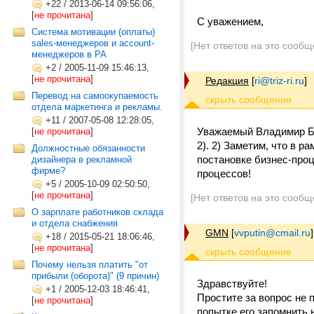
+22
/
2013-06-14 09:56:06,
[
не прочитана
]
С уважением,
Система мотивации (оплаты)
sales-менеджеров и account-
[Нет ответов на это сообщ
менеджеров в РА
+2
/
2005-11-09 15:46:13,
[
не прочитана
]
Редакция
[
ri@triz-ri.ru
]
Перевод на самоокупаемость
отдела маркетинга и рекламы.
+11
/
2007-05-08 12:28:05,
Уважаемый Владимир Бе
[
не прочитана
]
2). 2) Заметим, что в 
Должностные обязанности
постановке бизнес-проц
дизайнера в рекламной
фирме?
процессов!
+5
/
2005-10-09 02:50:50,
[
не прочитана
]
[Нет ответов на это сообщ
О зарплате работников склада
и отдела снабжения
GMN
[
vvputin@cmail.ru
]
+18
/
2015-05-21 18:06:46,
[
не прочитана
]
Почему нельзя платить "от
прибыли (оборота)" (9 причин)
Здравствуйте!
+1
/
2005-12-03 18:46:41,
Простите за вопрос не 
[
не прочитана
]
попытке его запомнить н