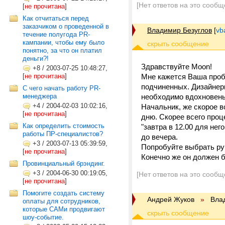
[Нет ответов на это сообщ
[
не прочитана
]
Как отчитаться перед
заказчиком о проведенной в
Владимир Безуглов
[
vb
течение полугода PR-
кампании, чтобы ему было
понятно, за что он платил
деньги?!
Здравствуйте Moon!
+8
/
2003-07-25 10:48:27,
[
не прочитана
]
Мне кажется Ваша проб
подчиненных. Дизайнер
С чего начать работу PR-
менеджера
необходимо вдохновенье
+4
/
2004-02-03 10:02:16,
Начальник, же скорое в
[
не прочитана
]
дню. Скорее всего проц
Как определить стоимость
"завтра в 12.00 для нег
работы ПР-специалистов?
до вечера.
+3
/
2003-07-13 05:39:59,
Попробуйте выбрать рук
[
не прочитана
]
Конечно же он должен б
Провинциальный брэндинг.
+3
/
2004-06-30 00:19:05,
[Нет ответов на это сообщ
[
не прочитана
]
Помогите создать систему
Андрей Жуков
»
Вла
оплаты для сотрудников,
которые САМи продвигают
шоу-событие.