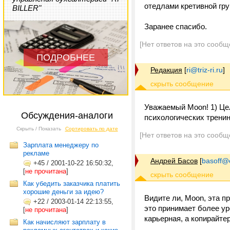
отедлами кретивной гру
BILLER"
Заранее спасибо.
[Нет ответов на это сообщ
ПОДРОБНЕЕ
Редакция
[
ri@triz-ri.ru
]
Уважаемый Moon! 1) Цел
Обсуждения-аналоги
психологических трени
Скрыть / Показать
Сортировать по дате
[Нет ответов на это сообщ
Зарплата менеджеру по
рекламе
Андрей Басов
[
basoff@o
+45
/
2001-10-22 16:50:32,
[
не прочитана
]
Как убедить заказчика платить
хорошие деньги за идею?
Видите ли, Moon, эта п
+22
/
2003-01-14 22:13:55,
это принимает более ур
[
не прочитана
]
карьерная, а копирайте
Как начисляют зарплату в