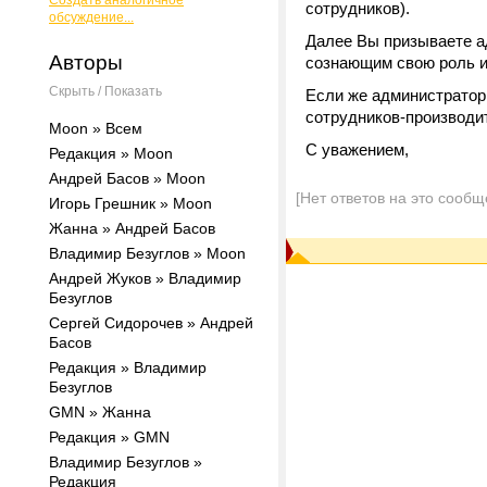
Создать аналогичное
сотрудников).
обсуждение...
Далее Вы призываете а
Авторы
сознающим свою роль и
Скрыть / Показать
Если же администратор
сотрудников-производи
Moon » Всем
С уважением,
Редакция » Moon
Андрей Басов » Moon
[Нет ответов на это сообщ
Игорь Грешник » Moon
Жанна » Андрей Басов
Владимир Безуглов » Moon
Андрей Жуков » Владимир
Безуглов
Сергей Сидорочев » Андрей
Басов
Редакция » Владимир
Безуглов
GMN » Жанна
Редакция » GMN
Владимир Безуглов »
Редакция