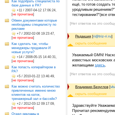
Как подобрать специалиста по
ещё, то готов создать 
базе данных в РА?
уродливым решениям?" и
+11
/
2007-04-12 17:06:24,
[
не прочитана
]
тестировании?"(все отв
Обмен документами которые
[Нет ответов на это сообщ
необходимы специалисту по
рекламе
+7
/
2002-02-08 19:23:47,
Редакция
[
ri@triz-ri.ru
]
[
не прочитана
]
Как сделать так, чтобы
менеджеры продавали И
новые услуги?
Уважаемый GMN! Наскол
+14
/
2008-05-15 14:40:31,
известных московских а
[
не прочитана
]
желающими
здесь
.
Как попасть копирайтером в
РА?
[Нет ответов на это сообщ
+5
/
2010-01-22 13:46:49,
[
не прочитана
]
Как можно считать количество
Владимир Безуглов
[
vb
привлеченных именно мною
клиентов на каток,
тренажерный зал и бассейн?
+2
/
2012-03-12 09:17:09,
Здравствуйте Уважаема
[
не прочитана
]
Прочитал рекомендуемы
Отдел рекламы в