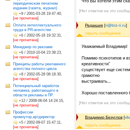
Что Вы хотели этим ска
периодическом печатном
издании (газета, журнал)
[Нет ответов на это сообщ
+9
/
2001-03-28 19:47:40,
[
не прочитана
]
Оплата интеллектуального
Редакция
[
ri@triz-ri.ru
]
труда в PR-агентстве
+6
/
2002-05-18 19:32:31,
[
не прочитана
]
Уважаемый Владимир!
Менеджер по рекламе
+6
/
2010-10-04 23:38:23,
[
не прочитана
]
Помимо психотипов и в
креативности"
Принципы работы рекламного
агентства полного цикла
существует еще систем
+8
/
2002-05-28 08:18:30,
грамотно
[
не прочитана
]
выстраивать...
Потенциальный заработок
человека, работающего в
Хорошо поставленного 
области рекламы и ПР.
+12
/
2008-06-04 14:24:15,
[Нет ответов на это сообщ
[
не прочитана
]
Профессии
промоутор,артдиректор
Владимир Безуглов
[
vb
+5
/
2002-09-07 15:47:11,
[
не прочитана
]