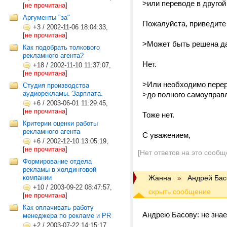
>или переводе в другой
[
не прочитана
]
Аргументы "за"
Пожалуйста, приведите
+3
/
2002-11-06 18:04:33,
[
не прочитана
]
>Может быть решена да
Как подобрать толкового
рекламного агента?
Нет.
+18
/
2002-11-10 11:37:07,
[
не прочитана
]
>Или необходимо перер
Студия производства
аудиорекламы. Зарплата.
>до полного самоуправл
+6
/
2003-06-01 11:29:45,
[
не прочитана
]
Тоже нет.
Критерии оценки работы
рекламного агента
С уважением,
+6
/
2002-12-10 13:05:19,
[
не прочитана
]
[Нет ответов на это сообщ
Формирование отдела
рекламы в холдинговой
компании
Жанна
»
Андрей Бас
+10
/
2003-09-22 08:47:57,
[
не прочитана
]
Как оплачивать работу
Андрею Басову: не знае
менеджера по рекламе и PR
+2
/
2003-07-22 14:15:17,