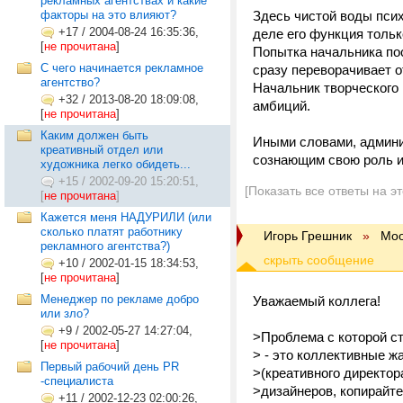
рекламных агентствах и какие
факторы на это влияют?
Здесь чистой воды псих
+17
/
2004-08-24 16:35:36,
деле его функция толь
[
не прочитана
]
Попытка начальника по
C чего начинается рекламное
сразу переворачивает 
агентство?
Начальник творческого
+32
/
2013-08-20 18:09:08,
амбиций.
[
не прочитана
]
Каким должен быть
Иными словами, админи
креативный отдел или
сознающим свою роль и 
художника легко обидеть...
+15
/
2002-09-20 15:20:51,
[Показать все ответы на э
[
не прочитана
]
Кажется меня НАДУРИЛИ (или
сколько платят работнику
Игорь Грешник
»
Mo
рекламного агентства?)
+10
/
2002-01-15 18:34:53,
[
не прочитана
]
Менеджер по рекламе добро
Уважаемый коллега!
или зло?
+9
/
2002-05-27 14:27:04,
>Проблема с которой с
[
не прочитана
]
> - это коллективные ж
Первый рабочий день PR
>(креативного директор
-специалиста
>дизайнеров, копирайте
+11
/
2002-12-23 02:00:26,