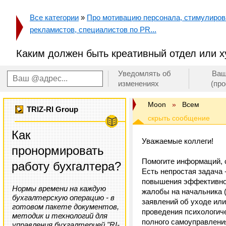
Все категории
»
Про мотивацию персонала, стимулирован
рекламистов, специалистов по PR...
Каким должен быть креативный отдел или ху
Уведомлять об
Ваш
изменениях
(пр
Moon
»
Всем
TRIZ-RI Group
Как
Уважаемые коллеги!
пронормировать
Помогите информаций, с
работу бухгалтера?
Есть непростая задача 
повышения эффективнос
Нормы времени на каждую
жалобы на начальника (
бухгалтерскую операцию - в
заявлений об уходе ил
готовом пакете документов,
проведения психологич
методик и технологий для
полного самоуправления
управления бухгалтерией "RI-