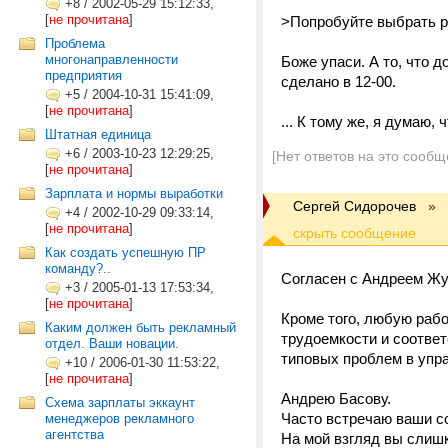
+8
/
2002-05-29 15:12:33,
[
не прочитана
]
>Попробуйте выбрать р
Проблема
многонаправленности
Боже упаси. А то, что 
предприятия
сделано в 12-00.
+5
/
2004-10-31 15:41:09,
[
не прочитана
]
... К тому же, я думаю
Штатная единица
+6
/
2003-10-23 12:29:25,
[Нет ответов на это сообщ
[
не прочитана
]
Зарплата и нормы выработки
Сергей Сидорочев
»
+4
/
2002-10-29 09:33:14,
[
не прочитана
]
Как создать успешную ПР
команду?..
Согласен с Андреем Жу
+3
/
2005-01-13 17:53:34,
[
не прочитана
]
Кроме того, любую рабо
Каким должен быть рекламный
трудоемкости и соотве
отдел. Ваши новации.
типовых проблем в упр
+10
/
2006-01-30 11:53:22,
[
не прочитана
]
Андрею Басову.
Схема зарплаты эккаунт
Часто встречаю ваши с
менеджеров рекламного
агентства
На мой взгляд вы слишк