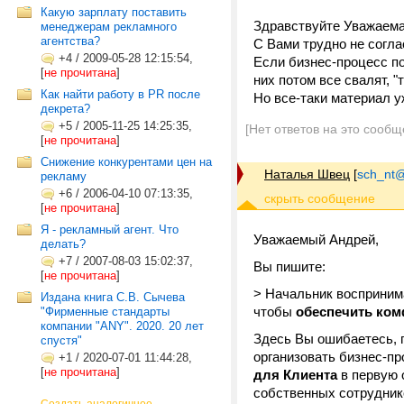
Какую зарплату поставить
Здравствуйте Уважаема
менеджерам рекламного
агентства?
С Вами трудно не согла
+4
/
2009-05-28 12:15:54,
Если бизнес-процесс по
[
не прочитана
]
них потом все свалят, "
Как найти работу в PR после
Но все-таки материал у
декрета?
+5
/
2005-11-25 14:25:35,
[Нет ответов на это сообщ
[
не прочитана
]
Снижение конкурентами цен на
Наталья Швец
[
sch_nt@t
рекламу
+6
/
2006-04-10 07:13:35,
[
не прочитана
]
Я - рекламный агент. Что
Уважаемый Андрей,
делать?
+7
/
2007-08-03 15:02:37,
Вы пишите:
[
не прочитана
]
> Начальник восприним
Издана книга С.В. Сычева
чтобы
обеспечить ком
"Фирменные стандарты
компании "ANY". 2020. 20 лет
Здесь Вы ошибаетесь, 
спустя"
организовать бизнес-пр
+1
/
2020-07-01 11:44:28,
[
не прочитана
]
для Клиента
в первую 
собственных сотруднико