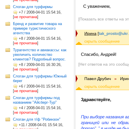
С уважением,
Cлоган для турфирмы
+7
/
2008-04-01 15:54:16,
[
не прочитана
]
[Показать все ответы на э
Бренд и развитие товара на
примере туристического
агентства
Ирина
[
tak_prosto@ukr.
+8
/
2008-04-01 15:54:16,
[
не прочитана
]
Турагентство и авиакассы: как
Спасибо, Андрей!
увеличить количество
клиентов? Подробный вопрос.
[Нет ответов на это сообщ
+8
/
2009-04-01 16:30:26,
[
не прочитана
]
Слоган для турфирмы Южный
Павел Друбич
»
Ири
берег
+6
/
2008-04-01 15:54:16,
[
не прочитана
]
Слоган для турфирмы под
Здравствуйте,
названием "Айсберг-Тур"
+4
/
2008-04-01 15:54:16,
[
не прочитана
]
При выборе названия а
Слоган для т/ф "Робинзон"
границей или не обра
+11
/
2008-04-01 15:54:16,
дорого", " я нигде не бы