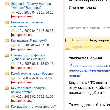
Задача 2. Почему Ниагара
Или я не права?
"больше" Виктории?
+26
/
2008-04-01 15:54:16,
[
не прочитана
]
Реклама гостиничного
комплекса
[Показать все ответы на э
+12
/
2009-04-01 16:30:26,
[
не прочитана
]
Галина В. Владимиров
Как назвать Турфирму?
+25
/
2012-06-24 14:58:13,
[
не прочитана
]
Слоган для турфирмы
Уважаемая Ирина!
"Доверие" без изъяна?
+16
/
2017-06-11 15:09:42,
А вот насчет нашего 
[
не прочитана
]
пляжно-летнем направл
Какой туризм нужен России
права?
+6
/
2008-04-01 15:54:16,
[
не прочитана
]
Когда есть ЧТО сказат
этом сказать (читай: ка
Как увеличить продажи
авиабилетов?
несложно подобрать.
+15
/
2023-02-06 22:41:06,
[
не прочитана
]
То есть должно быть "с
Как раскрутить турагентство?