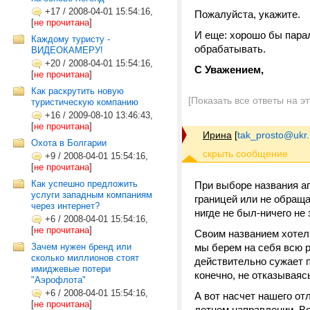
+17
/
2008-04-01 15:54:16,
Пожалуйста, укажите.
[
не прочитана
]
И еще: хорошо бы парал
Каждому туристу -
обрабатывать.
ВИДЕОКАМЕРУ!
+20
/
2008-04-01 15:54:16,
С Уважением,
[
не прочитана
]
Как раскрутить новую
[Показать все ответы на э
туристическую компанию
+16
/
2009-08-10 13:46:43,
[
не прочитана
]
Ирина
[
tak_prosto@ukr.
Охота в Болгарии
+9
/
2008-04-01 15:54:16,
[
не прочитана
]
Как успешно предложить
При выборе названия аг
услуги западным компаниям
границей или не обращал
через интернет?
нигде не был-ничего не з
+6
/
2008-04-01 15:54:16,
[
не прочитана
]
Своим названием хотели
Зачем нужен бренд или
мы берем на себя всю р
сколько миллионов стоят
действительно сужает п
имиджевые потери
конечно, не отказываяс
"Аэрофлота"
+6
/
2008-04-01 15:54:16,
А вот насчет нашего от
[
не прочитана
]
летнем направлении. Во