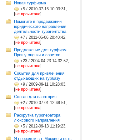
Новая турфирма
+5
/
2010-07-15 10:03:31,
[
не прочитана
]
Помогите в продвижении
юридического направления
деятельности турагентства
+7
/
2011-05-06 20:40:42,
[
не прочитана
]
Предложение для турфирм.
Прошу оценки и советов
+23
/
2004-04-23 14:32:52,
[
не прочитана
]
События для привлечения
отдыхающих на турбазу
+9
/
2009-09-11 10:28:03,
[
не прочитана
]
Слоган для санатория
+2
/
2010-07-01 12:48:51,
[
не прочитана
]
Раскрутка туроператора
люксового направления
+5
/
2012-09-13 11:19:23,
[
не прочитана
]
Я проездом в г. Москве и есть