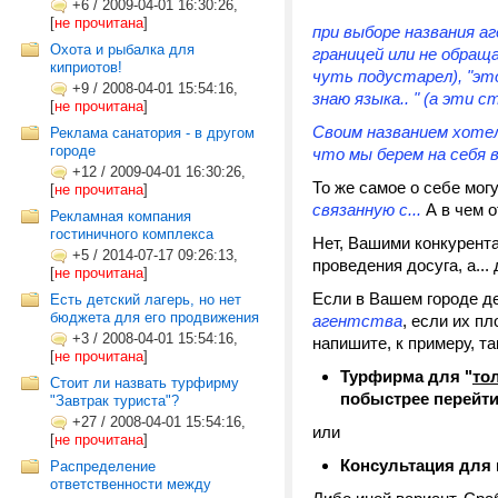
+6
/
2009-04-01 16:30:26,
[
не прочитана
]
при выборе названия а
Охота и рыбалка для
границей или не обращ
киприотов!
чуть подустарел),
"эт
+9
/
2008-04-01 15:54:16,
знаю языка.. "
(а эти с
[
не прочитана
]
Своим названием хотел
Реклама санатория - в другом
городе
что мы берем на себя 
+12
/
2009-04-01 16:30:26,
То же самое о себе могу
[
не прочитана
]
связанную с...
А в чем 
Рекламная компания
гостиничного комплекса
Нет, Вашими конкурент
+5
/
2014-07-17 09:26:13,
проведения досуга, а...
[
не прочитана
]
Если в Вашем городе д
Есть детский лагерь, но нет
бюджета для его продвижения
агентства
, если их п
+3
/
2008-04-01 15:54:16,
напишите, к примеру, та
[
не прочитана
]
Турфирма для "
то
Стоит ли назвать турфирму
побыстрее перейти
"Завтрак туриста"?
+27
/
2008-04-01 15:54:16,
или
[
не прочитана
]
Консультация для 
Распределение
ответственности между