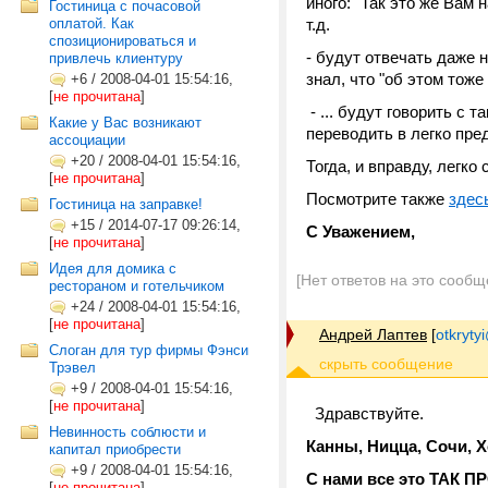
иного: "Так это же Вам н
Гостиница с почасовой
оплатой. Как
т.д.
спозиционироваться и
- будут отвечать даже 
привлечь клиентуру
знал, что "об этом тоже
+6
/
2008-04-01 15:54:16,
[
не прочитана
]
- ... будут говорить с
Какие у Вас возникают
переводить в легко пред
ассоциации
+20
/
2008-04-01 15:54:16,
Тогда, и вправду, легко 
[
не прочитана
]
Посмотрите также
здес
Гостиница на заправке!
+15
/
2014-07-17 09:26:14,
С Уважением,
[
не прочитана
]
Идея для домика с
[Нет ответов на это сообщ
рестораном и готельчиком
+24
/
2008-04-01 15:54:16,
[
не прочитана
]
Андрей Лаптев
[
otkrytyi
Слоган для тур фирмы Фэнси
Трэвел
+9
/
2008-04-01 15:54:16,
[
не прочитана
]
Здравствуйте.
Невинность соблюсти и
Канны, Ницца, Сочи, Х
капитал приобрести
+9
/
2008-04-01 15:54:16,
С нами все это ТАК П
[
не прочитана
]