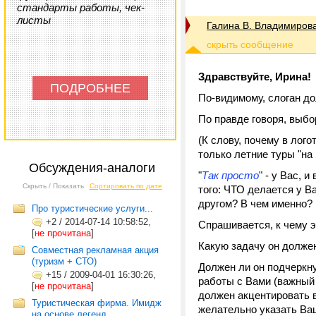
стандарты работы, чек-
листы
Галина В. Владимиров
Здравствуйте, Ирина!
ПОДРОБНЕЕ
По-видимому, слоган до
По правде говоря, выбо
(К слову, почему в лого
только летние туры "на
Обсуждения-аналоги
"
Так просто
" - у Вас,
Скрыть / Показать
Сортировать по дате
того: ЧТО делается у В
другом? В чем именно?
Про туристические услуги...
+2
/
2014-07-14 10:58:52,
Спрашивается, к чему э
[
не прочитана
]
Какую задачу он долже
Совместная рекламная акция
(туризм + СТО)
Должен ли он подчеркну
+15
/
2009-04-01 16:30:26,
работы с Вами (важный
[
не прочитана
]
должен акцентировать 
Туристическая фирма. Имидж
желательно указать Ва
на основе легенд