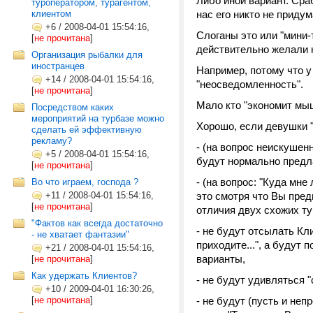
Либо иной вариант. Сра
туроператором, турагентом,
клиентом
нас его никто не придум
+6
/
2008-04-01 15:54:16,
Слоганы это или "мини-
[
не прочитана
]
действительно желали н
Организация рыбалки для
иностранцев
Например, потому что у 
+14
/
2008-04-01 15:54:16,
"неосведомленность".
[
не прочитана
]
Мало кто "экономит мы
Посредством каких
мероприятий на турбазе можно
Хорошо, если девушки "
сделать ей эффективную
рекламу?
- (на вопрос неискушенн
+5
/
2008-04-01 15:54:16,
будут нормально предл
[
не прочитана
]
- (на вопрос: "Куда мне
Во что играем, господа ?
+11
/
2008-04-01 15:54:16,
это смотря что Вы предп
[
не прочитана
]
отличия двух схожих ту
"Фактов как всегда достаточно
- не будут отсылать Кли
- не хватает фантазии"
приходите...", а будут
+21
/
2008-04-01 15:54:16,
варианты,
[
не прочитана
]
Как удержать Клиентов?
- не будут удивляться 
+10
/
2009-04-01 16:30:26,
[
не прочитана
]
- не будут (пусть и не