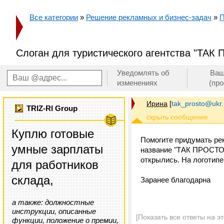
Все категории
»
Решение рекламных и бизнес-задач
»
П
Слоган для туристического агентства "ТАК
Уведомлять об
Ваш
изменениях
(пр
Ирина
[
tak_prosto@ukr.
TRIZ-RI Group
Куплю готовые
Помогите придумать рек
умные зарплаты
название "ТАК ПРОСТО"
открылись. На логотип
для работников
склада,
Заранее благодарна
а также: должностные
инструкции, описанные
[Показать все ответы на э
функции, положение о премии,