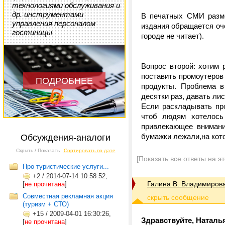
технологиями обслуживания и
др. инструментами
В печатных СМИ разме
управления персоналом
издания обращается оч
гостиницы
городе не читает).
Вопрос второй: хотим 
поставить промоутеров
ПОДРОБНЕЕ
продукты. Проблема в
десятки раз, давать ли
Если раскладывать пр
чтоб людям хотелось
привлекающее внимани
бумажки лежали,на кот
Обсуждения-аналоги
Скрыть / Показать
Сортировать по дате
[Показать все ответы на э
Про туристические услуги...
+2
/
2014-07-14 10:58:52,
Галина В. Владимиров
[
не прочитана
]
Совместная рекламная акция
(туризм + СТО)
+15
/
2009-04-01 16:30:26,
Здравствуйте, Наталь
[
не прочитана
]