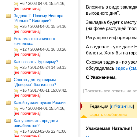
+6
/
2008-04-01 15:54:16,
Вложить
в виде заклад
[
не прочитана
]
выходного дня".
Задача 2. Почему Ниагара
"больше" Виктории?
Закладка будет к месту
+26
/
2008-04-01 15:54:16,
(на фоне растущей "пол
[
не прочитана
]
Регулярно информирова
Реклама гостиничного
комплекса
А в идеале - уже даже 
+12
/
2009-04-01 16:30:26,
билеты. Хотя бы на гор
[
не прочитана
]
Как назвать Турфирму?
Схожая задача - по уве
+25
/
2012-06-24 14:58:13,
обсуждалась
здесь (см.
[
не прочитана
]
С Уважением,
Слоган для турфирмы
"Доверие" без изъяна?
+16
/
2017-06-11 15:09:42,
[Показать все ответы на э
[
не прочитана
]
Какой туризм нужен России
Редакция
[
ri@triz-ri.ru
]
+6
/
2008-04-01 15:54:16,
[
не прочитана
]
Как увеличить продажи
авиабилетов?
Уважаемая Наталья!
+15
/
2023-02-06 22:41:06,
[
не прочитана
]