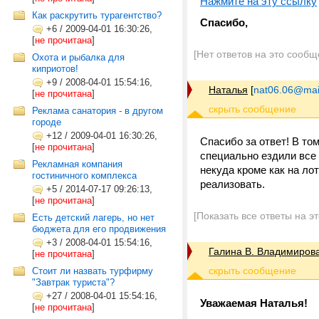
Нажмите на эту ссылку
Как раскрутить турагентство?
Спасибо,
+6
/
2009-04-01 16:30:26,
[
не прочитана
]
[Нет ответов на это сообщ
Охота и рыбалка для
киприотов!
+9
/
2008-04-01 15:54:16,
Наталья
[
nat06.06@mail
[
не прочитана
]
Реклама санатория - в другом
городе
+12
/
2009-04-01 16:30:26,
Спасибо за ответ! В том
[
не прочитана
]
специально ездили все 
Рекламная компания
некуда кроме как на ло
гостиничного комплекса
реализовать.
+5
/
2014-07-17 09:26:13,
[
не прочитана
]
[Показать все ответы на э
Есть детский лагерь, но нет
бюджета для его продвижения
+3
/
2008-04-01 15:54:16,
Галина В. Владимиров
[
не прочитана
]
Стоит ли назвать турфирму
"Завтрак туриста"?
+27
/
2008-04-01 15:54:16,
Уважаемая Наталья!
[
не прочитана
]