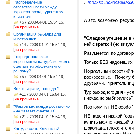
...
только шоколадки-же
Распределение
ответственности между
туроператором, турагентом,
клиентом
А это, возможно, ресурс
+6
/
2008-04-01 15:54:16,
[
не прочитана
]
Организация рыбалки для
"Сладкое утешение в 
иностранцев
ней с краткой (но визу
+14
/
2008-04-01 15:54:16,
[
не прочитана
]
Разумеется, по догово
Посредством каких
мероприятий на турбазе можно
Только БЕЗ надоевших "
сделать ей эффективную
Нормальный
короткий те
рекламу?
+5
/
2008-04-01 15:54:16,
воскресенье... Почему 
[
не прочитана
]
друзьями, приятельница
Во что играем, господа ?
Тур выходного дня - ус
+11
/
2008-04-01 15:54:16,
никуда не выбирались".
[
не прочитана
]
"Фактов как всегда достаточно
Поэтому тут НЕ особо "
- не хватает фантазии"
НЕ надо и никакой "совм
+21
/
2008-04-01 15:54:16,
[
не прочитана
]
купить можно каждый в 
шоколада, плохо что ли
Как удержать Клиентов?
рекламоносителя. Но лу