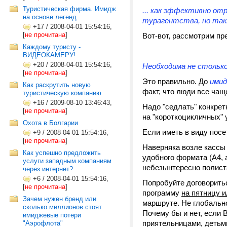
Туристическая фирма. Имидж
... как эффективно о
на основе легенд
турагентства, но та
+17
/
2008-04-01 15:54:16,
[
не прочитана
]
Вот-вот, рассмотрим п
Каждому туристу -
ВИДЕОКАМЕРУ!
+20
/
2008-04-01 15:54:16,
Необходима не столько
[
не прочитана
]
Это правильно. До
ими
Как раскрутить новую
факт, что люди все чаще
туристическую компанию
+16
/
2009-08-10 13:46:43,
Надо "седлать" конкрет
[
не прочитана
]
на "короткоцикличных" 
Охота в Болгарии
Если иметь в виду посе
+9
/
2008-04-01 15:54:16,
[
не прочитана
]
Наверняка возле кассы 
Как успешно предложить
удобного формата (А4, 
услуги западным компаниям
небезынтересно полиста
через интернет?
+6
/
2008-04-01 15:54:16,
Попробуйте договоритьс
[
не прочитана
]
программу
на пятницу и
Зачем нужен бренд или
маршруте. Не глобально, 
сколько миллионов стоят
Почему бы и нет, если 
имиджевые потери
приятельницами, детьми
"Аэрофлота"