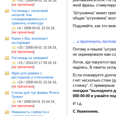
+10
/
2009-04-01 16:30:26,
[
не прочитана
]
иной фразы, стимулиру
Гостиница с почасовой
"Штуковина" может креп
оплатой. Как
общая "штуковина" возл
спозиционироваться и
привлечь клиентуру
Подумайте, как это мож
+6
/
2008-04-01 15:54:16,
[
не прочитана
]
Какие у Вас возникают
... и приткнуть листов
ассоциации
+20
/
2008-04-01 15:54:16,
Потому и пишем "штуко
[
не прочитана
]
не экранировали нам с
Гостиница на заправке!
Лоток, где пакуются пр
+15
/
2014-07-17 09:26:14,
[
не прочитана
]
надпись. В пакеты укла
Идея для домика с
Если планируете долгов
рестораном и готельчиком
счет несколько стоек (
+24
/
2008-04-01 15:54:16,
стоянку". С примерным
[
не прочитана
]
поездки "выходного дн
Слоган для тур фирмы Фэнси
000-00-00 и узнайте по
Трэвел
+9
/
2008-04-01 15:54:16,
И т.д.
[
не прочитана
]
С Уважением,
Невинность соблюсти и