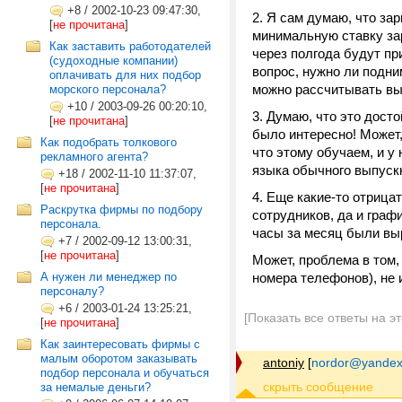
+8
/
2002-10-23 09:47:30,
Я сам думаю, что зар
[
не прочитана
]
минимальную ставку за
Как заставить работодателей
через полгода будут при
(судоходные компании)
вопрос, нужно ли подни
оплачивать для них подбор
можно рассчитывать вып
морского персонала?
+10
/
2003-09-26 00:20:10,
Думаю, что это досто
[
не прочитана
]
было интересно! Может,
Как подобрать толкового
что этому обучаем, и у 
рекламного агента?
языка обычного выпускн
+18
/
2002-11-10 11:37:07,
[
не прочитана
]
Еще какие-то отрица
Раскрутка фирмы по подбору
сотрудников, да и граф
персонала.
часы за месяц были выр
+7
/
2002-09-12 13:00:31,
[
не прочитана
]
Может, проблема в том,
А нужен ли менеджер по
номера телефонов), не 
персоналу?
+6
/
2003-01-24 13:25:21,
[Показать все ответы на э
[
не прочитана
]
Как заинтересовать фирмы с
малым оборотом заказывать
antoniy
[
nordor@yandex
подбор персонала и обучаться
за немалые деньги?