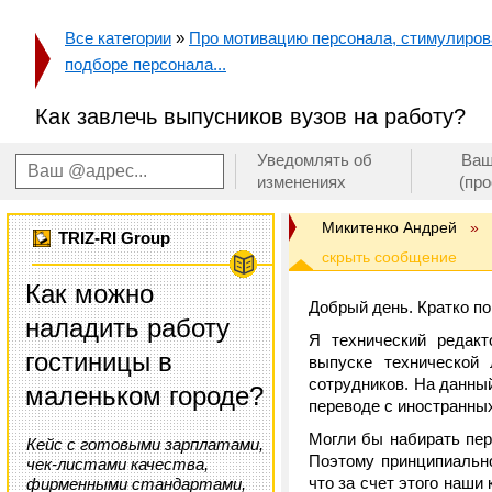
Все категории
»
Про мотивацию персонала, стимулирован
подборе персонала...
Как завлечь выпусников вузов на работу?
Уведомлять об
Ваш
изменениях
(пр
Микитенко Андрей
»
TRIZ-RI Group
Как можно
Добрый день. Кратко п
наладить работу
Я технический редакт
гостиницы в
выпуске технической
сотрудников. На данны
маленьком городе?
переводе с иностранных
Могли бы набирать пер
Кейс с готовыми зарплатами,
Поэтому принципиальн
чек-листами качества,
что за счет этого наши
фирменными стандартами,