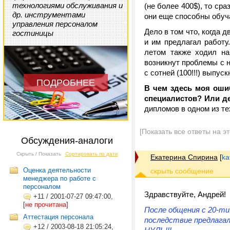
технологиями обслуживания и
(не более 400$), то ср
др. инструментами
они еще способны обуча
управления персоналом
Дело в том что, когда 
гостиницы
и им предлагал работу
летом также ходил на
возникнут проблемы с 
с сотней (100!!!) выпус
ПОДРОБНЕЕ
В чем здесь моя оши
специалистов? Или д
дипломов в одном из те
[Показать все ответы на э
Обсуждения-аналоги
Скрыть / Показать
Сортировать по дате
Екатерина Спирина
[
ka
Оценка деятельности
менеджера по работе с
персоналом
Здравствуйте, Андрей!
+11
/
2001-07-27 09:47:00,
[
не прочитана
]
После общения с 20-ти
Аттестация персонала
последствие предлагал
+12
/
2003-08-18 21:05:24,