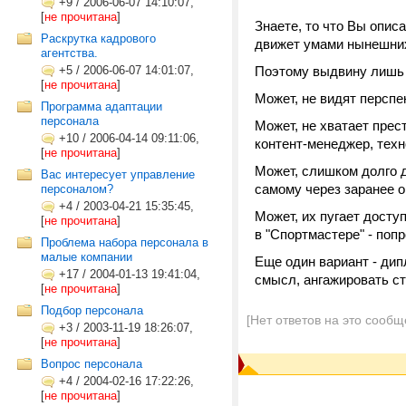
+9
/
2006-06-07 14:10:07,
[
не прочитана
]
Знаете, то что Вы опис
Раскрутка кадрового
движет умами нынешних
агентства.
+5
/
2006-06-07 14:01:07,
Поэтому выдвину лишь
[
не прочитана
]
Может, не видят перспе
Программа адаптации
персонала
Может, не хватает прес
+10
/
2006-04-14 09:11:06,
контент-менеджер, техн
[
не прочитана
]
Может, слишком долго д
Вас интересует управление
самому через заранее о
персоналом?
+4
/
2003-04-21 15:35:45,
Может, их пугает досту
[
не прочитана
]
в "Спортмастере" - поп
Проблема набора персонала в
малые компании
Еще один вариант - дип
+17
/
2004-01-13 19:41:04,
смысл, ангажировать с
[
не прочитана
]
Подбор персонала
[Нет ответов на это сообщ
+3
/
2003-11-19 18:26:07,
[
не прочитана
]
Вопрос персонала
+4
/
2004-02-16 17:22:26,
[
не прочитана
]