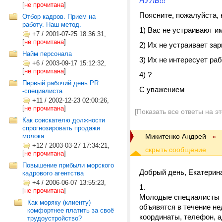
НУЛЬ!!!
[
не прочитана
]
Поясните, пожалуйста, 
Отбор кадров. Прием на
работу. Наш метод.
1) Вас не устраивают 
+7
/
2001-07-25 18:36:31,
[
не прочитана
]
2) Их не устраивает за
Найм персонала
3) Их не интересует ра
+6
/
2003-09-17 15:12:32,
[
не прочитана
]
4) ?
Первый рабочий день PR
С уважением
-специалиста
+11
/
2002-12-23 02:00:26,
[
не прочитана
]
[Показать все ответы на э
Как соискателю должности
спрогнозировать продажи
молока
Микитенко Андрей
»
+12
/
2003-03-27 17:34:21,
[
не прочитана
]
Повышение прибыли морского
Добрый день, Екатерина
кадрового агентства
+4
/
2006-06-07 13:55:23,
[
не прочитана
]
Молодые специалисты м
Как моряку (клиенту)
объявятся в течение не
комфортнее платить за своё
координаты, телефон, а
трудоустройство?