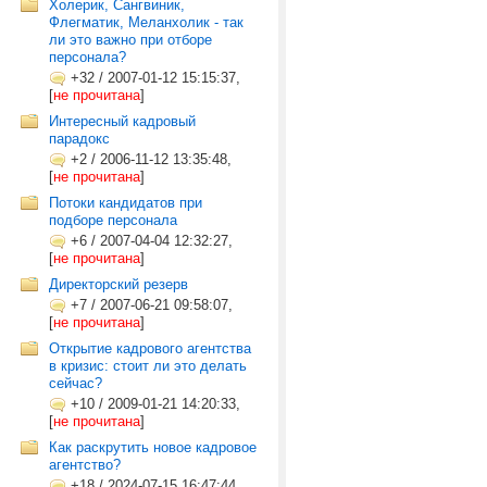
Холерик, Сангвиник,
Флегматик, Меланхолик - так
ли это важно при отборе
персонала?
+32
/
2007-01-12 15:15:37,
[
не прочитана
]
Интересный кадровый
парадокс
+2
/
2006-11-12 13:35:48,
[
не прочитана
]
Потоки кандидатов при
подборе персонала
+6
/
2007-04-04 12:32:27,
[
не прочитана
]
Директорский резерв
+7
/
2007-06-21 09:58:07,
[
не прочитана
]
Открытие кадрового агентства
в кризис: стоит ли это делать
сейчас?
+10
/
2009-01-21 14:20:33,
[
не прочитана
]
Как раскрутить новое кадровое
агентство?
+18
/
2024-07-15 16:47:44,