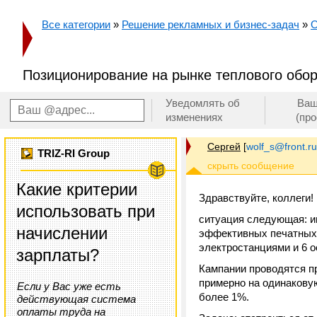
Все категории
»
Решение рекламных и бизнес-задач
»
О
Позиционирование на рынке теплового обо
Уведомлять об
Ваш
изменениях
(пр
Сергей
[
wolf_s@front.ru
TRIZ-RI Group
Какие критерии
Здравствуйте, коллеги!
использовать при
ситуация следующая: и
начислении
эффективных печатных 
электростанциями и 6 о
зарплаты?
Кампании проводятся п
примерно на одинаковую
Если у Вас уже есть
более 1%.
действующая система
оплаты труда на