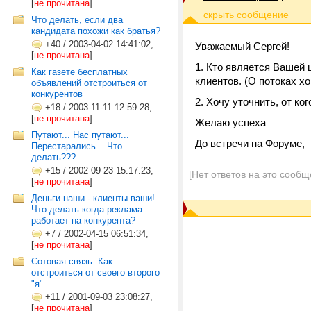
[
не прочитана
]
Что делать, если два
кандидата похожи как братья?
+40
/
2003-04-02 14:41:02,
Уважаемый Сергей!
[
не прочитана
]
1. Кто является Вашей
Как газете бесплатных
клиентов. (О потоках 
объявлений отстроиться от
конкурентов
2. Хочу уточнить, от к
+18
/
2003-11-11 12:59:28,
[
не прочитана
]
Желаю успеха
Путают... Нас путают...
До встречи на Форуме,
Перестарались... Что
делать???
+15
/
2002-09-23 15:17:23,
[Нет ответов на это сообщ
[
не прочитана
]
Деньги наши - клиенты ваши!
Что делать когда реклама
работает на конкурента?
+7
/
2002-04-15 06:51:34,
[
не прочитана
]
Сотовая связь. Как
отстроиться от своего второго
"я"
+11
/
2001-09-03 23:08:27,
[
не прочитана
]