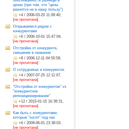
обоснованность разницы в
ценах (при том, что "цены
разнятся не в нашу пользу")
+4
/
2006-03-20 11:08:40,
[
не прочитана
]
Открываемся рядом с
конкурентами
+6
/
2006-10-01 15:47:04,
[
не прочитана
]
Отстройка от конкурента,
смешение в названии
+8
/
2006-12-11 04:50:58,
[
не прочитана
]
О сотрудниках и конкурентах
+4
/
2007-07-25 12:11:07,
[
не прочитана
]
"Отстройка от конкурентов" vs
"конкурентное
репозиционирование"
+12
/
2015-01-15 16:38:31,
[
не прочитана
]
Как быть с конкурентами,
которые "косят" под нас
+6
/
2009-06-01 23:38:03,
[
не прочитана
]