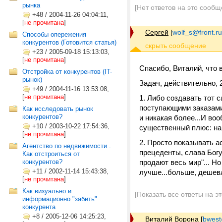
рынка
[Нет ответов на это сообщ
+48
/
2004-11-26 04:04:11,
[
не прочитана
]
Сергей
[
wolf_s@front.ru
Способы опережения
конкурентов (Готовится статья)
+23
/
2005-09-18 15:13:03,
[
не прочитана
]
Спасибо, Виталий, что 
Отстройка от конкурентов (IT-
рынок)
Задач, действительно, 2
+49
/
2004-11-16 13:53:08,
[
не прочитана
]
1. Либо создавать тот 
поступающими заказами,
Как исследовать рынок
конкурентов?
и никакая более...И воо
+10
/
2003-10-22 17:54:36,
существенный плюс: на 
[
не прочитана
]
2. Просто показывать а
Агентство по недвижимости .
прецеденты, слава Богу,
Как отстроиться от
конкурентов?
продают весь мир"... Но
+11
/
2002-11-14 15:43:38,
лучше...больше, дешевл
[
не прочитана
]
Как визуально и
[Показать все ответы на э
информационно "забить"
конкурента
+8
/
2005-12-06 14:25:23,
Виталий Ворона
[
bwest