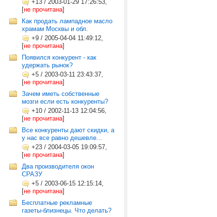
+13
/
2003-01-29 17:26:53,
[
не прочитана
]
Как продать лампадное масло
храмам Москвы и обл.
+9
/
2005-04-04 11:49:12,
[
не прочитана
]
Появился конкурент - как
удержать рынок?
+5
/
2003-03-11 23:43:37,
[
не прочитана
]
Зачем иметь собственные
мозги если есть конкуренты?
+10
/
2002-11-13 12:04:56,
[
не прочитана
]
Все конкуренты дают скидки, а
у нас все равно дешевле...
+23
/
2004-03-05 19:09:57,
[
не прочитана
]
Два производителя окон
СРАЗУ
+5
/
2003-06-15 12:15:14,
[
не прочитана
]
Бесплатные рекламные
газеты-близнецы. Что делать?