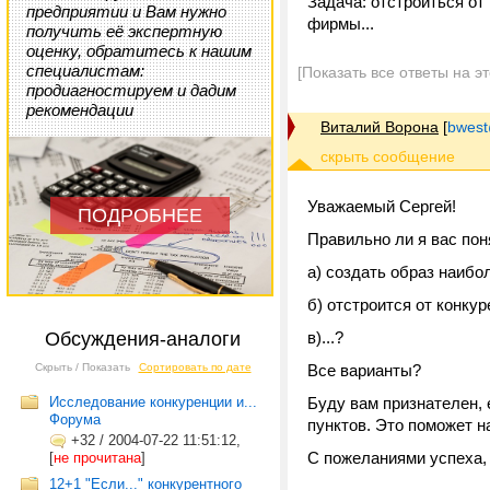
Задача: отстроиться от
предприятии и Вам нужно
фирмы...
получить её экспертную
оценку, обратитесь к нашим
специалистам:
[Показать все ответы на э
продиагностируем и дадим
рекомендации
Виталий Ворона
[
bwest
Уважаемый Сергей!
ПОДРОБНЕЕ
Правильно ли я вас пон
а) создать образ наиб
б) отстроится от конкур
Обсуждения-аналоги
в)...?
Скрыть / Показать
Сортировать по дате
Все варианты?
Исследование конкуренции и...
Буду вам признателен, 
Форума
пунктов. Это поможет 
+32
/
2004-07-22 11:51:12,
С пожеланиями успеха,
[
не прочитана
]
12+1 "Если..." конкурентного