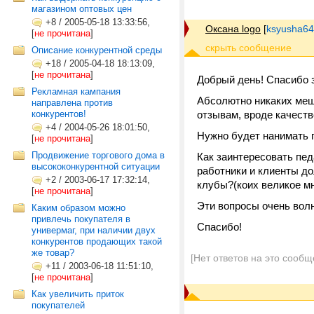
магазином оптовых цен
+8
/
2005-05-18 13:33:56,
Оксана logo
[
ksyusha64
[
не прочитана
]
Описание конкурентной среды
+18
/
2005-04-18 18:13:09,
[
не прочитана
]
Добрый день! Спасибо 
Рекламная кампания
Абсолютно никаких меша
направлена против
отзывам, вроде качест
конкурентов!
+4
/
2004-05-26 18:01:50,
Нужно будет нанимать п
[
не прочитана
]
Продвижение торгового дома в
Как заинтересовать пед
высококонкурентной ситуации
работники и клиенты до
+2
/
2003-06-17 17:32:14,
клубы?(коих великое м
[
не прочитана
]
Эти вопросы очень вол
Каким образом можно
привлечь покупателя в
Спасибо!
универмаг, при наличии двух
конкурентов продающих такой
же товар?
[Нет ответов на это сообщ
+11
/
2003-06-18 11:51:10,
[
не прочитана
]
Как увеличить приток
покупателей