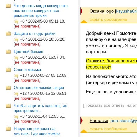
Что делать когда конкуренты
постоянно копируют все
Оксана logo
[
ksyusha64
рекламные трюки
+8
/
2002-05-08 05:11:18,
[
не прочитана
]
Добрый день! Помогите
Защита от подстройки
планирую в начале февр
+6
/
2001-12-05 18:36:28,
[
не прочитана
]
уже есть логопед. Я ко
партнеры.
Цветной бензин
+8
/
2002-11-06 16:57:04,
Скажите, большое ли э
[
не прочитана
]
(совестью)
?
Слон и моська
+13
/
2002-05-27 05:12:09,
Из положительного: это
[
не прочитана
]
(интерьер и реклама) у
Ответная рекламная акция
Еще плюс, в условиях к
+12
/
2002-06-15 12:06:51,
[
не прочитана
]
[Показать все ответы на э
Чтобы защитить кассеты, их
прострелили...
+3
/
2002-11-04 12:53:51,
Настасья
[
ana-stasis@y
[
не прочитана
]
Наружная реклама на...
листьях. Где еще можно