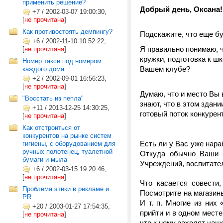
применить решение?
Добрый день, Оксана!
+7
/
2002-03-07 19:00:30,
[
не прочитана
]
Как противостоять демпингу?
Подскажите, что еще бу
+6
/
2002-11-10 10:52:22,
Я правильно понимаю, ч
[
не прочитана
]
кружки, подготовка к шк
Номер такси под номером
Вашем клубе?
каждого дома...
+2
/
2002-09-01 16:56:23,
[
не прочитана
]
Думаю, что и место Вы 
"Восстать из пепла"
знают, что в этом здан
+11
/
2013-12-25 14:30:25,
готовый поток конкурен
[
не прочитана
]
Как отстроиться от
конкурентов на рынке систем
Есть ли у Вас уже нар
гигиены, с оборудованием для
ручных полотенец, туалетной
Откуда обычно Ваши к
бумаги и мыла
Учреждений, воспитател
+6
/
2002-03-15 19:20:46,
[
не прочитана
]
Что касается совести
Проблема этики в рекламе и
Посмотрите на магазин
PR
И т. п. Многие из них
+20
/
2003-01-27 17:54:35,
прийти и в одном месте 
[
не прочитана
]
что к нему заходят чащ