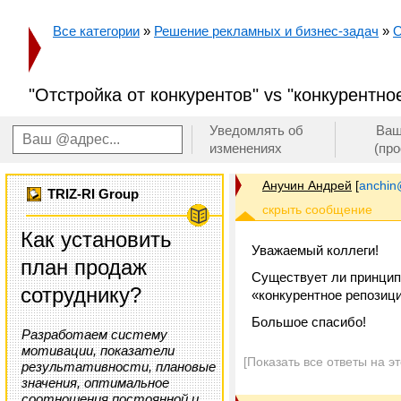
Все категории
»
Решение рекламных и бизнес-задач
»
О
"Отстройка от конкурентов" vs "конкурентн
Уведомлять об
Ваш
изменениях
(пр
Анучин Андрей
[
anchin
TRIZ-RI Group
Как установить
Уважаемый коллеги!
план продаж
Существует ли принцип
сотруднику?
«конкурентное репозиц
Большое спасибо!
Разработаем систему
мотивации, показатели
[Показать все ответы на э
результативности, плановые
значения, оптимальное
соотношения постоянной и