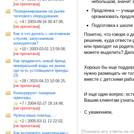
небольшой, значит 
[
не прочитана
]
Продленка — учащие
Позиционирование на рынке
организовать продл
теплового оборудования
+4
/
2003-09-16 00:47:06,
Подготовка к школе 
[
не прочитана
]
Как и что делать с негативным
Понятно, что говоря о 
слухом, запускаемым
решение, куда отвести 
конкурентом?
или приходят на родите
+10
/
2003-03-01 13:59:08,
можете выделить? Дальш
[
не прочитана
]
Как продвигать новый бренд
минеральной воды на рынке,
Хорошо бы еще поддер
где есть устоявщиеся бренды
нужно размещать не тол
(3)
вместе с детскими рабо
+29
/
2015-04-23 10:06:25,
[
не прочитана
]
Конкурируют лазерные
И еще один вопрос: ест
принтеры...
Вашим клиентам узнать 
+7
/
2004-02-27 18:14:48,
[
не прочитана
]
С уважением,
Нужна ваша помощь....
+2
/
2005-03-11 12:22:02,
[
не прочитана
]
[Показать все ответы на э
Как выдержать конкуренцию с