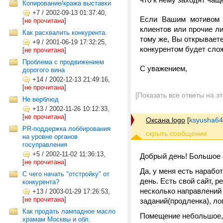
Копирование/кража выставки
+7
/
2002-09-13 01:37:40,
Если Вашим мотивом о
[
не прочитана
]
клиентов или прочие л
Как расхвалить конкурента.
тому же, Вы открываете
+9
/
2001-06-19 17:32:25,
конкурентом будет слож
[
не прочитана
]
Проблема с продвижением
С уважением,
дорогого вина
+14
/
2002-12-13 21:49:16,
[
не прочитана
]
[Показать все ответы на э
Не верблюд
+13
/
2002-11-26 10:12:33,
[
не прочитана
]
Оксана logo
[
ksyusha64
PR-поддержка лоббирования
на уровне органов
госуправления
+5
/
2002-11-02 11:36:13,
Добрый день! Большое с
[
не прочитана
]
Да, у меня есть нарабо
С чего начать "отстройку" от
день. Есть свой сайт,
конкурента?
несколько направлений
+13
/
2003-01-29 17:26:53,
[
не прочитана
]
заданий(продленка), лог
Как продать лампадное масло
Помещение небольшое, 
храмам Москвы и обл.