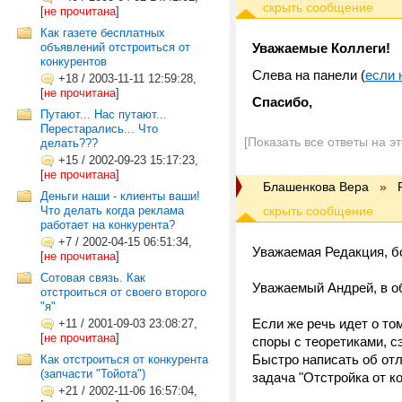
[
не прочитана
]
Как газете бесплатных
объявлений отстроиться от
Уважаемые Коллеги!
конкурентов
Слева на панели (
если 
+18
/
2003-11-11 12:59:28,
[
не прочитана
]
Спасибо,
Путают... Нас путают...
Перестарались... Что
[Показать все ответы на э
делать???
+15
/
2002-09-23 15:17:23,
[
не прочитана
]
Блашенкова Вера
»
Деньги наши - клиенты ваши!
Что делать когда реклама
работает на конкурента?
+7
/
2002-04-15 06:51:34,
Уважаемая Редакция, б
[
не прочитана
]
Сотовая связь. Как
Уважаемый Андрей, в о
отстроиться от своего второго
"я"
Если же речь идет о то
+11
/
2001-09-03 23:08:27,
[
не прочитана
]
споры с теоретиками, с
Быстро написать об от
Как отстроиться от конкурента
(запчасти "Тойота")
задача "Отстройка от к
+21
/
2002-11-06 16:57:04,