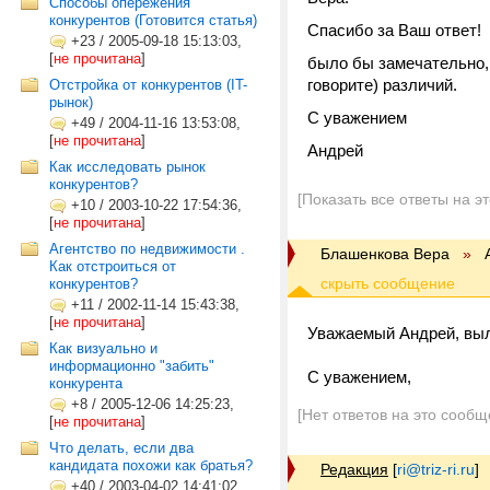
Способы опережения
конкурентов (Готовится статья)
Спасибо за Ваш ответ!
+23
/
2005-09-18 15:13:03,
[
не прочитана
]
было бы замечательно,
говорите) различий.
Отстройка от конкурентов (IT-
рынок)
С уважением
+49
/
2004-11-16 13:53:08,
[
не прочитана
]
Андрей
Как исследовать рынок
конкурентов?
[Показать все ответы на э
+10
/
2003-10-22 17:54:36,
[
не прочитана
]
Агентство по недвижимости .
Блашенкова Вера
»
Как отстроиться от
конкурентов?
+11
/
2002-11-14 15:43:38,
[
не прочитана
]
Уважаемый Андрей, выл
Как визуально и
информационно "забить"
С уважением,
конкурента
+8
/
2005-12-06 14:25:23,
[Нет ответов на это сообщ
[
не прочитана
]
Что делать, если два
кандидата похожи как братья?
Редакция
[
ri@triz-ri.ru
]
+40
/
2003-04-02 14:41:02,