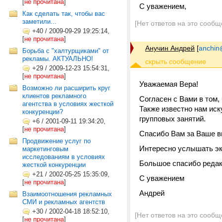
[
не прочитана
]
С уважением,
Как сделать так, чтобы вас
заметили...
[Нет ответов на это сообщ
+40
/
2009-09-29 19:25:14,
[
не прочитана
]
Анучин Андрей
[
anchin
Борьба с "халтурщиками" от
рекламы. АКТУАЛЬНО!
+29
/
2009-12-23 15:54:31,
[
не прочитана
]
Уважаемая Вера!
Возможно ли расширить круг
клиентов рекламного
Согласен с Вами в том,
агентства в условиях жесткой
Также известно нам ис
конкуренции?
групповых занятий.
+6
/
2001-09-11 19:34:20,
[
не прочитана
]
Спасибо Вам за Ваше в
Продвижение услуг по
Интересно услышать экс
маркетинговым
исследованиям в условиях
Большое спасибо реда
жесткой конкуренции
+21
/
2002-05-25 15:35:09,
С уважением
[
не прочитана
]
Андрей
Взаимоотношения рекламных
СМИ и рекламных агентств
+30
/
2002-04-18 18:52:10,
[Нет ответов на это сообщ
[
не прочитана
]