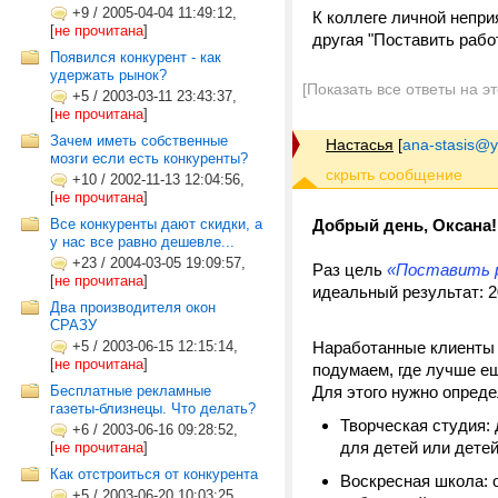
+9
/
2005-04-04 11:49:12,
К коллеге личной неприя
[
не прочитана
]
другая "Поставить рабо
Появился конкурент - как
удержать рынок?
[Показать все ответы на э
+5
/
2003-03-11 23:43:37,
[
не прочитана
]
Зачем иметь собственные
Настасья
[
ana-stasis@y
мозги если есть конкуренты?
+10
/
2002-11-13 12:04:56,
[
не прочитана
]
Добрый день, Оксана!
Все конкуренты дают скидки, а
у нас все равно дешевле...
+23
/
2004-03-05 19:09:57,
Раз цель
«Поставить р
[
не прочитана
]
идеальный результат: 2
Два производителя окон
СРАЗУ
Наработанные клиенты 
+5
/
2003-06-15 12:15:14,
[
не прочитана
]
подумаем, где лучше е
Для этого нужно опреде
Бесплатные рекламные
газеты-близнецы. Что делать?
Творческая студия: 
+6
/
2003-06-16 09:28:52,
для детей или дете
[
не прочитана
]
Как отстроиться от конкурента
Воскресная школа: 
+5
/
2003-06-20 10:03:25,