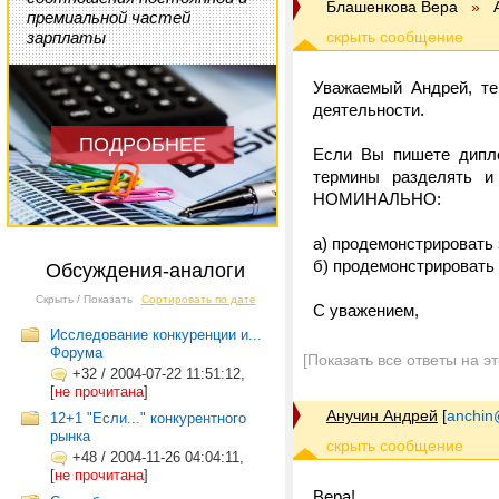
Блашенкова Вера
»
премиальной частей
зарплаты
Уважаемый Андрей, те
деятельности.
ПОДРОБНЕЕ
Если Вы пишете дипло
термины разделять и 
НОМИНАЛЬНО:
а) продемонстрировать 
б) продемонстрировать 
Обсуждения-аналоги
Скрыть / Показать
Сортировать по дате
С уважением,
Исследование конкуренции и...
Форума
[Показать все ответы на э
+32
/
2004-07-22 11:51:12,
[
не прочитана
]
Анучин Андрей
[
anchin
12+1 "Если..." конкурентного
рынка
+48
/
2004-11-26 04:04:11,
[
не прочитана
]
Вера!