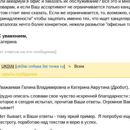
или аквариум в офис и заказать их обслуживание? Все это и мн
товарам, и если Ваш ассортимент не ограничивается только кан
этом стоит явно сказать. Если же ограничивается, то, возможно,
принадлежности" чтобы зацепить именно тех, что ищет канцеля
каталогах нечто более конкретное, нежели размытое "офисные т
С уважением,
Катерина
ет ответов на это сообщение]
UK0IAI
[
uk0iai собака list точка ru
]
»
Всем
Уважаемая Галина Владимировна и Катерина Аврутина (Дробот).
Трудно описать словами свое чувство искренней благодарности 
которое я сегодня испытал, прочитав Ваши ответы. Огромное Ва
бывает!
Нет бывает, и Ваши ответы - тому яркий пример. Я попробую е
пестроту, поработаю над текстом и верю в успех.