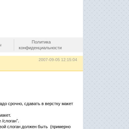
Политика
ы
конфиденциальности
2007-09-05 12:15:04
адо срочно, сдавать в верстку макет
акет.
/слоган".
евой слоган должен быть (примерно