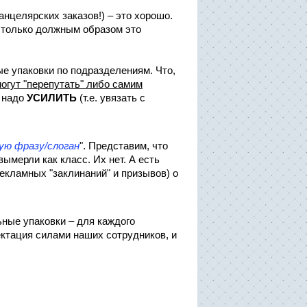
нцелярских заказов!) – это хорошо.
о только должным образом это
е упаковки по подразделениям. Что,
огут "перепутать" либо самим
 надо
УСИЛИТЬ
(т.е. увязать с
ую фразу/слоган
". Представим, что
вымерли как класс. Их нет. А есть
екламных "заклинаний" и призывов) о
ные упаковки – для каждого
ектация силами наших сотрудников, и