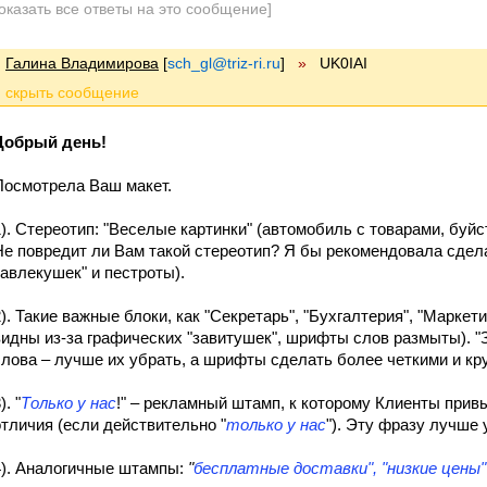
оказать все ответы на это сообщение]
Галина Владимирова
[
sch_gl@triz-ri.ru
]
»
UK0IAI
Добрый день!
Посмотрела Ваш макет.
1). Стереотип: "Веселые картинки" (автомобиль с товарами, буйс
Не повредит ли Вам такой стереотип? Я бы рекомендовала сдела
завлекушек" и пестроты).
2). Такие важные блоки, как "Секретарь", "Бухгалтерия", "Маркет
видны из-за графических "завитушек", шрифты слов размыты). 
слова – лучше их убрать, а шрифты сделать более четкими и кр
). "
Только у нас
!" – рекламный штамп, к которому Клиенты прив
отличия (если действительно "
только у нас
"). Эту фразу лучше 
4). Аналогичные штампы:
"
бесплатные доставки", "низкие цены"