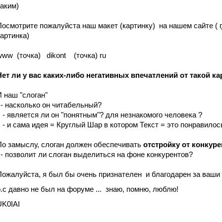
таким)
Посмотрите пожалуйста наш макет (картинку) на нашем сайте ( г
картинка)
www (точка) dikont (точка) ru
Нет ли у вас каких-либо негативных впечатлений от такой к
И наш "слоган"
- насколько он читабельный?
- является ли он "понятным"? для незнакомого человека ?
- и сама идея = Круглый Шар в котором Текст = это понравило
По замыслу, слоган должен обеспечивать
отстройку от конкур
- позволит ли слоган выделиться на фоне конкурентов?
Пожалуйста, я был бы очень признателен и благодарен за ваши
р.с давно не был на форуме ... знаю, помню, люблю!
UK0IAI