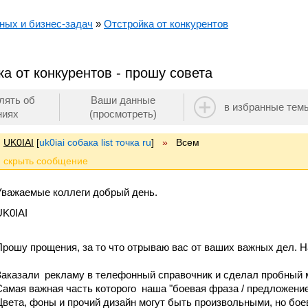
ных и бизнес-задач
»
Отстройка от конкурентов
а от конкурентов - прошу совета
лять об
Ваши данные
в избранные тем
ниях
(просмотреть)
UK0IAI
[
uk0iai собака list точка ru
]
»
Всем
Уважаемые коллеги добрый день.
UK0IAI
Прошу прощения, за то что отрываю вас от ваших важных дел. Н
Заказали рекламу в телефонный справочник и сделал пробный м
Самая важная часть которого наша "боевая фраза / предложение 
Цвета, фоны и прочий дизайн могут быть произвольными, но бо