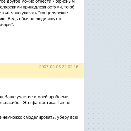
огое другое можно отнести к офисным
целярскими принадлежностями, то об
 стоит явно указать "канцелярские
рию. Ведь обычно люди ищут в
овары".
2007-09-05 22:02:16
за Ваше участие в моей проблеме,
м спасибо. Это фантастика. Так не
ще немножко смоделировать, уберу всю