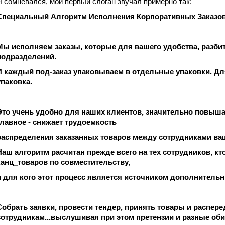
Я сомневался, мой первый слоган звучал примерно так:
Специальный Алгоритм Исполнения Корпоративных Заказов
Мы исполняем заказы, которые для вашего удобства, разби
подразделений.
И каждый под-заказ упаковываем в отдельные упаковки. Дл
упаковка.
Это учень удобно для наших клиентов, значительно повыша
главное - снижает трудоемкость
распределения заказанных товаров между сотрудниками ва
Наш алгоритм расчитан прежде всего на тех сотрудников, кт
канц_товаров по совместительству,
и для кого этот процесс является источником дополнитель
Собрать заявки, провести тендер, принять товары и распере
сотрудникам...выслушивая при этом претензии и разные обиды