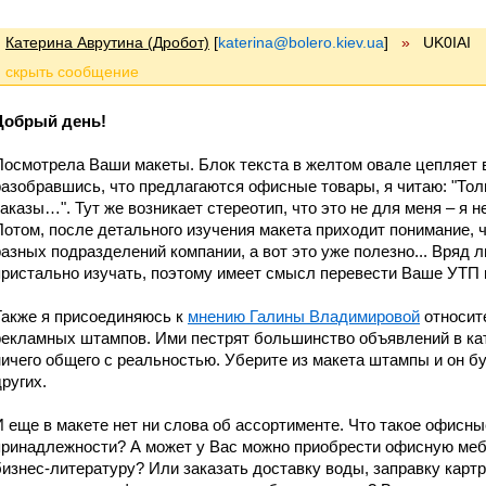
Катерина Аврутина (Дробот)
[
katerina@bolero.kiev.ua
]
»
UK0IAI
Добрый день!
Посмотрела Ваши макеты. Блок текста в желтом овале цепляет вз
разобравшись, что предлагаются офисные товары, я читаю: "Тол
заказы…". Тут же возникает стереотип, что это не для меня – я 
Потом, после детального изучения макета приходит понимание, ч
разных подразделений компании, а вот это уже полезно... Вряд 
пристально изучать, поэтому имеет смысл перевести Ваше УТП 
Также я присоединяюсь к
мнению Галины Владимировой
относит
рекламных штампов. Ими пестрят большинство объявлений в кат
ничего общего с реальностью. Уберите из макета штампы и он б
других.
И еще в макете нет ни слова об ассортименте. Что такое офисн
принадлежности? А может у Вас можно приобрести офисную меб
бизнес-литературу? Или заказать доставку воды, заправку кар