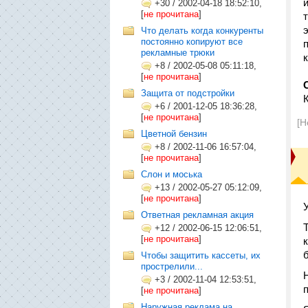
+30
/
2002-04-18 18:52:10,
[
не прочитана
]
Что делать когда конкуренты
постоянно копируют все
рекламные трюки
+8
/
2002-05-08 05:11:18,
[
не прочитана
]
Защита от подстройки
+6
/
2001-12-05 18:36:28,
[
не прочитана
]
[Н
Цветной бензин
+8
/
2002-11-06 16:57:04,
[
не прочитана
]
Слон и моська
+13
/
2002-05-27 05:12:09,
[
не прочитана
]
Ответная рекламная акция
+12
/
2002-06-15 12:06:51,
[
не прочитана
]
Чтобы защитить кассеты, их
прострелили...
+3
/
2002-11-04 12:53:51,
[
не прочитана
]
Наружная реклама на...