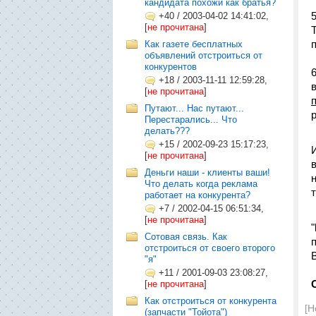
кандидата похожи как братья?
5
+40
/
2003-04-02 14:41:02,
[
не прочитана
]
Как газете бесплатных
объявлений отстроиться от
конкурентов
+18
/
2003-11-11 12:59:28,
[
не прочитана
]
Путают... Нас путают...
Перестарались... Что
делать???
+15
/
2002-09-23 15:17:23,
[
не прочитана
]
Деньги наши - клиенты ваши!
Что делать когда реклама
т
работает на конкурента?
+7
/
2002-04-15 06:51:34,
[
не прочитана
]
"
Сотовая связь. Как
отстроиться от своего второго
"я"
+11
/
2001-09-03 23:08:27,
[
не прочитана
]
Как отстроиться от конкурента
[Н
(запчасти "Тойота")