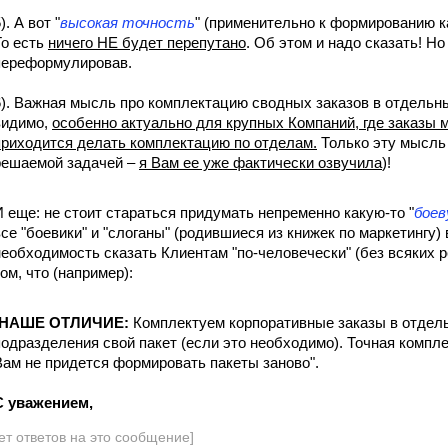
). А вот "
высокая точность
" (применительно к формированию ка
То есть
ничего НЕ будет перепутано
. Об этом и надо сказать! Н
переформулировав.
6). Важная мысль про комплектацию сводных заказов в отдельны
видимо,
особенно актуально для крупных Компаний, где заказы м
приходится делать комплектацию по отделам.
Только эту мысль
решаемой задачей –
я Вам ее уже фактически озвучила
)!
И еще: не стоит стараться придумать непременно какую-то "
боев
все "боевики" и "слоганы" (родившиеся из книжек по маркетингу) 
необходимость сказать Клиентам "по-человечески" (без всяких р
ом, что (например):
НАШЕ ОТЛИЧИЕ:
Комплектуем корпоративные заказы в отдель
подразделения свой пакет (если это необходимо). Точная компл
Вам не придется формировать пакеты заново".
С уважением,
ет ответов на это сообщение]