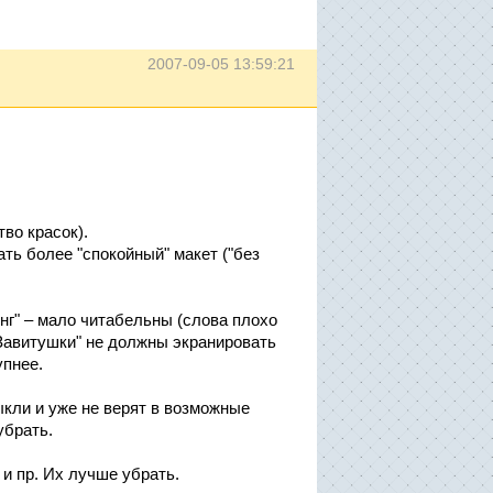
2007-09-05 13:59:21
тво красок).
ть более "спокойный" макет ("без
инг" – мало читабельны (слова плохо
"Завитушки" не должны экранировать
упнее.
ыкли и уже не верят в возможные
убрать.
и пр. Их лучше убрать.