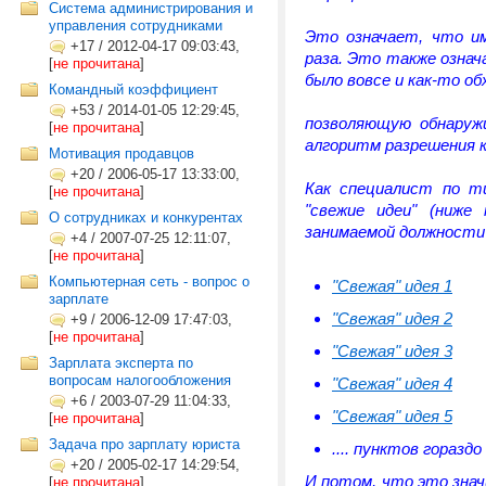
Система администрирования и
управления сотрудниками
Это означает, что им
+17
/
2012-04-17 09:03:43,
раза. Это также означ
[
не прочитана
]
было вовсе и как-то об
Командный коэффициент
+53
/
2014-01-05 12:29:45,
позволяющую обнаруж
[
не прочитана
]
алгоритм разрешения 
Мотивация продавцов
+20
/
2006-05-17 13:33:00,
Как специалист по т
[
не прочитана
]
"свежие идеи" (ниже
О сотрудниках и конкурентах
занимаемой должности"
+4
/
2007-07-25 12:11:07,
[
не прочитана
]
Компьютерная сеть - вопрос о
"Свежая" идея 1
зарплате
"Свежая" идея 2
+9
/
2006-12-09 17:47:03,
[
не прочитана
]
"Свежая" идея 3
Зарплата эксперта по
вопросам налогообложения
"Свежая" идея 4
+6
/
2003-07-29 11:04:33,
"Свежая" идея 5
[
не прочитана
]
Задача про зарплату юриста
.... пунктов горазд
+20
/
2005-02-17 14:29:54,
И потом, что это зна
[
не прочитана
]