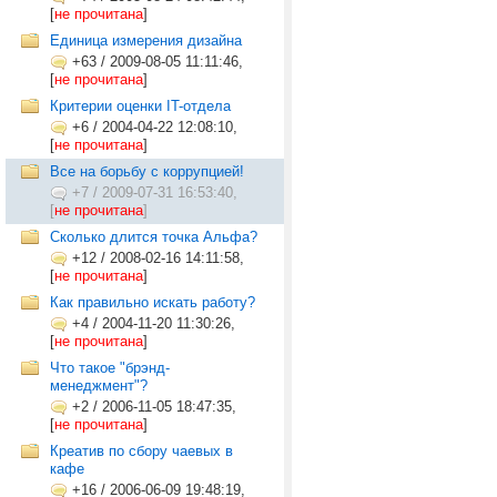
[
не прочитана
]
Единица измерения дизайна
+63
/
2009-08-05 11:11:46,
[
не прочитана
]
Критерии оценки IT-отдела
+6
/
2004-04-22 12:08:10,
[
не прочитана
]
Все на борьбу с коррупцией!
+7
/
2009-07-31 16:53:40,
[
не прочитана
]
Cколько длится точка Альфа?
+12
/
2008-02-16 14:11:58,
[
не прочитана
]
Как правильно искать работу?
+4
/
2004-11-20 11:30:26,
[
не прочитана
]
Что такое "брэнд-
менеджмент"?
+2
/
2006-11-05 18:47:35,
[
не прочитана
]
Креатив по сбору чаевых в
кафе
+16
/
2006-06-09 19:48:19,