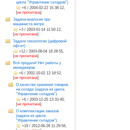
цикла "Управление складом")
+6
/
2004-02-22 15:38:12,
[
не прочитана
]
Задача-аналогия про
машиниста метро
+3
/
2003-01-14 11:50:12,
[
не прочитана
]
Задачи технологии (цифровой
офсет)
+12
/
2003-08-04 18:28:55,
[
не прочитана
]
Всё продали! Нет работы у
менеджеров.
+6
/
2002-10-02 12:18:52,
[
не прочитана
]
О качестве хранения товаров
на складе (задача из цикла
"Управление складом")
+6
/
2003-12-25 13:33:40,
[
не прочитана
]
О комплектации заказов
(задача из цикла
"Управление складом")
+19
/
2012-06-28 11:29:56,