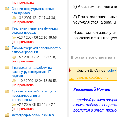
[
не прочитана
]
2) А системные глюки 
Знание сотрудником своих
стандартов
3) При этом социальные
+3
/
2007-12-17 17:44:34,
усугубляются, а органы
[
не прочитана
]
Реальный перечень функций
Имеет смысл задачу из
отдела продаж
+13
/
2007-06-12 10:49:56,
вовлекая в этот процес
[
не прочитана
]
Парикмахерская спрашивает о
стимулировании
+5
/
2010-02-21 13:36:18,
[Показать все ответы на э
[
не прочитана
]
Пригласили на работу на
Сергей В. Сычев
[
sch@tr
замену руководителю IT-
отдела
+10
/
2009-12-04 18:50:53,
[
не прочитана
]
Уважаемый Роман!
Организация работы отдела
проектирования и
...средний размер запр
согласования
+2
/
2007-08-03 14:57:27,
смысл задачу из перво
[
не прочитана
]
вовлекая в этот процес
Демографический взрыв в