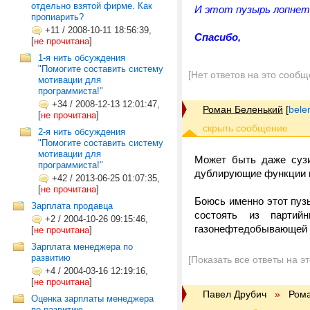
отдельно взятой фирме. Как
И этот пузырь лопнет
пропиарить?
+11
/
2008-10-11 18:56:39,
Спасибо,
[
не прочитана
]
1-я нить обсуждения
"Помогите составить систему
[Нет ответов на это сообщ
мотивации для
программиста!"
+34
/
2008-12-13 12:01:47,
Роман Беленький
[
bele
[
не прочитана
]
2-я нить обсуждения
"Помогите составить систему
мотивации для
Может быть даже сузи
программиста!"
дублирующие функции г
+42
/
2013-06-25 01:07:35,
[
не прочитана
]
Боюсь именно этот пузы
Зарплата продавца
состоять из партий
+2
/
2004-10-26 09:15:46,
газонефтедобывающей 
[
не прочитана
]
Зарплата менеджера по
развитию
[Показать все ответы на э
+4
/
2004-03-16 12:19:16,
[
не прочитана
]
Павел Друбич
»
Рома
Оценка зарплаты менеджера
по развитию