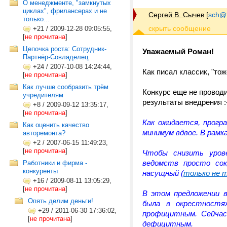
О менеджменте, "замкнутых
циклах", фрилансерах и не
Сергей В. Сычев
[
sch@tr
только...
+21
/
2009-12-28 09:05:55,
[
не прочитана
]
Цепочка роста: Сотрудник-
Уважаемый Роман!
Партнёр-Совладелец
+24
/
2007-10-08 14:24:44,
Как писал классик, "тож
[
не прочитана
]
Как лучше сообразить трём
Конкурс еще не проводи
учредителям
результаты внедрения :-
+8
/
2009-09-12 13:35:17,
[
не прочитана
]
Как ожидается, прогр
Как оценить качество
минимум вдвое. В рамк
авторемонта?
+2
/
2007-06-15 11:49:23,
[
не прочитана
]
Чтобы снизить урове
ведомств просто со
Работники и фирма -
конкуренты
насущный (
только не т
+16
/
2009-08-11 13:05:29,
[
не прочитана
]
В этом предложении в
Опять делим деньги!
была в окрестностя
+29
/
2011-06-30 17:36:02,
профицитным. Сейчас
[
не прочитана
]
дефицитным.