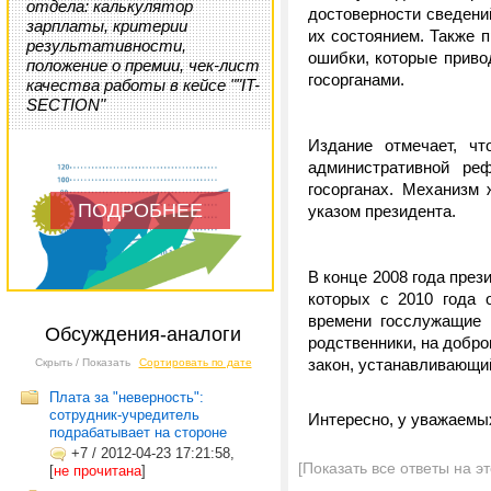
отдела: калькулятор
достоверности сведений
зарплаты, критерии
их состоянием. Также 
результативности,
ошибки, которые приво
положение о премии, чек-лист
госорганами.
качества работы в кейсе ""IT-
SECTION"
Издание отмечает, ч
административной ре
госорганах. Механизм
ПОДРОБНЕЕ
указом президента.
В конце 2008 года пре
которых с 2010 года 
времени госслужащие 
Обсуждения-аналоги
родственники, на добро
закон, устанавливающий
Скрыть / Показать
Сортировать по дате
Плата за "неверность":
сотрудник-учредитель
Интересно, у уважаемы
подрабатывает на стороне
+7
/
2012-04-23 17:21:58,
[Показать все ответы на э
[
не прочитана
]