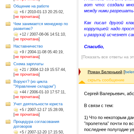
вот что: создали мн
Общение на работе
между ними разрешать
+6
/
2010-01-13 20:25:02,
[
не прочитана
]
Как писал другой кла
Чем занимается менеджер по
коррупцией: надо прос
развитию?
+12
/
2007-08-06 14:51:10,
и разруха) исчезнет са
[
не прочитана
]
Наставничество
Спасибо,
+9
/
2004-11-08 05:40:19,
[
не прочитана
]
[Показать все ответы на э
Схема зарплаты
+21
/
2004-12-19 15:57:44,
Роман Беленький
[
bele
[
не прочитана
]
Воруют? (из цикла
"Управление складом")
+44
/
2006-01-10 17:57:11,
Сергей Валерьевич, абс
[
не прочитана
]
Учет деятельности юриста
В связи с тем:
+5
/
2007-12-17 15:28:09,
[
не прочитана
]
1) Что по некоторым да
Процедура согласования
"пролетела" почти по 
договоров
последнее полугодие ув
+5
/
2007-12-20 17:15:50,