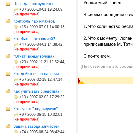
Уважаемый Павел!
Цена для сотрудников
+3
/
2006-10-01 19:24:09,
[
не прочитана
]
В своем сообщении я и
Контроль парикмахера
1. Что количество бес
+15
/
2009-07-01 14:00:13,
[
не прочитана
]
2. Что к моменту "лопа
Как быть с экономией?
приписываемое М. Тэтч
+4
/
2006-04-01 14:38:42,
[
не прочитана
]
С почтением,
"Откат" всему голова?
+20
/
2002-11-21 12:32:44,
[Нет ответов на это сообщ
[
не прочитана
]
Как добиться повышения
+5
/
2007-02-19 12:47:14,
[
не прочитана
]
Как учитывать средства?
+10
/
2007-02-02 17:29:22,
[
не прочитана
]
Как "унять" подрядчика?
+9
/
2006-06-15 10:02:01,
[
не прочитана
]
Задача завода запчастей
+74
/
2005-08-24 08:42:44,