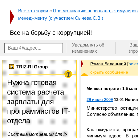
Все категории
»
Про мотивацию персонала, стимулирован
менеджменту (с участием Сычева С.В.)
Все на борьбу с коррупцией!
Уведомлять об
Ваш
изменениях
(пр
Роман Беленький
[
bele
TRIZ-RI Group
Нужна готовая
Минюст потратит 1,6 млн
система расчета
зарплаты для
29 июля 2009
13:01 Источ
Министерство юстиции
программистов IT-
Согласно объявлению, м
отдела
Как ожидается, прогр
Система мотивации для it-
минимум вдвое. В рам