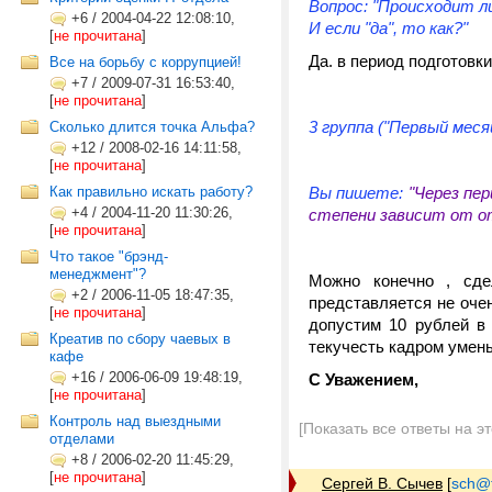
Вопрос: "Происходит 
+6
/
2004-04-22 12:08:10,
И если "да", то как?"
[
не прочитана
]
Да. в период подготовк
Все на борьбу с коррупцией!
+7
/
2009-07-31 16:53:40,
[
не прочитана
]
3 группа ("Первый мес
Cколько длится точка Альфа?
+12
/
2008-02-16 14:11:58,
[
не прочитана
]
Как правильно искать работу?
Вы пишете:
"Через пе
+4
/
2004-11-20 11:30:26,
степени зависит от о
[
не прочитана
]
Что такое "брэнд-
менеджмент"?
Можно конечно , сде
+2
/
2006-11-05 18:47:35,
представляется не оче
[
не прочитана
]
допустим 10 рублей в 
Креатив по сбору чаевых в
текучесть кадром умен
кафе
+16
/
2006-06-09 19:48:19,
С Уважением,
[
не прочитана
]
Контроль над выездными
[Показать все ответы на э
отделами
+8
/
2006-02-20 11:45:29,
[
не прочитана
]
Сергей В. Сычев
[
sch@tr