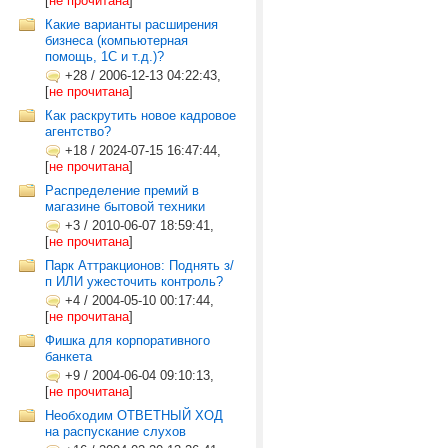
[
не прочитана
]
Какие варианты расширения
бизнеса (компьютерная
помощь, 1С и т.д.)?
+28
/
2006-12-13 04:22:43,
[
не прочитана
]
Как раскрутить новое кадровое
агентство?
+18
/
2024-07-15 16:47:44,
[
не прочитана
]
Распределение премий в
магазине бытовой техники
+3
/
2010-06-07 18:59:41,
[
не прочитана
]
Парк Аттракционов: Поднять з/
п ИЛИ ужесточить контроль?
+4
/
2004-05-10 00:17:44,
[
не прочитана
]
Фишка для корпоративного
банкета
+9
/
2004-06-04 09:10:13,
[
не прочитана
]
Необходим ОТВЕТНЫЙ ХОД
на распускание слухов