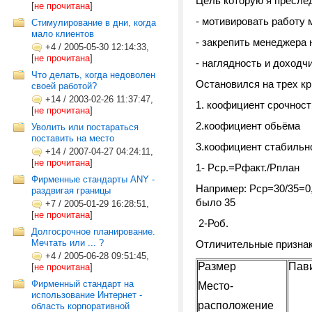
Цель которую я пресле
[
не прочитана
]
- мотивировать работу
Стимулирование в дни, когда
мало клиентов
- закрепить менеджера 
+4
/
2005-05-30 12:14:33,
[
не прочитана
]
- наглядность и доходч
Что делать, когда недоволен
Остановился на трех кр
своей работой?
+14
/
2003-02-26 11:37:47,
1. коофициент срочност
[
не прочитана
]
2.коофициент обьёма
Уволить или постараться
поставить на место
3.коофициент стабильн
+14
/
2007-04-27 04:24:11,
[
не прочитана
]
1- Рср.=Рфакт./Рплан
Фирменные стандарты ANY -
Например: Рср=30/35=0,
раздвигая границы
было 35
+7
/
2005-01-29 16:28:51,
[
не прочитана
]
2-Роб.
Долгосрочное планирование.
Мечтать или ... ?
Отличительные признак
+4
/
2005-06-28 09:51:45,
Размер
Пав
[
не прочитана
]
Фирменный стандарт на
Место-
использование Интернет -
расположение
область корпоративной