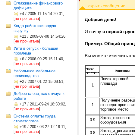
Сглаживание финансового
дефицита
+4
/
2005-11-15 14:20:01,
[
не прочитана
]
Добрый день!
Когда работники воруют
выручку..
Я начну
с первой груп
+21
/
2009-07-08 14:54:26,
[
не прочитана
]
Пример. Общий принц
Уйти в отпуск - большая
проблема
Вы можете изменить кри
+6
/
2006-09-25 15:11:40,
[
не прочитана
]
"Вес"
Небольшое мебельное
Критерии
критерия
производство
Поиск торговой
+2
/
2007-01-22 15:08:51,
площади
1
[
не прочитана
]
Доброе слово, как стимул к
работе
Получение разреш
+17
/
2011-09-24 18:50:02,
1
от операторов свя
[
не прочитана
]
торговое место
Система оплаты труда
Заказ_торгового
0.9
стоматологов
оборудования
+19
/
2007-03-27 12:16:11,
Заказ_и_регистра
[
не прочитана
]
0.8