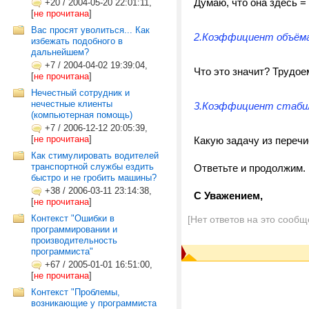
Думаю, что она здесь = 
+20
/
2004-05-20 22:01:11,
[
не прочитана
]
Вас просят уволиться... Как
2.Коэффициент объёма
избежать подобного в
дальнейшем?
+7
/
2004-04-02 19:39:04,
Что это значит? Трудоем
[
не прочитана
]
Нечестный сотрудник и
нечестные клиенты
3.Коэффициент стаби
(компьютерная помощь)
+7
/
2006-12-12 20:05:39,
[
не прочитана
]
Какую задачу из переч
Как стимулировать водителей
транспортной службы ездить
Ответьте и продолжим.
быстро и не гробить машины?
+38
/
2006-03-11 23:14:38,
С Уважением,
[
не прочитана
]
Контекст "Ошибки в
[Нет ответов на это сообщ
программировании и
производительность
программиста"
+67
/
2005-01-01 16:51:00,
[
не прочитана
]
Контекст "Проблемы,
возникающие у программиста