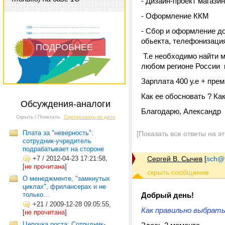
- Дизайн-проект магазин
- Оформление ККМ
- Сбор и оформление до
обьекта, телефонизаци
ПОДРОБНЕЕ
Т.е необходимо найти м
любом регионе России и
Зарплата 400 у.е + прем
Как ее обосновать ? Ка
Обсуждения-аналоги
Благодарю, Александр
Скрыть / Показать
Сортировать по дате
Плата за "неверность":
[Показать все ответы на э
сотрудник-учредитель
подрабатывает на стороне
+7
/
2012-04-23 17:21:58,
Сергей В. Сычев
[
sch@tr
[
не прочитана
]
О менеджменте, "замкнутых
циклах", фрилансерах и не
только...
Добрый день!
+21
/
2009-12-28 09:05:55,
Как правильно выбрат
[
не прочитана
]
Цепочка роста: Сотрудник-