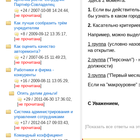
Здесь 2 момента.
Партнёр-Совладелец
1.
Если вы действительно
+24
/
2007-10-08 14:24:44,
[
не прочитана
]
бы узнать в каком город
Как лучше сообразить трём
2.
Касательно критерие
учредителям
+8
/
2009-09-12 13:35:17,
Например, можно выдел
[
не прочитана
]
1 группа
(условно назов
Как оценить качество
на открытие.
авторемонта?
+2
/
2007-06-15 11:49:23,
2 группа
("Персонал") -
[
не прочитана
]
должности)
Работники и фирма -
конкуренты
3 группа
("Первый месяц
+16
/
2009-08-11 13:05:29,
Если на "макроуровне" 
[
не прочитана
]
Опять делим деньги!
+29
/
2011-06-30 17:36:02,
С Уважением,
[
не прочитана
]
Система администрирования и
управления сотрудниками
+17
/
2012-04-17 09:03:43,
[Показать все ответы на э
[
не прочитана
]
Командный коэффициент