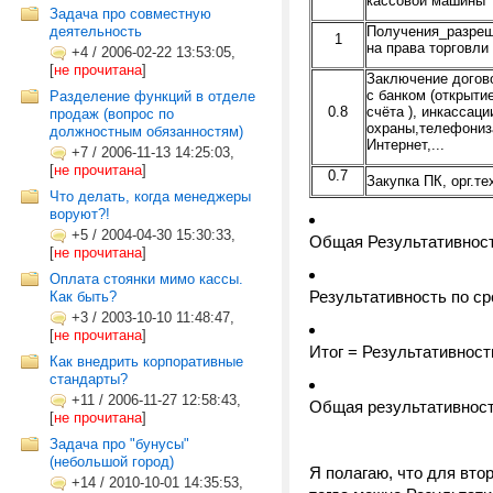
кассовой машины
Задача про совместную
деятельность
Получения_разре
1
на права торговли
+4
/
2006-02-22 13:53:05,
[
не прочитана
]
Заключение догов
с банком (открыти
Разделение функций в отделе
0.8
счёта ), инкассаци
продаж (вопрос по
охраны,телефониз
должностным обязанностям)
Интернет,...
+7
/
2006-11-13 14:25:03,
[
не прочитана
]
0.7
Закупка ПК, орг.те
Что делать, когда менеджеры
воруют?!
+5
/
2004-04-30 15:30:33,
Общая Результативность
[
не прочитана
]
Оплата стоянки мимо кассы.
Результативность по с
Как быть?
+3
/
2003-10-10 11:48:47,
[
не прочитана
]
Итог = Результативность
Как внедрить корпоративные
стандарты?
+11
/
2006-11-27 12:58:43,
Общая результативность
[
не прочитана
]
Задача про "бунусы"
(небольшой город)
Я полагаю, что для вт
+14
/
2010-10-01 14:35:53,