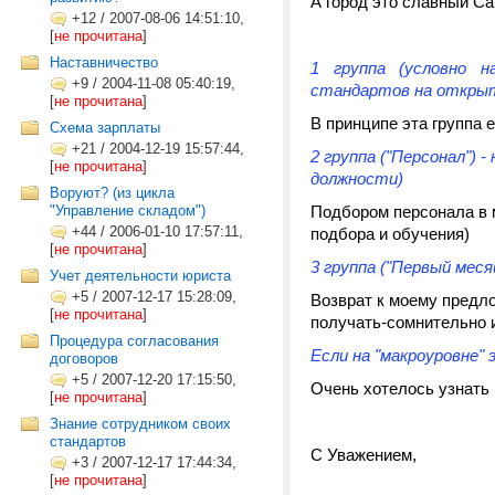
А город это славный Са
+12
/
2007-08-06 14:51:10,
[
не прочитана
]
Наставничество
1 группа (условно н
+9
/
2004-11-08 05:40:19,
стандартов на откры
[
не прочитана
]
В принципе эта группа 
Схема зарплаты
+21
/
2004-12-19 15:57:44,
2 группа ("Персонал")
[
не прочитана
]
должности)
Воруют? (из цикла
"Управление складом")
Подбором персонала в 
+44
/
2006-01-10 17:57:11,
подбора и обучения)
[
не прочитана
]
3 группа ("Первый мес
Учет деятельности юриста
+5
/
2007-12-17 15:28:09,
Возврат к моему предл
[
не прочитана
]
получать-сомнительно и
Процедура согласования
Если на "макроуровне"
договоров
+5
/
2007-12-20 17:15:50,
Очень хотелось узнать
[
не прочитана
]
Знание сотрудником своих
стандартов
С Уважением,
+3
/
2007-12-17 17:44:34,
[
не прочитана
]