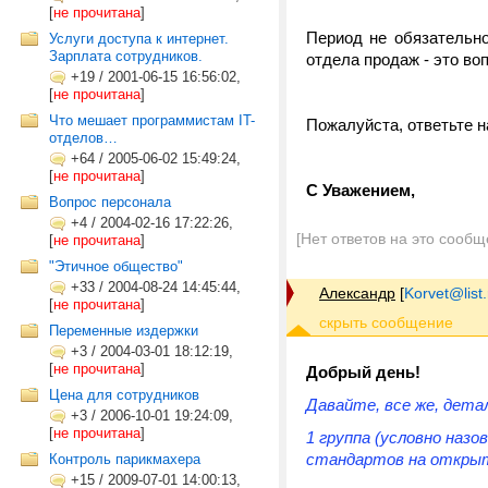
[
не прочитана
]
Период не обязательно
Услуги доступа к интернет.
Зарплата сотрудников.
отдела продаж - это во
+19
/
2001-06-15 16:56:02,
[
не прочитана
]
Что мешает программистам IT-
Пожалуйста, ответьте н
отделов…
+64
/
2005-06-02 15:49:24,
[
не прочитана
]
С Уважением,
Вопрос персонала
+4
/
2004-02-16 17:22:26,
[Нет ответов на это сообщ
[
не прочитана
]
"Этичное общество"
+33
/
2004-08-24 14:45:44,
Александр
[
Korvet@list.
[
не прочитана
]
Переменные издержки
+3
/
2004-03-01 18:12:19,
[
не прочитана
]
Добрый день!
Цена для сотрудников
Давайте, все же, дета
+3
/
2006-10-01 19:24:09,
[
не прочитана
]
1 группа (условно назо
стандартов на откры
Контроль парикмахера
+15
/
2009-07-01 14:00:13,