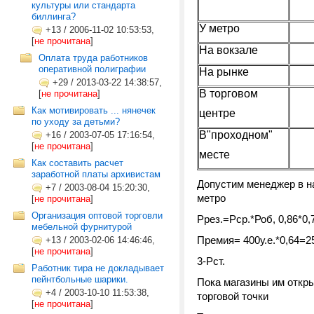
культуры или стандарта
биллинга?
У метро
+13
/
2006-11-02 10:53:53,
[
не прочитана
]
На вокзале
Оплата труда работников
оперативной полиграфии
На рынке
+29
/
2013-03-22 14:38:57,
В торговом
[
не прочитана
]
Как мотивировать ... нянечек
центре
по уходу за детьми?
В"проходном"
+16
/
2003-07-05 17:16:54,
[
не прочитана
]
месте
Как составить расчет
заработной платы архивистам
Допустим менеджер в на
+7
/
2003-08-04 15:20:30,
метро
[
не прочитана
]
Организация оптовой торговли
Ррез.=Рср.*Роб, 0,86*0,
мебельной фурнитурой
Премия= 400у.е.*0,64=25
+13
/
2003-02-06 14:46:46,
[
не прочитана
]
3-Рст.
Работник тира не докладывает
пейнтбольные шарики.
Пока магазины им откры
+4
/
2003-10-10 11:53:38,
торговой точки
[
не прочитана
]