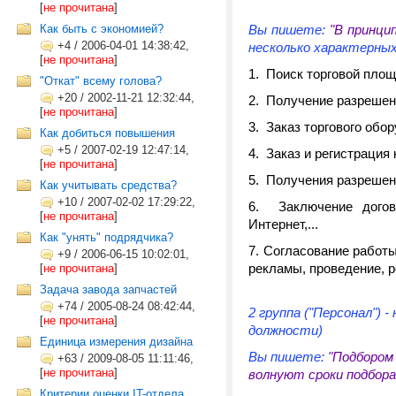
[
не прочитана
]
Как быть с экономией?
Вы пишете:
"В принци
+4
/
2006-04-01 14:38:42,
несколько характерны
[
не прочитана
]
1. Поиск торговой пло
"Откат" всему голова?
+20
/
2002-11-21 12:32:44,
2. Получение разрешени
[
не прочитана
]
3. Заказ торгового обо
Как добиться повышения
+5
/
2007-02-19 12:47:14,
4. Заказ и регистрация
[
не прочитана
]
5. Получения разрешен
Как учитывать средства?
+10
/
2007-02-02 17:29:22,
6. Заключение догово
[
не прочитана
]
Интернет,...
Как "унять" подрядчика?
7. Согласование работ
+9
/
2006-06-15 10:02:01,
рекламы, проведение, р
[
не прочитана
]
Задача завода запчастей
+74
/
2005-08-24 08:42:44,
2 группа ("Персонал")
[
не прочитана
]
должности)
Единица измерения дизайна
Вы пишете:
"Подбором
+63
/
2009-08-05 11:11:46,
[
не прочитана
]
волнуют сроки подбора 
Критерии оценки IT-отдела