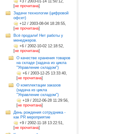
+3
/
2003-01-14 11:50:12,
[
не прочитана
]
Задачи технологии (цифровой
офсет)
+12
/
2003-08-04 18:28:55,
[
не прочитана
]
Всё продали! Нет работы у
менеджеров.
+6
/
2002-10-02 12:18:52,
[
не прочитана
]
О качестве хранения товаров
на складе (задача из цикла
"Управление складом")
+6
/
2003-12-25 13:33:40,
[
не прочитана
]
О комплектации заказов
(задача из цикла
"Управление складом")
+19
/
2012-06-28 11:29:56,
[
не прочитана
]
День рождения сотрудника -
как PR мероприятие
+9
/
2002-11-18 13:22:51,
[
не прочитана
]