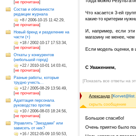
тогда можно Результати
[
не прочитана
]
Состав и обязанности
Что касается 3-ей груп
редакции журнала
какие-то критерии нужн
+8
/
2006-10-15 11:42:29,
[
не прочитана
]
И, например, если эти
Новый бренд и разделение на
магазину не менее, чем
части (+)
+18
/
2002-10-17 17:53:34,
[
не прочитана
]
Если модель оценки, в 
Откаты у конкурентов
(небольшой город)
+22
/
2010-10-01 14:03:41,
С Уважением,
[
не прочитана
]
Разные работы, которые
[Показать все ответы на э
трудно учесть...
+12
/
2005-08-29 13:56:49,
[
не прочитана
]
Александр
[
Korvet@list.
Адаптация персонала.
руководство против
+10
/
2006-08-03 18:24:56,
[
не прочитана
]
Большое спасибо!
Управлять "Звездами" или
Очень приятно было пол
зависеть от них?
+16
/
2012-05-09 10:50:53,