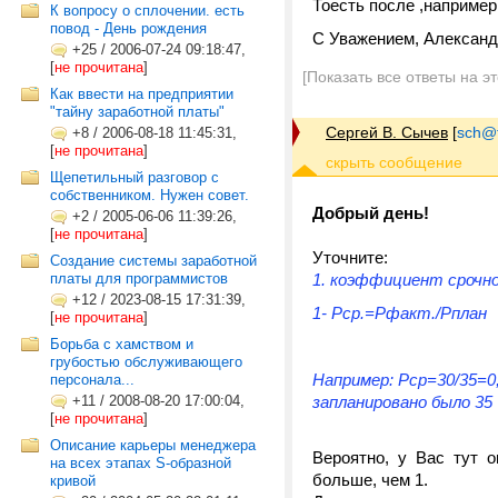
Тоесть после ,например
К вопросу о сплочении. есть
повод - День рождения
С Уважением, Александ
+25
/
2006-07-24 09:18:47,
[
не прочитана
]
[Показать все ответы на э
Как ввести на предприятии
"тайну заработной платы"
Сергей В. Сычев
[
sch@tr
+8
/
2006-08-18 11:45:31,
[
не прочитана
]
Щепетильный разговор с
собственником. Нужен совет.
Добрый день!
+2
/
2005-06-06 11:39:26,
[
не прочитана
]
Уточните:
Создание системы заработной
платы для программистов
1. коэффициент срочн
+12
/
2023-08-15 17:31:39,
1- Рср.=Рфакт./Рплан
[
не прочитана
]
Борьба с хамством и
грубостью обслуживающего
Например: Рср=30/35=0
персонала...
+11
/
2008-08-20 17:00:04,
запланировано было 35
[
не прочитана
]
Описание карьеры менеджера
Вероятно, у Вас тут 
на всех этапах S-образной
больше, чем 1.
кривой