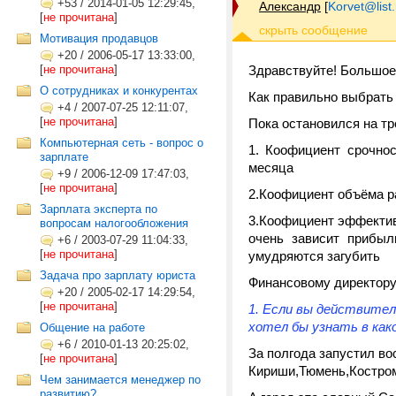
+53
/
2014-01-05 12:29:45,
Александр
[
Korvet@list.
[
не прочитана
]
Мотивация продавцов
+20
/
2006-05-17 13:33:00,
[
не прочитана
]
Здравствуйте! Большое 
О сотрудниках и конкурентах
Как правильно выбрать
+4
/
2007-07-25 12:11:07,
[
не прочитана
]
Пока остановился на тр
Компьютерная сеть - вопрос о
1. Коофициент срочно
зарплате
месяца
+9
/
2006-12-09 17:47:03,
[
не прочитана
]
2.Коофициент объёма р
Зарплата эксперта по
3.Коофициент эффективн
вопросам налогообложения
очень зависит прибыл
+6
/
2003-07-29 11:04:33,
[
не прочитана
]
умудряются загубить
Задача про зарплату юриста
Финансовому директору 
+20
/
2005-02-17 14:29:54,
[
не прочитана
]
1. Если вы действитель
хотел бы узнать в как
Общение на работе
+6
/
2010-01-13 20:25:02,
За полгода запустил во
[
не прочитана
]
Кириши,Тюмень,Костро
Чем занимается менеджер по
развитию?