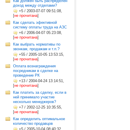
Как должен быть распределен
доход между отделами?
+5
/
2003-07-07 09:51:08,
[
не прочитана
]
Как сделать эфективной
систему оплаты труда на АЗС
+6
/
2006-04-07 05:23:08,
[
не прочитана
]
Как выбрать нормативы по
звонкам, продажам и т.п.?
+55
/
2005-10-05 13:53:15,
[
не прочитана
]
Оплата вознаграждения
посредникам в сделке на
проведение РК
+13
/
2004-04-24 13:14:51,
[
не прочитана
]
Как платить за сделку, если в
ней принимало участие
несколько менеджеров?
+7
/
2002-12-25 10:35:55,
[
не прочитана
]
Как определить оптимальное
количество продавцов
+5
/
2005-10-04 08:40:32,