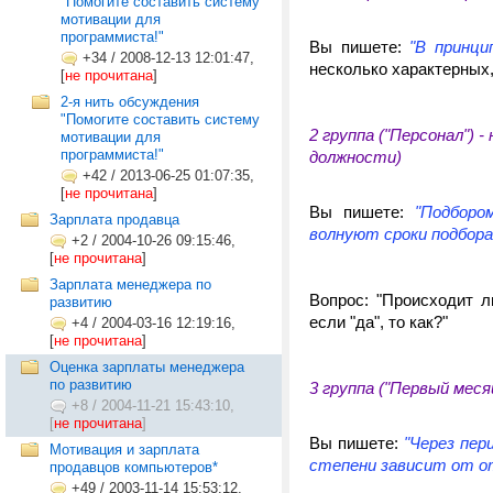
"Помогите составить систему
мотивации для
программиста!"
Вы пишете:
"В принци
+34
/
2008-12-13 12:01:47,
несколько характерных
[
не прочитана
]
2-я нить обсуждения
"Помогите составить систему
2 группа ("Персонал")
мотивации для
программиста!"
должности)
+42
/
2013-06-25 01:07:35,
[
не прочитана
]
Вы пишете:
"Подборо
Зарплата продавца
волнуют сроки подбора 
+2
/
2004-10-26 09:15:46,
[
не прочитана
]
Зарплата менеджера по
Вопрос: "Происходит л
развитию
если "да", то как?"
+4
/
2004-03-16 12:19:16,
[
не прочитана
]
Оценка зарплаты менеджера
по развитию
3 группа ("Первый мес
+8
/
2004-11-21 15:43:10,
[
не прочитана
]
Вы пишете:
"Через пер
Мотивация и зарплата
степени зависит от о
продавцов компьютеров*
+49
/
2003-11-14 15:53:12,