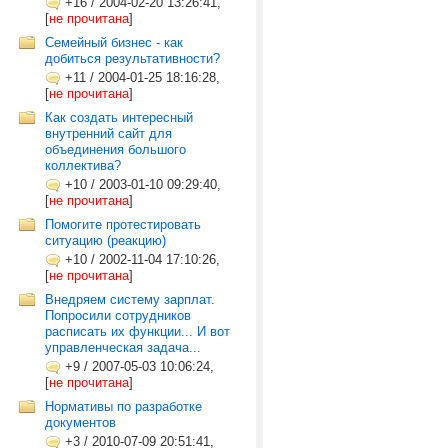
+16
/
2004-02-20 13:26:41,
[
не прочитана
]
Семейный бизнес - как
добиться результативности?
+11
/
2004-01-25 18:16:28,
[
не прочитана
]
Как создать интересный
внутренний сайт для
объединения большого
коллектива?
+10
/
2003-01-10 09:29:40,
[
не прочитана
]
Помогите протестировать
ситуацию (реакцию)
+10
/
2002-11-04 17:10:26,
[
не прочитана
]
Внедряем систему зарплат.
Попросили сотрудников
расписать их функции... И вот
управленческая задача...
+9
/
2007-05-03 10:06:24,
[
не прочитана
]
Нормативы по разработке
документов
+3
/
2010-07-09 20:51:41,