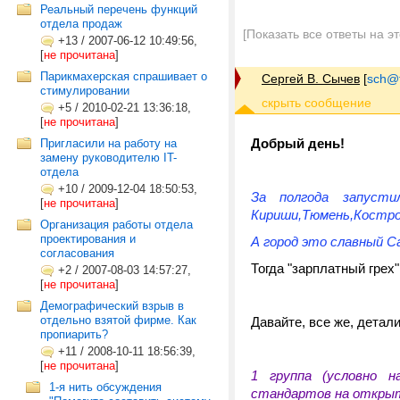
Реальный перечень функций
отдела продаж
[Показать все ответы на э
+13
/
2007-06-12 10:49:56,
[
не прочитана
]
Парикмахерская спрашивает о
Сергей В. Сычев
[
sch@tr
стимулировании
+5
/
2010-02-21 13:36:18,
[
не прочитана
]
Добрый день!
Пригласили на работу на
замену руководителю IT-
отдела
+10
/
2009-12-04 18:50:53,
За полгода запусти
[
не прочитана
]
Кириши,Тюмень,Костр
Организация работы отдела
проектирования и
А город это славный С
согласования
Тогда "зарплатный грех"
+2
/
2007-08-03 14:57:27,
[
не прочитана
]
Демографический взрыв в
отдельно взятой фирме. Как
Давайте, все же, детал
пропиарить?
+11
/
2008-10-11 18:56:39,
[
не прочитана
]
1 группа (условно н
1-я нить обсуждения
стандартов на откры