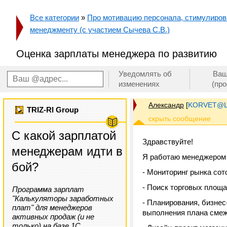
Все категории
»
Про мотивацию персонала, стимулирован
менеджменту (с участием Сычева С.В.)
Оценка зарплаты менеджера по развитию
Уведомлять об
Ваш
изменениях
(пр
Александр
[
KORVET@L
TRIZ-RI Group
С какой зарплатой
Здравствуйте!
менеджерам идти в
Я работаю менеджером 
бой?
- Мониторинг рынка сот
- Поиск торговых площ
Программа зарплат
"Калькуляторы заработных
- Планирования, бизнес
плат" для менеджеров
выполнения плана сме
активных продаж (и не
только) на базе 1С