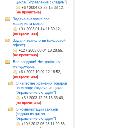
цикла "Управление складом")
+6
/
2004-02-22 15:38:12,
[
не прочитана
]
Задача-аналогия про
машиниста метро
+3
/
2003-01-14 11:50:12,
[
не прочитана
]
Задачи технологии (цифровой
офсет)
+12
/
2003-08-04 18:28:55,
[
не прочитана
]
Всё продали! Нет работы у
менеджеров.
+6
/
2002-10-02 12:18:52,
[
не прочитана
]
О качестве хранения товаров
на складе (задача из цикла
"Управление складом")
+6
/
2003-12-25 13:33:40,
[
не прочитана
]
О комплектации заказов
(задача из цикла
"Управление складом")
+19
/
2012-06-28 11:29:56,