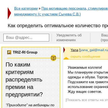
Все категории
»
Про мотивацию персонала, стимулирован
менеджменту (с участием Сычева С.В.)
Как определить оптимальное количество п
Уведомлять об
Ваш
изменениях
(пр
Yana
[
yana_gal@mail.ru
TRIZ-RI Group
По каким
Уважаемые коллеги!
критериям
Мы планируем открытие
одежды и обуви. Торгова
распределять
Подскажите как грамот
премии на
использование охранно
Жду ващих советов.
предприятии?
[Показать все ответы на э
"Приходите" на вебинары по