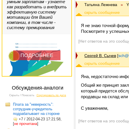
умным зарплатам - узнаете
Татьяна Лежнева
»
Y
как разработать и внедрить
эффективную систему
мотивации для Вашей
компании, в том числе -
Я не знаю точной формул
систему премирования
Посмотрите у успешных 
[Нет ответов на это сообщ
ПОДРОБНЕЕ
Сергей В. Сычев
[
sch@tr
Яна, недостаточно инф
Общий же принцип заклю
Обсуждения-аналоги
который придется обслу
Скрыть / Показать
Сортировать по дате
продавцы на склад или 
Плата за "неверность":
С уважением,
сотрудник-учредитель
подрабатывает на стороне
+7
/
2012-04-23 17:21:58,
[Нет ответов на это сообщ
[
не прочитана
]