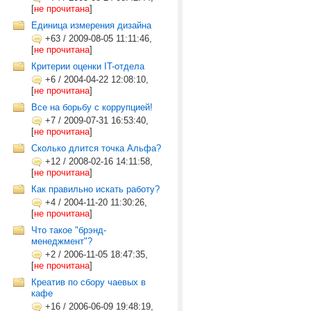
[
не прочитана
]
Единица измерения дизайна
+63
/
2009-08-05 11:11:46,
[
не прочитана
]
Критерии оценки IT-отдела
+6
/
2004-04-22 12:08:10,
[
не прочитана
]
Все на борьбу с коррупцией!
+7
/
2009-07-31 16:53:40,
[
не прочитана
]
Cколько длится точка Альфа?
+12
/
2008-02-16 14:11:58,
[
не прочитана
]
Как правильно искать работу?
+4
/
2004-11-20 11:30:26,
[
не прочитана
]
Что такое "брэнд-
менеджмент"?
+2
/
2006-11-05 18:47:35,
[
не прочитана
]
Креатив по сбору чаевых в
кафе
+16
/
2006-06-09 19:48:19,