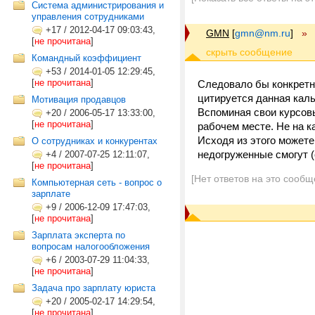
Система администрирования и
управления сотрудниками
+17
/
2012-04-17 09:03:43,
GMN
[
gmn@nm.ru
]
»
[
не прочитана
]
Командный коэффициент
+53
/
2014-01-05 12:29:45,
[
не прочитана
]
Следовало бы конкретне
цитируется данная кал
Мотивация продавцов
Вспоминая свои курсовы
+20
/
2006-05-17 13:33:00,
[
не прочитана
]
рабочем месте. Не на к
Исходя из этого можете
О сотрудниках и конкурентах
недогруженные смогут (
+4
/
2007-07-25 12:11:07,
[
не прочитана
]
[Нет ответов на это сообщ
Компьютерная сеть - вопрос о
зарплате
+9
/
2006-12-09 17:47:03,
[
не прочитана
]
Зарплата эксперта по
вопросам налогообложения
+6
/
2003-07-29 11:04:33,
[
не прочитана
]
Задача про зарплату юриста
+20
/
2005-02-17 14:29:54,
[
не прочитана
]