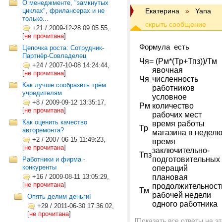
О менеджменте, "замкнутых
циклах", фрилансерах и не
Екатерина
»
Yana
только...
+21
/
2009-12-28 09:05:55,
[
не прочитана
]
Формула есть
Цепочка роста: Сотрудник-
Партнёр-Совладелец
Чя= (Рм*(Тр+Тпз))/Тм
+24
/
2007-10-08 14:24:44,
явочная
[
не прочитана
]
Чя
численность
Как лучше сообразить трём
работников
учредителям
условное
+8
/
2009-09-12 13:35:17,
Рм
количество
[
не прочитана
]
рабочих мест
Как оценить качество
время работы
Тр
авторемонта?
магазина в недел
+2
/
2007-06-15 11:49:23,
время
[
не прочитана
]
заключительно-
Тпз
подготовительных
Работники и фирма -
конкуренты
операций
+16
/
2009-08-11 13:05:29,
плановая
[
не прочитана
]
продолжительност
Тм
рабочей недели
Опять делим деньги!
одного работника
+29
/
2011-06-30 17:36:02,
[
не прочитана
]
[Показать все ответы на э