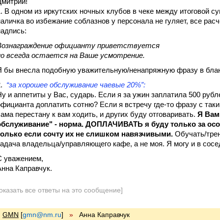
Дмитрий!
1. В одном из иркутских ночных клубов в чеке между итоговой су
наличка во избежание соблазнов у персонала не гуляет, все расч
надпись:
Вознаграждение официанту приветствуется
но всегда остается на Ваше усмотрение.
Я бы внесла подобную уважительную/ненапряжную фразу в блан
2.
“за хорошее обслуживание чаевые 20%”:
Ну и аппетиты у Вас, сударь. Если я за ужин заплатила 500 рубл
официанта доплатить сотню? Если я встречу где-то фразу с так
сама перестану к вам ходить, и других буду отговаривать.
Я Вам
обслуживание" - норма. ДОПЛАЧИВАТЬ я буду только за осо
только если сочту их не слишком навязчивыми.
Обучать/трен
задача владельца/управляющего кафе, а не моя. Я могу и в сосе
С уважением,
Анна Каправчук.
оказать все ответы на это сообщение]
GMN
[
gmn@nm.ru
]
»
Анна Каправчук