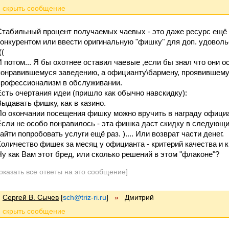
Стабильный процент получаемых чаевых - это даже ресурс ещё 
конкурентом или ввести оригинальную "фишку" для доп. удоволь
((
И потом... Я бы охотнее оставил чаевые ,если бы знал что они о
понравившемуся заведению, а официанту\бармену, проявившему 
профессионализм в обслуживании.
Есть очертания идеи (пришло как обычно навскидку):
Выдавать фишку, как в казино.
По окончании посещения фишку можно вручить в награду официа
Если не особо понравилось - эта фишка даст скидку в следующий
айти попробовать услуги ещё раз. ).... Или возврат части денег.
Количество фишек за месяц у официанта - критерий качества и к
Ну как Вам этот бред, или сколько решений в этом "флаконе"?
оказать все ответы на это сообщение]
Сергей В. Сычев
[
sch@triz-ri.ru
]
»
Дмитрий