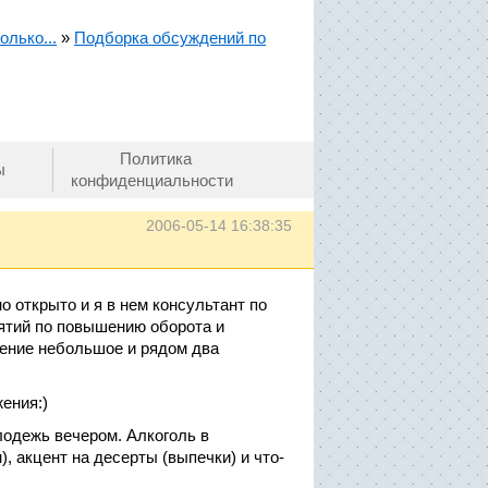
олько...
»
Подборка обсуждений по
Политика
ы
конфиденциальности
2006-05-14 16:38:35
о открыто и я в нем консультант по
ятий по повышению оборота и
дение небольшое и рядом два
жения:)
лодежь вечером. Алкоголь в
 акцент на десерты (выпечки) и что-