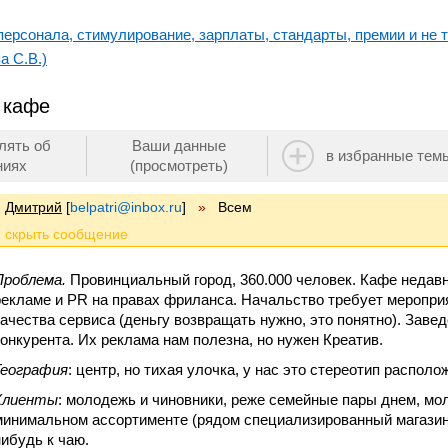
ерсонала, стимулирование, зарплаты, стандарты, премии и не т
а С.В.)
 кафе
лять об
Ваши данные
в избранные тем
ниях
(просмотреть)
Дмитрий
[
belpatri@inbox.ru
]
»
Всем
Проблема.
Провинциальный город, 360.000 человек. Кафе недавн
рекламе и PR на правах фриланса. Начальство требует меропри
качества сервиса (деньгу возвращать нужно, это понятно). Заве
конкурента. Их реклама нам полезна, но нужен Креатив.
География
: центр, но тихая улочка, у нас это стереотип располо
Клиенты
: молодежь и чиновники, реже семейные пары днем, мо
минимальном ассортименте (рядом специализированный магазин),
нибудь к чаю.