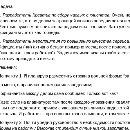
Задача:
1. Разработать Креатив по сбору чаевых с клиентов.
Очень не
основном те, кто по делам за границей активно передвигается и 
Местные нужным не считают за редким исключением. Зато уж ес
официанты летят как торпеды.
2. Разработать мероприятия по повышению качества сервиса,
Официанты (-ки) активно бегают примерно месяц после приема н
(“как платят, так и работаю”). Задачи взаимосвязаны (работа со 
поэтому приводятся вместе.
Решения:
По пункту 1. Я планирую разместить строки в вольной форме “з
- в меню, в правилах пользования заведением;
- официантка между делом сама сообщает. Только вот как?
Case: соло на клавиатуре: там после каждого упражнения хваля
и вы нас поддержите, причем с указанием различных видов этой
вскользь. И работает – про соло вы точно слышали, в том числе
По пункту 2. Почти убедил руководство в необходимости постоя
Прием на работу / Высокая стипендия лучше низкой зарплаты.