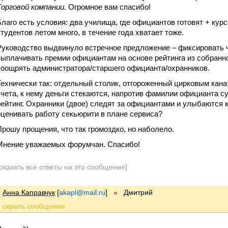
Торговой компании.
Огромное вам спасибо!
Благо есть условия: два училища, где официантов готовят + курсы
студентов летом много, в течение года хватает тоже.
Руководство выдвинуло встречное предложение – фиксировать ч
выплачивать премии официантам на основе рейтинга из собранн
поощрять администратора/старшего официанта/охранников.
Технически так: отдельный столик, отгороженный цирковым кана
учета, к нему деньги стекаются, напротив фамилии официанта су
рейтинг. Охранники (двое) следят за официантами и улыбаются к
оценивать работу секьюрити в плане сервиса?
Прошу прощения, что так громоздко, но наболело.
Мнение уважаемых форумчан. Спасибо!
оказать все ответы на это сообщение]
Анна Каправчук
[
akapl@mail.ru
]
»
Дмитрий