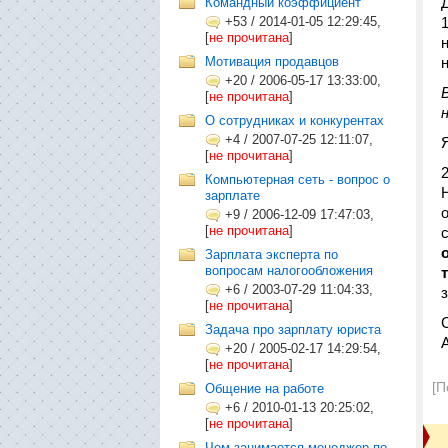
Командный коэффициент
+53
/
2014-01-05 12:29:45,
[
не прочитана
]
Мотивация продавцов
+20
/
2006-05-17 13:33:00,
[
не прочитана
]
О сотрудниках и конкурентах
+4
/
2007-07-25 12:11:07,
[
не прочитана
]
Компьютерная сеть - вопрос о
зарплате
+9
/
2006-12-09 17:47:03,
[
не прочитана
]
Зарплата эксперта по
вопросам налогообложения
+6
/
2003-07-29 11:04:33,
[
не прочитана
]
Задача про зарплату юриста
+20
/
2005-02-17 14:29:54,
[
не прочитана
]
[П
Общение на работе
+6
/
2010-01-13 20:25:02,
[
не прочитана
]
Чем занимается менеджер по