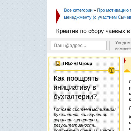
Все категории
»
Про мотивацию п
менеджменту (с участием Сычев
Креатив по сбору чаевых в
Уведом
измене
TRIZ-RI Group
Как поощрять
инициативу в
бухгалтерии?
Готовая система мотивации
бухгалтера: калькулятор
зарплаты, критерии
результативности,
положение о премии и график