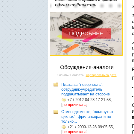
сдачи отчётности
ПОДРОБНЕЕ
Обсуждения-аналоги
Скрыть / Показать
Сортировать по дате
Плата за "неверность":
сотрудник-учредитель
подрабатывает на стороне
+7
/
2012-04-23 17:21:58,
[
не прочитана
]
О менеджменте, "замкнутых
циклах", фрилансерах и не
только...
+21
/
2009-12-28 09:05:55,
[
не прочитана
]