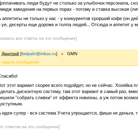
Доплачивать люди будут не столько за улыбочки персонала, ско
имидж заведения на первых порах - потому и ставка высокая (л
А аппетиты не только у нас - у конкурентов хрорший кофе (он д
5 уе, десерты еще дороже и толпа людей... Отсюда и аппетит у 
оказать все ответы на это сообщение]
Дмитрий
[
belpatri@inbox.ru
]
»
GMN
Спасибо!
Вот этот вариант скорее всего подойдет, но не сейчас. Хозяйка 
сделать дисконтную систему, там этот вариант в самый раз, вме
решили "собрать сливки" от эффекта новизны, а уж потом возмо
доступным.
А идея супер - вся система Учета упрощается, фиши не деньги, т
ет ответов на это сообщение]