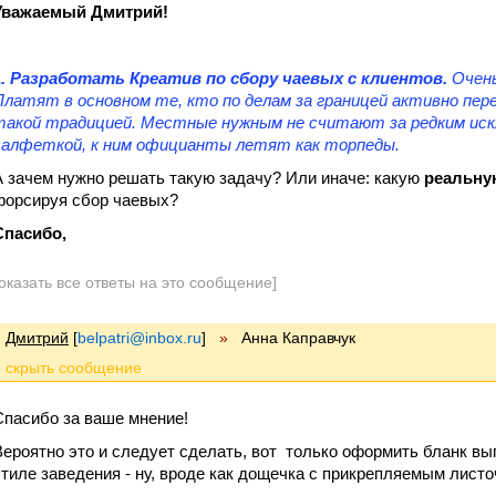
Уважаемый Дмитрий!
1. Разработать Креатив по сбору чаевых с клиентов.
Очень
Платят в основном те, кто по делам за границей активно пе
такой традицией. Местные нужным не считают за редким искл
салфеткой, к ним официанты летят как торпеды.
А зачем нужно решать такую задачу? Или иначе: какую
реальну
форсируя сбор чаевых?
Спасибо,
оказать все ответы на это сообщение]
Дмитрий
[
belpatri@inbox.ru
]
»
Анна Каправчук
Спасибо за ваше мнение!
Вероятно это и следует сделать, вот только оформить бланк вы
стиле заведения - ну, вроде как дощечка с прикрепляемым листо