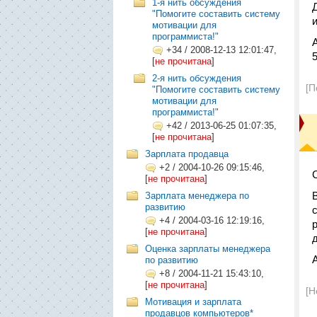
1-я нить обсуждения
"Помогите составить систему
мотивации для
программиста!"
+34
/
2008-12-13 12:01:47,
[
не прочитана
]
2-я нить обсуждения
[П
"Помогите составить систему
мотивации для
программиста!"
+42
/
2013-06-25 01:07:35,
[
не прочитана
]
Зарплата продавца
+2
/
2004-10-26 09:15:46,
[
не прочитана
]
Зарплата менеджера по
развитию
+4
/
2004-03-16 12:19:16,
[
не прочитана
]
Оценка зарплаты менеджера
по развитию
+8
/
2004-11-21 15:43:10,
[
не прочитана
]
[Н
Мотивация и зарплата
продавцов компьютеров*