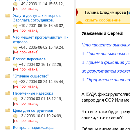
+49
/
2003-11-14 15:53:12,
[
не прочитана
]
Галина Владимирова
[
Услуги доступа к интернет.
Зарплата сотрудников.
+19
/
2001-06-15 16:56:02,
[
не прочитана
]
Уважаемый Сергей!
Что мешает программистам IT-
отделов…
Что касается выполн
+64
/
2005-06-02 15:49:24,
[
не прочитана
]
 Прием письменных з
Вопрос персонала
 Прием и фиксация у
+4
/
2004-02-16 17:22:26,
[
не прочитана
]
их результатом являе
"Этичное общество"
 Оформление запроса 
+33
/
2004-08-24 14:45:44,
[
не прочитана
]
Переменные издержки
А КУДА фиксируются/вб
+3
/
2004-03-01 18:12:19,
запрос для СС? Или ме
[
не прочитана
]
Цена для сотрудников
Что все-таки будет рез
+3
/
2006-10-01 19:24:09,
заявки, что-то иное?
[
не прочитана
]
Контроль парикмахера
Обращу внимание на с