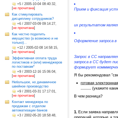
+5
/
2005-10-04 08:40:32,
[
не прочитана
]
Прием и фиксация устн
Как стимулировать
дисциплину сотрудников?
+6
/
2007-03-09 09:14:27,
их результатом являе
[
не прочитана
]
Как честно поделить
имущество (а возможно и не
Оформление запроса в 
только)...
+12
/
2005-02-08 14:58:15,
[
не прочитана
]
Запрос в СС направляе
Эффективная оплата труда
запроса в СС будет пи
логистиков и (или) менеджеров
по поставкам*
формирует комммерчес
+9
/
2003-12-16 15:06:04,
Я бы рекомендовал "св
[
не прочитана
]
Небольшое, но динамичное
готовая электронная
швейное производство
.......... (укажите к
+9
/
2001-03-31 17:17:01,
[
не прочитана
]
В чем разница?
Контакт менеджера по
продажам с отделом
автоматизации банков
1.
Если заявка направля
+3
/
2002-05-20 18:58:48,
операций, которые, к т