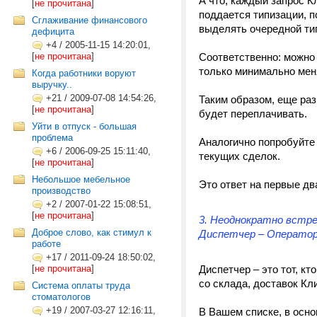
А что, каждый запрос 
[
не прочитана
]
поддается типизации, п
Сглаживание финансового
выделять очередной тип
дефицита
+4
/
2005-11-15 14:20:01,
[
не прочитана
]
Соответственно: можно 
только минимально меня
Когда работники воруют
выручку..
+21
/
2009-07-08 14:54:26,
Таким образом, еще раз
[
не прочитана
]
будет переплачивать.
Уйти в отпуск - большая
проблема
Аналогично попробуйте
+6
/
2006-09-25 15:11:40,
текущих сделок.
[
не прочитана
]
Небольшое мебельное
Это ответ на первые дв
производство
+2
/
2007-01-22 15:08:51,
[
не прочитана
]
3. Неоднократно встр
Доброе слово, как стимул к
Диспетчер – Оператор»
работе
+17
/
2011-09-24 18:50:02,
[
не прочитана
]
Диспетчер – это тот, к
со склада, доставок Кли
Система оплаты труда
стоматологов
+19
/
2007-03-27 12:16:11,
В Вашем списке, в осно