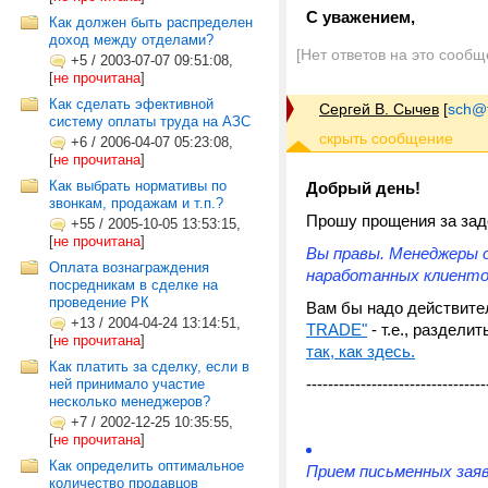
С уважением,
Как должен быть распределен
доход между отделами?
[Нет ответов на это сообщ
+5
/
2003-07-07 09:51:08,
[
не прочитана
]
Как сделать эфективной
Сергей В. Сычев
[
sch@tr
систему оплаты труда на АЗС
+6
/
2006-04-07 05:23:08,
[
не прочитана
]
Как выбрать нормативы по
Добрый день!
звонкам, продажам и т.п.?
Прошу прощения за заде
+55
/
2005-10-05 13:53:15,
[
не прочитана
]
Вы правы. Менеджеры 
Оплата вознаграждения
наработанных клиентов
посредникам в сделке на
проведение РК
Вам бы надо действител
+13
/
2004-04-24 13:14:51,
TRADE"
- т.е., раздели
[
не прочитана
]
так, как здесь.
Как платить за сделку, если в
---------------------------------
ней принимало участие
несколько менеджеров?
+7
/
2002-12-25 10:35:55,
[
не прочитана
]
Как определить оптимальное
Прием письменных зая
количество продавцов