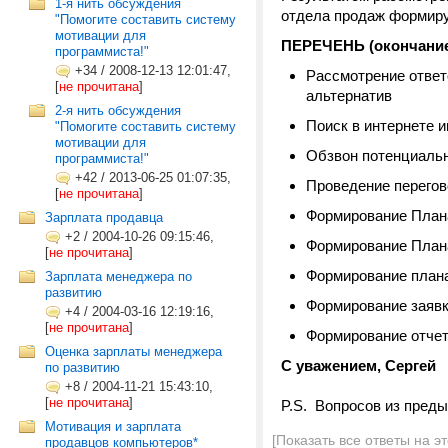
1-я нить обсуждения
отдела продаж формиру
"Помогите составить систему
мотивации для
ПЕРЕЧЕНЬ (окончани
программиста!"
+34
/
2008-12-13 12:01:47,
Рассмотрение ответ
[
не прочитана
]
альтернатив
2-я нить обсуждения
Поиск в интернете 
"Помогите составить систему
мотивации для
Обзвон потенциаль
программиста!"
+42
/
2013-06-25 01:07:35,
Проведение перегов
[
не прочитана
]
Формирование Плана
Зарплата продавца
+2
/
2004-10-26 09:15:46,
Формирование Плана
[
не прочитана
]
Формирование плана
Зарплата менеджера по
развитию
Формирование заявк
+4
/
2004-03-16 12:19:16,
[
не прочитана
]
Формирование отчет
Оценка зарплаты менеджера
С уважением, Сергей
по развитию
+8
/
2004-11-21 15:43:10,
[
не прочитана
]
P.S. Вопросов из пред
Мотивация и зарплата
[Показать все ответы на э
продавцов компьютеров*