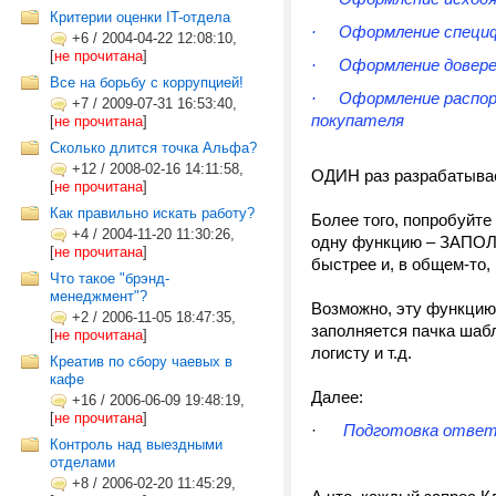
Критерии оценки IT-отдела
· Оформление специфи
+6
/
2004-04-22 12:08:10,
[
не прочитана
]
· Оформление доверен
Все на борьбу с коррупцией!
· Оформление распоря
+7
/
2009-07-31 16:53:40,
покупателя
[
не прочитана
]
Cколько длится точка Альфа?
+12
/
2008-02-16 14:11:58,
ОДИН раз разрабатывает
[
не прочитана
]
Как правильно искать работу?
Более того, попробуйте
+4
/
2004-11-20 11:30:26,
одну функцию – ЗАПО
[
не прочитана
]
быстрее и, в общем-то, 
Что такое "брэнд-
менеджмент"?
Возможно, эту функцию
+2
/
2006-11-05 18:47:35,
заполняется пачка шабл
[
не прочитана
]
логисту и т.д.
Креатив по сбору чаевых в
кафе
Далее:
+16
/
2006-06-09 19:48:19,
[
не прочитана
]
·
Подготовка ответо
Контроль над выездными
отделами
+8
/
2006-02-20 11:45:29,