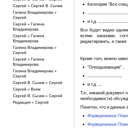
Категория "Все спец
Сергей » Cергей В. Сычев
Галина Владимирова »
...................................
Сергей
и т.д. ..........................
Сергей » Галина
Владимирова
Все будет видно одним 
всеми заказами, сог
Сергей » Галина
Владимирова
редактировать, а также 
Галина Владимирова »
Сергей
Кроме того, можно завес
Сергей » Галина
Владимирова
"Опаздывающие" ,
Галина Владимирова »
.............................,
Сергей
Сергей В. Сычев » Сергей
и т.д. ...
Сергей » Всем
Т.е., никакой документ 
Сергей В. Сычев » Сергей
необходимости) обсужд
Редакция » Сергей
Понятно, что и данные 
Формирование План
Формирование План