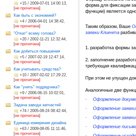
+15
/
2009-07-01 14:00:13,
форма для фиксации зая
[
не прочитана
]
функции) является одн
Как быть с экономией?
+4
/
2006-04-01 14:38:42,
[
не прочитана
]
Таким образом, Ваше
О
заявки Клиента
разбив
"Откат" всему голова?
+20
/
2002-11-21 12:32:44,
[
не прочитана
]
1. разработка формы з
Как добиться повышения
+5
/
2007-02-19 12:47:14,
2. заполнение разработ
[
не прочитана
]
требующая квалификац
Как учитывать средства?
+10
/
2007-02-02 17:29:22,
При этом не упущен до
[
не прочитана
]
Как "унять" подрядчика?
Аналогичные две функци
+9
/
2006-06-15 10:02:01,
[
не прочитана
]
·
Оформление докуме
Задача завода запчастей
· Оформление заявки 
+74
/
2005-08-24 08:42:44,
[
не прочитана
]
· Оформление заявки 
Единица измерения дизайна
· Оформление письма 
+63
/
2009-08-05 11:11:46,
[
не прочитана
]
· Оформление исходя