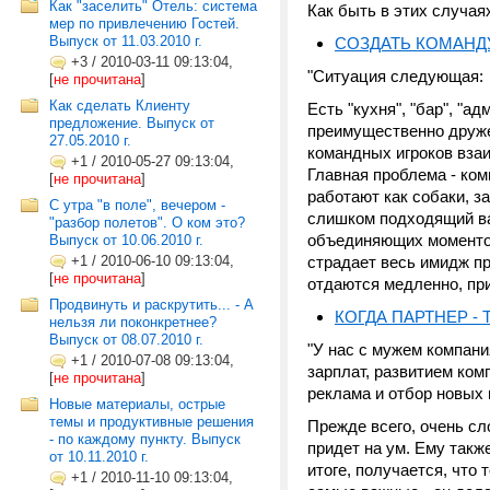
Как "заселить" Отель: система
Как быть в этих случая
мер по привлечению Гостей.
Выпуск от 11.03.2010 г.
СОЗДАТЬ КОМАНД
+3
/
2010-03-11 09:13:04,
"Ситуация следующая:
[
не прочитана
]
Как сделать Клиенту
Есть "кухня", "бар", "
предложение. Выпуск от
преимущественно друже
27.05.2010 г.
командных игроков взаи
+1
/
2010-05-27 09:13:04,
Главная проблема - ко
[
не прочитана
]
работают как собаки, за
С утра "в поле", вечером -
слишком подходящий вар
"разбор полетов". О ком это?
объединяющих моментов
Выпуск от 10.06.2010 г.
+1
/
2010-06-10 09:13:04,
страдает весь имидж пр
[
не прочитана
]
отдаются медленно, при
Продвинуть и раскрутить... - А
КОГДА ПАРТНЕР -
нельзя ли поконкретнее?
Выпуск от 08.07.2010 г.
"У нас с мужем компани
+1
/
2010-07-08 09:13:04,
зарплат, развитием ко
[
не прочитана
]
реклама и отбор новых 
Новые материалы, острые
темы и продуктивные решения
Прежде всего, очень сл
- по каждому пункту. Выпуск
придет на ум. Ему также
от 10.11.2010 г.
итоге, получается, что
+1
/
2010-11-10 09:13:04,