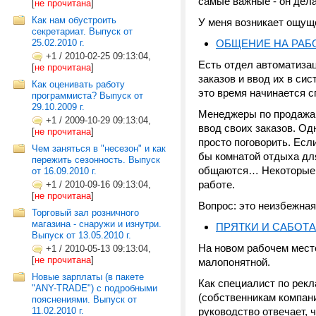
самые важные - он дела
[
не прочитана
]
Как нам обустроить
У меня возникает ощуще
секретариат. Выпуск от
25.02.2010 г.
ОБЩЕНИЕ НА РАБ
+1
/
2010-02-25 09:13:04,
Есть отдел автоматиза
[
не прочитана
]
заказов и ввод их в сис
Как оценивать работу
это время начинается с
программиста? Выпуск от
29.10.2009 г.
Менеджеры по продажам 
+1
/
2009-10-29 09:13:04,
ввод своих заказов. Од
[
не прочитана
]
просто поговорить. Есл
Чем заняться в "несезон" и как
бы комнатой отдыха для
пережить сезонность. Выпуск
общаются… Некоторые д
от 16.09.2010 г.
работе.
+1
/
2010-09-16 09:13:04,
[
не прочитана
]
Вопрос: это неизбежная
Торговый зал розничного
магазина - снаружи и изнутри.
ПРЯТКИ И САБОТ
Выпуск от 13.05.2010 г.
На новом рабочем месте
+1
/
2010-05-13 09:13:04,
[
не прочитана
]
малопонятной.
Новые зарплаты (в пакете
Как специалист по рек
"ANY-TRADE") с подробными
(собственникам компани
пояснениями. Выпуск от
11.02.2010 г.
руководство отвечает, 