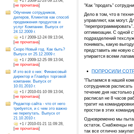
+1
/
2009-11-25 09:13:04,
"Как "продать" сотрудн
[
не прочитана
]
Обучение сотрудников,
Дело в том, что в техн
дилеров, Клиентов как способ
управляют, как могут. 
продвижения продуктов и
"перепрограммировать"
услуг Компании. Выпуск от
24.12.2009 г.
оптимизации. С одной с
+1
/
2009-12-24 09:13:04,
подразделений техслужб
[
не прочитана
]
понимать, какую выгоду 
Скоро Новый год. Как быть?
представить им новую с
Выпуск от 25.12.2009 г.
упирается всеми лапами
+1
/
2009-12-25 09:13:04,
[
не прочитана
]
ПОПРОСИЛИ СОТРУ
И это всё о них: Финансовый
директор и Главбух торговой
"Пытаемся в нашей ком
компании. Выпуск от
сотрудников расписать 
10.01.2010 г.
+1
/
2010-01-10 09:13:04,
течение дня настолько 
[
не прочитана
]
расписал не 8 часов ра
Редактор сайта - что от него
тратит на командировки.
требуется, и с чем это важно
простои в этих команди
не перепутать. Выпуск от
21.10.2010 г.
Одновременно мы пытае
+1
/
2010-01-21 11:09:28,
остаток. Снабженцы не 
[
не прочитана
]
так все отлично закупа