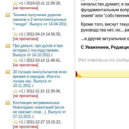
+1
/
2010-02-11 11:09:28,
начальство думает, я з
[
не прочитана
]
фундаментальным вопрос
Техника получения дорогих
знаем" или "собственни
заказов и 2 интеллектуальных
Кроме того, виснут тек
"гвоздя". Выпуск от 14.04.2011
г.
руководства нет, но... р
+1
/
2011-04-14 14:56:55,
...и другие актуальные
[
не прочитана
]
Про деньги, про духов и про
С Уважением, Редакц
истории с последствиями.
Выпуск от 14.10.2011 г.
[Нет ответов на это сообщ
+1
/
2011-10-14 11:48:41,
[
не прочитана
]
20 лучших консультантов всех
времен и народов. Или кто
лучше нас. Выпуск от
10.11.2011 г.
+1
/
2011-11-10 12:35:06,
[
не прочитана
]
Коллекция нетривиальных
Новогодних пожеланий (если
не хватает слов...). Выпуск от
27.12.2011 г.
+1
/
2011-12-27 13:15:22,
[
не прочитана
]