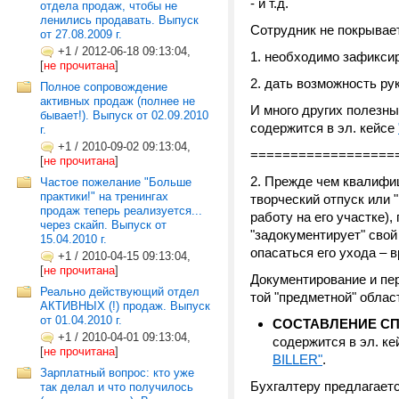
- и т.д.
отдела продаж, чтобы не
ленились продавать. Выпуск
Сотрудник не покрывает
от 27.08.2009 г.
+1
/
2012-06-18 09:13:04,
1. необходимо зафикси
[
не прочитана
]
2. дать возможность ру
Полное сопровождение
активных продаж (полнее не
И много других полезны
бывает!). Выпуск от 02.09.2010
содержится в эл. кейсе
г.
+1
/
2010-09-02 09:13:04,
==================
[
не прочитана
]
2. Прежде чем квалифиц
Частое пожелание "Больше
практики!" на тренингах
творческий отпуск или 
продаж теперь реализуется...
работу на его участке),
через скайп. Выпуск от
"задокументирует" свой
15.04.2010 г.
опасаться его ухода – 
+1
/
2010-04-15 09:13:04,
[
не прочитана
]
Документирование и пе
Реально действующий отдел
той "предметной" облас
АКТИВНЫХ (!) продаж. Выпуск
от 01.04.2010 г.
СОСТАВЛЕНИЕ СП
+1
/
2010-04-01 09:13:04,
содержится в эл. к
[
не прочитана
]
BILLER"
.
Зарплатный вопрос: кто уже
Бухгалтеру предлагает
так делал и что получилось