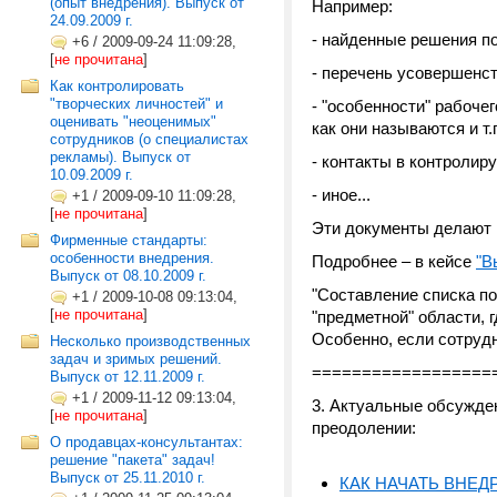
(опыт внедрения). Выпуск от
Например:
24.09.2009 г.
- найденные решения п
+6
/
2009-09-24 11:09:28,
[
не прочитана
]
- перечень усовершенст
Как контролировать
"творческих личностей" и
- "особенности" рабоче
оценивать "неоценимых"
как они называются и т.п
сотрудников (о специалистах
рекламы). Выпуск от
- контакты в контролир
10.09.2009 г.
- иное...
+1
/
2009-09-10 11:09:28,
[
не прочитана
]
Эти документы делают 
Фирменные стандарты:
особенности внедрения.
Подробнее – в кейсе
"В
Выпуск от 08.10.2009 г.
"Составление списка п
+1
/
2009-10-08 09:13:04,
[
не прочитана
]
"предметной" области, 
Особенно, если сотрудн
Несколько производственных
задач и зримых решений.
==================
Выпуск от 12.11.2009 г.
+1
/
2009-11-12 09:13:04,
3. Актуальные обсужде
[
не прочитана
]
преодолении:
О продавцах-консультантах:
решение "пакета" задач!
Выпуск от 25.11.2010 г.
КАК НАЧАТЬ ВНЕ