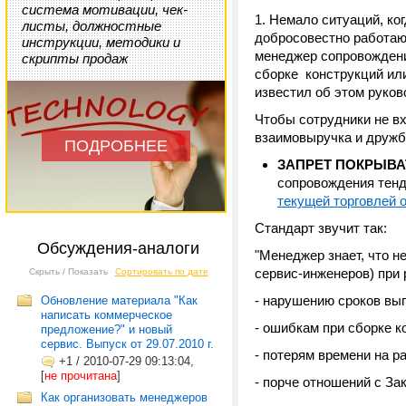
система мотивации, чек-
1. Немало ситуаций, ко
листы, должностные
добросовестно работающ
инструкции, методики и
менеджер сопровождени
скрипты продаж
сборке конструкций ил
известил об этом руково
Чтобы сотрудники не вх
взаимовыручка и дружба
ПОДРОБНЕЕ
ЗАПРЕТ ПОКРЫВА
сопровождения тенд
текущей торговлей о
Стандарт звучит так:
Обсуждения-аналоги
"Менеджер знает, что н
сервис-инженеров) при 
Скрыть / Показать
Сортировать по дате
- нарушению сроков вы
Обновление материала "Как
написать коммерческое
- ошибкам при сборке к
предложение?" и новый
сервис. Выпуск от 29.07.2010 г.
- потерям времени на р
+1
/
2010-07-29 09:13:04,
[
не прочитана
]
- порче отношений с За
Как организовать менеджеров