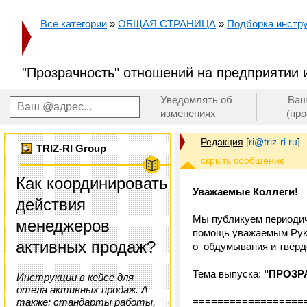
Все категории
»
ОБЩАЯ СТРАНИЦА
»
Подборка инстру
"Прозрачность" отношений на предприятии и 
Уведомлять об
Ваш
изменениях
(пр
Редакция
[
ri@triz-ri.ru
]
TRIZ-RI Group
Как координировать
Уважаемые Коллеги!
действия
Мы публикуем периодич
менеджеров
помощь уважаемым Руков
активных продаж?
о обдумывания и твёрд
Тема выпуска:
"ПРОЗР
Инструкции в кейсе для
отела активных продаж. А
==================
также: стандарты работы,