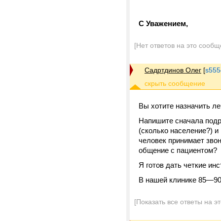
С Уважением,
[Нет ответов на это сообщ
Садртдинов Олег
[
s555
Вы хотите назначить ле
Напишите сначала подро
(сколько население?) и
человек принимает звон
общение с пациентом?
Я готов дать четкие инс
В нашей клинике 85—90
[Показать все ответы на э