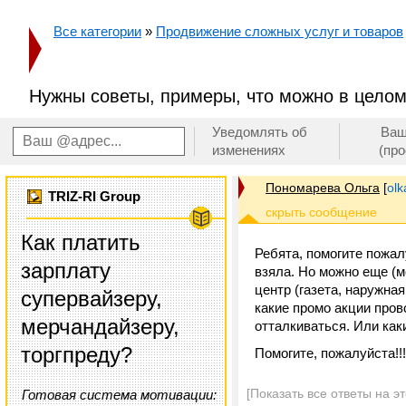
Все категории
»
Продвижение сложных услуг и товаров
Нужны советы, примеры, что можно в целом
Уведомлять об
Ваш
изменениях
(пр
Пономарева Ольга
[
ol
TRIZ-RI Group
Как платить
Ребята, помогите пожал
зарплату
взяла. Но можно еще (м
центр (газета, наружная
супервайзеру,
какие промо акции пров
мерчандайзеру,
отталкиваться. Или как
торгпреду?
Помогите, пожалуйста!!!
[Показать все ответы на э
Готовая система мотивации: