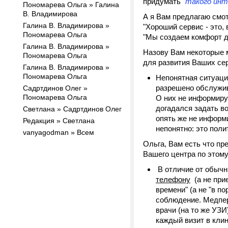
придумать
"такого инт
Пономарева Ольга » Галина
В. Владимирова
А я Вам предлагаю смот
Галина В. Владимирова »
"Хороший сервис - это,
Пономарева Ольга
"Мы создаем комфорт да
Галина В. Владимирова »
Назову Вам некоторые 
Пономарева Ольга
для развития Ваших се
Галина В. Владимирова »
Пономарева Ольга
Непонятная ситуация
разрешено обслужив
Садртдинов Олег »
Пономарева Ольга
О них не информиру
догадался задать во
Светлана » Садртдинов Олег
опять же не информи
Редакция » Светлана
непонятно: это поли
vanyagodman » Всем
Ольга, Вам есть что п
Вашего центра по этому
В отличие от обычн
телефону
(а не прие
времени" (а не "в п
соблюдение. Медпер
врачи (на то же УЗИ
каждый визит в клин