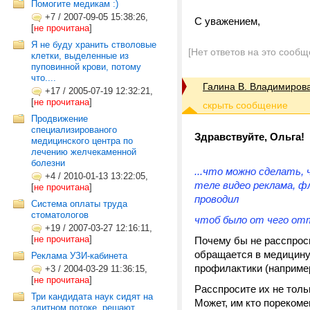
Помогите медикам :)
+7
/
2007-09-05 15:38:26,
С уважением,
[
не прочитана
]
Я не буду хранить стволовые
[Нет ответов на это сообщ
клетки, выделенные из
пуповинной крови, потому
что....
Галина В. Владимиров
+17
/
2005-07-19 12:32:21,
[
не прочитана
]
Продвижение
специализированого
Здравствуйте, Ольга!
медицинского центра по
лечению желчекаменной
болезни
...что можно сделать,
+4
/
2010-01-13 13:22:05,
теле видео реклама, ф
[
не прочитана
]
проводил
Система оплаты труда
стоматологов
чтоб было от чего от
+19
/
2007-03-27 12:16:11,
[
не прочитана
]
Почему бы не расспро
обращается в медицину.
Реклама УЗИ-кабинета
профилактики (например
+3
/
2004-03-29 11:36:15,
[
не прочитана
]
Расспросите их не толь
Три кандидата наук сидят на
Может, им кто порекоме
элитном потоке, решают