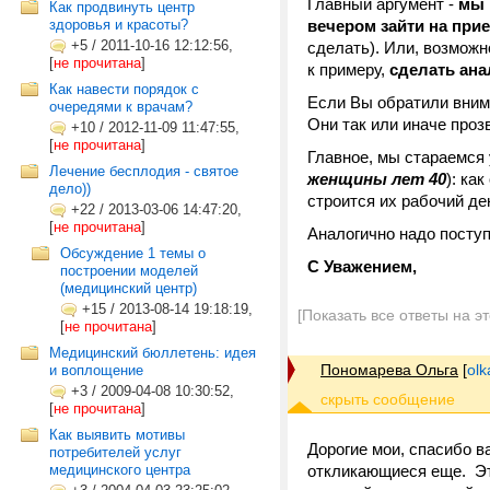
Главный аргумент -
мы 
Как продвинуть центр
здоровья и красоты?
вечером зайти на прие
+5
/
2011-10-16 12:12:56,
сделать). Или, возможн
[
не прочитана
]
к примеру,
сделать ана
Как навести порядок с
Если Вы обратили внима
очередями к врачам?
Они так или иначе прозв
+10
/
2012-11-09 11:47:55,
[
не прочитана
]
Главное, мы стараемся 
Лечение бесплодия - святое
женщины лет 40
): ка
дело))
строится их рабочий ден
+22
/
2013-03-06 14:47:20,
[
не прочитана
]
Аналогично надо посту
Обсуждение 1 темы о
С Уважением,
построении моделей
(медицинский центр)
+15
/
2013-08-14 19:18:19,
[Показать все ответы на э
[
не прочитана
]
Медицинский бюллетень: идея
Пономарева Ольга
[
ol
и воплощение
+3
/
2009-04-08 10:30:52,
[
не прочитана
]
Как выявить мотивы
Дорогие мои, спасибо в
потребителей услуг
медицинского центра
откликающиеся еще. Эт