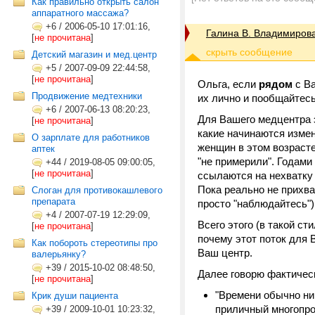
Как правильно открыть салон
аппаратного массажа?
+6
/
2006-05-10 17:01:16,
Галина В. Владимиров
[
не прочитана
]
Детский магазин и мед.центр
+5
/
2007-09-09 22:44:58,
[
не прочитана
]
Ольга, если
рядом
с Ва
Продвижение медтехники
их лично и пообщайтес
+6
/
2007-06-13 08:20:23,
Для Вашего медцентра э
[
не прочитана
]
какие начинаются измен
О зарплате для работников
женщин в этом возрасте
аптек
"не примерили". Годами
+44
/
2019-08-05 09:00:05,
[
не прочитана
]
ссылаются на нехватку в
Пока реально не прихва
Слоган для противокашлевого
препарата
просто "наблюдайтесь")
+4
/
2007-07-19 12:29:09,
Всего этого (в такой с
[
не прочитана
]
почему этот поток для 
Как побороть стереотипы про
Ваш центр.
валерьянку?
+39
/
2015-10-02 08:48:50,
Далее говорю фактиче
[
не прочитана
]
"Времени обычно ни н
Крик души пациента
приличный многопр
+39
/
2009-10-01 10:23:32,