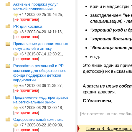
Активные продажи услуг
врачи и медсестры
частной поликлинники
+4
/
2003-09-25 19:46:25,
завотделением
"не
[
не прочитана
]
специализация) -
та
PR для хосписа
"хороший уход и д
+8
/
2002-04-20 14:11:13,
[
не прочитана
]
"хорошая больниц
Привлечение дополнительных
"больница после р
покупателей в аптеку
+6
/
2015-07-14 12:50:21,
и т.д.
[
не прочитана
]
Это лишь один из прим
Разработка рекламной и PR
компании для общественного
диктофон) их высказыв
фонда поддержки детской
кардиологии
+5
/
2012-03-06 11:38:27,
А затем
из их же собс
[
не прочитана
]
кредит доверия.
Продвижение мед. препаратов
С Уважением,
на региональный рынок
+3
/
2005-06-29 13:00:18,
[
не прочитана
]
[Нет ответов на это сообщ
Оздоровительный комплекс
+7
/
2005-08-22 18:09:09,
Галина В. Владимиров
[
не прочитана
]