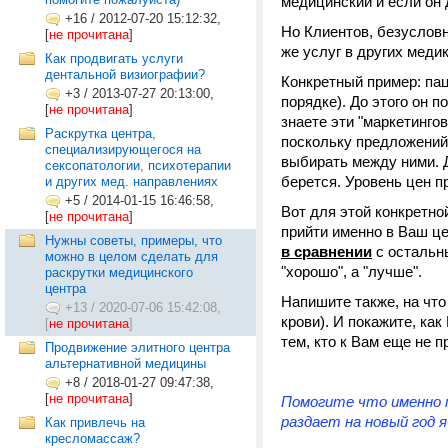
медицинский и если он 
+16
/
2012-07-20 15:12:32,
Но Клиентов, безусловн
[
не прочитана
]
же услуг в других меди
Как продвигать услуги
дентальной визиографии?
Конкретный пример: пац
+3
/
2013-07-27 20:13:00,
порядке). До этого он 
[
не прочитана
]
знаете эти "маркетинго
Раскрутка центра,
поскольку предложений 
специализирующегося на
выбирать между ними. Д
сексопатологии, психотерапии
берется. Уровень цен п
и других мед. направлениях
+5
/
2014-01-15 16:46:58,
Вот для этой конкретно
[
не прочитана
]
прийти именно в Ваш це
Нужны советы, примеры, что
в сравнении
с остальны
можно в целом сделать для
"хорошо", а "лучше".
раскрутки медицинского
центра
Напишите также, на что
+13
/
2020-07-06 15:42:08,
крови). И покажите, ка
[
не прочитана
]
тем, кто к Вам еще не 
Продвижение элитного центра
альтернативной медицины
+8
/
2018-01-27 09:47:38,
[
не прочитана
]
Помогите что именно
раздает на новый год я
Как привлечь на
кресломассаж?