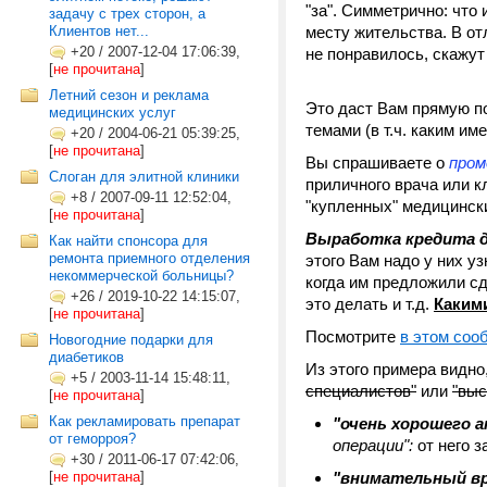
"за". Симметрично: что 
задачу с трех сторон, а
Клиентов нет...
месту жительства. В отл
+20
/
2007-12-04 17:06:39,
не понравилось, скажут 
[
не прочитана
]
Летний сезон и реклама
Это даст Вам прямую п
медицинских услуг
темами (в т.ч. каким и
+20
/
2004-06-21 05:39:25,
[
не прочитана
]
Вы спрашиваете о
пром
Слоган для элитной клиники
приличного врача или к
+8
/
2007-09-11 12:52:04,
"купленных" медицински
[
не прочитана
]
Выработка кредита 
Как найти спонсора для
ремонта приемного отделения
этого Вам надо у них уз
некоммерческой больницы?
когда им предложили сд
+26
/
2019-10-22 14:15:07,
это делать и т.д.
Каким
[
не прочитана
]
Посмотрите
в этом соо
Новогодние подарки для
диабетиков
Из этого примера видно,
+5
/
2003-11-14 15:48:11,
специалистов"
или
"выс
[
не прочитана
]
Как рекламировать препарат
"очень хорошего 
от геморроя?
операции":
от него з
+30
/
2011-06-17 07:42:06,
[
не прочитана
]
"внимательный вр