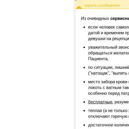
Из очевидных
сервисн
если человек самол
датой и временем п
девушки на рецепц
уважительный звоно
обращаться желатель
Пациента,
по ситуации, лишний
("натощак", "выпить 
место забора крови
локоть с ватным та
особенно перед патр
бесплатные,
разумее
теплая (а не только
отключают горячую 
достаточное количе