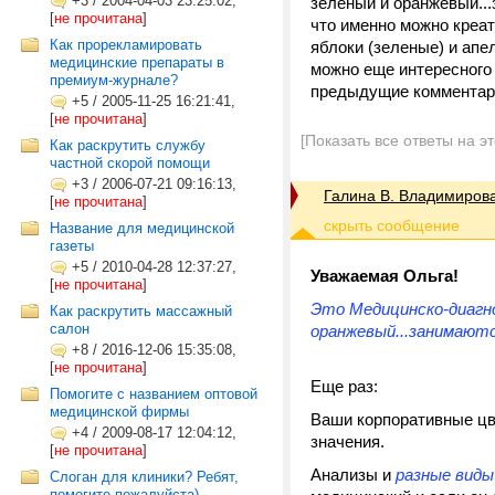
+3
/
2004-04-03 23:25:02,
зеленый и оранжевый...
[
не прочитана
]
что именно можно креат
Как прорекламировать
яблоки (зеленые) и апе
медицинские препараты в
можно еще интересного
премиум-журнале?
предыдущие комментарии!!!
+5
/
2005-11-25 16:21:41,
[
не прочитана
]
[Показать все ответы на э
Как раскрутить службу
частной скорой помощи
+3
/
2006-07-21 09:16:13,
Галина В. Владимиров
[
не прочитана
]
Название для медицинской
газеты
+5
/
2010-04-28 12:37:27,
Уважаемая Ольга!
[
не прочитана
]
Это Медицинско-диагн
Как раскрутить массажный
салон
оранжевый...занимаютс
+8
/
2016-12-06 15:35:08,
[
не прочитана
]
Еще раз:
Помогите с названием оптовой
медицинской фирмы
Ваши корпоративные цв
+4
/
2009-08-17 12:04:12,
значения.
[
не прочитана
]
Анализы и
разные виды
Слоган для клиники? Ребят,
помогите пожалуйста)