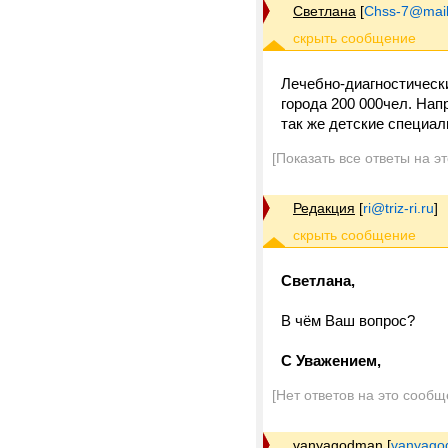
Светлана
[
Chss-7@mail
Лечебно-диагностически
города 200 000чел. Нап
так же детские специа
[Показать все ответы на э
Редакция
[
ri@triz-ri.ru
]
Светлана,
В чём Ваш вопрос?
C Уважением,
[Нет ответов на это сообщ
vanyagodman
[
vanyago