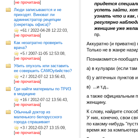
[
не прочитана
]
придется специал
успеть зайти
,
хот
Люди записываются и не
приходят. Виноват ли
узнать что и как
,
администратор рецепции
регулярно наблюд
(секретарь офиса)?
женщине уже жел
+61
/
2022-04-28 12:22:03,
пр.
[
не прочитана
]
Как незатратно проверить
Аккуратно (и приватно) 
врача?
Только не в жанре нази
+5
/
2007-11-05 12:53:08,
[
не прочитана
]
Познакомится-пообщать
Убить опухоль или заставить
а) в кулуарах (если та
ее совершить САМОубийство?
+2
/
2012-07-12 13:56:43,
б) у аптечных пунктов и
[
не прочитана
]
в) ...и т.д.,
Где найти материалы по ТРИЗ
в медицине
а также официальным пу
+16
/
2012-07-12 13:56:43,
женщину.
[
не прочитана
]
К слову, найдите спос
Обычный доктор из
маленького белорусского
У них, конечно, свои с
города спрашивает
по какому-нибудь "пуст
+3
/
2012-03-27 13:15:09,
время же за компьютера
[
не прочитана
]