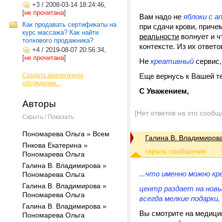
+3
/
2008-03-14 18:24:46,
[
не прочитана
]
Вам надо не
яблоки
с
ап
Как продавать сертификаты на
при сдачи крови, причем
курс массажа? Как найти
реальности
волнует и чт
толкового продажника?
контексте. Из их ответо
+4
/
2019-08-07 20:56:34,
[
не прочитана
]
Не
креативный
сервис,
Создать аналогичное
Еще вернусь к Вашей т
обсуждение...
С Уважением,
Авторы
[Нет ответов на это сообщ
Скрыть / Показать
Пономарева Ольга » Всем
Галина В. Владимиров
Пнкова Екатерина »
Пономарева Ольга
Галина В. Владимирова »
...что именно можно к
Пономарева Ольга
Галина В. Владимирова »
центр раздает на новый
Пономарева Ольга
всегда мелкие подарки
Галина В. Владимирова »
Вы смотрите на медицин
Пономарева Ольга