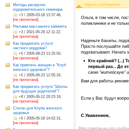
Методы раскрутки
оздоровительного семинара
+3
/
2005-03-18 13:37:46,
Ольга, в том числе, по
[
не прочитана
]
поликлинике и не только
Реклама массажного кабинета
+3
/
2021-05-29 12:11:22,
[
не прочитана
]
Наденьте бахилы, подой
Как продвигать услуги
Просто послушайте либо
частного роддома?
подхватывают. Начать 
+5
/
2005-08-23 13:25:50,
[
не прочитана
]
Кто крайний? (...)
Как привлечь женщин в "Клуб
первый раз... До э
женского здоровья"?
свою "житейскую" и
+5
/
2005-08-23 12:05:24,
[
не прочитана
]
Вам для работы реком
Как продвигать услуги "Школы
для будущих родителей"?
+8
/
2005-05-12 20:23:19,
Если у Вас будут вопро
[
не прочитана
]
Слоган для Клуба женского
здоровья
С Уважением,
+5
/
2005-05-18 14:02:31,
[
не прочитана
]
[Нет ответов на это сообщ