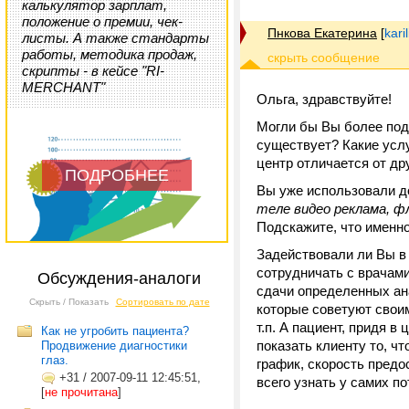
калькулятор зарплат,
положение о премии, чек-
Пнкова Екатерина
[
kari
листы. А также стандарты
работы, методика продаж,
скрипты - в кейсе "RI-
MERCHANT"
Ольга, здравствуйте!
Могли бы Вы более подр
существует? Какие услу
центр отличается от др
ПОДРОБНЕЕ
Вы уже использовали д
теле видео реклама, ф
Подскажите, что именн
Задействовали ли Вы в
сотрудничать с врачами
Обсуждения-аналоги
сдачи определенных ана
Скрыть / Показать
Сортировать по дате
которые советуют свои
т.п. А пациент, придя в
Как не угробить пациента?
показать клиенту то, ч
Продвижение диагностики
глаз.
график, скорость пред
+31
/
2007-09-11 12:45:51,
всего узнать у самих 
[
не прочитана
]