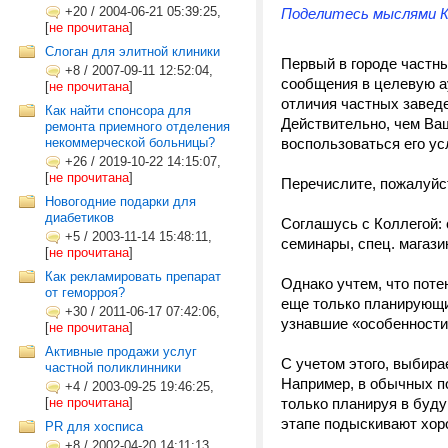
+20
/
2004-06-21 05:39:25,
Поделитесь мыслями КА
[
не прочитана
]
Слоган для элитной клиники
Первый в городе частн
+8
/
2007-09-11 12:52:04,
сообщения в целевую а
[
не прочитана
]
отличия частных заведе
Как найти спонсора для
Действительно, чем В
ремонта приемного отделения
некоммерческой больницы?
воспользоваться его ус
+26
/
2019-10-22 14:15:07,
[
не прочитана
]
Перечислите, пожалуй
Новогодние подарки для
диабетиков
Соглашусь с Коллегой: 
+5
/
2003-11-14 15:48:11,
семинары, спец. магазины
[
не прочитана
]
Как рекламировать препарат
Однако учтем, что пот
от геморроя?
еще только планирующие
+30
/
2011-06-17 07:42:06,
узнавшие «особенности
[
не прочитана
]
Активные продажи услуг
С учетом этого, выбира
частной поликлинники
Например, в обычных по
+4
/
2003-09-25 19:46:25,
[
не прочитана
]
только планируя в буд
этапе подыскивают хор
PR для хосписа
+8
/
2002-04-20 14:11:13,