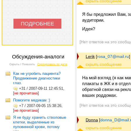
Я бы предложил Вам, з
аудитории.
ПОДРОБНЕЕ
Идея?
[Нет ответов на это сообщ
Обсуждения-аналоги
Lerik
[
rosa_07@mail.ru
]
Скрыть / Показать
Сортировать по дате
Как не угробить пациента?
На мой взгляд (я как м
Продвижение диагностики
глаз.
плакаты в ЖК и в отдел
+31
/
2007-09-11 12:45:51,
обратной связи на рек
[
не прочитана
]
ваших роддомах.
Помогите медикам :)
[Нет ответов на это сообщ
+7
/
2007-09-05 15:38:26,
[
не прочитана
]
Я не буду хранить стволовые
Donna
[
donna_D@mail.
клетки, выделенные из
пуповинной крови, потому