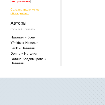
[
не прочитана
]
Создать аналогичное
обсуждение...
Авторы
Скрыть / Показать
Наталия » Всем
Yfnfkbz » Наталия
Lerik » Наталия
Donna » Наталия
Галина Владимирова »
Наталия