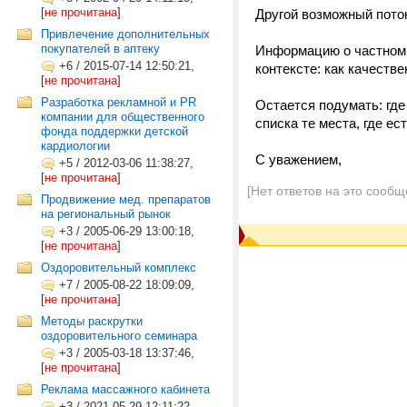
[
не прочитана
]
Другой возможный поток
Привлечение дополнительных
покупателей в аптеку
Информацию о частном 
+6
/
2015-07-14 12:50:21,
контексте: как качеств
[
не прочитана
]
Разработка рекламной и PR
Остается подумать: гд
компании для общественного
списка те места, где е
фонда поддержки детской
кардиологии
С уважением,
+5
/
2012-03-06 11:38:27,
[
не прочитана
]
[Нет ответов на это сообщ
Продвижение мед. препаратов
на региональный рынок
+3
/
2005-06-29 13:00:18,
[
не прочитана
]
Оздоровительный комплекс
+7
/
2005-08-22 18:09:09,
[
не прочитана
]
Методы раскрутки
оздоровительного семинара
+3
/
2005-03-18 13:37:46,
[
не прочитана
]
Реклама массажного кабинета
+3
/
2021-05-29 12:11:22,