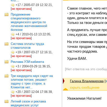
что....
+17
/
2005-07-19 12:32:21,
Самое главное, чего не
[
не прочитана
]
- это контракт на наб
Продвижение
один, деньги платятся 
специализированого
медицинского центра по
Только за твои деньги 
лечению желчекаменной
А продвигать лучше пр
болезни
+4
/
2010-01-13 13:22:05,
спец.курсах, или сами
[
не прочитана
]
На эти семинары мам пр
Система оплаты труда
точках продаж товаров
стоматологов
частного роддома.
+19
/
2007-03-27 12:16:11,
[
не прочитана
]
Удачи ВАМ.
Реклама УЗИ-кабинета
+3
/
2004-03-29 11:36:15,
[Нет ответов на это сообщ
[
не прочитана
]
Три кандидата наук сидят на
элитном потоке, решают
Галина Владимирова
[
задачу с трех сторон, а
Клиентов нет...
+20
/
2007-12-04 17:06:39,
[
не прочитана
]
Уважаемая Наталия!
Летний сезон и реклама
медицинских услуг