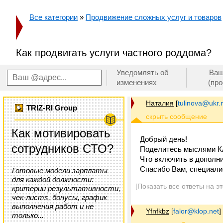
Все категории
»
Продвижение сложных услуг и товаров
Как продвигать услуги частного роддома?
Уведомлять об
Ваш
изменениях
(пр
Наталия
[
tulinova@ukr.
TRIZ-RI Group
Как мотивировать
Добрый день!
сотрудников СТО?
Поделитесь мыслями КА
Что включить в дополни
Спасибо Вам, специали
Готовые модели зарплаты
для каждой должности:
[Показать все ответы на э
критерии результативности,
чек-листs, бонусы, график
выполнения работ и не
Yfnfkbz
[
falor@klop.net
]
только...