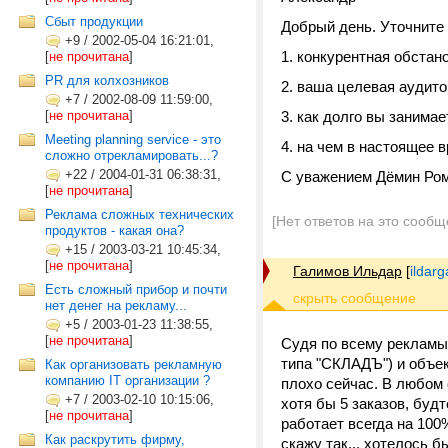
Сбыт продукции
Добрый день. Уточните
+9
/
2002-05-04 16:21:01,
1. конкурентная обстан
[
не прочитана
]
PR для колхозников
2. ваша целевая аудит
+7
/
2002-08-09 11:59:00,
[
не прочитана
]
3. как долго вы занима
Meeting planning service - это
4. на чем в настоящее 
сложно отрекламировать...?
+22
/
2004-01-31 06:38:31,
С уважением Дёмин Ро
[
не прочитана
]
Реклама сложных технических
[Нет ответов на это сообщ
продуктов - какая она?
+15
/
2003-03-21 10:45:34,
[
не прочитана
]
Галимов Ильдар
[
ildar
Есть сложный прибор и почти
нет денег на рекламу...
+5
/
2003-01-23 11:38:55,
[
не прочитана
]
Судя по всему рекламы 
типа "СКЛАДЪ") и объек
Как организовать рекламную
компанию IT организации ?
плохо сейчас. В любом 
+7
/
2003-02-10 10:15:06,
хотя бы 5 заказов, буд
[
не прочитана
]
работает всегда на 100
Как раскрутить фирму,
скажу так... хотелось 