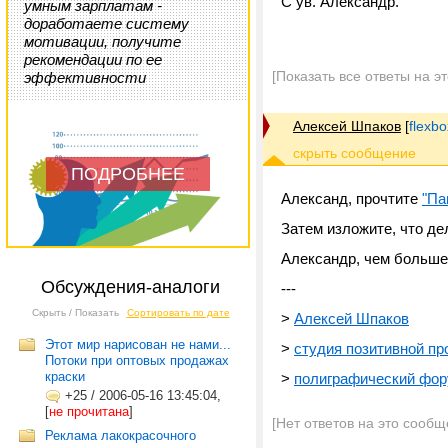
С ув. Александр.
умным зарплатам -
доработаете систему
мотивации, получите
рекомендации по ее
[Показать все ответы на э
эффективности
Алексей Шпаков
[
flexb
ПОДРОБНЕЕ
Александ, прочтите
"Па
Затем изложите, что дел
Александр, чем больше
Обсуждения-аналоги
---
Скрыть / Показать
Сортировать по дате
>
Алексей Шпаков
Этот мир нарисован не нами...
>
студия позитивной пр
Потоки при оптовых продажах
краски
>
полиграфический фо
+25
/
2006-05-16 13:45:04,
[
не прочитана
]
[Нет ответов на это сообщ
Реклама лакокрасочного