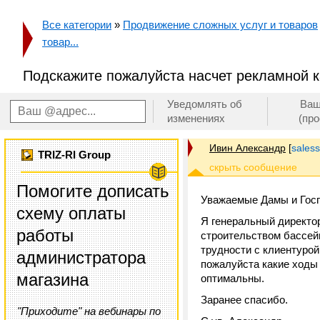
Все категории
»
Продвижение сложных услуг и товаров
товар...
Подскажите пожалуйста насчет рекламной 
Уведомлять об
Ваш
изменениях
(пр
Ивин Александр
[
sales
TRIZ-RI Group
Помогите дописать
Уважаемые Дамы и Гос
схему оплаты
Я генеральный директо
работы
строительством бассей
трудности с клиентурой
администратора
пожалуйста какие ходы 
магазина
оптимальны.
Заранее спасибо.
"Приходите" на вебинары по