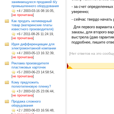
занимающуюся продажей б/у
промышленного оборудования
- за счет определенных
+4
/
2003-03-16 08:16:05,
уверенно;
[
не прочитана
]
- сейчас твердо начать
Как продать неликвидный
товар (материнские платы
Для первого варианта н
известного производителя)
заказы, для второго ва
+6
/
2011-08-26 11:24:19,
выстрела (даю гарантию,
[
не прочитана
]
подробнее, пишите отвеч
Идея дифференциации для
электромонтажной компании
+4
/
2003-05-13 16:32:39,
[Нет ответов на это сообщ
[
не прочитана
]
Реклама производителя
пластиковых карточек
+5
/
2003-06-23 14:58:54,
[
не прочитана
]
Кому предложить
полиэтиленовую пленку?
+3
/
2003-02-25 23:06:44,
[
не прочитана
]
Продажа сложного
оборудования
+2
/
2003-06-03 16:56:48,