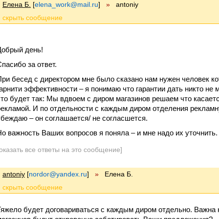
Елена Б.
[
elena_work@mail.ru
]
»
antoniy
Добрый день!
Спасибо за ответ.
При бесед с директором мне было сказано нам нужен человек ко
гарнити эффективности – я понимаю что гарантии дать никто не м
что будет так: Мы вдвоем с диром магазинов решаем что касае
рекламой. И по отдельности с каждым диром отделения рекламн
убеждаю – он соглашается/ не согласшется.
Но важность Ваших вопросов я поняла – и мне надо их уточнить.
оказать все ответы на это сообщение]
antoniy
[
nordor@yandex.ru
]
»
Елена Б.
Тяжело будет договариваться с каждым диром отдельно. Важна 