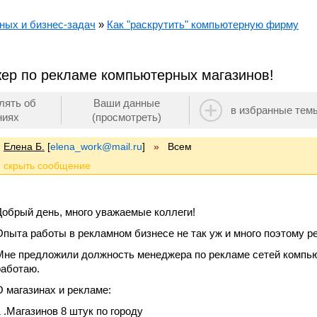
ных и бизнес-задач
»
Как "раскрутить" компьютерную фирму
ер по рекламе компьютерных магазинов!
лять об
Ваши данные
в избранные тем
ниях
(просмотреть)
Елена Б.
[
elena_work@mail.ru
]
»
Всем
Добрый день, много уважаемые коллеги!
Опыта работы в рекламном бизнесе не так уж и много поэтому р
Мне предложили должность менеджера по рекламе сетей компью
работаю.
О магазинах и рекламе:
1 .Магазинов 8 штук по городу