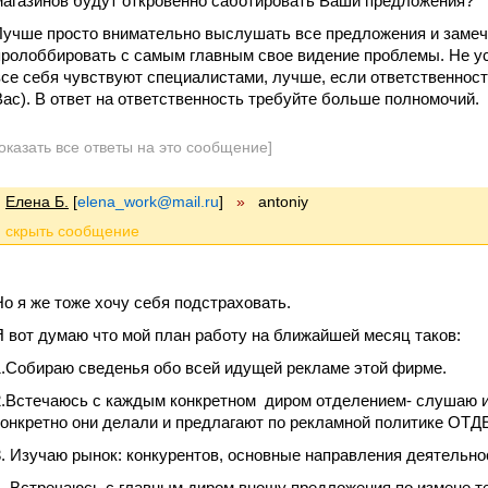
магазинов будут откровенно саботировать Ваши предложения?
Лучше просто внимательно выслушать все предложения и замеча
пролоббировать с самым главным свое видение проблемы. Не ус
все себя чувствуют специалистами, лучше, если ответственность
Вас). В ответ на ответственность требуйте больше полномочий.
оказать все ответы на это сообщение]
Елена Б.
[
elena_work@mail.ru
]
»
antoniy
Но я же тоже хочу себя подстраховать.
Я вот думаю что мой план работу на ближайшей месяц таков:
1.Собираю сведенья обо всей идущей рекламе этой фирме.
2.Встечаюсь с каждым конкретном диром отделением- слушаю и
конкретно они делали и предлагают по рекламной политике О
3. Изучаю рынок: конкурентов, основные направления деятельно
4. Встречаюсь с главным диром вношу предложения по измене т