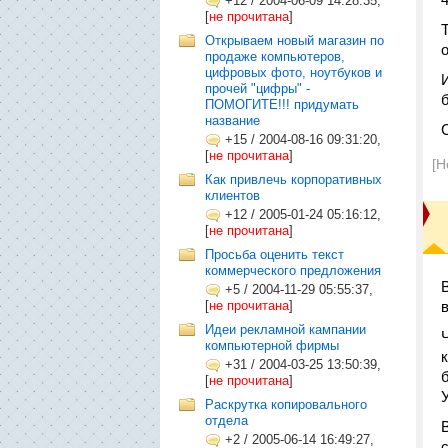
+12
/
2004-06-09 14:28:35,
[
не прочитана
]
Открываем новый магазин по
продаже компьютеров,
цифровых фото, ноутбуков и
прочей "цифры" -
ПОМОГИТЕ!!! придумать
название
+15
/
2004-08-16 09:31:20,
[
не прочитана
]
[Н
Как привлечь корпоративных
клиентов
+12
/
2005-01-24 05:16:12,
[
не прочитана
]
Просьба оценить текст
коммерческого предложения
+5
/
2004-11-29 05:55:37,
[
не прочитана
]
Идеи рекламной кампании
компьютерной фирмы
+31
/
2004-03-25 13:50:39,
[
не прочитана
]
Раскрутка копировального
отдела
+2
/
2005-06-14 16:49:27,