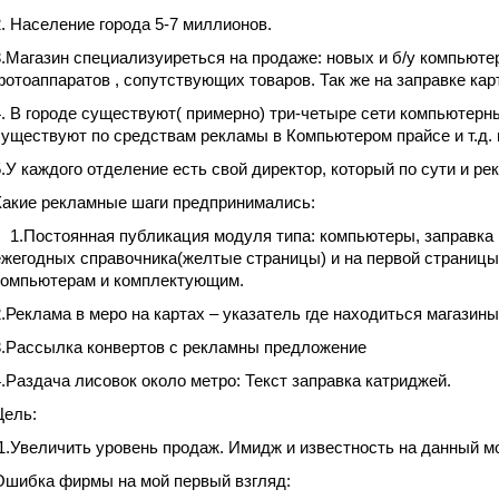
2. Население города 5-7 миллионов.
3.Магазин специализуиреться на продаже: новых и б/у компьют
фотоаппаратов , сопутствующих товаров. Так же на заправке кар
4. В городе существуют( примерно) три-четыре сети компьютерн
существуют по средствам рекламы в Компьютером прайсе и т.д. 
5.У каждого отделение есть свой директор, который по сути и ре
Какие рекламные шаги предпринимались:
1.Постоянная публикация модуля типа: компьютеры, заправка 
ежегодных справочника(желтые страницы) и на первой страницы
компьютерам и комплектующим.
2.Реклама в меро на картах – указатель где находиться магазины
3.Рассылка конвертов с рекламны предложение
4.Раздача лисовок около метро: Текст заправка катриджей.
Цель:
1.Увеличить уровень продаж. Имидж и известность на данный мо
Ошибка фирмы на мой первый взгляд: