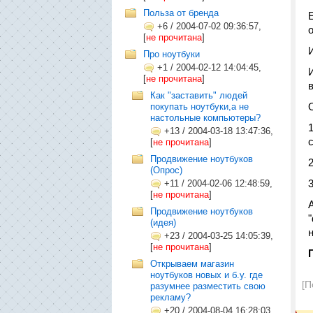
Польза от бренда
+6
/
2004-07-02 09:36:57,
[
не прочитана
]
Про ноутбуки
+1
/
2004-02-12 14:04:45,
[
не прочитана
]
Как "заставить" людей
покупать ноутбуки,а не
настольные компьютеры?
+13
/
2004-03-18 13:47:36,
[
не прочитана
]
Продвижение ноутбуков
(Опрос)
+11
/
2004-02-06 12:48:59,
[
не прочитана
]
Продвижение ноутбуков
(идея)
н
+23
/
2004-03-25 14:05:39,
[
не прочитана
]
Открываем магазин
ноутбуков новых и б.у. где
[П
разумнее разместить свою
рекламу?
+20
/
2004-08-04 16:28:03,