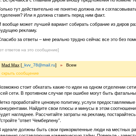
Только тут действительно не понятно должна ли я согласовыват
отделения? Или я должна ставить перед ним факт.
И вообще может лучшей вариант собирать собрание из диров ра
будущею рекламу.
Спасибо за ответы – мне реально трудно сейчас все это без пом
ет ответов на это сообщение]
Mad Max
[
_kvv_78@mail.ru
]
»
Всем
Возможно стоит обкатать какие-то идеи на одном отделении сети
всей сети. В противном случае при ошибке могут быть фатальны
Четко проработайте ценовую политику, услуги предоставляемые 
конкурентами. Найдите свои плюсы и минусы в этом соотношении
будет нагляднее. Рассчитайте затраты на рекламу, постарайтес
Устройте "ответ Чемберлену".
В идеале должны быть свои прикормленные люди на местных ра
сведения составляющие коммерческую тайну. Поверьте - завест