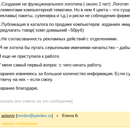
1.Создание не функционального логотипа ( около 2 лет) .Логотип
элементами компьютерной тематики. Но в нем 4 цвета – что сущ
рекламы( пакеты, сувенирка и т.д.) и риски не соблюдения фирм
2.Публикация в каталога по продаже компьютеров изданиях им
предлагать товар( комп домашний –50руб)
3.Не согласованность рекламных действий с отделениями.
Я не хотела бы пугать серьезными имениями начальство – дабы
Я еще не приступила к работе.
У меня самый первый вопрос :с чего начать работу.
Заранее извиняюсь за большое количество информации. Если су
твечу на них – если смогу.
Заранее благодарю.
оказать все ответы на это сообщение]
antoniy
[
nordor@yandex.ru
]
»
Елена Б.