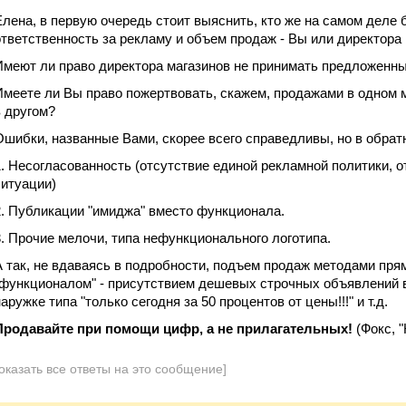
Елена, в первую очередь стоит выяснить, кто же на самом деле
ответственность за рекламу и объем продаж - Вы или директора 
Имеют ли право директора магазинов не принимать предложенн
Имеете ли Вы право пожертвовать, скажем, продажами в одном м
в другом?
Ошибки, названные Вами, скорее всего справедливы, но в обратн
1. Несогласованность (отсутствие единой рекламной политики, о
ситуации)
2. Публикации "имиджа" вместо функционала.
3. Прочие мелочи, типа нефункционального логотипа.
А так, не вдаваясь в подробности, подъем продаж методами пря
"функционалом" - присутствием дешевых строчных объявлений ве
аружке типа "только сегодня за 50 процентов от цены!!!" и т.д.
Продавайте при помощи цифр, а не прилагательных!
(Фокс, "
оказать все ответы на это сообщение]