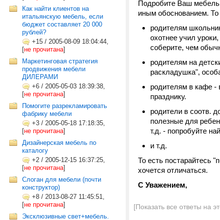
Подробите Ваш мебельны
Как найти клиентов на
иным обоснованием. То 
итальянскую мебель, если
бюджет составляет 20 000
родителям школьник
рублей?
охотнее учил уроки,
+15
/
2005-08-09 18:04:44,
соберите, чем обыч
[
не прочитана
]
Маркетинговая стратегия
родителям на детск
продвижения мебели
раскладушка", особ
ДИЛЕРАМИ
+6
/
2005-05-03 18:39:38,
родителям в кафе -
[
не прочитана
]
празднику.
Помогите разрекламировать
родители в соотв. 
фабрику мебели
полезные для ребен
+3
/
2005-05-18 17:18:35,
т.д. - попробуйте на
[
не прочитана
]
Дизайнерская мебель по
и т.д.
каталогу
+2
/
2005-12-15 16:37:25,
То есть постарайтесь "п
[
не прочитана
]
хочется отличаться.
Слоган для мебели (почти
С Уважением,
конструктор)
+8
/
2013-08-27 11:45:51,
[
не прочитана
]
[Показать все ответы на э
Эксклюзивные свет+мебель.