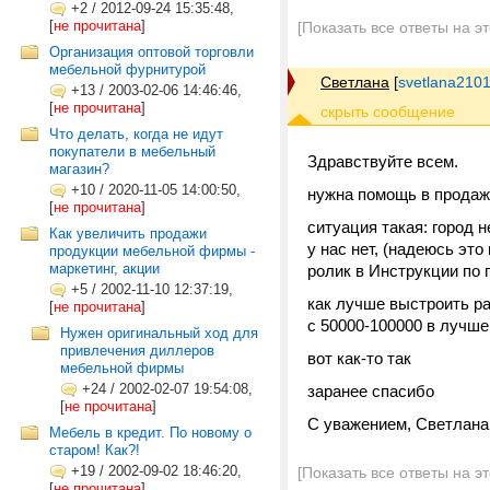
+2
/
2012-09-24 15:35:48,
[
не прочитана
]
[Показать все ответы на э
Организация оптовой торговли
мебельной фурнитурой
Светлана
[
svetlana210
+13
/
2003-02-06 14:46:46,
[
не прочитана
]
Что делать, когда не идут
покупатели в мебельный
Здравствуйте всем.
магазин?
+10
/
2020-11-05 14:00:50,
нужна помощь в продаж
[
не прочитана
]
ситуация такая: город 
Как увеличить продажи
у нас нет, (надеюсь эт
продукции мебельной фирмы -
маркетинг, акции
ролик в Инструкции по
+5
/
2002-11-10 12:37:19,
как лучше выстроить р
[
не прочитана
]
с 50000-100000 в лучше
Нужен оригинальный ход для
привлечения диллеров
вот как-то так
мебельной фирмы
+24
/
2002-02-07 19:54:08,
заранее спасибо
[
не прочитана
]
С уважением, Светлана
Мебель в кредит. По новому о
старом! Как?!
+19
/
2002-09-02 18:46:20,
[Показать все ответы на э
[
не прочитана
]