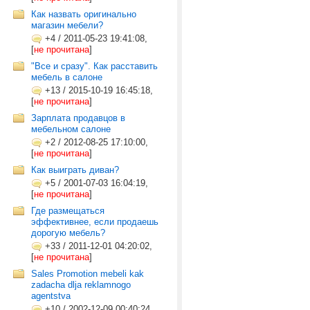
Как назвать оригинально
магазин мебели?
+4
/
2011-05-23 19:41:08,
[
не прочитана
]
"Все и сразу". Как расставить
мебель в салоне
+13
/
2015-10-19 16:45:18,
[
не прочитана
]
Зарплата продавцов в
мебельном салоне
+2
/
2012-08-25 17:10:00,
[
не прочитана
]
Как выиграть диван?
+5
/
2001-07-03 16:04:19,
[
не прочитана
]
Где размещаться
эффективнее, если продаешь
дорогую мебель?
+33
/
2011-12-01 04:20:02,
[
не прочитана
]
Sales Promotion mebeli kak
zadacha dlja reklamnogo
agentstva
+10
/
2002-12-09 00:40:24,