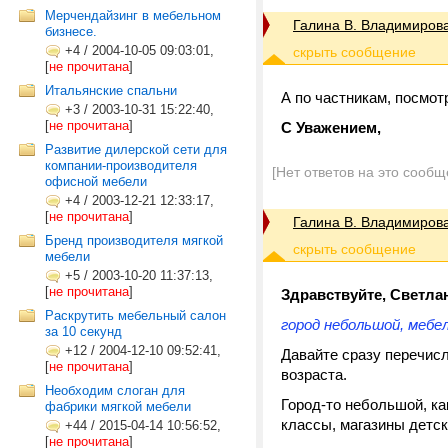
Мерчендайзинг в мебельном
Галина В. Владимиров
бизнесе.
+4
/
2004-10-05 09:03:01,
[
не прочитана
]
Итальянские спальни
А по частникам, посмот
+3
/
2003-10-31 15:22:40,
[
не прочитана
]
С Уважением,
Развитие дилерской сети для
компании-производителя
[Нет ответов на это сообщ
офисной мебели
+4
/
2003-12-21 12:33:17,
[
не прочитана
]
Галина В. Владимиров
Бренд производителя мягкой
мебели
+5
/
2003-10-20 11:37:13,
[
не прочитана
]
Здравствуйте, Светла
Раскрутить мебельный салон
город небольшой, мебел
за 10 секунд
+12
/
2004-12-10 09:52:41,
Давайте сразу перечис
[
не прочитана
]
возраста.
Необходим слоган для
Город-то небольшой, ка
фабрики мягкой мебели
классы, магазины детск
+44
/
2015-04-14 10:56:52,
[
не прочитана
]