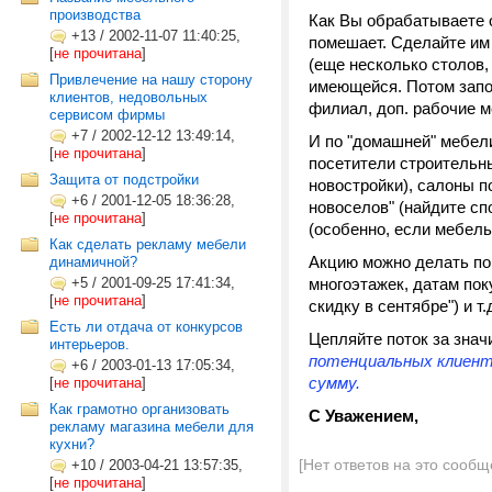
производства
Как Вы обрабатываете 
+13
/
2002-11-07 11:40:25,
помешает. Сделайте им
[
не прочитана
]
(еще несколько столов,
Привлечение на нашу сторону
имеющейся. Потом запом
клиентов, недовольных
филиал, доп. рабочие 
сервисом фирмы
+7
/
2002-12-12 13:49:14,
И по "домашней" мебели 
[
не прочитана
]
посетители строительн
Защита от подстройки
новостройки), салоны по 
+6
/
2001-12-05 18:36:28,
новоселов" (найдите сп
[
не прочитана
]
(особенно, если мебель
Как сделать рекламу мебели
Акцию можно делать по 
динамичной?
+5
/
2001-09-25 17:41:34,
многоэтажек, датам пок
[
не прочитана
]
скидку в сентябре") и 
Есть ли отдача от конкурсов
Цепляйте поток за знач
интерьеров.
потенциальных клиент
+6
/
2003-01-13 17:05:34,
сумму.
[
не прочитана
]
Как грамотно организовать
С Уважением,
рекламу магазина мебели для
кухни?
[Нет ответов на это сообщ
+10
/
2003-04-21 13:57:35,
[
не прочитана
]