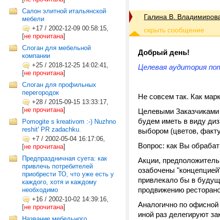
Салон элитной итальянской
Галина В. Владимиров
мебели
+17
/
2002-12-09 00:58:15,
[
не прочитана
]
Слоган для мебельной
Добрый день!
компании
+25
/
2018-12-25 14:02:41,
Целевая аудитория по
[
не прочитана
]
Слоган для профильных
перегородок
Не совсем так. Как мар
+28
/
2015-09-15 13:33:17,
[
не прочитана
]
Целевыми Заказчиками 
будем иметь в виду ди
Pomogite s kreativom :-) Nuzhno
reshit' PR zadachku.
выбором (цветов, факту
+7
/
2002-05-04 16:17:06,
Вопрос: как Вы обраба
[
не прочитана
]
Предпраздничная суета: как
Акции, предположитель
привлечь потребителей
озабочены "концепцией"
приобрести ТО, что уже есть у
привлекало бы в будущ
каждого, хотя и каждому
продвижению ресторано
необходимо
+16
/
2002-10-02 14:39:16,
Аналогично по офисной
[
не прочитана
]
иной раз делегируют за
Название мебельного