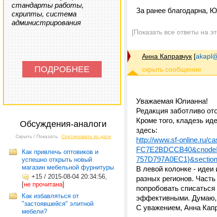
стандарты работы,
За ранее благодарна, 
скрипты, система
администрирования
[Показать все ответы на э
Анна Каправчук
[
akapl@
ПОДРОБНЕЕ
Уважаемая Юлианна!
Редакция заботливо ото
Кроме того, кладезь ид
Обсуждения-аналоги
здесь:
Скрыть / Показать
Сортировать по дате
http://www.sf-online.r
FC7E2BDCCB40&cnodeI
Как привлечь оптовиков и
757D797A0EC1}&sectio
успешно открыть новый
магазин мебельной фурнитуры
В левой колонке - идеи
+15
/
2015-08-04 20:34:56,
разных регионов. Часть
[
не прочитана
]
попробовать списаться 
Как избавляться от
эффективными. Думаю, 
"застоявшейся" элитной
С уважением, Анна Кап
мебели?