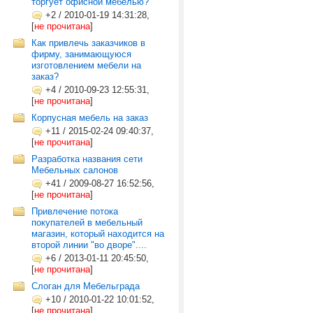
торгует офисной мебелью?
+2
/
2010-01-19 14:31:28,
[
не прочитана
]
Как привлечь заказчиков в
фирму, занимающуюся
изготовлением мебели на
заказ?
+4
/
2010-09-23 12:55:31,
[
не прочитана
]
Корпусная мебель на заказ
+11
/
2015-02-24 09:40:37,
[
не прочитана
]
Разработка названия сети
Мебельных салонов
+41
/
2009-08-27 16:52:56,
[
не прочитана
]
Привлечение потока
покупателей в мебельный
магазин, который находится на
второй линии "во дворе"....
+6
/
2013-01-11 20:45:50,
[
не прочитана
]
Слоган для Мебельграда
+10
/
2010-01-22 10:01:52,
[
не прочитана
]