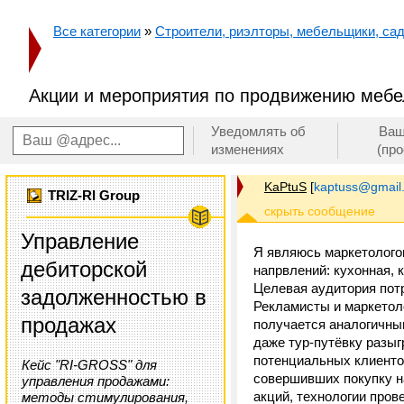
Все категории
»
Строители, риэлторы, мебельщики, сад
Акции и мероприятия по продвижению мебе
Уведомлять об
Ваш
изменениях
(пр
KaPtuS
[
kaptuss@gmail
TRIZ-RI Group
Управление
Я являюсь маркетолого
дебиторской
напрвлений: кухонная, 
Целевая аудитория пот
задолженностью в
Рекламисты и маркетоло
продажах
получается аналогичным
даже тур-путёвку разыг
потенциальных клиентов
Кейс "RI-GROSS" для
совершивших покупку н
управления продажами:
акций, технологии пров
методы стимулирования,