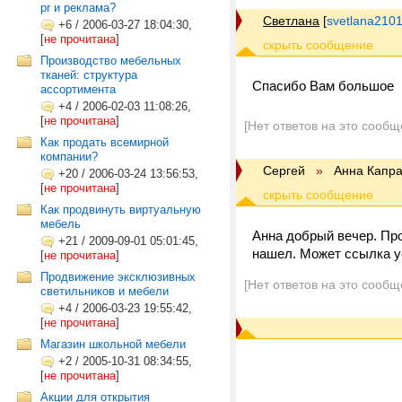
pr и реклама?
Светлана
[
svetlana210
+6
/
2006-03-27 18:04:30,
[
не прочитана
]
Производство мебельных
тканей: структура
Спасибо Вам большое
ассортимента
+4
/
2006-02-03 11:08:26,
[
не прочитана
]
[Нет ответов на это сообщ
Как продать всемирной
компании?
Сергей
»
Анна Капра
+20
/
2006-03-24 13:56:53,
[
не прочитана
]
Как продвинуть виртуальную
мебель
Анна добрый вечер. Пр
+21
/
2009-09-01 05:01:45,
нашел. Может ссылка у
[
не прочитана
]
Продвижение эксклюзивных
[Нет ответов на это сообщ
светильников и мебели
+4
/
2006-03-23 19:55:42,
[
не прочитана
]
Магазин школьной мебели
+2
/
2005-10-31 08:34:55,
[
не прочитана
]
Акции для открытия