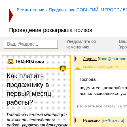
Все категории
»
Продвижение СОБЫТИЙ, МЕРОПРИЯ
Проведение розыгрыша призов
Уведомлять об
Ваш
изменениях
(пр
Лариса
[
ilona@murmant
TRIZ-RI Group
Как платить
Господа,
продажнику в
поделитесь,пожалуйста
первый месяц
воспользовавшихся усл
работы?
[Показать все ответы на э
Готовая система мотивации,
чек-листы, стандарты
Редакция
[
ri@triz-ri.ru
]
работ, упражнения для приема