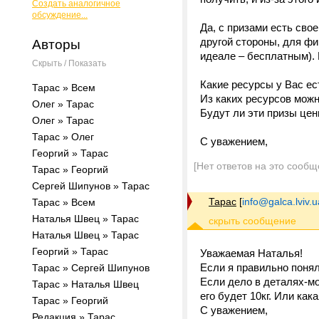
Создать аналогичное
обсуждение...
Да, с призами есть сво
другой стороны, для фи
Авторы
идеале – бесплатным). 
Скрыть / Показать
Какие ресурсы у Вас ес
Тарас » Всем
Из каких ресурсов можн
Олег » Тарас
Будут ли эти призы це
Олег » Тарас
Тарас » Олег
С уважением,
Георгий » Тарас
[Нет ответов на это сообщ
Тарас » Георгий
Сергей Шипунов » Тарас
Тарас
[
info@galca.lviv.u
Тарас » Всем
Наталья Швец » Тарас
Наталья Швец » Тарас
Георгий » Тарас
Уважаемая Наталья!
Если я правильно поня
Тарас » Сергей Шипунов
Если дело в деталях-мо
Тарас » Наталья Швец
его будет 10кг. Или как
Тарас » Георгий
С уважением,
Редакция » Тарас