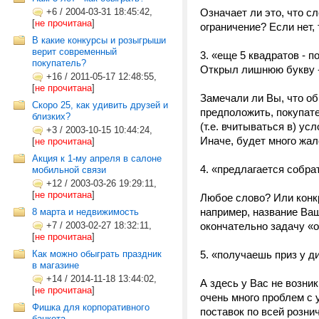
+6
/
2004-03-31 18:45:42,
Означает ли это, что сл
[
не прочитана
]
ограничение? Если нет,
В какие конкурсы и розыгрыши
верит современный
3. «еще 5 квадратов - 
покупатель?
Открыл лишнюю букву -
+16
/
2011-05-17 12:48:55,
[
не прочитана
]
Замечали ли Вы, что об
Скоро 25, как удивить друзей и
предположить, покупате
близких?
(т.е. вчитываться в) у
+3
/
2003-10-15 10:44:24,
Иначе, будет много жа
[
не прочитана
]
Акция к 1-му апреля в салоне
4. «предлагается собра
мобильной связи
+12
/
2003-03-26 19:29:11,
[
не прочитана
]
Любое слово? Или конк
например, название Ва
8 марта и недвижимость
+7
/
2003-02-27 18:32:11,
окончательно задачу «
[
не прочитана
]
Как можно обыграть праздник
5. «получаешь приз у д
в магазине
+14
/
2014-11-18 13:44:02,
А здесь у Вас не возни
[
не прочитана
]
очень много проблем с 
Фишка для корпоративного
поставок по всей рознич
банкета