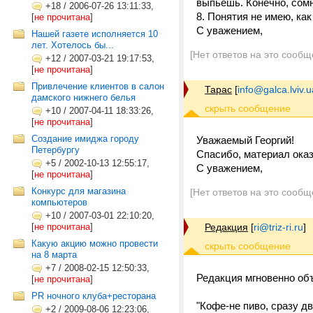
выпьешь. Конечно, сомн
+18
/
2006-07-26 13:11:33,
8. Понятия не имею, ка
[
не прочитана
]
С уважением,
Нашей газете исполняется 10
лет. Хотелось бы...
[Нет ответов на это сообщ
+12
/
2007-03-21 19:17:53,
[
не прочитана
]
Привлечение клиентов в салон
Тарас
[
info@galca.lviv.u
дамского нижнего белья
+10
/
2007-04-11 18:33:26,
[
не прочитана
]
Создание имиджа городу
Уважаемый Георгий!
Петербургу
Спасибо, материал ока
+5
/
2002-10-13 12:55:17,
С уважением,
[
не прочитана
]
Конкурс для магазина
[Нет ответов на это сообщ
компьютеров
+10
/
2007-03-01 22:10:20,
[
не прочитана
]
Редакция
[
ri@triz-ri.ru
]
Какую акцию можно провести
на 8 марта
+7
/
2008-02-15 12:50:33,
Редакция мгновенно об
[
не прочитана
]
PR ночного клуба+ресторана
"Кофе-не пиво, сразу д
+2
/
2009-08-06 12:23:06,