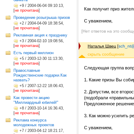
+9
/
2004-06-04 09:10:13,
Как получит приз жител
[
не прочитана
]
Проведение розыгрыша призов
С уважением,
+2
/
2004-04-09 18:38:54,
[
не прочитана
]
[Нет ответов на это сообщ
Рекламная акция к празднику
+3
/
2004-02-10 19:08:56,
[
не прочитана
]
Наталья Швец
[
sch_nt@t
Есть первый миллион
+5
/
2003-12-30 11:13:30,
[
не прочитана
]
Следующая группа вопр
Православные
Рождественские подарки.Как
1. Какие призы Вы соб
назвать?
+5
/
2007-12-22 18:06:43,
[
не прочитана
]
2. Допустим, все второ
(подобрали «правильные
Как провести акцию
"Миллиардный юбилей!"
Предложенное решение 
+8
/
2003-10-14 16:36:43,
[
не прочитана
]
3. Как можно усилить р
Реклама конкурса
молодежных проектов
С уважением,
+7
/
2003-04-12 18:21:17,