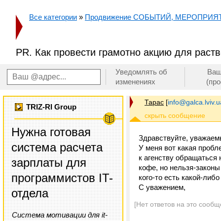
Все категории
»
Продвижение СОБЫТИЙ, МЕРОПРИЯ
PR. Как провести грамотно акцию для раст
Уведомлять об
Ваш
изменениях
(пр
Тарас
[
info@galca.lviv.u
TRIZ-RI Group
Нужна готовая
Здравствуйте, уважаем
система расчета
У меня вот какая пробл
к агенству обращаться 
зарплаты для
кофе, но нельзя-законы
программистов IT-
кого-то есть какой-либ
С уважением,
отдела
[Нет ответов на это сообщ
Система мотивации для it-