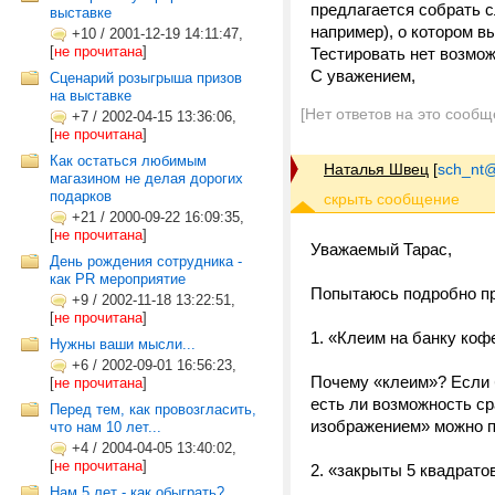
предлагается собрать 
выставке
например), о котором в
+10
/
2001-12-19 14:11:47,
[
не прочитана
]
Тестировать нет возмо
С уважением,
Сценарий розыгрыша призов
на выставке
[Нет ответов на это сообщ
+7
/
2002-04-15 13:36:06,
[
не прочитана
]
Как остаться любимым
Наталья Швец
[
sch_nt@t
магазином не делая дорогих
подарков
+21
/
2000-09-22 16:09:35,
[
не прочитана
]
Уважаемый Тарас,
День рождения сотрудника -
как PR мероприятие
Попытаюсь подробно п
+9
/
2002-11-18 13:22:51,
[
не прочитана
]
1. «Клеим на банку коф
Нужны ваши мысли...
+6
/
2002-09-01 16:56:23,
Почему «клеим»? Если б
[
не прочитана
]
есть ли возможность ср
Перед тем, как провозгласить,
изображением» можно п
что нам 10 лет...
+4
/
2004-04-05 13:40:02,
[
не прочитана
]
2. «закрыты 5 квадрато
Нам 5 лет - как обыграть?