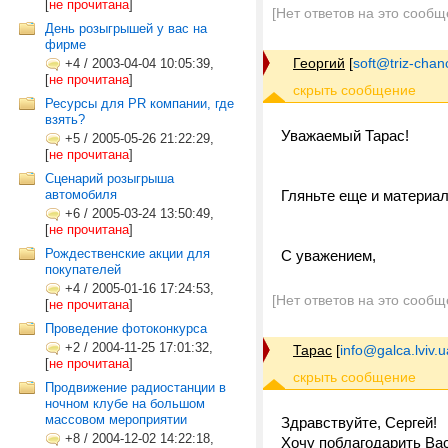
[
не прочитана
]
[Нет ответов на это сообщ
День розыгрышей у вас на
фирме
Георгий
[
soft@triz-chan
+4
/
2003-04-04 10:05:39,
[
не прочитана
]
Ресурсы для PR компании, где
взять?
Уважаемый Тарас!
+5
/
2005-05-26 21:22:29,
[
не прочитана
]
Сценарий розыгрыша
автомобиля
Гляньте еще и материа
+6
/
2005-03-24 13:50:49,
[
не прочитана
]
Рождественские акции для
С уважением,
покупателей
+4
/
2005-01-16 17:24:53,
[Нет ответов на это сообщ
[
не прочитана
]
Проведение фотоконкурса
+2
/
2004-11-25 17:01:32,
Тарас
[
info@galca.lviv.u
[
не прочитана
]
Продвижение радиостанции в
ночном клубе на большом
массовом мероприятии
Здравствуйте, Сергей!
+8
/
2004-12-02 14:22:18,
Хочу поблагодарить Вас