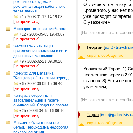
рекламного отдела и
Отличие в том, что у К
рекламная акция кабельного
Кроме того, у нас нет п
телевидения
уже проводят сигареты 
+1
/
2003-01-12 14:19:08,
[
не прочитана
]
С уважением,
Мероприятия с автомобилем
[Нет ответов на это сообщ
+12
/
2006-05-03 19:43:07,
[
не прочитана
]
Фестиваль - как акция
Георгий
[
soft@triz-chan
привлечения внимания к сети
джинсовых магазинов
+9
/
2002-02-21 09:30:20,
[
не прочитана
]
Уважаемый Тарас! 1) С
Конкурс для магазина
последнюю версию 2.01:
"Канцтовары" в летний период
сеансов. 3) Если не пол
+6
/
2002-06-08 15:36:40,
уважением,
[
не прочитана
]
Конкурс-лотерея для
[Нет ответов на это сообщ
автовладельцев в газете
объявлений. Создание правил.
+25
/
2008-04-15 16:06:16,
Тарас
[
info@galca.lviv.u
[
не прочитана
]
Магазин обуви и нижнего
белья. Необходима недорогая
рекламная акция.