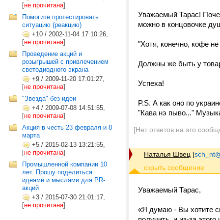
[
не прочитана
]
Уважаемый Тарас! Почем
Помогите протестировать
можно в концовочке душ
ситуацию (реакцию)
+10
/
2002-11-04 17:10:26,
[
не прочитана
]
"Хотя, конечно, кофе не
Проведение акций и
розыгрышей с привлечением
Должны же быть у товара
светодиодного экрана
+9
/
2009-11-20 17:01:27,
Успеха!
[
не прочитана
]
"Звезда" без идеи
P.S. А как оно по украин
+4
/
2009-07-08 14:51:55,
"Кава нэ пыво..." Музык
[
не прочитана
]
Акция в честь 23 февраля и 8
[Нет ответов на это сообщ
марта
+5
/
2015-02-13 13:21:55,
[
не прочитана
]
Наталья Швец
[
sch_nt@t
Промышленной компании 10
лет. Прошу поделиться
идеями и мыслями для PR-
акций
Уважаемый Тарас,
+3
/
2015-07-30 21:01:17,
[
не прочитана
]
«Я думаю - Вы хотите 
получить, и из-за этого