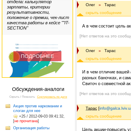
отдела: калькулятор
Олег
»
Тарас
зарплаты, критерии
результативности,
положение о премии, чек-лист
качества работы в кейсе ""IT-
А в чем состоит цель а
SECTION"
[Нет ответов на это сообщ
Олег
»
Тарас
ПОДРОБНЕЕ
И в чем отличие вашей 
разных баночках, и сам
Свиточ о совместной ак
Обсуждения-аналоги
[Нет ответов на это сообщ
Скрыть / Показать
Сортировать по дате
Акция против наркомании и
Тарас
[
info@galca.lviv.u
слоган для нее
+25
/
2012-09-03 09:41:32,
[
не прочитана
]
Организация работы
Цель акции-повысить уз