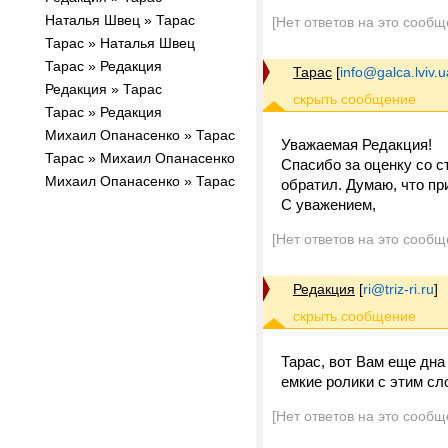
Наталья Швец » Тарас
[Нет ответов на это сообщ
Тарас » Наталья Швец
Тарас » Редакция
Тарас
[
info@galca.lviv.u
Редакция » Тарас
Тарас » Редакция
Михаил Опанасенко » Тарас
Уважаемая Редакция!
Тарас » Михаил Опанасенко
Спасибо за оценку со с
Михаил Опанасенко » Тарас
обратил. Думаю, что при
С уважением,
[Нет ответов на это сообщ
Редакция
[
ri@triz-ri.ru
]
Тарас, вот Вам еще дна
емкие ролики с этим с
[Нет ответов на это сообщ