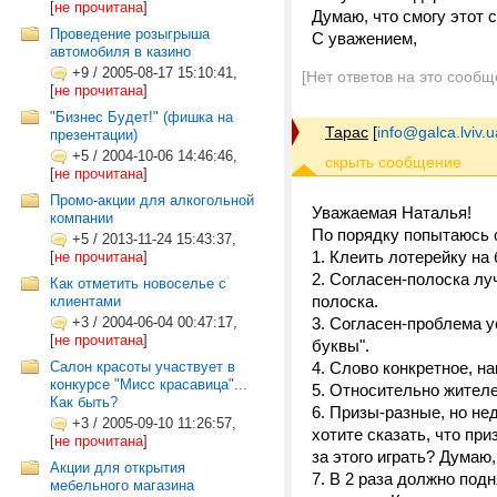
[
не прочитана
]
Думаю, что смогу этот 
Проведение розыгрыша
С уважением,
автомобиля в казино
+9
/
2005-08-17 15:10:41,
[Нет ответов на это сообщ
[
не прочитана
]
"Бизнес Будет!" (фишка на
Тарас
[
info@galca.lviv.u
презентации)
+5
/
2004-10-06 14:46:46,
[
не прочитана
]
Промо-акции для алкогольной
Уважаемая Наталья!
компании
По порядку попытаюсь 
+5
/
2013-11-24 15:43:37,
1. Клеить лотерейку на 
[
не прочитана
]
2. Согласен-полоска лу
Как отметить новоселье с
полоска.
клиентами
+3
/
2004-06-04 00:47:17,
3. Согласен-проблема 
[
не прочитана
]
буквы".
Салон красоты участвует в
4. Слово конкретное, н
конкурсе "Мисс красавица"...
5. Относительно жителе
Как быть?
6. Призы-разные, но н
+3
/
2005-09-10 11:26:57,
хотите сказать, что пр
[
не прочитана
]
за этого играть? Думаю
Акции для открытия
7. В 2 раза должно подн
мебельного магазина