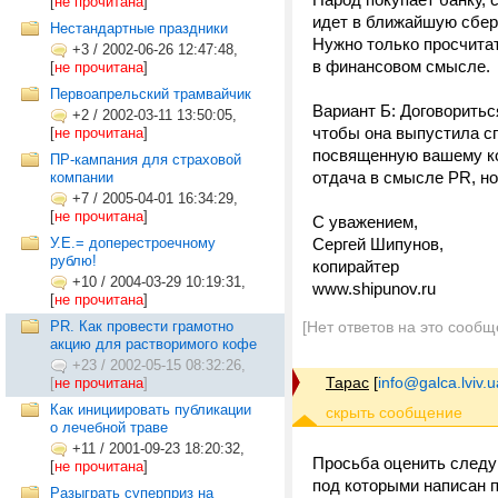
[
не прочитана
]
идет в ближайшую сберк
Нестандартные праздники
Нужно только просчитат
+3
/
2002-06-26 12:47:48,
в финансовом смысле.
[
не прочитана
]
Первоапрельский трамвайчик
Вариант Б: Договоритьс
+2
/
2002-03-11 13:50:05,
чтобы она выпустила с
[
не прочитана
]
посвященную вашему ко
ПР-кампания для страховой
отдача в смысле PR, но
компании
+7
/
2005-04-01 16:34:29,
[
не прочитана
]
С уважением,
У.Е.= доперестроечному
Сергей Шипунов,
рублю!
копирайтер
+10
/
2004-03-29 10:19:31,
www.shipunov.ru
[
не прочитана
]
PR. Как провести грамотно
[Нет ответов на это сообщ
акцию для растворимого кофе
+23
/
2002-05-15 08:32:26,
Тарас
[
info@galca.lviv.u
[
не прочитана
]
Как инициировать публикации
о лечебной траве
+11
/
2001-09-23 18:20:32,
Просьба оценить следую
[
не прочитана
]
под которыми написан п
Разыграть суперприз на