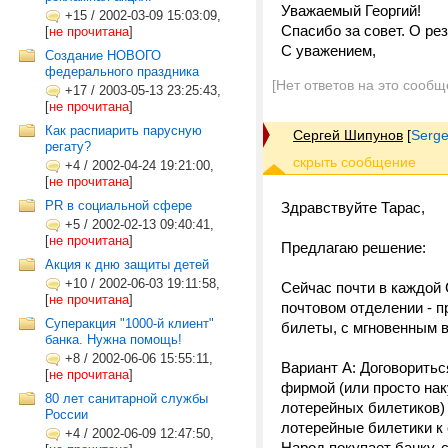
Уважаемый Георгий!
+15
/
2002-03-09 15:03:09,
Спасибо за совет. О ре
[
не прочитана
]
С уважением,
Создание НОВОГО
федерального праздника
[Нет ответов на это сообщ
+17
/
2003-05-13 23:25:43,
[
не прочитана
]
Как распиарить парусную
Сергей Шипунов
[
Serg
регату?
+4
/
2002-04-24 19:21:00,
[
не прочитана
]
PR в социальной сфере
Здравствуйте Тарас,
+5
/
2002-02-13 09:40:41,
[
не прочитана
]
Предлагаю решение:
Акция к дню защиты детей
+10
/
2002-06-03 19:11:58,
Сейчас почти в каждой
[
не прочитана
]
почтовом отделении - 
Cуперакция "1000-й клиент"
билеты, с мгновенным 
банка. Нужна помощь!
+8
/
2002-06-06 15:55:11,
Вариант А: Договоритьс
[
не прочитана
]
фирмой (или просто на
80 лет санитарной службы
лотерейных билетиков) 
России
лотерейные билетики к 
+4
/
2002-06-09 12:47:50,
Народ покупает банку, 