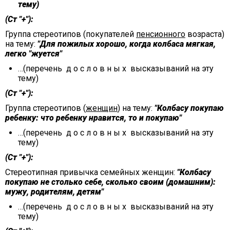
тему)
(Ст "+"):
Группа стереотипов (покупателей
пенсионного
возраста)
на тему:
"Для пожилых хорошо, когда колбаса мягкая,
легко "жуется"
…(перечень д о с л о в н ы х высказываний на эту
тему)
(Ст "+"):
Группа стереотипов (
женщин
) на тему:
"Колбасу покупаю
ребенку: что ребенку нравится, то и покупаю"
…(перечень д о с л о в н ы х высказываний на эту
тему)
(Ст "+"):
Стереотипная привычка семейных женщин:
"Колбасу
покупаю не столько себе, сколько своим (домашним):
мужу, родителям, детям"
…(перечень д о с л о в н ы х высказываний на эту
тему)