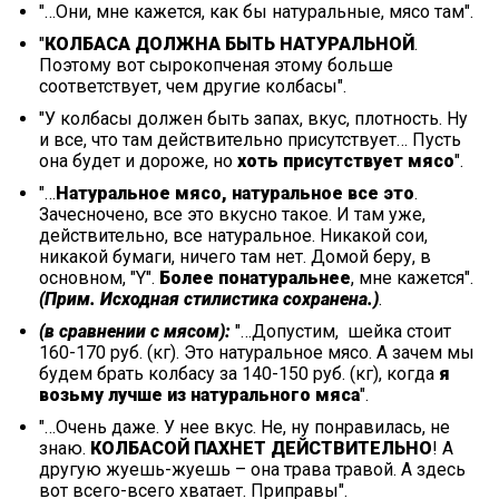
"…Они, мне кажется, как бы натуральные, мясо там".
"
КОЛБАСА ДОЛЖНА БЫТЬ НАТУРАЛЬНОЙ
.
Поэтому вот сырокопченая этому больше
соответствует, чем другие колбасы".
"У колбасы должен быть запах, вкус, плотность. Ну
и все, что там действительно присутствует… Пусть
она будет и дороже, но
хоть присутствует мясо
".
"…
Натуральное мясо, натуральное все это
.
Зачесночено, все это вкусно такое. И там уже,
действительно, все натуральное. Никакой сои,
никакой бумаги, ничего там нет. Домой беру, в
основном, "Y".
Более понатуральнее
, мне кажется".
(Прим. Исходная стилистика сохранена.)
.
(в сравнении с мясом):
"…Допустим, шейка стоит
160-170 руб. (кг). Это натуральное мясо. А зачем мы
будем брать колбасу за 140-150 руб. (кг), когда
я
возьму лучше из натурального мяса
".
"…Очень даже. У нее вкус. Не, ну понравилась, не
знаю.
КОЛБАСОЙ ПАХНЕТ ДЕЙСТВИТЕЛЬНО
! А
другую жуешь-жуешь – она трава травой. А здесь
вот всего-всего хватает. Приправы".