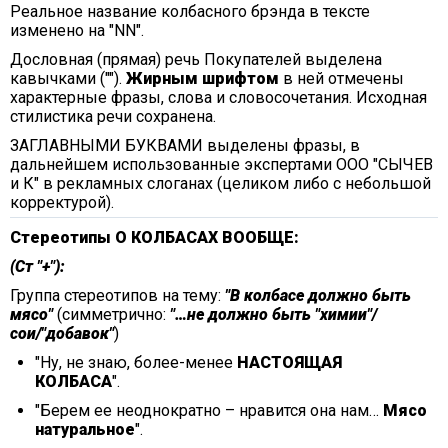
Реальное название колбасного брэнда в тексте
изменено на "NN".
Дословная (прямая) речь Покупателей выделена
кавычками ("").
Жирным шрифтом
в ней отмечены
характерные фразы, слова и словосочетания. Исходная
стилистика речи сохранена.
ЗАГЛАВНЫМИ БУКВАМИ выделены фразы, в
дальнейшем использованные экспертами ООО "СЫЧЕВ
и К" в рекламных слоганах (целиком либо с небольшой
корректурой).
Стереотипы О КОЛБАСАХ ВООБЩЕ:
(Ст "+"):
Группа стереотипов на тему:
"В колбасе должно быть
мясо"
(симметрично:
"…не должно быть "химии"/
сои/"добавок"
)
"Ну, не знаю, более-менее
НАСТОЯЩАЯ
КОЛБАСА
".
"Берем ее неоднократно – нравится она нам…
Мясо
натуральное
".