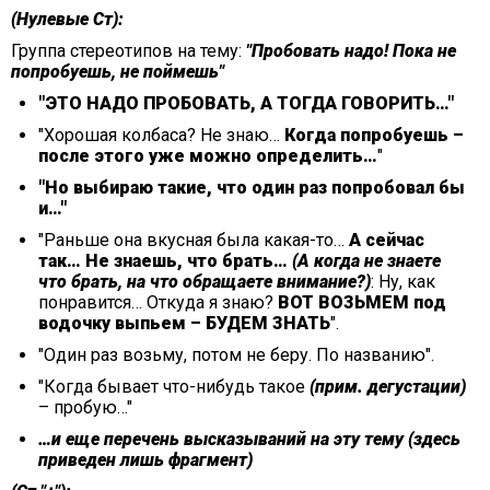
(Нулевые Ст):
Группа стереотипов на тему:
"Пробовать надо! Пока не
попробуешь, не поймешь"
"ЭТО НАДО ПРОБОВАТЬ, А ТОГДА ГОВОРИТЬ…"
"Хорошая колбаса? Не знаю…
Когда попробуешь –
после этого уже можно определить…
"
"Но выбираю такие, что один раз попробовал бы
и…"
"Раньше она вкусная была какая-то…
А сейчас
так… Не знаешь, что брать…
(А когда не знаете
что брать, на что обращаете внимание?)
: Ну, как
понравится… Откуда я знаю?
ВОТ ВОЗЬМЕМ под
водочку выпьем – БУДЕМ ЗНАТЬ
".
"Один раз возьму, потом не беру. По названию".
"Когда бывает что-нибудь такое
(прим. дегустации)
– пробую…"
…и еще перечень высказываний на эту тему (здесь
приведен лишь фрагмент)