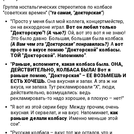
Группа ностальгических стереотипов по колбасе
"советских времен" (
"та самая, "докторская"
)
"Просто у меня был мой коллега, концертмейстер,
он на аккордеоне играл.
Вот он любил только
"Докторскую"!
(А чью?)
: Ой, вот это вот я не знаю!
Это было давно. Большая, большая была колбаса.
(А Вам чем эта "Докторская" понравилась?)
: А
вот
просто о вкусе помню "Докторской" колбасы.
ТОЙ "Докторской". Напомнило"
.
"
Раньше, вспомните, какая колбаса была. ОНА,
ДЕЙСТВИТЕЛЬНО, КОЛБАСА БЫЛА! Вот я
раньше помню, "Докторская" – ЕЕ ВОЗЬМЕШЬ И
ЕСТЬ ХОЧЕШЬ.
Она вкусная и запах. А эта ж ни
вкуса, ни запаха. Тут рекламировали "Х", люди,
действительно, возмущались: ведь
рекламировать-то надо хорошее, а плохую – нет!"
"Я вот из этой серии беру. Между прочим, очень
вкусная. И сервелат, и на вкус. Напоминает,
как
раньше делали колбасу
. Именно меньше этой
сои".
"Русская колбаса – вкус тот же остался, что и