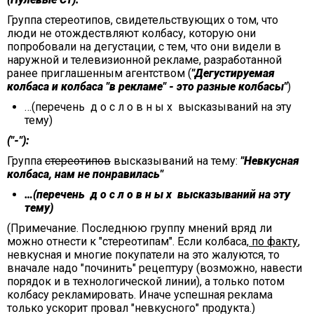
Группа стереотипов, свидетельствующих о том, что
люди не отождествляют колбасу, которую они
попробовали на дегустации, с тем, что они видели в
наружной и телевизионной рекламе, разработанной
ранее приглашенным агентством (
"Дегустируемая
колбаса и колбаса "в рекламе" - это разные колбасы"
)
…(перечень д о с л о в н ы х высказываний на эту
тему)
("-"):
Группа
стереотипов
высказываний на тему:
"Невкусная
колбаса, нам не понравилась"
…(перечень д о с л о в н ы х высказываний на эту
тему)
(Примечание. Последнюю группу мнений вряд ли
можно отнести к "стереотипам". Если колбаса,
по факту
,
невкусная и многие покупатели на это жалуются, то
вначале надо "починить" рецептуру (возможно, навести
порядок и в технологической линии), а только потом
колбасу рекламировать. Иначе успешная реклама
только ускорит провал "невкусного" продукта.)