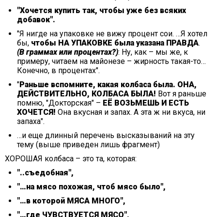
"Хочется купить так, чтобы уже без всяких
добавок".
"Я нигде на упаковке не вижу процент сои. …Я хотел
бы,
чтобы НА УПАКОВКЕ была указана ПРАВДА
.
(В граммах или процентах?)
: Ну, как – мы же, к
примеру, читаем на майонезе – жирность такая-то…
Конечно, в процентах".
"
Раньше вспомните, какая колбаса была. ОНА,
ДЕЙСТВИТЕЛЬНО, КОЛБАСА БЫЛА!
Вот я раньше
помню, "Докторская" –
ЕЁ ВОЗЬМЕШЬ И ЕСТЬ
ХОЧЕТСЯ!
Она вкусная и запах. А эта ж ни вкуса, ни
запаха".
…и еще длинный перечень высказываний на эту
тему (выше приведен лишь фрагмент)
ХОРОШАЯ колбаса – это та, которая:
"..съедобная",
"…на мясо похожая, чтоб мясо было",
"…в которой МЯСА МНОГО",
"…где ЧУВСТВУЕТСЯ МЯСО",