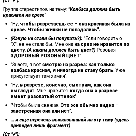
(Ст "+"):
Группа стереотипов на тему:
"Колбаса должна быть
красивой на срезе"
"Ну,
чтобы разрезаешь ее – она красивая была на
срезе. Чтобы жилки не попадались".
(Какую не стали бы покупать?):
"Если говорить о
"Х", ее не стала бы. Мне она
на срез не нравится по
цвету
.
(А каким должен быть цвет?)
Розовая.
ЗДОРОВЫЙ РОЗОВЫЙ ЦВЕТ
".
"Знаете, я вот
смотрю на разрез: как только
колбаса красная, я никогда не стану брать
. Уже
присутствует там химия".
"Ну,
в разрезе, конечно, смотрим, как она
выгляди
т. Мне нравится,
когда она в разрезе
имеет розоватый оттенок
".
"Чтобы была свежая.
Это же обычно видно –
заветренная она или нет
".
… и еще перечень высказываний на эту тему (здесь
приведен лишь фрагмент)
(Ст "+"):