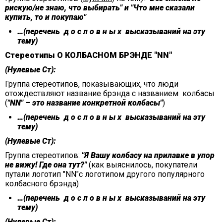
рискую/не знаю, что выбирать" и "Что мне сказали
купить, то и покупаю"
…(перечень д о с л о в н ы х высказываний на эту
тему)
Стереотипы О КОЛБАСНОМ БРЭНДЕ "NN"
(Нулевые Ст):
Группа стереотипов, показывающих, что люди
отождествляют название брэнда с названием колбасы
(
"NN" – это название конкретной колбасы"
)
…(перечень д о с л о в н ы х высказываний на эту
тему)
(Нулевые Ст):
Группа стереотипов:
"Я Вашу колбасу на прилавке в упор
не вижу! Где она тут?"
(как выяснилось, покупатели
путали логотип "NN"с логотипом другого популярного
колбасного брэнда)
…(перечень д о с л о в н ы х высказываний на эту
тему)
(Нулевые Ст):