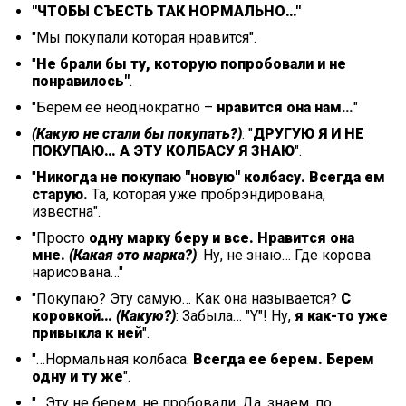
"ЧТОБЫ СЪЕСТЬ ТАК НОРМАЛЬНО…"
"Мы покупали которая нравится".
"
Не брали бы ту, которую попробовали и не
понравилось"
.
"Берем ее неоднократно –
нравится она нам…
"
(Какую не стали бы покупать?)
: "
ДРУГУЮ Я И НЕ
ПОКУПАЮ… А ЭТУ КОЛБАСУ Я ЗНАЮ
".
"
Никогда не покупаю "новую" колбасу. Всегда ем
старую.
Та, которая уже пробрэндирована,
известна".
"Просто
одну марку беру и все. Нравится она
мне.
(Какая это марка?)
: Ну, не знаю… Где корова
нарисована…"
"Покупаю? Эту самую… Как она называется?
С
коровкой…
(Какую?)
: Забыла… "Y"! Ну,
я как-то уже
привыкла к ней
".
"…Нормальная колбаса.
Всегда ее берем. Берем
одну и ту же
".
"…Эту не берем, не пробовали. Да, знаем, по