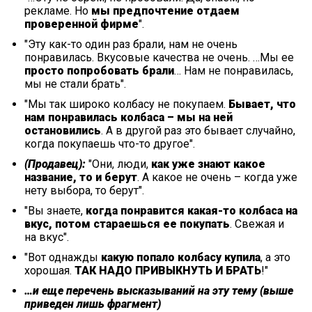
рекламе. Но
мы предпочтение отдаем
проверенной фирме
".
"Эту как-то один раз брали, нам не очень
понравилась. Вкусовые качества не очень. …Мы ее
просто попробовать брали
… Нам не понравилась,
мы не стали брать".
"Мы так широко колбасу не покупаем.
Бывает, что
нам понравилась колбаса – мы на ней
остановились
. А в другой раз это бывает случайно,
когда покупаешь что-то другое".
(Продавец):
"Они, люди,
как уже знают какое
название, то и берут
. А какое не очень – когда уже
нету выбора, то берут".
"Вы знаете,
когда понравится какая-то колбаса на
вкус, потом стараешься ее покупать
. Свежая и
на вкус".
"Вот однажды
какую попало колбасу купила
, а это
хорошая.
ТАК НАДО ПРИВЫКНУТЬ И БРАТЬ
!"
…и еще перечень высказываний на эту тему (выше
приведен лишь фрагмент)