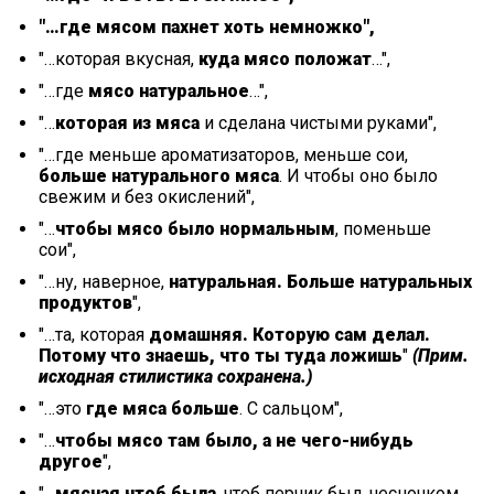
"…где мясом пахнет хоть немножко",
"…которая вкусная,
куда мясо положат
…",
"…где
мясо натуральное
…",
"…
которая из мяса
и сделана чистыми руками",
"…где меньше ароматизаторов, меньше сои,
больше натурального мяса
. И чтобы оно было
свежим и без окислений",
"…
чтобы мясо было нормальным
, поменьше
сои",
"…ну, наверное,
натуральная. Больше натуральных
продуктов
",
"…та, которая
домашняя. Которую сам делал.
Потому что знаешь, что ты туда ложишь
"
(Прим.
исходная стилистика сохранена.)
"…это
где мяса больше
. С сальцом",
"…
чтобы мясо там было, а не чего-нибудь
другое
",
"…
мясная чтоб была
, чтоб перчик был, чесночком