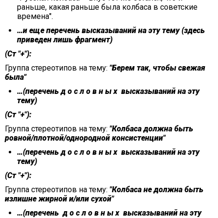
раньше, какая раньше была колбаса в советские
времена".
…и еще перечень высказываний на эту тему (здесь
приведен лишь фрагмент)
(Ст "+"):
Группа стереотипов на тему:
"Берем так, чтобы свежая
была"
…(перечень д о с л о в н ы х высказываний на эту
тему)
(Ст "+"):
Группа стереотипов на тему:
"Колбаса должна быть
ровной/плотной/однородной консистенции"
…(перечень д о с л о в н ы х высказываний на эту
тему)
(Ст "+"):
Группа стереотипов на тему:
"Колбаса не должна быть
излишне жирной и/или сухой"
…(перечень д о с л о в н ы х высказываний на эту