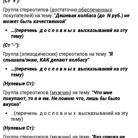
(Ст "+"):
Группа стереотипов (достаточно
обеспеченных
покупателей) на тему: "
Дешевая колбаса
(до N руб.)
не
может быть качественной
"
…(перечень д о с л о в н ы х высказываний на эту
тему)
(Ст "-"):
Группа (эпизодических) стереотипов на тему:
"Я
слышала/знаю, КАК делают колбасу"
…(перечень д о с л о в н ы х высказываний на эту
тему)
(Нулевые Ст):
Группа стереотипов (
мужчин
) на тему:
"Что мне
покупают, то я и ем. Не помню что, лишь бы было
вкусно"
…(перечень д о с л о в н ы х высказываний на эту
тему)
(Нулевые Ст):
Группа стереотипов (
мужчин
) на тему:
"Без списка не