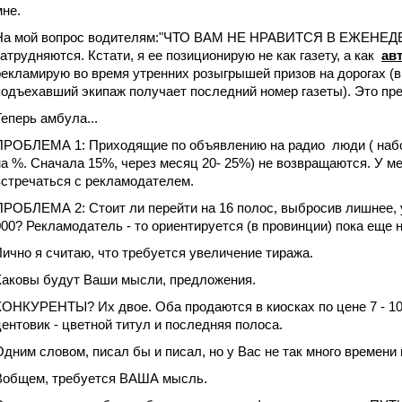
мне.
На мой вопрос водителям:"ЧТО ВАМ НЕ НРАВИТСЯ В ЕЖЕНЕДЕ
затрудняются. Кстати, я ее позиционирую не как газету, а как
ав
рекламирую во время утренних розыгрышей призов на дорогах (
подъехавший экипаж получает последний номер газеты). Это пре
Теперь амбула...
ПРОБЛЕМА 1: Приходящие по объявлению на радио люди ( набор
на %. Сначала 15%, через месяц 20- 25%) не возвращаются. У ме
встречаться с рекламодателем.
ПРОБЛЕМА 2: Стоит ли перейти на 16 полос, выбросив лишнее, 
000? Рекламодатель - то ориентируется (в провинции) пока еще н
Лично я считаю, что требуется увеличение тиража.
Каковы будут Ваши мысли, предложения.
КОНКУРЕНТЫ? Их двое. Оба продаются в киосках по цене 7 - 10 
центовик - цветной титул и последняя полоса.
Одним словом, писал бы и писал, но у Вас не так много времени
Вобщем, требуется ВАША мысль.