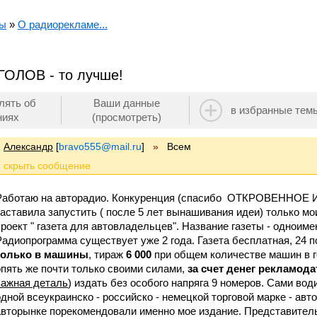
мы
»
О радиорекламе...
ГОЛОВ - то лучше!
лять об
Ваши данные
в избранные тем
ниях
(просмотреть)
Александр
[
bravo555@mail.ru
]
»
Всем
Работаю на авторадио. Конкуренция (спасибо ОТКРОВЕННОЕ 
заставила запустить ( после 5 лет вынашивания идеи) только 
проект " газета для автовладельцев". Название газеты - однои
Радиопрограмма существует уже 2 года. Газета бесплатная, 24 по
только в машины
, тираж
6 000
при общем количестве машин в г
опять же почти только своими силами,
за счет денег рекламод
важная деталь
) издать без особого напряга 9 номеров. Сами в
одной всеукраинско - российско - немецкой торговой марке - авт
авторынке порекомендовали именно мое издание. Представитель