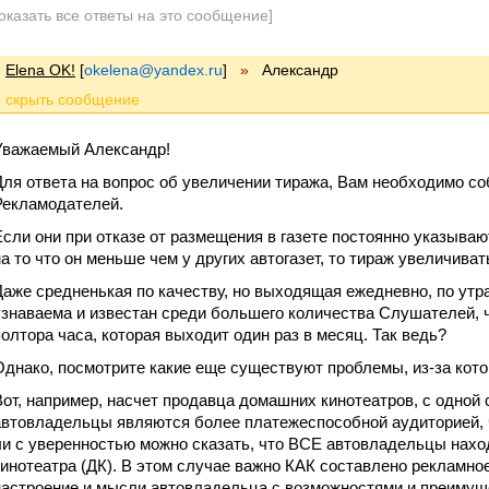
оказать все ответы на это сообщение]
Elena OK!
[
okelena@yandex.ru
]
»
Александр
Уважаемый Александр!
Для ответа на вопрос об увеличении тиража, Вам необходимо 
Рекламодателей.
Если они при отказе от размещения в газете постоянно указываю
на то что он меньше чем у других автогазет, то тираж увеличивать
Даже средненькая по качеству, но выходящая ежедневно, по утр
узнаваема и известан среди большего количества Слушателей, 
полтора часа, которая выходит один раз в месяц. Так ведь?
Однако, посмотрите какие еще существуют проблемы, из-за кот
Вот, например, насчет продавца домашних кинотеатров, с одной
автовладельцы являются более платежеспособной аудиторией, ч
ли с уверенностью можно сказать, что ВСЕ автовладельцы нахо
кинотеатра (ДК). В этом случае важно КАК составлено рекламно
настроение и мысли автовладельца с возможностями и преимущ