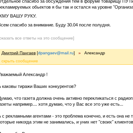
Отдельное спасибо за обсуждения тем в форуме товарищу ПУТИН
рекламируемых обьектов я бы так и остался на уровне "Организац
ЖМУ ВАШУ РУКУ.
Всем спасибо за внимание. Буду 30.04 после полудня.
оказать все ответы на это сообщение]
Дмитрий Пангаев
[
dpangaev@mail.ru
]
»
Александр
Уважаемый Александр !
А каковы тиражи Ваших конкурентов?
Думаю, что газета должна очень активно перекликаться с радиоп
азеты например.... хотя думаю, что у Вас все это уже есть...
А с рекламными агентами - это проблема конечно, и есть она не 
которые никогда этим не занимались, и уних нет "своих" клиентов.