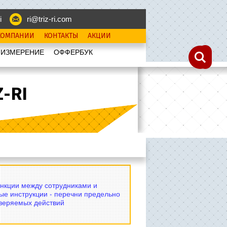
i
ri@triz-ri.com
КОМПАНИИ
КОНТАКТЫ
АКЦИИ
 ИЗМЕРЕНИЕ
OФФЕРБУК
-RI
нкции между сотрудниками и
ые инструкции - перечни предельно
оверяемых действий