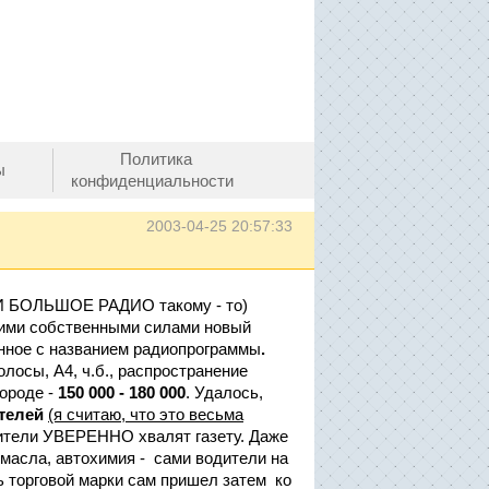
Политика
ы
конфиденциальности
2003-04-25 20:57:33
И БОЛЬШОЕ РАДИО такому - то)
моими собственными силами новый
менное с названием радиопрограммы
.
лосы, А4, ч.б., распространение
ороде -
150 000 - 180 000
. Удалось,
ателей
(я считаю, что это весьма
одители УВЕРЕННО хвалят газету. Даже
омасла, автохимия - сами водители на
 торговой марки сам пришел затем ко