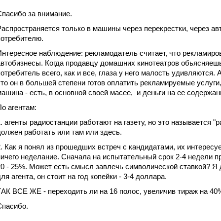
Спасибо за внимание.
Распространяется только в машины через перекрестки, через авт
потребителю.
Интересное наблюдение: рекламодатель считает, что рекламиров
автобизнесы. Когда продавцу домашних кинотеатров обьясняешь
потребитель всего, как и все, глаза у него малость удивляются.
что он в большей степени готов оплатить рекламируемые услуги
машина - есть, в основной своей масее, и деньги на ее содержани
По агентам:
1. агенты радиостанции работают на газету, но это называется "р
должен работать или там или здесь.
2. Как я понял из прошедших встреч с кандидатами, их интересуе
ничего неделание. Сначала на испытательный срок 2-4 недели пр
20 - 25%. Может есть смысл завлечь символической ставкой? Я
ля агента, он стоит на год копейки - 3-4 доллара.
ТАК ВСЕ ЖЕ - переходить ли на 16 полос, увеличив тираж на 40
Спасибо.