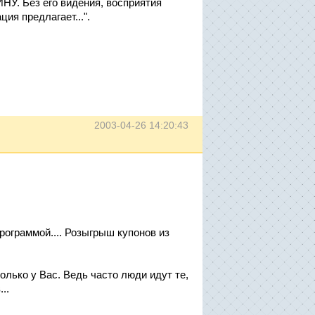
У. Без его видения, восприятия
ия предлагает...".
2003-04-26 14:20:43
рограммой.... Розыгрыш купонов из
только у Вас. Ведь часто люди идут те,
..