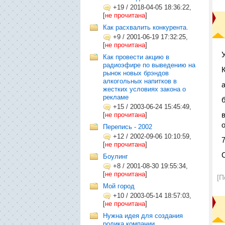
+19
/
2018-04-05 18:36:22,
[
не прочитана
]
Как расхвалить конкурента.
+9
/
2001-06-19 17:32:25,
[
не прочитана
]
Как провести акцию в
радиоэфире по выведению на
рынок новых брэндов
алкогольных напитков в
жестких условиях закона о
рекламе
+15
/
2003-06-24 15:45:49,
[
не прочитана
]
Перепись - 2002
+12
/
2002-09-06 10:10:59,
7
[
не прочитана
]
Боулинг
+8
/
2001-08-30 19:55:34,
[
не прочитана
]
[П
Мой город
+10
/
2003-05-14 18:57:03,
[
не прочитана
]
Нужна идея для создания
ролика компании