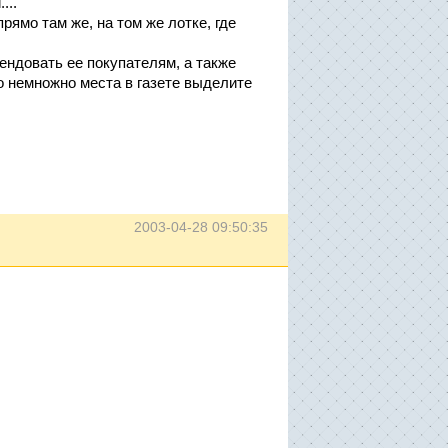
...
рямо там же, на том же лотке, где
мендовать ее покупателям, а также
о немножно места в газете выделите
2003-04-28 09:50:35