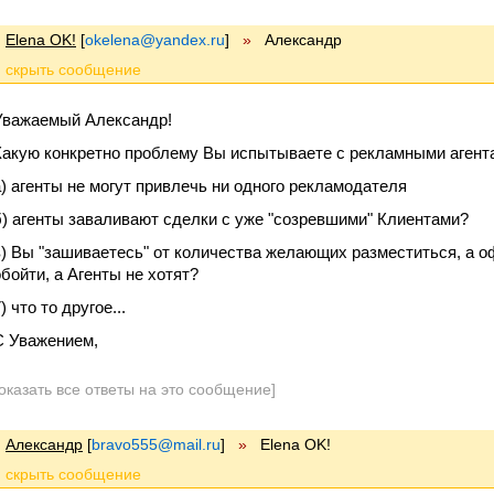
Elena OK!
[
okelena@yandex.ru
]
»
Александр
Уважаемый Александр!
Какую конкретно проблему Вы испытываете с рекламными агент
а) агенты не могут привлечь ни одного рекламодателя
б) агенты заваливают сделки с уже "созревшими" Клиентами?
в) Вы "зашиваетесь" от количества желающих разместиться, а оф
обойти, а Агенты не хотят?
) что то другое...
С Уважением,
оказать все ответы на это сообщение]
Александр
[
bravo555@mail.ru
]
»
Elena OK!