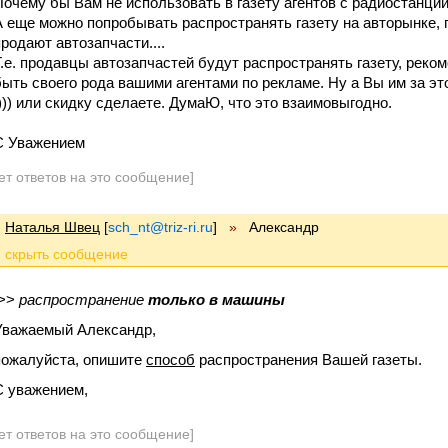
Почему бы Вам не использовать в газету агентов с радиостанции.
А еще можно попробывать распространять газету на авторынке, п
продают автозапчасти....
Т.е. продавцы автозапчастей будут распространять газету, реко
быть своего рода вашими агентами по рекламе. Ну а Вы им за эт
:))) или скидку сделаете. ДумаЮ, что это взаимовыгодно.
С Уважением
ет ответов на это сообщение]
Наталья Швец
[
sch_nt@triz-ri.ru
]
»
Александр
>>
распространение
только в машины
Уважаемый Александр,
пожалуйста, опишите
способ
распространения Вашей газеты.
С уважением,
ет ответов на это сообщение]