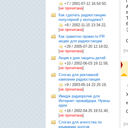
+7
/
2001-07-12 16:54:50,
[
не прочитана
]
Как сделать радиостанцию
популярной у молодежи?
+8
/
2002-11-15 13:34:22,
[
не прочитана
]
Как грамотно провести PR
акцию для радиостанции
+29
/
2005-07-20 12:14:02,
[Н
[
не прочитана
]
Акция к дню защиты детей
+10
/
2002-06-03 19:11:58,
[
не прочитана
]
Слоган для рекламной
кампании радиостанции
+9
/
2003-05-14 22:25:19,
[
не прочитана
]
Имидж радиоролик для
Интернет провайдера. Нужны
идеи.
+18
/
2002-04-25 19:51:40,
[
не прочитана
]
Слоган для агентства по
[Н
взыманию долгов