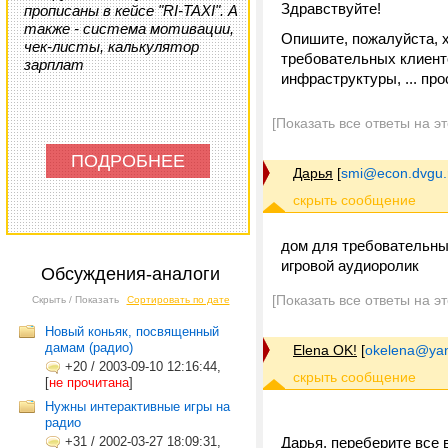
Здравствуйте!
прописаны в кейсе "RI-TAXI". А
также - система мотивации,
Опишите, пожалуйста, 
чек-листы, калькулятор
требовательных клиенто
зарплат
инфраструктуры, ... пр
[Показать все ответы на э
ПОДРОБНЕЕ
Дарья
[
smi@econ.dvgu.
дом для требовательных 
игровой аудиоролик
Обсуждения-аналоги
[Показать все ответы на э
Скрыть / Показать
Сортировать по дате
Новый коньяк, посвященный
дамам (радио)
Elena OK!
[
okelena@yan
+20
/
2003-09-10 12:16:44,
[
не прочитана
]
Нужны интерактивные игры на
радио
+31
/
2002-03-27 18:09:31,
Дарья, переберите все