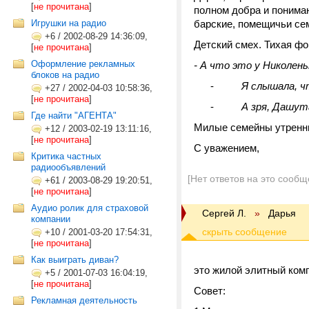
[
не прочитана
]
полном добра и пониман
Игрушки на радио
барские, помещичьи се
+6
/
2002-08-29 14:36:09,
Детский смех. Тихая фо
[
не прочитана
]
Оформление рекламных
- А что это у Николен
блоков на радио
-
Я слышала, ч
+27
/
2002-04-03 10:58:36,
[
не прочитана
]
-
А зря, Дашута
Где найти "АГЕНТА"
Милые семейны утренни
+12
/
2003-02-19 13:11:16,
[
не прочитана
]
С уважением,
Критика частных
радиообъявлений
[Нет ответов на это сообщ
+61
/
2003-08-29 19:20:51,
[
не прочитана
]
Аудио ролик для страховой
Сергей Л.
»
Дарья
компании
+10
/
2001-03-20 17:54:31,
[
не прочитана
]
Как выиграть диван?
это жилой элитный ком
+5
/
2001-07-03 16:04:19,
[
не прочитана
]
Совет:
Рекламная деятельность