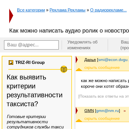
Все категории
»
Реклама Рекламы
»
О радиорекламе...
Как можно написать аудио ролик о новостр
Уведомлять об
Ваш
изменениях
(пр
Дарья
[
smi@econ.dvgu.
TRIZ-RI Group
Как выявить
как же можно написать р
критерии
короче они хотят образ
результативности
[Показать все ответы на э
таксиста?
GMN
[
gmn@nm.ru
]
»
Готовые критерии
результативности
сотрудников службы такси