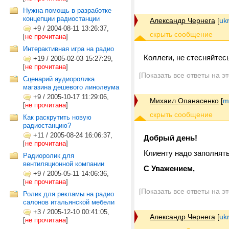
Нужна помощь в разработке
концепции радиостанции
Александр Чернега
[
uk
+9
/
2004-08-11 13:26:37,
[
не прочитана
]
Интерактивная игра на радио
Коллеги, не стесняйтесь
+19
/
2005-02-03 15:27:29,
[
не прочитана
]
[Показать все ответы на э
Сценарий аудиоролика
магазина дешевого линолеума
+9
/
2005-10-17 11:29:06,
Михаил Опанасенко
[
m
[
не прочитана
]
Как раскрутить новую
радиостанцию?
+11
/
2005-08-24 16:06:37,
Добрый день!
[
не прочитана
]
Клиенту надо заполнять
Радиоролик для
вентиляционной компании
С Уважением,
+9
/
2005-05-11 14:06:36,
[
не прочитана
]
[Показать все ответы на э
Ролик для рекламы на радио
салонов итальянской мебели
+3
/
2005-12-10 00:41:05,
Александр Чернега
[
uk
[
не прочитана
]