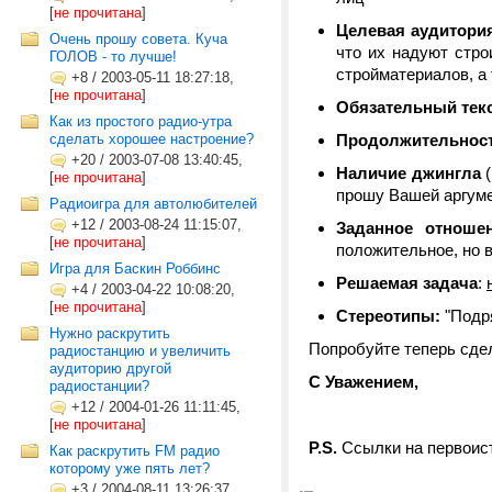
[
не прочитана
]
Целевая аудитори
Очень прошу совета. Куча
что их надуют стро
ГОЛОВ - то лучше!
стройматериалов, а 
+8
/
2003-05-11 18:27:18,
[
не прочитана
]
Обязательный тек
Как из простого радио-утра
сделать хорошее настроение?
Продолжительност
+20
/
2003-07-08 13:40:45,
Наличие джингла
(
[
не прочитана
]
прошу Вашей аргум
Радиоигра для автолюбителей
+12
/
2003-08-24 11:15:07,
Заданное отноше
[
не прочитана
]
положительное, но 
Игра для Баскин Роббинс
Решаемая задача
:
+4
/
2003-04-22 10:08:20,
[
не прочитана
]
Стереотипы:
"Подря
Нужно раскрутить
Попробуйте теперь сдела
радиостанцию и увеличить
аудиторию другой
С Уважением,
радиостанции?
+12
/
2004-01-26 11:11:45,
[
не прочитана
]
P.S.
Ссылки на первоис
Как раскрутить FM радио
которому уже пять лет?
+3
/
2004-08-11 13:26:37,