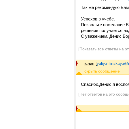
Так же рекомендую Вам
Успехов в учебе.
Позвольте пожелание В
решение получается на
С уважением, Денис Во
[Показать все ответы на э
юлия
[
yuliya-ilinskaya@
Спасибо,Денис!я восполь
[Нет ответов на это сообщ