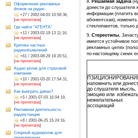
Решаемая задача
(н
Оформление рекламных
донести до слушателя 
блоков на радио
информации (платить вс
+27
/
2002-04-03 10:58:36,
абонентская), изменить
[
не прочитана
]
стеклопакетов, только 
Где найти "АГЕНТА"
+12
/
2003-02-19 13:11:16,
Стереотипы.
Зачасту
[
не прочитана
]
имеется устойчивое по
Критика частных
рекламных целях (полож
радиообъявлений
по-настоящему синих ен
+61
/
2003-08-29 19:20:51,
[
не прочитана
]
Аудио ролик для страховой
компании
ПЗИЦИОНИРОВАНИ
+10
/
2001-03-20 17:54:31,
напомнить или донес
[
не прочитана
]
до слушателя мысль,
Как выиграть диван?
эмоцию или избежат
+5
/
2001-07-03 16:04:19,
нежелательных
[
не прочитана
]
ассоциаций
Рекламная деятельность
радиостанции
+8
/
2001-06-25 15:24:16,
[
не прочитана
]
Спорный аудиоролик для
авиакампании