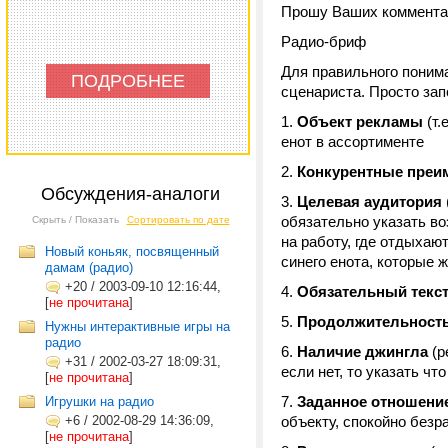
Прошу Ваших комментар
Радио-бриф
Для правильного поним
ПОДРОБНЕЕ
сценариста. Просто зап
Объект рекламы
(т.
енот в ассортименте
Конкурентные преи
Обсуждения-аналоги
Целевая аудитория
обязательно указать во
Скрыть / Показать
Сортировать по дате
на работу, где отдыхаю
Новый коньяк, посвященный
синего енота, которые 
дамам (радио)
+20
/
2003-09-10 12:16:44,
Обязательный текс
[
не прочитана
]
Продолжительность
Нужны интерактивные игры на
радио
Наличие джингла
(р
+31
/
2002-03-27 18:09:31,
если нет, то указать чт
[
не прочитана
]
Заданное отношени
Игрушки на радио
+6
/
2002-08-29 14:36:09,
объекту, спокойно безр
[
не прочитана
]