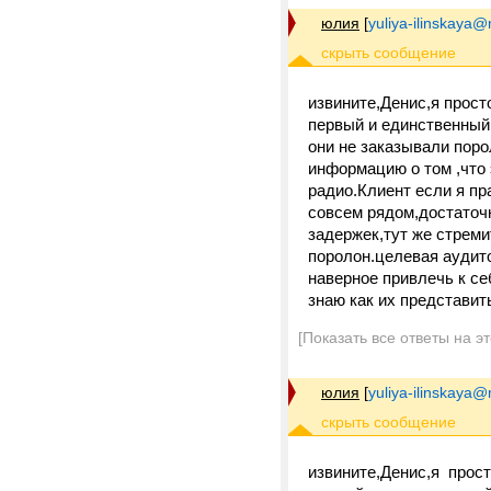
юлия
[
yuliya-ilinskaya@
извините,Денис,я прост
первый и единственный
они не заказывали поро
информацию о том ,что 
радио.Клиент если я пр
совсем рядом,достаточн
задержек,тут же стреми
поролон.целевая аудит
наверное привлечь к се
знаю как их представить
[Показать все ответы на э
юлия
[
yuliya-ilinskaya@
извините,Денис,я прос