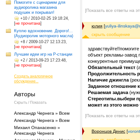
Помогите с сценарием для
аудиоролика магазина
[Показать все ответы на э
подушек и покрывал!
+10
/
2010-02-25 19:18:24,
[
не прочитана
]
юлия
[
yuliya-ilinskaya@
Куплю вдохновение. Дорого!...
(Аудиоролик моторного масла)
+8
/
2009-10-27 12:13:23,
[
не прочитана
]
здравствуйте!!помогите
Лучшии идеи игр на Р-станции
объект рекламы-завод 
+2
/
2013-09-23 17:23:48,
конкурентные преимуще
[
не прочитана
]
Обязательный текст
(а
Продолжительность 
Создать аналогичное
Наличие джингла
(рек
обсуждение...
Заданное отношение к
Решаемая задача
(нуж
Авторы
Стереотипы.выбери п
Скрыть / Показать
может из этого можно 
Александр Чернега » Всем
[Показать все ответы на э
Александр Чернега » Всем
Михаил Опанасенко »
Воронцов Денис
[
voron
Александр Чернега