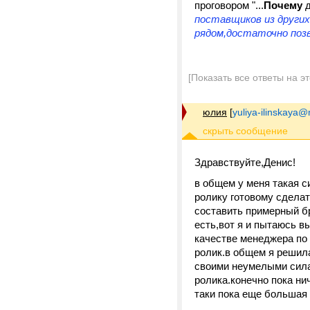
проговором "...
П
очему
д
поставщиков из других
рядом,достаточно позв
[Показать все ответы на э
юлия
[
yuliya-ilinskaya@
Здравствуйте,Денис!
в общем у меня такая с
ролику готовому сделат
составить примерный бр
есть,вот я и пытаюсь в
качестве менеджера по
ролик.в общем я решила
своими неумелыми силам
ролика.конечно пока ни
таки пока еще большая 