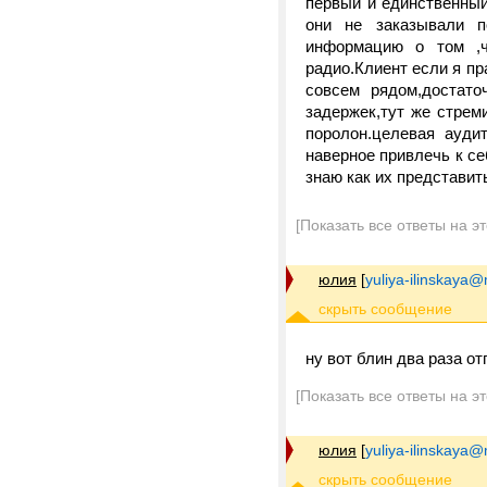
первый и единственный
они не заказывали п
информацию о том ,ч
радио.Клиент если я пр
совсем рядом,достато
задержек,тут же стреми
поролон.целевая ауди
наверное привлечь к се
знаю как их представить
[Показать все ответы на э
юлия
[
yuliya-ilinskaya@
ну вот блин два раза от
[Показать все ответы на э
юлия
[
yuliya-ilinskaya@