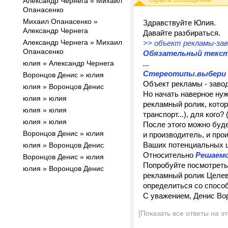
Александр Чернега » Михаил
Опанасенко
Михаил Опанасенко »
Здравствуйте Юлия.
Александр Чернега
Давайте разбираться.
Александр Чернега » Михаил
>> объект рекламы-зав
Опанасенко
Обязательный текс
юлия » Александр Чернега
...
Стереотипы.выбери 
Воронцов Денис » юлия
Объект рекламы - завод
юлия » Воронцов Денис
Но начать наверное нуж
юлия » юлия
рекламный ролик, котор
юлия » юлия
транспорт...), для кого
юлия » юлия
После этого можно буд
Воронцов Денис » юлия
и производитель, и прои
Ваших потенциальных 
юлия » Воронцов Денис
Относительно
Решаемо
Воронцов Денис » юлия
Попробуйте посмотреть
юлия » Воронцов Денис
рекламный ролик Целево
определиться со спосо
С уважением, Денис Во
[Показать все ответы на э