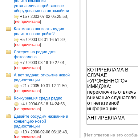
ролика компании
устанавливающей газовое
оборудование на автомобили
+15
/
2003-07-02 05:25:58,
[
не прочитана
]
Как можно написать аудио
ролик о новостройке?
+5
/
2003-08-01 16:51:39,
[
не прочитана
]
Лотерея на радио для
фотосалона
+7
/
2003-03-18 19:27:01,
[
не прочитана
]
КОТРРЕКЛАМА В
А вот задача: открытие новой
СЛУЧАЕ
радиостанции
«УРОНЕННОГО»
+21
/
2005-10-31 12:11:50,
ИМИДЖА:
[
не прочитана
]
переключить отвлечь
внимание слушателя
Конкуренция среди радио
от негативной
+4
/
2004-05-18 14:24:53,
информации
[
не прочитана
]
Давайте обсудим название и
АНТИРЕКЛАМА
концепцию новой
радиостанции
+10
/
2006-02-06 06:18:43,
[Нет ответов на это сообщ
[
не прочитана
]