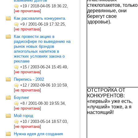
взыманию долгов
стеклопакетов, только
+19
/
2018-04-05 18:36:22,
деревянные, они
[
не прочитана
]
берегут свое
Как расхвалить конкурента.
здоровье).
+9
/
2001-06-19 17:32:25,
[
не прочитана
]
Как провести акцию в
радиоэфире по выведению на
рынок новых брэндов
алкогольных напитков в
жестких условиях закона о
рекламе
+15
/
2003-06-24 15:45:49,
[
не прочитана
]
Перепись - 2002
+12
/
2002-09-06 10:10:59,
ОТСТРОЙКА ОТ
[
не прочитана
]
КОНКУРЕНТОВ:
Боулинг
«первый» уже есть,
+8
/
2001-08-30 19:55:34,
«лучший» тоже, а я
[
не прочитана
]
настоящий!
Мой город
+10
/
2003-05-14 18:57:03,
[
не прочитана
]
Нужна идея для создания