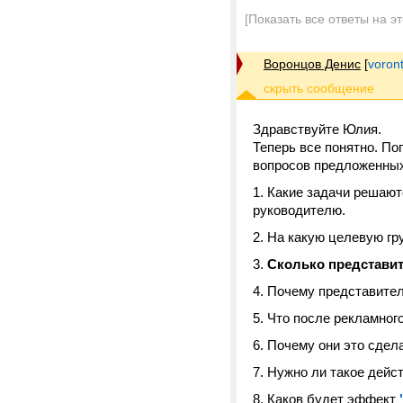
[Показать все ответы на э
Воронцов Денис
[
voron
Здравствуйте Юлия.
Теперь все понятно. П
вопросов предложенных
Какие задачи решаютс
руководителю.
На какую целевую гр
Сколько представит
Почему представител
Что после рекламног
Почему они это сдел
Нужно ли такое дейс
Каков будет эффект