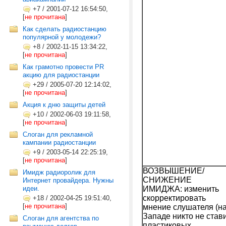
+7
/
2001-07-12 16:54:50,
[
не прочитана
]
Как сделать радиостанцию
популярной у молодежи?
+8
/
2002-11-15 13:34:22,
[
не прочитана
]
Как грамотно провести PR
акцию для радиостанции
+29
/
2005-07-20 12:14:02,
[
не прочитана
]
Акция к дню защиты детей
+10
/
2002-06-03 19:11:58,
[
не прочитана
]
Слоган для рекламной
кампании радиостанции
+9
/
2003-05-14 22:25:19,
[
не прочитана
]
ВОЗВЫШЕНИЕ/
Имидж радиоролик для
СНИЖЕНИЕ
Интернет провайдера. Нужны
идеи.
ИМИДЖА: изменить
скорректировать
+18
/
2002-04-25 19:51:40,
[
не прочитана
]
мнение слушателя (н
Западе никто не став
Слоган для агентства по
пластиковых