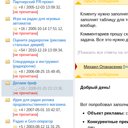
Партнерский PR-проект
+8
/
2005-12-03 13:09:32,
[
не прочитана
]
Клиенту нужно заполнят
Игра на радио для игровых
заполнят таблицу для т
автоматов
вообще.
+16
/
2005-10-14 17:51:12,
[
не прочитана
]
Комментариев прошу ско
задача. Все это нужно 
Оцените радиоролик (реклама
стальных дверей)
+54
/
2010-12-19 13:09:34,
[Показать все ответы на э
[
не прочитана
]
Спецодежда и инструмент
(радиоролик)
Михаил Опанасенко
[
m
+8
/
2006-08-25 15:49:45,
[
не прочитана
]
Делаем бриф
Добрый день!
+16
/
2008-01-20 23:13:36,
[
не прочитана
]
Идея для радио ролика
Вот попробовал заполн
продовольственного магазина
+4
/
2007-05-01 10:42:07,
Объект рекламы
: 
[
не прочитана
]
Радио и Gsm-оператор
Конкурентные пре
+5
/
2003-08-12 11:31:25,
лиц