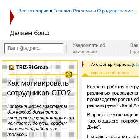
Все категории
»
Реклама Рекламы
»
О радиорекламе...
Делаем бриф
Уведомлять об
Ваш
изменениях
(пр
Александр Чернега
[
uk
TRIZ-RI Group
Как мотивировать
Коллеги, работая в стр
сотрудников СТО?
различных подразделен
производство ролика об
рекламируем? Обои! А ка
Готовые модели зарплаты
для каждой должности:
В процессе утверждения
критерии результативности,
такого эдакого, попроб
чек-листs, бонусы, график
Джек".
выполнения работ и не
только...
Пытаюсь составить нек