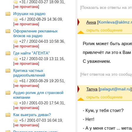
+31
/
2002-03-27 18:09:31,
[
не прочитана
]
[Показать все ответы на э
Игрушки на радио
+6
/
2002-08-29 14:36:09,
Анна
[
Komleva@aklmz.
[
не прочитана
]
Оформление рекламных
блоков на радио
+27
/
2002-04-03 10:58:36,
Ролик может быть архи
[
не прочитана
]
привлечёт ли это к Вам
Где найти "АГЕНТА"
+12
/
2003-02-19 13:11:16,
С уважением.
[
не прочитана
]
Критика частных
[Нет ответов на это сообщ
радиообъявлений
+61
/
2003-08-29 19:20:51,
[
не прочитана
]
Tanya
[
palagut@mail.ru
]
Аудио ролик для страховой
компании
+10
/
2001-03-20 17:54:31,
[
не прочитана
]
- Кум, у тебя стоит?
Как выиграть диван?
- Нет!
+5
/
2001-07-03 16:04:19,
[
не прочитана
]
- А у меня стоит ... ме