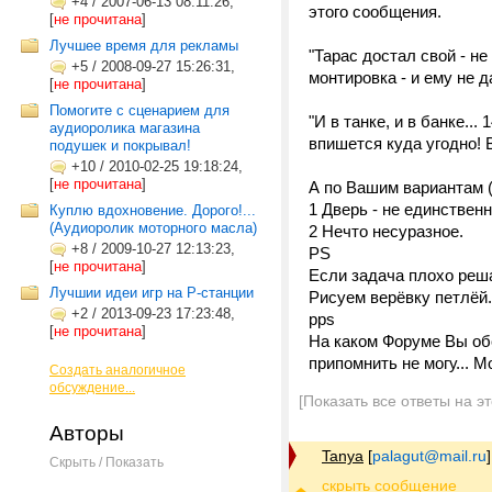
+4
/
2007-06-13 08:11:26,
этого сообщения.
[
не прочитана
]
Лучшее время для рекламы
"Тарас достал свой - не
+5
/
2008-09-27 15:26:31,
монтировка - и ему не д
[
не прочитана
]
Помогите с сценарием для
"И в танке, и в банке..
аудиоролика магазина
впишется куда угодно! 
подушек и покрывал!
+10
/
2010-02-25 19:18:24,
[
не прочитана
]
А по Вашим вариантам (
1 Дверь - не единствен
Куплю вдохновение. Дорого!...
(Аудиоролик моторного масла)
2 Нечто несуразное.
+8
/
2009-10-27 12:13:23,
PS
[
не прочитана
]
Если задача плохо реша
Лучшии идеи игр на Р-станции
Рисуем верёвку петлёй
+2
/
2013-09-23 17:23:48,
pps
[
не прочитана
]
На каком Форуме Вы об
припомнить не могу... М
Создать аналогичное
обсуждение...
[Показать все ответы на э
Авторы
Tanya
[
palagut@mail.ru
]
Скрыть / Показать