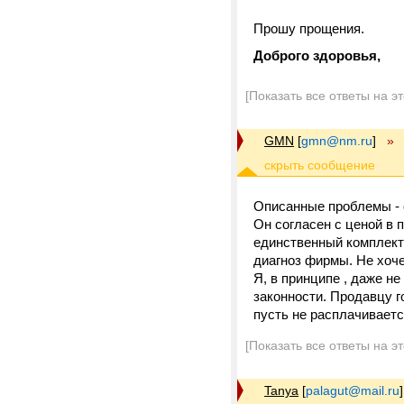
Прошу прощения.
Доброго здоровья,
[Показать все ответы на э
GMN
[
gmn@nm.ru
]
»
Описанные проблемы - 
Он согласен с ценой в п
единственный комплект
диагноз фирмы. Не хочет
Я, в принципе , даже н
законности. Продавцу г
пусть не расплачиваетс
[Показать все ответы на э
Tanya
[
palagut@mail.ru
]