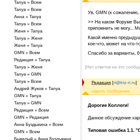
Tanya » Всем
Tanya » Всем
Ув, GMN (к сожалению, 
Анна » Tanya
>> На каком Форуме Вы
Tanya » Всем
припомнить не могу... М
Женя » Tanya
Какой именно предыдущи
Tanya » Женя
кое-что, может на что-т
Женя » Tanya
GMN » Всем
Спасибо за варианты, б
Редакция » Tanya
Tanya » Женя
[Нет ответов на это сообщ
Tanya » GMN
Tanya » Всем
Редакция
[
ri@triz-ri.ru
]
Андрей Жуков » Tanya
GMN » Tanya
Tanya » GMN
Дорогие Коллеги!
Редакция » Всем
GMN » Редакция
Данное обсуждение хара
Анна Буздыкина » Всем
Типовая ошибка 1.1. 
GMN » Всем
Бывалый » Анна Буздыкина