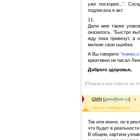
уже поскорее...". Сос
подписала я акт.
Дали мне также упаков
оказалось. "Быстро выб
жду пока привезут, а 
мелкие свои ошибки.
А Вы говорите
"танки и
креативно не писал Лен
Доброго здоровья,
[Показать все ответы на э
GMN
[
gmn@nm.ru
]
»
Так или иначе, но в рек
что будет в реальности 
В общем, картина узнава