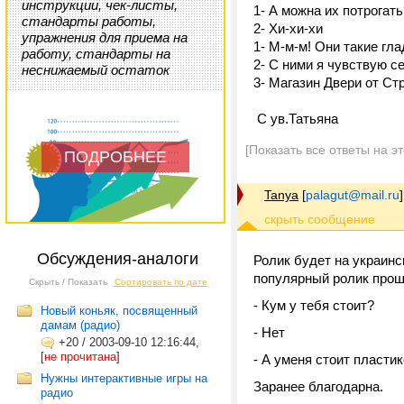
инструкции, чек-листы,
1- А можна их потрогать
стандарты работы,
2- Хи-хи-хи
упражнения для приема на
1- М-м-м! Они такие гл
работу, стандарты на
2- С ними я чувствую с
неснижаемый остаток
3- Магазин Двери от Стр
С ув.Татьяна
[Показать все ответы на э
ПОДРОБНЕЕ
Tanya
[
palagut@mail.ru
]
Обсуждения-аналоги
Ролик будет на украинс
популярный ролик прошл
Скрыть / Показать
Сортировать по дате
- Кум у тебя стоит?
Новый коньяк, посвященный
дамам (радио)
- Нет
+20
/
2003-09-10 12:16:44,
[
не прочитана
]
- А уменя стоит пласти
Нужны интерактивные игры на
Заранее благодарна.
радио