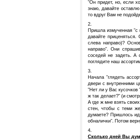
"Он придет, но, если х
знаю, давайте оставлю
то вдруг Вам не подойде
Пришла измученная "с 
давайте приценяться. 
слева направо)? Осно
направо". Они спрашив
соседей не задеть. А 
поглядите наш ассортим
Начала "глядеть ассор
двери с внутренними ц
"Нет ли у Вас кусочков
ж так делает?" (и смотр
А где ж мне взять свои
стен, чтобы с теми ж
думаете? Пришлось идт
обналички". Потом верн
Сколько дней Вы дума