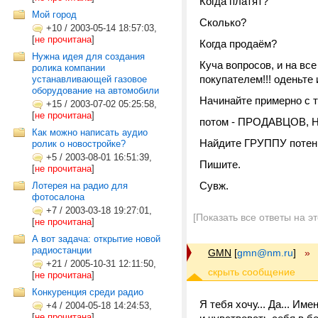
Когда платят?
Мой город
Сколько?
+10
/
2003-05-14 18:57:03,
[
не прочитана
]
Когда продаём?
Нужна идея для создания
Куча вопросов, и на все
ролика компании
покупателем!!! оденьте 
устанавливающей газовое
оборудование на автомобили
Начинайте примерно с 
+15
/
2003-07-02 05:25:58,
[
не прочитана
]
потом - ПРОДАВЦОВ, Н
Как можно написать аудио
Найдите ГРУППУ потенц
ролик о новостройке?
+5
/
2003-08-01 16:51:39,
Пишите.
[
не прочитана
]
Сувж.
Лотерея на радио для
фотосалона
+7
/
2003-03-18 19:27:01,
[Показать все ответы на э
[
не прочитана
]
А вот задача: открытие новой
радиостанции
GMN
[
gmn@nm.ru
]
»
+21
/
2005-10-31 12:11:50,
[
не прочитана
]
Конкуренция среди радио
Я тебя хочу... Да... И
+4
/
2004-05-18 14:24:53,
[
не прочитана
]