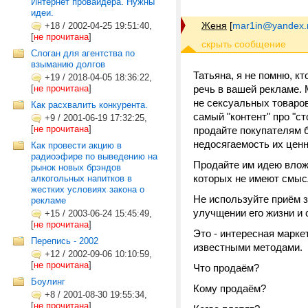
Интернет провайдера. Нужны
идеи.
Женя
[
mar1in@yandex.
+18
/
2002-04-25 19:51:40,
[
не прочитана
]
Слоган для агентства по
взыманию долгов
Татьяна, я не помню, кт
+19
/
2018-04-05 18:36:22,
[
не прочитана
]
речь в вашей рекламе. 
не сексуальных товаров
Как расхвалить конкурента.
самый "контент" про "ст
+9
/
2001-06-19 17:32:25,
[
не прочитана
]
продайте покупателям б
недосягаемость их ценн
Как провести акцию в
радиоэфире по выведению на
Продайте им идею вложе
рынок новых брэндов
которых не имеют смыс
алкогольных напитков в
жестких условиях закона о
Не используйте приём з
рекламе
улучщении его жизни и 
+15
/
2003-06-24 15:45:49,
[
не прочитана
]
Это - интересная марке
Перепись - 2002
известными методами.
+12
/
2002-09-06 10:10:59,
[
не прочитана
]
Что продаём?
Боулинг
Кому продаём?
+8
/
2001-08-30 19:55:34,
[
не прочитана
]