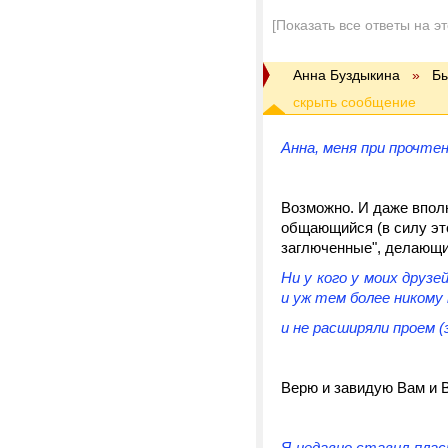
[Показать все ответы на э
Анна Буздыкина
»
Б
Анна, меня при прочте
Возможно. И даже вполн
общающийся (в силу это
заглюченные", делающи
Ни у кого у моих друзе
и уж тем более никому 
и не расширяли проем (
Верю и завидую Вам и 
Я недавно ставил плас