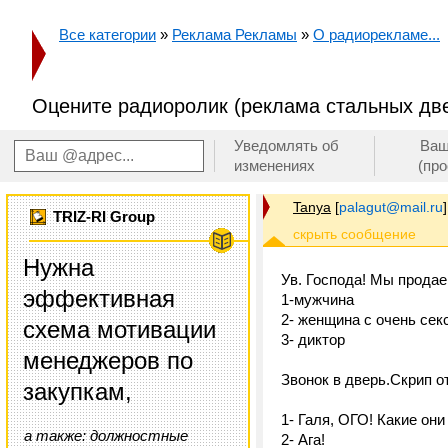
Все категории
»
Реклама Рекламы
»
О радиорекламе...
Оцените радиоролик (реклама стальных дв
Уведомлять об
Ваш
изменениях
(пр
Tanya
[
palagut@mail.ru
]
TRIZ-RI Group
Нужна
Ув. Господа! Мы прода
эффективная
1-мужчина
2- женщина с очень се
схема мотивации
3- диктор
менеджеров по
Звонок в дверь.Скрип о
закупкам,
1- Галя, ОГО! Какие он
а также: должностные
2- Ага!