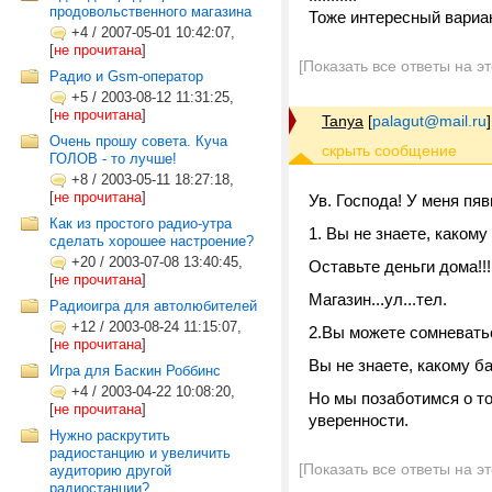
продовольственного магазина
Тоже интересный вариа
+4
/
2007-05-01 10:42:07,
[
не прочитана
]
[Показать все ответы на э
Радио и Gsm-оператор
+5
/
2003-08-12 11:31:25,
[
не прочитана
]
Tanya
[
palagut@mail.ru
]
Очень прошу совета. Куча
ГОЛОВ - то лучше!
+8
/
2003-05-11 18:27:18,
[
не прочитана
]
Ув. Господа! У меня пя
Как из простого радио-утра
1. Вы не знаете, каком
сделать хорошее настроение?
+20
/
2003-07-08 13:40:45,
Оставьте деньги дома!!!
[
не прочитана
]
Магазин...ул...тел.
Радиоигра для автолюбителей
+12
/
2003-08-24 11:15:07,
2.Вы можете сомневатьс
[
не прочитана
]
Вы не знаете, какому б
Игра для Баскин Роббинс
+4
/
2003-04-22 10:08:20,
Но мы позаботимся о т
[
не прочитана
]
уверенности.
Нужно раскрутить
радиостанцию и увеличить
[Показать все ответы на э
аудиторию другой
радиостанции?