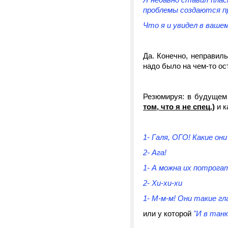
проблемы создаются п
Что я и увидел в вашем
Да. Конечно, неправил
надо было на чем-то ос
Резюмируя: в будущем
том, что я не спец.)
и к
1- Галя, ОГО! Какие он
2- Ага!
1- А можна их потрога
2- Хи-хи-хи
1- М-м-м! Они такие г
или у которой
"И в танке