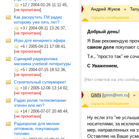
+12
/
2004-01-26 11:11:45,
Андрей Жуков
»
Tan
[
не прочитана
]
Как раскрутить FM радио
которому уже пять лет?
+3
/
2004-08-11 13:26:37,
Добрый день!
[
не прочитана
]
Игры для вечернего эфира
Я Вам рекомендую про
+6
/
2005-04-21 17:08:41,
самом деле
покупают с
[
не прочитана
]
Т.е., "просто так" не с
Сценарий радиоролика
магазина учебной литературы
С Уважением,
+5
/
2004-07-15 18:52:36,
[
не прочитана
]
[Нет ответов на это сообщ
Строительный супермаркет
+10
/
2005-12-06 13:14:02,
[
не прочитана
]
GMN
[
gmn@nm.ru
]
»
Радио ролик телекомпании-
этичен или нет?
+14
/
2006-07-07 20:48:44,
[
не прочитана
]
Ну если это "не услыша
носителями, за исключ
Радиоролик для мелких
оптовиков, покупающих
мер, направленных на э
топливо
Оставляю на Ваше усмот