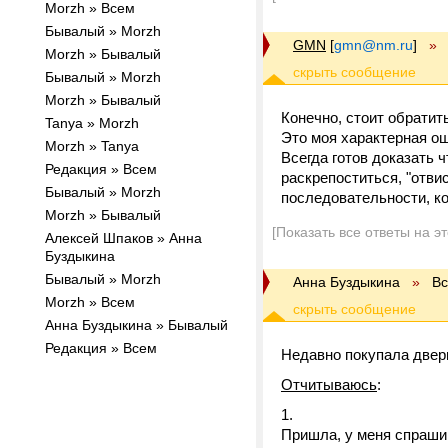
Morzh » Всем
Бывалый » Morzh
GMN
[
gmn@nm.ru
]
»
Morzh » Бывалый
Бывалый » Morzh
Morzh » Бывалый
Конечно, стоит обратит
Tanya » Morzh
Это моя характерная ош
Morzh » Tanya
Всегда готов доказать ч
Редакция » Всем
раскрепоститься, "отви
Бывалый » Morzh
последовательности, ко
Morzh » Бывалый
[Показать все ответы на э
Алексей Шпаков » Анна
Буздыкина
Бывалый » Morzh
Анна Буздыкина
»
В
Morzh » Всем
Анна Буздыкина » Бывалый
Редакция » Всем
Недавно покупала двер
Отчитываюсь
:
Пришла, у меня спрашив