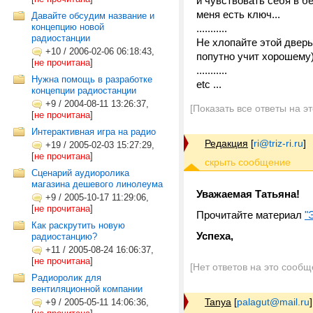
и чувствовать себя в бе
меня есть ключ...
Давайте обсудим название и
концепцию новой
...........
радиостанции
Не хлопайте этой дверью
+10
/
2006-02-06 06:18:43,
попутно учит хорошему)
[
не прочитана
]
...........
Нужна помощь в разработке
etc ...
концепции радиостанции
+9
/
2004-08-11 13:26:37,
[Показать все ответы на э
[
не прочитана
]
Интерактивная игра на радио
Редакция
[
ri@triz-ri.ru
]
+19
/
2005-02-03 15:27:29,
[
не прочитана
]
Сценарий аудиоролика
магазина дешевого линолеума
Уважаемая Татьяна!
+9
/
2005-10-17 11:29:06,
[
не прочитана
]
Прочитайте материал
"
Как раскрутить новую
Успеха,
радиостанцию?
+11
/
2005-08-24 16:06:37,
[
не прочитана
]
[Нет ответов на это сообщ
Радиоролик для
вентиляционной компании
Tanya
[
palagut@mail.ru
]
+9
/
2005-05-11 14:06:36,