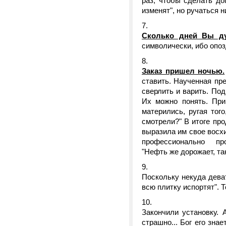
раз, чтобы сделать доп
изменят", но ручаться ни
Сколько дней Вы ду
символически, ибо опоз
Заказ пришел ночью.
ставить. Наученная пр
сверлить и варить. Под
Их можно понять. При
матерились, ругая тог
смотрели?" В итоге пр
выразила им свое восх
профессионально п
"Нефть же дорожает, так
Поскольку некуда дева
всю плитку испортят". Т
Закончили установку. 
страшно... Бог его знае