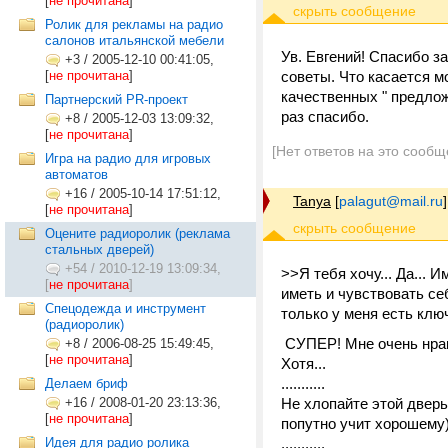
[
не прочитана
]
Ролик для рекламы на радио
салонов итальянской мебели
Ув. Евгений! Спасибо з
+3
/
2005-12-10 00:41:05,
[
не прочитана
]
советы. Что касается м
качественных " предлож
Партнерский PR-проект
раз спасибо.
+8
/
2005-12-03 13:09:32,
[
не прочитана
]
[Нет ответов на это сообщ
Игра на радио для игровых
автоматов
+16
/
2005-10-14 17:51:12,
Tanya
[
palagut@mail.ru
]
[
не прочитана
]
Оцените радиоролик (реклама
стальных дверей)
+54
/
2010-12-19 13:09:34,
>>Я тебя хочу... Да...
[
не прочитана
]
иметь и чувствовать се
Спецодежда и инструмент
только у меня есть ключ
(радиоролик)
СУПЕР! Мне очень нрави
+8
/
2006-08-25 15:49:45,
[
не прочитана
]
Хотя...
...........
Делаем бриф
+16
/
2008-01-20 23:13:36,
Не хлопайте этой дверью
[
не прочитана
]
попутно учит хорошему)
Идея для радио ролика
...........