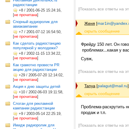
Рекламная деятельность
радиостанции
[Показать все ответы на э
+8
/
2001-06-25 15:24:16,
[
не прочитана
]
Спорный аудиоролик для
Женя
[
mar1in@yandex.
авиакампании
+7
/
2001-07-12 16:54:50,
[
не прочитана
]
Как сделать радиостанцию
Фрейду 150 лет. Он гов
популярной у молодежи?
проблемах...какая у ва
+8
/
2002-11-15 13:34:22,
[
не прочитана
]
Сувж,
Как грамотно провести PR
акцию для радиостанции
[Показать все ответы на э
+29
/
2005-07-20 12:14:02,
[
не прочитана
]
Tanya
[
palagut@mail.ru
]
Акция к дню защиты детей
+10
/
2002-06-03 19:11:58,
[
не прочитана
]
Слоган для рекламной
Проблема-раскрутить н
кампании радиостанции
продаж и т.п.
+9
/
2003-05-14 22:25:19,
[
не прочитана
]
Имидж радиоролик для
[Показать все ответы на э