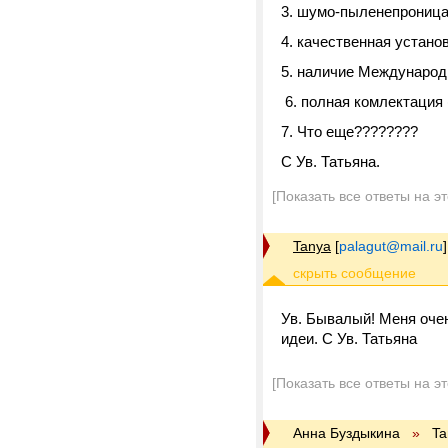
3. шумо-пыленепрониц
4. качественная установ
5. наличие Международ
6. полная комлектация (
7. Что еще????????
С Ув. Татьяна.
[Показать все ответы на э
Tanya
[
palagut@mail.ru
]
Ув. Бывалый! Меня оче
идеи. С Ув. Татьяна
[Показать все ответы на э
Анна Буздыкина
»
Ta