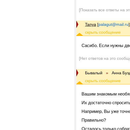
[Показать все ответы на э
Tanya
[
palagut@mail.ru
]
Сасибо. Если нужны двери
[Нет ответов на это сообщ
Бывалый
»
Анна Буз
Вашим знакомым необяз
Их достаточно спросить
Например, Вы уже точно
Правильно?
Осталось только собрат