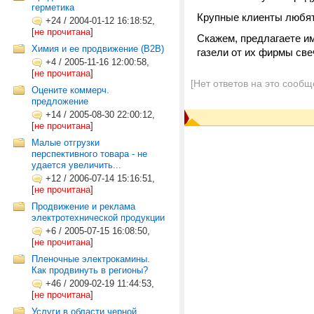
герметика
Крупные клиенты любят
+24
/
2004-01-12 16:18:52,
[
не прочитана
]
Скажем, предлагаете им
Химия и ее продвижение (B2B)
газели от их фирмы све
+4
/
2005-11-16 12:00:58,
[
не прочитана
]
[Нет ответов на это сообщ
Оцените коммерч.
предложение
+14
/
2005-08-30 22:00:12,
[
не прочитана
]
Малые отгрузки
перспективного товара - не
удается увеличить...
+12
/
2006-07-14 15:16:51,
[
не прочитана
]
Продвижение и реклама
электротехнической продукции
+6
/
2005-07-15 16:08:50,
[
не прочитана
]
Пленочные электрокамины.
Как продвинуть в регионы?
+46
/
2009-02-19 11:44:53,
[
не прочитана
]
Услуги в области черной