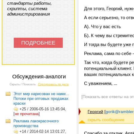
стандарты работы,
скрипты, система
Для этого, Георгий, нуж
администрирования
А если серьезно, то отв
А). Что у вас есть
Б). К чему вы стремите
ПОДРОБНЕЕ
И тогда вы будете уже 
Реклама, сама по себе 
Так что, когда будете 
потенциальный клиент. 
ваших потенциальных к
Обсуждения-аналоги
С уважением, ...
Скрыть / Показать
Сортировать по дате
Этот мир нарисован не нами...
[Показать все ответы на э
Потоки при оптовых продажах
краски
+25
/
2006-05-16 13:45:04,
Георгий
[
gorik@rambler
[
не прочитана
]
Реклама лакокрасочного
производства
+14
/
2014-02-14 13:01:27,
Спасибо за отклик, Арт