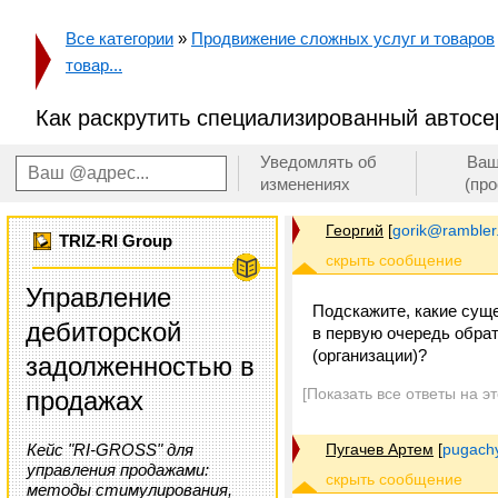
Все категории
»
Продвижение сложных услуг и товаров
товар...
Как раскрутить специализированный автосе
Уведомлять об
Ваш
изменениях
(пр
Георгий
[
gorik@rambler
TRIZ-RI Group
Управление
Подскажите, какие сущ
дебиторской
в первую очередь обра
(организации)?
задолженностью в
[Показать все ответы на э
продажах
Кейс "RI-GROSS" для
Пугачев Артем
[
pugach
управления продажами:
методы стимулирования,