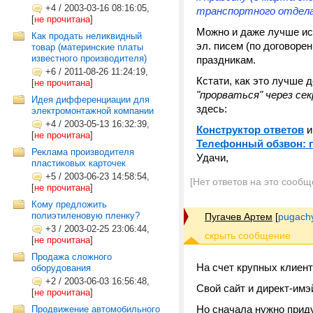
+4
/
2003-03-16 08:16:05,
транспортного отдела 
[
не прочитана
]
Можно и даже лучше исп
Как продать неликвидный
эл. писем (по договоре
товар (материнские платы
известного производителя)
праздникам.
+6
/
2011-08-26 11:24:19,
Кстати, как это лучше д
[
не прочитана
]
"прорваться" через се
Идея дифференциации для
здесь:
электромонтажной компании
+4
/
2003-05-13 16:32:39,
Конструктор ответов
и
[
не прочитана
]
Телефонный обзвон: п
Реклама производителя
Удачи,
пластиковых карточек
+5
/
2003-06-23 14:58:54,
[Нет ответов на это сообщ
[
не прочитана
]
Кому предложить
полиэтиленовую пленку?
Пугачев Артем
[
pugach
+3
/
2003-02-25 23:06:44,
[
не прочитана
]
Продажа сложного
На счет крупных клиент
оборудования
+2
/
2003-06-03 16:56:48,
Свой сайт и директ-имэ
[
не прочитана
]
Но сначала нужно приду
Продвижение автомобильного