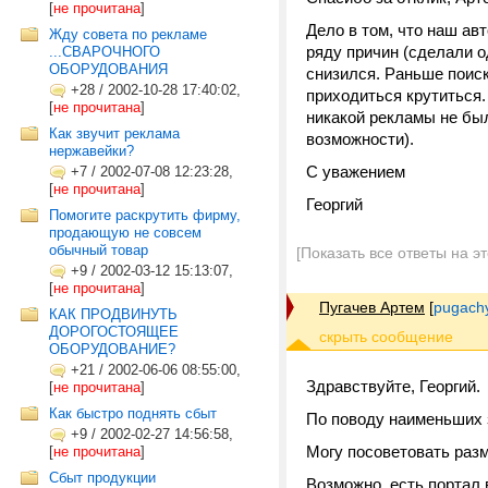
[
не прочитана
]
Дело в том, что наш авт
Жду совета по рекламе
ряду причин (сделали 
...СВАРОЧНОГО
ОБОРУДОВАНИЯ
снизился. Раньше поиск
+28
/
2002-10-28 17:40:02,
приходиться крутиться.
[
не прочитана
]
никакой рекламы не был
Как звучит реклама
возможности).
нержавейки?
С уважением
+7
/
2002-07-08 12:23:28,
[
не прочитана
]
Георгий
Помогите раскрутить фирму,
продающую не совсем
обычный товар
[Показать все ответы на э
+9
/
2002-03-12 15:13:07,
[
не прочитана
]
Пугачев Артем
[
pugach
КАК ПРОДВИНУТЬ
ДОРОГОСТОЯЩЕЕ
ОБОРУДОВАНИЕ?
+21
/
2002-06-06 08:55:00,
Здравствуйте, Георгий.
[
не прочитана
]
Как быстро поднять сбыт
По поводу наименьших з
+9
/
2002-02-27 14:56:58,
Могу посоветовать разм
[
не прочитана
]
Сбыт продукции
Возможно, есть портал в