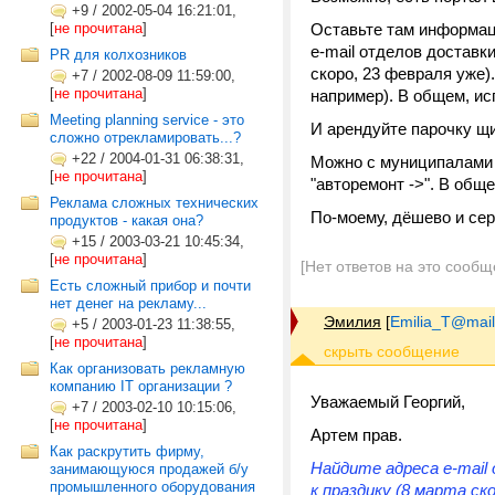
+9
/
2002-05-04 16:21:01,
[
не прочитана
]
Оставьте там информац
e-mail отделов доставк
PR для колхозников
скоро, 23 февраля уже).
+7
/
2002-08-09 11:59:00,
[
не прочитана
]
например). В общем, ис
Meeting planning service - это
И арендуйте парочку щ
сложно отрекламировать...?
+22
/
2004-01-31 06:38:31,
Можно с муниципалами д
[
не прочитана
]
"авторемонт ->". В общ
Реклама сложных технических
По-моему, дёшево и сер
продуктов - какая она?
+15
/
2003-03-21 10:45:34,
[
не прочитана
]
[Нет ответов на это сообщ
Есть сложный прибор и почти
нет денег на рекламу...
Эмилия
[
Emilia_T@mail
+5
/
2003-01-23 11:38:55,
[
не прочитана
]
Как организовать рекламную
компанию IT организации ?
Уважаемый Георгий,
+7
/
2003-02-10 10:15:06,
[
не прочитана
]
Артем прав.
Как раскрутить фирму,
Найдите адреса e-mail
занимающуюся продажей б/у
промышленного оборудования
к праздику (8 марта ско