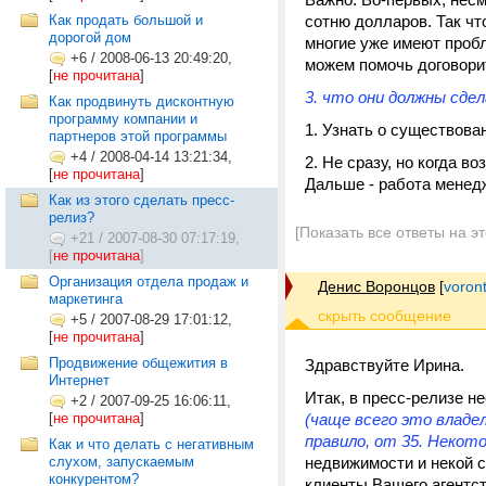
Как продать большой и
сотню долларов. Так чт
дорогой дом
многие уже имеют проб
+6
/
2008-06-13 20:49:20,
можем помочь договорит
[
не прочитана
]
3. что они должны сдел
Как продвинуть дисконтную
программу компании и
1. Узнать о существова
партнеров этой программы
+4
/
2008-04-14 13:21:34,
2. Не сразу, но когда в
[
не прочитана
]
Дальше - работа менед
Как из этого сделать пресс-
релиз?
[Показать все ответы на э
+21
/
2007-08-30 07:17:19,
[
не прочитана
]
Организация отдела продаж и
Денис Воронцов
[
voron
маркетинга
+5
/
2007-08-29 17:01:12,
[
не прочитана
]
Продвижение общежития в
Здравствуйте Ирина.
Интернет
Итак, в пресс-релизе 
+2
/
2007-09-25 16:06:11,
[
не прочитана
]
(чаще всего это владел
правило, от 35. Некото
Как и что делать с негативным
слухом, запускаемым
недвижимости и некой с
конкурентом?
клиенты Вашего агентст