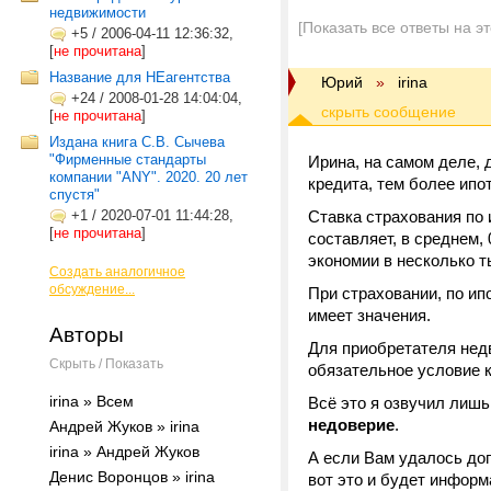
недвижимости
[Показать все ответы на э
+5
/
2006-04-11 12:36:32,
[
не прочитана
]
Название для НЕагентства
Юрий
»
irina
+24
/
2008-01-28 14:04:04,
[
не прочитана
]
Издана книга С.В. Сычева
"Фирменные стандарты
Ирина, на самом деле, 
компании "ANY". 2020. 20 лет
кредита, тем более ипо
спустя"
+1
/
2020-07-01 11:44:28,
Ставка страхования по 
[
не прочитана
]
составляет, в среднем,
экономии в несколько 
Создать аналогичное
обсуждение...
При страховании, по ип
имеет значения.
Авторы
Для приобретателя недв
Скрыть / Показать
обязательное условие к
irina » Всем
Всё это я озвучил лишь
недоверие
.
Андрей Жуков » irina
irina » Андрей Жуков
А если Вам удалось дого
Денис Воронцов » irina
вот это и будет инфор