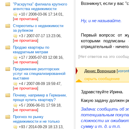
Возникнут, если у вас 
"Раскрутка" филиала крупного
агентства недвижимости
+10
/
2008-03-06 17:14:01,
[
не прочитана
]
Ну, и не называйте.
Стереотипы о недвижимости
за рубежом
Первый вопрсос от жу
+3
/
2007-07-17 13:23:06,
[
не прочитана
]
которыми подписаны 
отрицательный - ничего
Продаю квартиры по
квадратным метрам
[Нет ответов на это сообщ
+17
/
2005-07-03 12:08:16,
[
не прочитана
]
Продвижение риэлторских
Денис Воронцов
[
voron
услуг на специализированной
выставке
+4
/
2007-08-09 19:59:47,
[
не прочитана
]
Здравствуйте Ирина.
Почему, например в Германии,
проще купить квартиру?
Какую задачу должен ре
+5
/
2006-06-01 17:59:18,
Задача: сообщить об э
[
не прочитана
]
потенциальным покупа
Прогноз по рынку
сложности их ожидают 
недвижимости и не только
сумму и т. д. и т.п.
+93
/
2014-09-29 18:13:13,