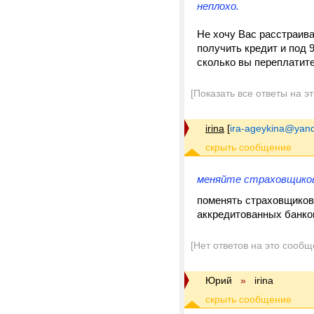
неплохо.
Не хочу Вас расстраив
получить кредит и под 9
сколько вы переплатите 
[Показать все ответы на э
irina
[
ira-ageykina@yand
меняйте страховщиков
поменять страховщиков
аккредитованных банко
[Нет ответов на это сообщ
Юрий
»
irina