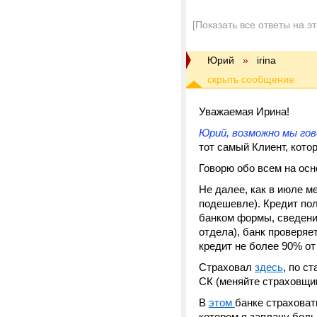
[Показать все ответы на э
Юрий
»
irina
Уважаемая Ирина!
Юрий
, возможно мы гов
тот самый Клиент, кото
Говорю обо всем на осн
Не далее, как в июле ме
подешевле). Кредит по
банком формы, сведени
отдела), банк проверяе
кредит не более 90% от
Страховал
здесь
, по с
СК (меняйте страховщик
В
этом
банке страховат
котором я заплачу боль