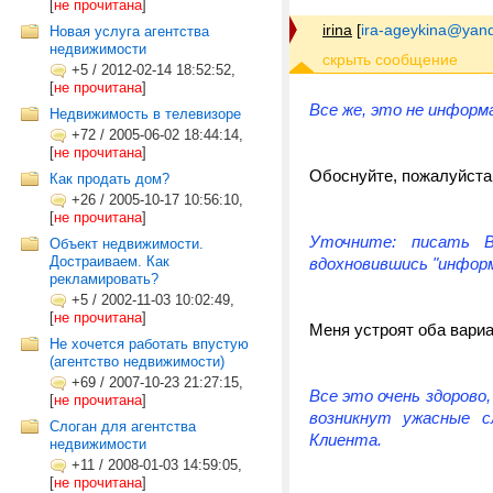
[
не прочитана
]
irina
[
ira-ageykina@yand
Новая услуга агентства
недвижимости
+5
/
2012-02-14 18:52:52,
[
не прочитана
]
Все же, это не информ
Недвижимость в телевизоре
+72
/
2005-06-02 18:44:14,
[
не прочитана
]
Обоснуйте, пожалуйста
Как продать дом?
+26
/
2005-10-17 10:56:10,
[
не прочитана
]
Уточните: писать 
Объект недвижимости.
Достраиваем. Как
вдохновившись "инфор
рекламировать?
+5
/
2002-11-03 10:02:49,
[
не прочитана
]
Меня устроят оба вариа
Не хочется работать впустую
(агентство недвижимости)
+69
/
2007-10-23 21:27:15,
Все это очень здорово,
[
не прочитана
]
возникнут
ужасные 
Слоган для агентства
Клиента.
недвижимости
+11
/
2008-01-03 14:59:05,
[
не прочитана
]