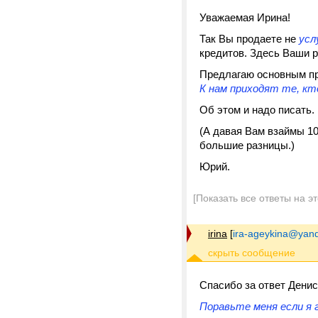
Уважаемая Ирина!
Так Вы продаете не
усл
кредитов. Здесь Ваши р
Предлагаю основным пре
К нам приходят те, кто
Об этом и надо писать. 
(А давая Вам взаймы 10
большие разницы.)
Юрий.
[Показать все ответы на э
irina
[
ira-ageykina@yand
Спасибо за ответ Денис
Поравьте меня если я 