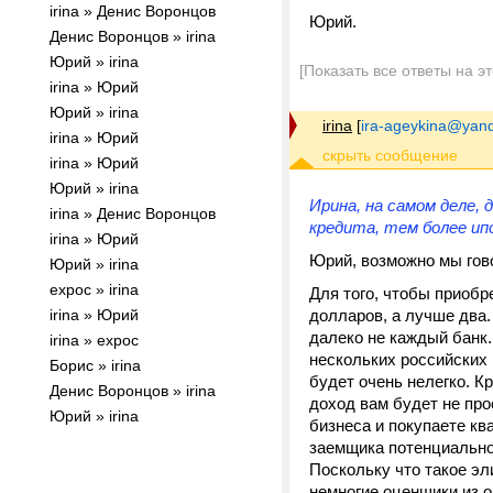
irina » Денис Воронцов
Юрий.
Денис Воронцов » irina
Юрий » irina
[Показать все ответы на э
irina » Юрий
Юрий » irina
irina
[
ira-ageykina@yand
irina » Юрий
irina » Юрий
Юрий » irina
Ирина, на самом деле, 
irina » Денис Воронцов
кредита, тем более ип
irina » Юрий
Юрий, возможно мы гово
Юрий » irina
expoc » irina
Для того, чтобы приоб
irina » Юрий
долларов, а лучше два.
далеко не каждый банк.
irina » expoc
нескольких российских 
Борис » irina
будет очень нелегко. К
Денис Воронцов » irina
доход вам будет не про
Юрий » irina
бизнеса и покупаете кв
заемщика потенциальног
Поскольку что такое эл
немногие оценщики из 