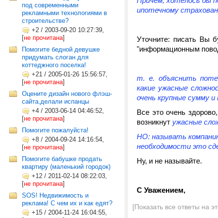
Причем, хотелось бы п
под современными
ипотечному страхован
рекламными технологиями в
строительстве?
+2
/
2003-09-20 10:27:39,
[
не прочитана
]
Уточните: писать Вы 
"информационным пово
Помогите бедной девушке
придумать слоган для
коттеджного поселка!
+21
/
2005-01-26 15:56:57,
т. е. объяснить пот
[
не прочитана
]
какие ужасные сложно
Оцените дизайн нового флэш-
очень крупные сумму и т
сайта,делали испанцы
+4
/
2003-06-14 04:46:52,
Все это очень здорово,
[
не прочитана
]
возникнут
ужасные сло
Помогите пожалуйста!
НО: называть компанию
+8
/
2004-09-24 14:16:54,
необходимости это сд
[
не прочитана
]
Помогите бабушке продать
Ну, и не называйте.
квартиру (маленький городок)
+12
/
2011-02-14 08:22:03,
[
не прочитана
]
С Уважением,
SOS! Недвижимость и
реклама! С чем их и как едят?
[Показать все ответы на э
+15
/
2004-11-24 16:04:55,