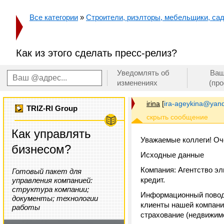
Все категории
»
Строители, риэлторы, мебельщики, сад
Как из этого сделать пресс-релиз?
Уведомлять об
Ваш
изменениях
(пр
irina
[
ira-ageykina@yand
TRIZ-RI Group
Как управлять
Уважаемые коллеги! Оч
бизнесом?
Исходные данные
Компания: Агентство эл
Готовый пакет для
кредит.
управления компанией:
структура компании;
Информационный повод:
документы; технологии
клиенты нашей компании
работы
страхование (недвижимо