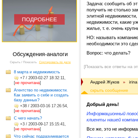
Задача: сообщить об э
получить не столько за
элитной недвижимости, 
ПОДРОБНЕЕ
недвижимости, какие уж
жилье, т. е. очень крупны
НО: называть компанию,
необходимости это сде
Вопрос: что делать?
Обсуждения-аналоги
Скрыть / Показать
Сортировать по дате
[Показать все ответы на э
8 марта и недвижимость
+7
/
2003-02-27 18:32:11,
Андрей Жуков
»
irina
[
не прочитана
]
Агентство по недвижимости.
Как заявить о себе и создать
базу данных?
Добрый день!
+38
/
2003-03-16 17:26:54,
[
не прочитана
]
Информационный повод:
С чего начать?
клиенты нашей компан
+3
/
2003-09-17 15:15:41,
Все же, это не информ
[
не прочитана
]
Что сейчас подразумевается