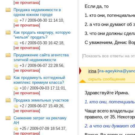
[
не прочитана
]
Если да, то
Продажа недвижимости в
одном южном городе
1. кто они, потенциаль
+7
/
2009-08-30 11:14:10,
2. а что они думают об 
[
не прочитана
]
Как продать квартиру, которую
3. что они должны сдел
"нельзя" продать?
С уважением, Денис Во
+6
/
2009-03-30 16:42:18,
[
не прочитана
]
Продвижение сайта агентства
[Показать все ответы на э
элитной недвижимости
+3
/
2009-06-07 22:28:56,
[
не прочитана
]
irina
[
ira-ageykina@yand
Как продвинуть коттеджный
комплекс премиум класса?
+10
/
2009-09-03 17:11:01,
Здравствуйте Ирина.
[
не прочитана
]
Продажа земельных участков
1. кто они, потенциал
+2
/
2009-06-07 15:49:26,
Чаще всего владельцы б
[
не прочитана
]
правило, от 35. Некотор
Снижение затрат на рекламу
АН
2. а что они думают об
+25
/
2009-07-09 18:54:37,
[
не прочитана
]
Важно. Во-первых, несм