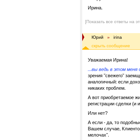
Ирина.
[Показать все ответы на э
Юрий
»
irina
Уважаемая Ирина!
...вы ведь в этом меня
зрения "свежего" заемщ
аналогичный: если дохо
никаких проблем.
А вот приобретаемое жи
регистрации сделки (и и
Или нет?
А если - да, то подобн
Вашем случае, Клиенто
мелочах".