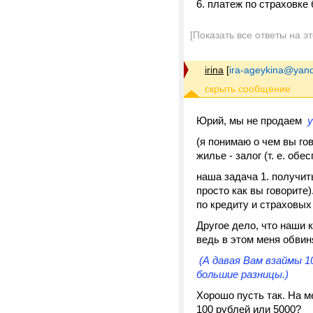
6. платеж по страховке
[Показать все ответы на э
irina
[
ira-ageykina@yand
Юрий, мы не продаем
у
(я понимаю о чем вы го
жилье - залог (т. е. обе
наша задача 1. получит
просто как вы говорите
по кредиту и страховых
Другое дело, что наши к
ведь в этом меня обвин
(А давая Вам взаймы 10
большие разницы.)
Хорошо пусть так. На м
100 рублей или 5000?