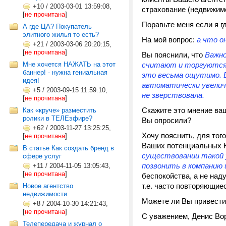
+10
/
2003-03-01 13:59:08,
страхование (недвижимо
[
не прочитана
]
Поравьте меня если я г
А где ЦА? Покупатель
элитного жилья то есть?
На мой вопрос:
а что о
+21
/
2003-03-06 20:20:15,
[
не прочитана
]
Вы пояснили, что
Важно
Мне хочется НАЖАТЬ на этот
считают и торгуются з
баннер! - нужна гениальная
это весьма ощутимо. 
идея!
автоматически увелич
+5
/
2003-09-15 11:59:10,
не зверствовала.
[
не прочитана
]
Скажите это мнение ва
Как «круче» разместить
ролики в ТЕЛЕэфире?
Вы опросили?
+62
/
2003-11-27 13:25:25,
Хочу пояснить, для то
[
не прочитана
]
Ваших потенциальных К
В статье Как создать бренд в
существовании такой у
сфере услуг
позвонить в компанию
+11
/
2004-11-05 13:05:43,
[
не прочитана
]
беспокойства, а не над
т.е. часто повторяющие
Новое агентство
недвижимости
Можете ли Вы привести
+8
/
2004-10-30 14:21:43,
[
не прочитана
]
С уважением, Денис Во
Телепередача и журнал о