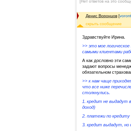
[Нет ответов на это сообщ
Денис Воронцов
[
voron
Здравствуйте Ирина.
>> это мое логическое
самыми клиентами раб
А как дословно эти са
задают вопросы менедж
обязательном страхова
>> к нам чаще приходя
что все ниже перечисле
столкнулись.
1. кредит не выдадут 
доход)
2. платежи по кредиту
3. кредит выдадут, но 