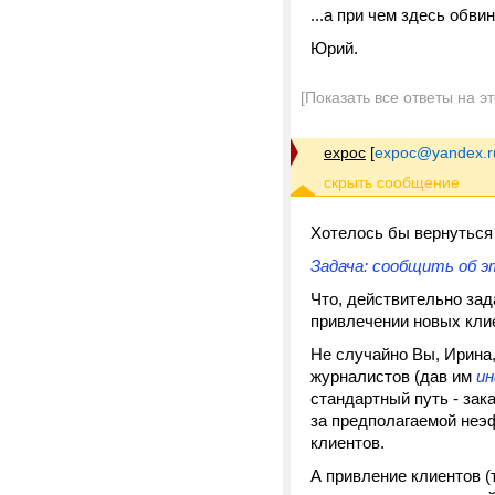
...а при чем здесь обви
Юрий.
[Показать все ответы на э
expoc
[
expoc@yandex.r
Хотелось бы вернуться
Задача: сообщить об 
Что, действительно зад
привлечении новых клие
Не случайно Вы, Ирина,
журналистов (дав им
ин
стандартный путь - зак
за предполагаемой неэ
клиентов.
А привление клиентов (