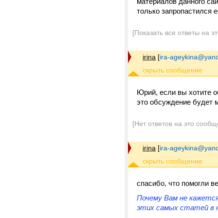
материалов данного сай
только запропастился ее
[Показать все ответы на э
irina
[
ira-ageykina@yand
Юрий, если вы хотите о
это обсуждение будет 
[Нет ответов на это сообщ
irina
[
ira-ageykina@yand
спасибо, что помогли ве
Почему Вам не кажетс
этих самых статей в 