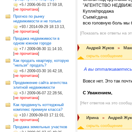
+5
/
2006-06-01 17:59:18,
"АГЕНТСТВО НЕДВИ
[
не прочитана
]
Купля/продажа
Прогноз по рынку
Съем/сдача
недвижимости и не только
всю головную боль мы 
+93
/
2014-09-29 18:13:13,
[
не прочитана
]
[Показать все ответы на э
Продажа недвижимости в
одном южном городе
Андрей Жуков
»
Мак
+7
/
2009-08-30 11:14:10,
[
не прочитана
]
Как продать квартиру, которую
"нельзя" продать?
А вы отталкиваетесь
+6
/
2009-03-30 16:42:18,
[
не прочитана
]
Вовсе нет. Это так почт
Продвижение сайта агентства
элитной недвижимости
С Уважением,
+3
/
2009-06-07 22:28:56,
[
не прочитана
]
[Нет ответов на это сообщ
Как продвинуть коттеджный
комплекс премиум класса?
+10
/
2009-09-03 17:11:01,
Ирина
»
Андрей Жук
[
не прочитана
]
Продажа земельных участков