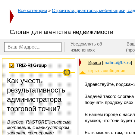
Все категории
»
Строители, риэлторы, мебельщики, сад
Слоган для агентства недвижимости
Уведомлять об
Ваш
изменениях
(пр
Ирина
[
mallina@bk.ru
]
TRIZ-RI Group
Как учесть
Здравствуйте, подскаж
результативность
Задачей такого слогана
администратора
поручать продажу свох 
торговой точки?
В нашем городе с насил
думают, что "они бурет д
В кейсе "RI-STORE": система
мотивации с калькулятором
Есть мысль о том, что н
зарплат, критериями