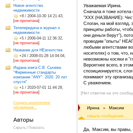
Уважаемая Ирина.
Новое агентство
недвижимости
Сначала я тоже хотела 
+8
/
2004-10-30 14:21:43,
"ХХХ (НАЗВАНИЕ): Честн
[
не прочитана
]
Слоган, на мой взгляд,
Телепередача и журнал о
принципы работы, чтобы
недвижимости
они деньги берут"), по
+5
/
2006-04-11 12:36:32,
проводим "опыты" НЕАГ
[
не прочитана
]
любыми агентствами воо
Название для НЕагентства
носителях) о том, что, 
+24
/
2008-01-28 14:04:04,
невозможны косяки и "г
[
не прочитана
]
Вероятнее всего, в это
Издана книга С.В. Сычева
спозиционируется, слог
"Фирменные стандарты
понимают эту организац
компании "ANY". 2020. 20 лет
спустя"
С уважением.
+1
/
2020-07-01 11:44:28,
[
не прочитана
]
[Нет ответов на это сообщ
Создать аналогичное
обсуждение...
Ирина
»
Максим
Авторы
Скрыть / Показать
Да, Максим, вы правы, 