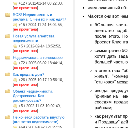
+12
/
2011-02-14 08:22:03,
имея ликвидный объ
[
не прочитана
]
SOS! Недвижимость и
Маются они вот, чем
реклама! С чем их и как едят?
бОльшая часть
+15
/
2004-11-24 16:04:55,
[
не прочитана
]
агентство подоб
после этого. Но
Новая услуга агентства
недвижимости
бросает Клиента
+5
/
2012-02-14 18:52:52,
симметрично бОл
[
не прочитана
]
хотят дать зада
Недвижимость в телевизоре
большей частью с
+72
/
2005-06-02 18:44:14,
[
не прочитана
]
в агентствах "о
Как продать дом?
жилья", "коммер
+26
/
2005-10-17 10:56:10,
"стыковок" межд
[
не прочитана
]
иногда предыду
Объект недвижимости.
Достраиваем. Как
"филиал на Невс
рекламировать?
соседям продаю
+5
/
2002-11-03 10:02:49,
районам;
[
не прочитана
]
как результат п
Не хочется работать впустую
и Продавцу" дей
(агентство недвижимости)
+69
/
2007-10-23 21:27:15,
деньги в юстици