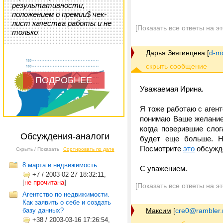
результативности,
положением о премии$ чек-
лист качества работы и не
[Показать все ответы на э
только
Дарья Звягинцева
[
d-m
ПОДРОБНЕЕ
Уважаемая Ирина.
Я тоже работаю с аген
понимаю Ваше желание 
когда поверившие слог
Обсуждения-аналоги
будет еще больше. Н
Посмотрите
это
обсужде
Скрыть / Показать
Сортировать по дате
8 марта и недвижимость
С уважением.
+7
/
2003-02-27 18:32:11,
[
не прочитана
]
[Показать все ответы на э
Агентство по недвижимости.
Как заявить о себе и создать
базу данных?
Максим
[
cre0@rambler.
+38
/
2003-03-16 17:26:54,