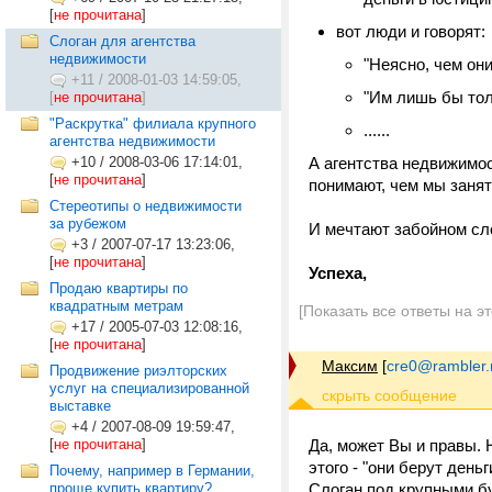
[
не прочитана
]
вот люди и говорят:
Слоган для агентства
недвижимости
"Неясно, чем он
+11
/
2008-01-03 14:59:05,
"Им лишь бы тол
[
не прочитана
]
"Раскрутка" филиала крупного
......
агентства недвижимости
+10
/
2008-03-06 17:14:01,
А агентства недвижимост
[
не прочитана
]
понимают, чем мы заня
Стереотипы о недвижимости
за рубежом
И мечтают забойном сло
+3
/
2007-07-17 13:23:06,
[
не прочитана
]
Успеха,
Продаю квартиры по
квадратным метрам
[Показать все ответы на э
+17
/
2005-07-03 12:08:16,
[
не прочитана
]
Максим
[
cre0@rambler.
Продвижение риэлторских
услуг на специализированной
выставке
+4
/
2007-08-09 19:59:47,
[
не прочитана
]
Да, может Вы и правы. Н
этого - "они берут день
Почему, например в Германии,
проще купить квартиру?
Слоган под крупными б