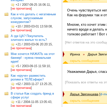
Интернет
+2
/
2007-09-25 16:06:11,
[
не прочитана
]
Очень чувствуеться нег
Как и что делать с негативным
Как на форумах так и о
слухом, запускаемым
конкурентом?
Многие, кто хочет этим 
+10
/
2003-03-01 13:59:08,
ничего вроде и делать н
[
не прочитана
]
толково работает ! Во
А где ЦА? Покупатель
элитного жилья то есть?
[Нет ответов на это сообщ
+21
/
2003-03-06 20:20:15,
[
не прочитана
]
Мне хочется НАЖАТЬ на этот
Ирина
»
Дарья Звяг
баннер! - нужна гениальная
идея!
+5
/
2003-09-15 11:59:10,
[
не прочитана
]
Уважаемая Дарья, спаси
Как «круче» разместить
ролики в ТЕЛЕэфире?
[Показать все ответы на э
+62
/
2003-11-27 13:25:25,
[
не прочитана
]
В статье Как создать бренд в
Дарья Звягинцева
[
d-m
сфере услуг
+11
/
2004-11-05 13:05:43,
[
не прочитана
]