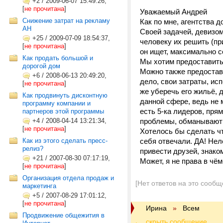
+2
/
2009-06-07 15:49:26,
[
не прочитана
]
Уважаемый Андрей
Снижение затрат на рекламу
Как по мне, агентства 
АН
Своей задачей, девизом
+25
/
2009-07-09 18:54:37,
человеку их решить (при
[
не прочитана
]
он ищет, максимально с
Как продать большой и
Мы хотим предоставить 
дорогой дом
Можно также предостави
+6
/
2008-06-13 20:49:20,
дело, свои затраты, ис
[
не прочитана
]
же уберечь его жильё, д
Как продвинуть дисконтную
данной сфере, ведь не 
программу компании и
есть 5-ка лидеров, пря
партнеров этой программы
+4
/
2008-04-14 13:21:34,
проблемы, обманывают и
[
не прочитана
]
Хотелось бы сделать чт
Как из этого сделать пресс-
себя отвечали. ДА! Нел
релиз?
привести друзей, знаком
+21
/
2007-08-30 07:17:19,
Может, я не права в чём
[
не прочитана
]
Организация отдела продаж и
[Нет ответов на это сообщ
маркетинга
+5
/
2007-08-29 17:01:12,
[
не прочитана
]
Ирина
»
Всем
Продвижение общежития в