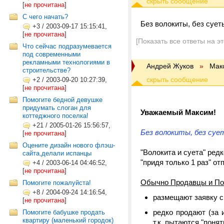
[
не прочитана
]
С чего начать?
Без волокиты, без суеты
+3
/
2003-09-17 15:15:41,
[
не прочитана
]
[Показать все ответы на э
Что сейчас подразумевается
под современными
рекламными технологиями в
Андрей Жуков
»
Мак
строительстве?
+2
/
2003-09-20 10:27:39,
[
не прочитана
]
Помогите бедной девушке
придумать слоган для
Уважаемый Максим!
коттеджного поселка!
+21
/
2005-01-26 15:56:57,
Без волокиты, без сует
[
не прочитана
]
Оцените дизайн нового флэш-
"Волокита и суета" ред
сайта,делали испанцы
"придя только 1 раз" от
+4
/
2003-06-14 04:46:52,
[
не прочитана
]
Обычно Продавцы и По
Помогите пожалуйста!
+8
/
2004-09-24 14:16:54,
размещают заявку ср
[
не прочитана
]
редко продают (за 
Помогите бабушке продать
квартиру (маленький городок)
т.к. пытаются "понят