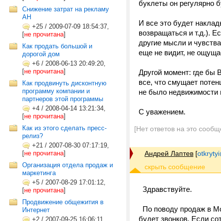
буклеты он регулярно б
Снижение затрат на рекламу
АН
И все это будет наклад
+25
/
2009-07-09 18:54:37,
возвращаться и т.д.). 
[
не прочитана
]
другие мысли и чувства
Как продать большой и
еще не видит, не ощуща
дорогой дом
+6
/
2008-06-13 20:49:20,
[
не прочитана
]
Другой момент: где бы 
все, что смущает поте
Как продвинуть дисконтную
программу компании и
не было недвижимости в
партнеров этой программы
+4
/
2008-04-14 13:21:34,
С уважением.
[
не прочитана
]
Как из этого сделать пресс-
[Нет ответов на это сообщ
релиз?
+21
/
2007-08-30 07:17:19,
[
не прочитана
]
Андрей Лаптев
[
otkrytyi
Организация отдела продаж и
маркетинга
+5
/
2007-08-29 17:01:12,
Здравствуйте.
[
не прочитана
]
Продвижение общежития в
По поводу продаж в Мос
Интернет
будет звонков. Если сот
+2
/
2007-09-25 16:06:11,