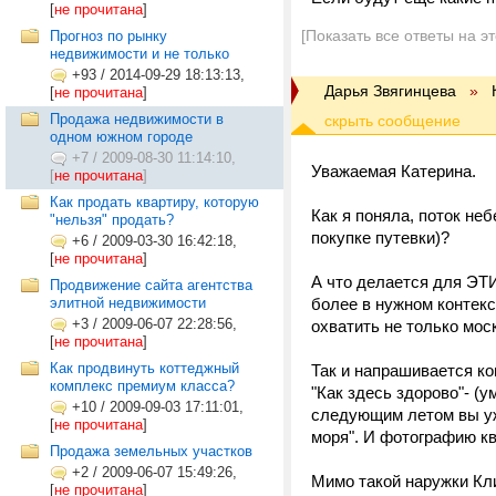
[
не прочитана
]
[Показать все ответы на э
Прогноз по рынку
недвижимости и не только
+93
/
2014-09-29 18:13:13,
Дарья Звягинцева
»
[
не прочитана
]
Продажа недвижимости в
одном южном городе
+7
/
2009-08-30 11:14:10,
Уважаемая Катерина.
[
не прочитана
]
Как продать квартиру, которую
Как я поняла, поток н
"нельзя" продать?
покупке путевки)?
+6
/
2009-03-30 16:42:18,
[
не прочитана
]
А что делается для ЭТ
Продвижение сайта агентства
элитной недвижимости
более в нужном контекс
+3
/
2009-06-07 22:28:56,
охватить не только мос
[
не прочитана
]
Как продвинуть коттеджный
Так и напрашивается ко
комплекс премиум класса?
"Как здесь здорово"- (
+10
/
2009-09-03 17:11:01,
следующим летом вы уже
[
не прочитана
]
моря". И фотографию ква
Продажа земельных участков
+2
/
2009-06-07 15:49:26,
Мимо такой наружки Кли
[
не прочитана
]