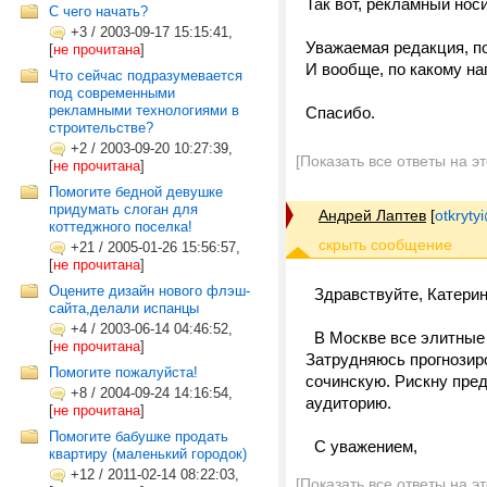
Так вот, рекламный нос
С чего начать?
+3
/
2003-09-17 15:15:41,
Уважаемая редакция, по
[
не прочитана
]
И вообще, по какому н
Что сейчас подразумевается
под современными
рекламными технологиями в
Спасибо.
строительстве?
+2
/
2003-09-20 10:27:39,
[Показать все ответы на э
[
не прочитана
]
Помогите бедной девушке
придумать слоган для
Андрей Лаптев
[
otkrytyi
коттеджного поселка!
+21
/
2005-01-26 15:56:57,
[
не прочитана
]
Оцените дизайн нового флэш-
Здравствуйте, Катерин
сайта,делали испанцы
+4
/
2003-06-14 04:46:52,
В Москве все элитные 
[
не прочитана
]
Затрудняюсь прогнозиро
Помогите пожалуйста!
сочинскую. Рискну пред
+8
/
2004-09-24 14:16:54,
аудиторию.
[
не прочитана
]
Помогите бабушке продать
С уважением,
квартиру (маленький городок)
+12
/
2011-02-14 08:22:03,
[Показать все ответы на э