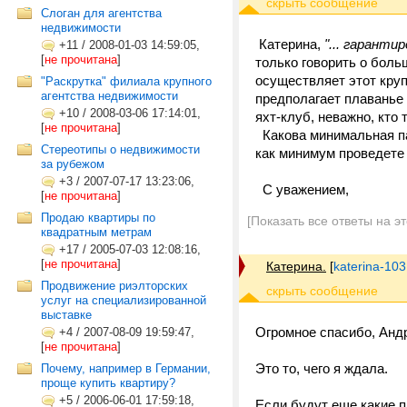
Слоган для агентства
недвижимости
Катерина,
"... гаранти
+11
/
2008-01-03 14:59:05,
[
не прочитана
]
только говорить о бол
осуществляет этот круп
"Раскрутка" филиала крупного
агентства недвижимости
предполагает плаванье 
+10
/
2008-03-06 17:14:01,
яхт-клуб, неважно, кто 
[
не прочитана
]
Какова минимальная па
Стереотипы о недвижимости
как минимум проведете
за рубежом
+3
/
2007-07-17 13:23:06,
С уважением,
[
не прочитана
]
Продаю квартиры по
[Показать все ответы на э
квадратным метрам
+17
/
2005-07-03 12:08:16,
[
не прочитана
]
Катерина.
[
katerina-103
Продвижение риэлторских
услуг на специализированной
выставке
Огромное спасибо, Анд
+4
/
2007-08-09 19:59:47,
[
не прочитана
]
Это то, чего я ждала.
Почему, например в Германии,
проще купить квартиру?
+5
/
2006-06-01 17:59:18,
Если будут еще какие 