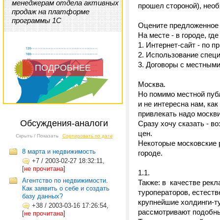
менеджерам отдела активных
прошел стороной), нео
продаж на платформе
программы 1С
Оцените предложенное 
На месте - в городе, где
1. Интернет-сайт - по 
2. Использование специ
3. Договоры с местными
ПОДРОБНЕЕ
Москва.
Но помимо местной пуб
и не интересна нам, ка
привлекать надо москв
Обсуждения-аналоги
Сразу хочу сказать - в
цен.
Скрыть / Показать
Сортировать по дате
Некоторые московские р
8 марта и недвижимость
городе.
+7
/
2003-02-27 18:32:11,
[
не прочитана
]
1.1.
Агентство по недвижимости.
Также: в качестве рекл
Как заявить о себе и создать
туроператоров, естест
базу данных?
крупнейшие холдинги-ту
+38
/
2003-03-16 17:26:54,
рассмотривают подобны
[
не прочитана
]