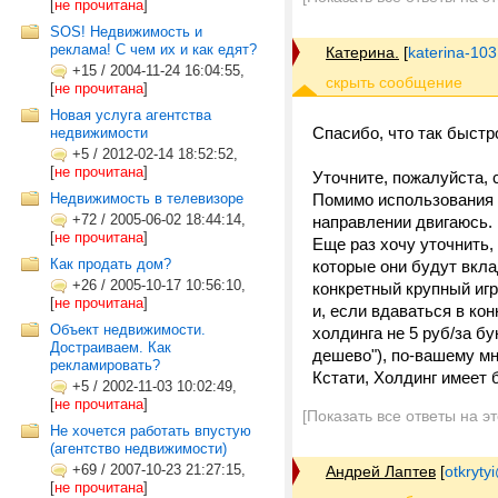
[
не прочитана
]
SOS! Недвижимость и
реклама! С чем их и как едят?
Катерина.
[
katerina-103
+15
/
2004-11-24 16:04:55,
[
не прочитана
]
Новая услуга агентства
Спасибо, что так быстр
недвижимости
+5
/
2012-02-14 18:52:52,
[
не прочитана
]
Уточните, пожалуйста,
Недвижимость в телевизоре
Помимо использования п
+72
/
2005-06-02 18:44:14,
направлении двигаюсь.
[
не прочитана
]
Еще раз хочу уточнить,
Как продать дом?
которые они будут вкла
+26
/
2005-10-17 10:56:10,
конкретный крупный иг
[
не прочитана
]
и, если вдаваться в ко
Объект недвижимости.
холдинга не 5 руб/за б
Достраиваем. Как
дешево"), по-вашему м
рекламировать?
Кстати, Холдинг имеет 
+5
/
2002-11-03 10:02:49,
[
не прочитана
]
[Показать все ответы на э
Не хочется работать впустую
(агентство недвижимости)
+69
/
2007-10-23 21:27:15,
Андрей Лаптев
[
otkrytyi
[
не прочитана
]