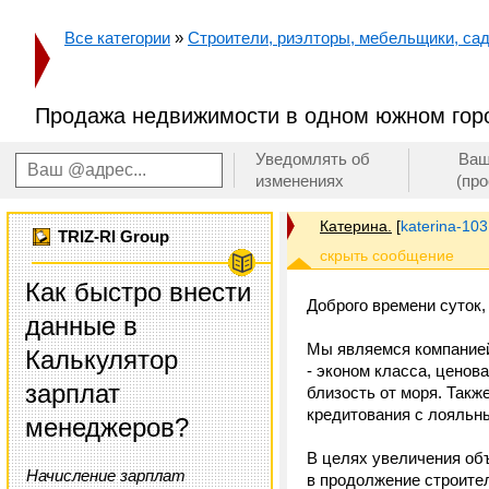
Все категории
»
Строители, риэлторы, мебельщики, сад
Продажа недвижимости в одном южном гор
Уведомлять об
Ваш
изменениях
(пр
Катерина.
[
katerina-103
TRIZ-RI Group
Как быстро внести
Доброго времени суток,
данные в
Мы являемся компанией
Калькулятор
- эконом класса, ценов
зарплат
близость от моря. Так
кредитования с лояльн
менеджеров?
В целях увеличения объ
Начисление зарплат
в продолжение строител