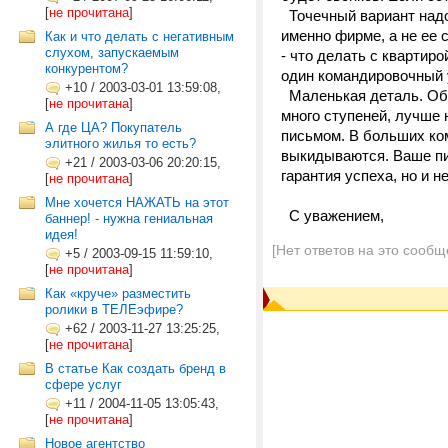
[
не прочитана
]
Точечный вариант надо
именно фирме, а не ее 
Как и что делать с негативным
слухом, запускаемым
- что делать с квартиро
конкурентом?
один командировочный у
+10
/
2003-03-01 13:59:08,
Маленькая деталь. Обра
[
не прочитана
]
много ступеней, лучше
А где ЦА? Покупатель
письмом. В больших ко
элитного жилья то есть?
выкидываются. Ваше пи
+21
/
2003-03-06 20:20:15,
гарантия успеха, но и 
[
не прочитана
]
Мне хочется НАЖАТЬ на этот
С уважением,
баннер! - нужна гениальная
идея!
[Нет ответов на это сообщ
+5
/
2003-09-15 11:59:10,
[
не прочитана
]
Как «круче» разместить
ролики в ТЕЛЕэфире?
+62
/
2003-11-27 13:25:25,
[
не прочитана
]
В статье Как создать бренд в
сфере услуг
+11
/
2004-11-05 13:05:43,
[
не прочитана
]
Новое агентство