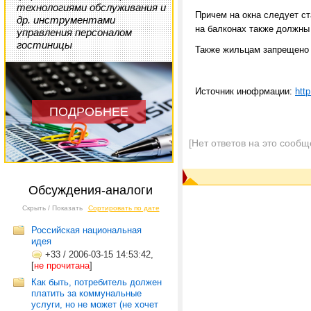
технологиями обслуживания и
Причем на окна следует ст
др. инструментами
на балконах также должны 
управления персоналом
гостиницы
Также жильцам запрещено п
Источник инофрмации:
http
ПОДРОБНЕЕ
[Нет ответов на это сообщ
Обсуждения-аналоги
Скрыть / Показать
Сортировать по дате
Российская национальная
идея
+33
/
2006-03-15 14:53:42,
[
не прочитана
]
Как быть, потребитель должен
платить за коммунальные
услуги, но не может (не хочет