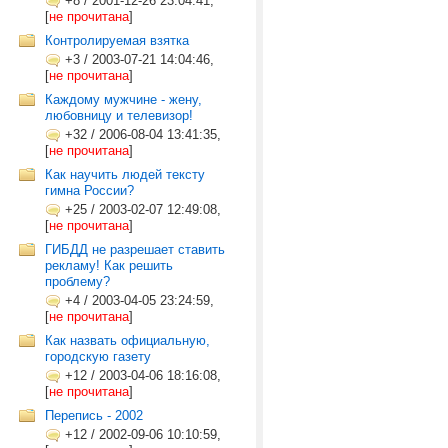
+8
/
2001-12-26 23:04:41,
[
не прочитана
]
Контролируемая взятка
+3
/
2003-07-21 14:04:46,
[
не прочитана
]
Каждому мужчине - жену,
любовницу и телевизор!
+32
/
2006-08-04 13:41:35,
[
не прочитана
]
Как научить людей тексту
гимна России?
+25
/
2003-02-07 12:49:08,
[
не прочитана
]
ГИБДД не разрешает ставить
рекламу! Как решить
проблему?
+4
/
2003-04-05 23:24:59,
[
не прочитана
]
Как назвать официальную,
городскую газету
+12
/
2003-04-06 18:16:08,
[
не прочитана
]
Перепись - 2002
+12
/
2002-09-06 10:10:59,