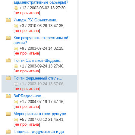
административные барьеры)?
+12
/
2002-06-02 13:27:30,
[
не прочитана
]
Имидж.РУ. Объективно.
+3
/
2010-06-26 13:47:35,
[
не прочитана
]
Как разрушить стереотипы об
армии?
+9
/
2003-07-24 14:02:15,
[
не прочитана
]
Почти Салтыков-Щедрин...
+1
/
2003-09-24 13:27:46,
[
не прочитана
]
Почти фирменный стиль...
+1
/
2003-10-24 13:57:06,
[
не прочитана
]
ЗаPRедельное...
+1
/
2004-07-19 17:47:16,
[
не прочитана
]
Мероприятия в госструктуре
+5
/
2007-03-12 21:45:41,
[
не прочитана
]
Глядишь, додумаются и до