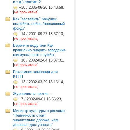
и т.д.) платить?
+30
/
2005-06-20 16:48:58,
[
не прочитана
]
Как "заставить" бабушек
полюбить собес /пенсионный
фонд?
+14
/
2001-09-27 13:37:13,
[
не прочитана
]
Берегите воду или Как
правильно пиарить городские
коммунальные службы
+18
/
2002-02-04 13:37:31,
[
не прочитана
]
Рекламная кампания для
КТПП
+13
/
2002-03-29 18:16:14,
[
не прочитана
]
Журналисты против...
+7
/
2002-09-01 16:56:23,
[
не прочитана
]
Министр культуры о рекламе:
"Невинность стоит
значительно дороже, чем
дешевая доступность”