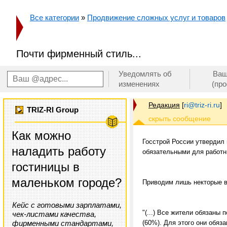
Все категории
»
Продвижение сложных услуг и товаров
Почти фирменный стиль...
Уведомлять об
Ваш
изменениях
(пр
Редакция
[
ri@triz-ri.ru
]
TRIZ-RI Group
Как можно
Госстрой России утвердил
наладить работу
обязательными для работн
гостиницы в
маленьком городе?
Приводим лишь некторые 
Кейс с готовыми зарплатами,
"(...) Все жители обязаны
чек-листами качества,
фирменными стандартами,
(60%). Для этого они обяза