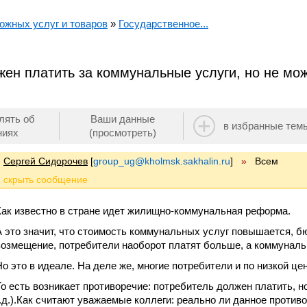
ожных услуг и товаров
»
Государственное...
ен платить за коммунальные услуги, но не может
лять об
Ваши данные
в избранные тем
ниях
(просмотреть)
Сергей Сидорочев
[
group_ug@kholmsk.sakhalin.ru
]
»
Всем
Как известно в стране идет жилищно-коммунальная реформа.
А это значит, что стоимость коммунальных услуг повышается, б
возмещение, потребители наоборот платят больше, а коммунал
Но это в идеале. На деле же, многие потребители и по низкой цен
То есть возникает противоречие: потребитель должен платить, но 
т.д.).Как считают уважаемые коллеги: реально ли данное против