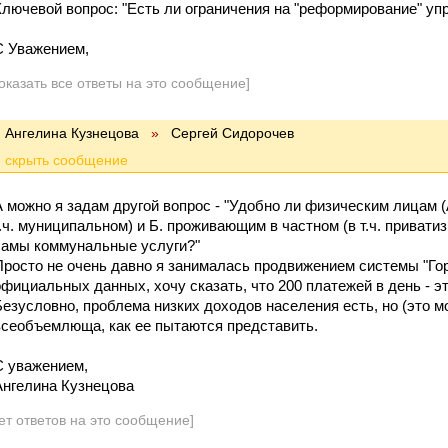
Ключевой вопрос: "Есть ли ограничения на "реформирование" у
С Уважением,
оказать все ответы на это сообщение]
Ангелина Кузнецова
»
Сергей Сидорочев
А можно я задам другой вопрос - "Удобно ли физическим лицам 
т.ч. муниципальном) и Б. проживающим в частном (в т.ч. привати
самы коммунальные услуги?"
Просто не очень давно я занималась продвижением системы "Гор
официальных данных, хочу сказать, что 200 платежей в день - э
Безусловно, проблема низких доходов населения есть, но (это мо
всеобъемлюща, как ее пытаются представить.
С уважением,
Ангелина Кузнецова
ет ответов на это сообщение]