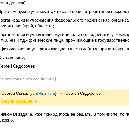
Если да - как?
При этом нужно учитывать, что категорий потребителей нескольк
- организации и учреждения федерального подчинения;- организ
подчинения (край, область);
- организации и учреждения муниципального подчинения;- комм
ЗАО, ЧП и т.д.- физические лица, проживающие в государственно
- физические лица, проживающие в частном (в т.ч. приватизиров
С уважением,
Сергей Сидорочев
ет ответов на это сообщение]
Сергей Сычев
[
sch@triz-ri.ru
]
»
Сергей Сидорочев
Знакомая задача. Уже приходилось ее решать. В том числе, по п
сложно.