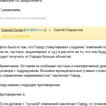
Пожалуйста, продолжайте.
С уважением,
ет ответов на это сообщение]
Сергей Сычев
[
sch@triz-ri.ru
]
»
Сергей Сидорочев
Дело было в том, что Город стимулировал создание "компаний п
числе, частных, акционерных и т.д.) в расчете на то, что они бу
будет получать от Города больше объектов.
Примечание. Оставим за скобками частные и кооперативные дом
договора с подрядчиком. Возьмем муниципальные (самые сложные
по управлению недвижимостью" заключает Город.
Тогда имеем следущие противоречия:
Противоречие-1:
"Если договор с "лучшей" компанией заключает Город, то тупик