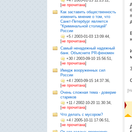
+4
/
2003-01-13 11:23:12,
[
не прочитана
]
Как заставить общественность
изменить мнение о том, что
Санкт-Петербург является
"Криминальной столицей"
России
+5
/
2003-01-03 13:09:44,
[
не прочитана
]
Самый ненадежный надежный
банк. Объясните PR-феномен
+30
/
2003-09-10 15:56:51,
[
не прочитана
]
Имидж вооруженных сил
России
+4
/
2003-09-15 14:37:36,
[
не прочитана
]
[Н
Очень сложная тема - доверие
стариков
+11
/
2002-10-20 11:30:34,
[
не прочитана
]
Что делать с мусором?
+4
/
2005-10-11 17:06:51,
[
не прочитана
]
Д
От это задача: пропиарить