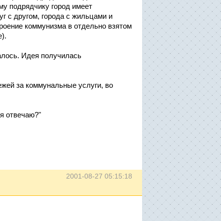
ому подрядчику город имеет
г с другом, города с жильцами и
роение коммунизма в отдельно взятом
).
алось. Идея получилась
ежей за коммунальные услуги, во
 я отвечаю?"
2001-08-27 05:15:18