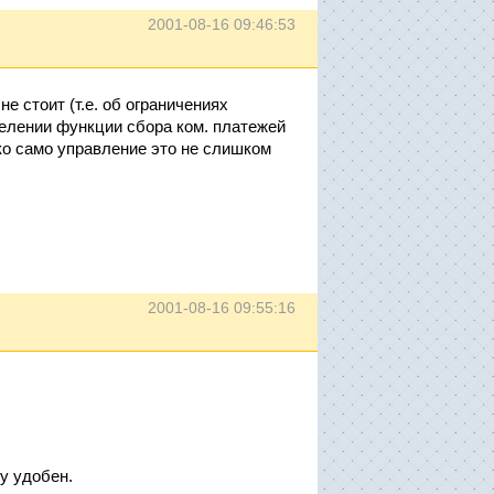
2001-08-16 09:46:53
 стоит (т.е. об ограничениях
делении функции сбора ком. платежей
ко само управление это не слишком
2001-08-16 09:55:16
у удобен.