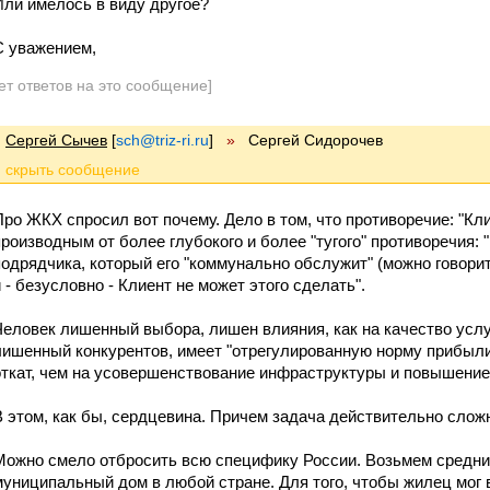
Или имелось в виду другое?
С уважением,
ет ответов на это сообщение]
Сергей Сычев
[
sch@triz-ri.ru
]
»
Сергей Сидорочев
Про ЖКХ спросил вот почему. Дело в том, что противоречие: "Кли
производным от более глубокого и более "тугого" противоречия:
подрядчика, который его "коммунально обслужит" (можно говорит
и - безусловно - Клиент не может этого сделать".
Человек лишенный выбора, лишен влияния, как на качество услуг
лишенный конкурентов, имеет "отрегулированную норму прибыли
откат, чем на усовершенствование инфраструктуры и повышение 
В этом, как бы, сердцевина. Причем задача действительно сложн
Можно смело отбросить всю специфику России. Возьмем средни
муниципальный дом в любой стране. Для того, чтобы жилец мог