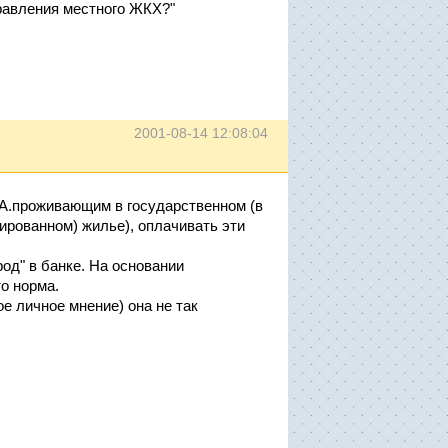
правления местного ЖКХ?"
2001-08-14 12:08:04
(А.проживающим в государственном (в
зированном) жилье), оплачивать эти
од" в банке. На основании
то норма.
е личное мнение) она не так