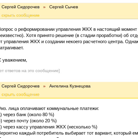
Сергей Сидорочев
»
Сергей Сычев
Вопрос о реформировании управления ЖКХ в настоящий момент не
неизвестно). Хотя принято решение (в стадии проработки) об от
от управления ЖКХ и создании некоего расчетного центра. Одна
атрагивает.
С уважением,
ет ответов на это сообщение]
Сергей Сидорочев
»
Ангелина Кузнецова
Физ. лица оплачивают коммунальные платежи:
а) через банк (около 80 %)
б) через почту (около 20 %)
в) через кассу управления ЖКХ (несколько %)
Вероятно каждый потребитель выбирает тот вариант, который ем