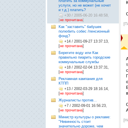
платить за коммунальные
услуги, но не может (не хочет
и т.д.) платить?
+30
/
2005-06-20 16:48:58,
[
не прочитана
]
[П
Как "заставить" бабушек
полюбить собес /пенсионный
фонд?
+14
/
2001-09-27 13:37:13,
[
не прочитана
]
Берегите воду или Как
правильно пиарить городские
коммунальные службы
+18
/
2002-02-04 13:37:31,
[
не прочитана
]
Рекламная кампания для
КТПП
+13
/
2002-03-29 18:16:14,
[
не прочитана
]
Журналисты против...
+7
/
2002-09-01 16:56:23,
[
не прочитана
]
Министр культуры о рекламе:
[Н
"Невинность стоит
значительно дороже, чем