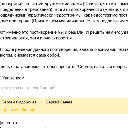
договориться со всеми другими жильцами.(Понятно, что и к сам
определенные требования). Все эти договоренности (жильцов дру
подрядчиками )практически недостижимы, как недостижимо пост
доме или городе.(Причем, чем муниципальнее, тем недостижимее
Вот именно это противоречие мы и решали. И решить нам его уд
нетривиальная, хотя и очень простая.
И после решения данного противоречия, задача о взимании плат
многом, снимается сама собой.
Здесь я остановлюсь, чтобы спросить: "Сергей, на тот ли вопрос
С Уважением,
ет ответов на это сообщение]
Сергей Сидорочев
»
Сергей Сычев
а, на тот.