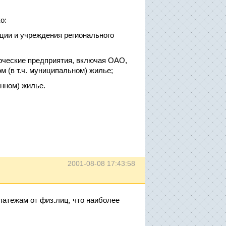
о:
ации и учреждения регионального
ерческие предприятия, включая ОАО,
м (в т.ч. муниципальном) жилье;
анном) жилье.
2001-08-08 17:43:58
латежам от физ.лиц, что наиболее