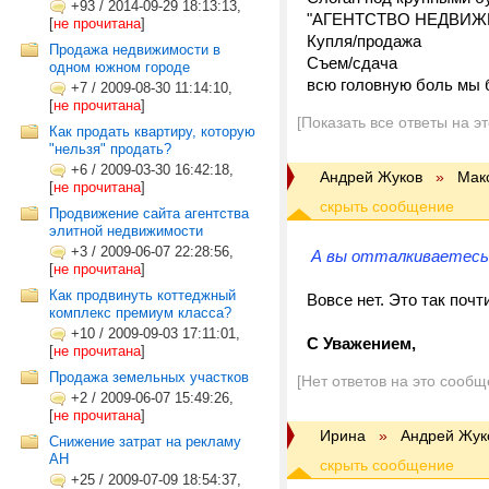
+93
/
2014-09-29 18:13:13,
"АГЕНТСТВО НЕДВИ
[
не прочитана
]
Купля/продажа
Продажа недвижимости в
Съем/сдача
одном южном городе
всю головную боль мы 
+7
/
2009-08-30 11:14:10,
[
не прочитана
]
[Показать все ответы на э
Как продать квартиру, которую
"нельзя" продать?
+6
/
2009-03-30 16:42:18,
Андрей Жуков
»
Мак
[
не прочитана
]
Продвижение сайта агентства
элитной недвижимости
+3
/
2009-06-07 22:28:56,
А вы отталкиваетесь
[
не прочитана
]
Как продвинуть коттеджный
Вовсе нет. Это так почт
комплекс премиум класса?
+10
/
2009-09-03 17:11:01,
С Уважением,
[
не прочитана
]
Продажа земельных участков
[Нет ответов на это сообщ
+2
/
2009-06-07 15:49:26,
[
не прочитана
]
Ирина
»
Андрей Жук
Снижение затрат на рекламу
АН
+25
/
2009-07-09 18:54:37,