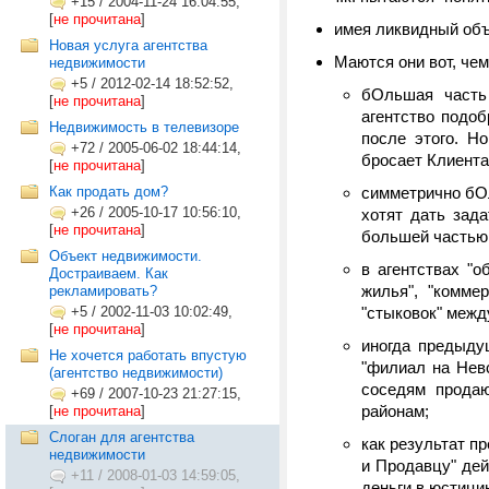
+15
/
2004-11-24 16:04:55,
[
не прочитана
]
имея ликвидный объ
Новая услуга агентства
Маются они вот, чем
недвижимости
+5
/
2012-02-14 18:52:52,
бОльшая часть
[
не прочитана
]
агентство подоб
Недвижимость в телевизоре
после этого. Но
+72
/
2005-06-02 18:44:14,
бросает Клиента
[
не прочитана
]
Как продать дом?
симметрично бОл
+26
/
2005-10-17 10:56:10,
хотят дать зада
[
не прочитана
]
большей частью с
Объект недвижимости.
в агентствах "о
Достраиваем. Как
жилья", "коммер
рекламировать?
+5
/
2002-11-03 10:02:49,
"стыковок" межд
[
не прочитана
]
иногда предыду
Не хочется работать впустую
"филиал на Невс
(агентство недвижимости)
соседям продаю
+69
/
2007-10-23 21:27:15,
районам;
[
не прочитана
]
Слоган для агентства
как результат п
недвижимости
и Продавцу" дей
+11
/
2008-01-03 14:59:05,
деньги в юстици