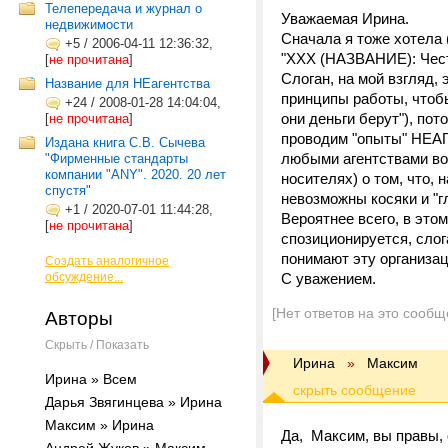
Телепередача и журнал о
Уважаемая Ирина.
недвижимости
Сначала я тоже хотела 
+5
/
2006-04-11 12:36:32,
"ХХХ (НАЗВАНИЕ): Честн
[
не прочитана
]
Слоган, на мой взгляд,
Название для НЕагентства
принципы работы, чтобы
+24
/
2008-01-28 14:04:04,
они деньги берут"), по
[
не прочитана
]
проводим "опыты" НЕАГ
Издана книга С.В. Сычева
любыми агентствами воо
"Фирменные стандарты
компании "ANY". 2020. 20 лет
носителях) о том, что, 
спустя"
невозможны косяки и "г
+1
/
2020-07-01 11:44:28,
Вероятнее всего, в это
[
не прочитана
]
спозиционируется, слог
понимают эту организац
Создать аналогичное
обсуждение...
С уважением.
[Нет ответов на это сообщ
Авторы
Скрыть / Показать
Ирина
»
Максим
Ирина » Всем
Дарья Звягинцева » Ирина
Максим » Ирина
Да, Максим, вы правы, 