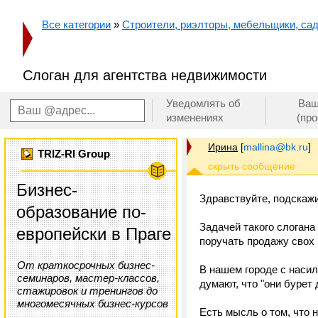
Все категории
»
Строители, риэлторы, мебельщики, сад
Слоган для агентства недвижимости
Уведомлять об
Ваш
изменениях
(пр
Ирина
[
mallina@bk.ru
]
TRIZ-RI Group
Бизнес-
Здравствуйте, подскаж
образование по-
Задачей такого слогана
европейски в Праге
поручать продажу свох 
От краткосрочных бизнес-
В нашем городе с насил
семинаров, мастер-классов,
думают, что "они бурет д
стажировок и тренингов до
многомесячных бизнес-курсов
Есть мысль о том, что н