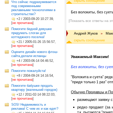
Что сейчас подразумевается
под современными
рекламными технологиями в
Без волокиты, без суеты
строительстве?
+2
/
2003-09-20 10:27:39,
[Показать все ответы на э
[
не прочитана
]
Помогите бедной девушке
придумать слоган для
Андрей Жуков
»
Мак
коттеджного поселка!
+21
/
2005-01-26 15:56:57,
[
не прочитана
]
Оцените дизайн нового флэш-
сайта,делали испанцы
Уважаемый Максим!
+4
/
2003-06-14 04:46:52,
[
не прочитана
]
Без волокиты, без сует
Помогите пожалуйста!
+8
/
2004-09-24 14:16:54,
"Волокита и суета" ред
[
не прочитана
]
"придя только 1 раз" от
Помогите бабушке продать
квартиру (маленький городок)
Обычно Продавцы и По
+12
/
2011-02-14 08:22:03,
[
не прочитана
]
размещают заявку ср
SOS! Недвижимость и
редко продают (за 
реклама! С чем их и как едят?
т.к. пытаются "понят