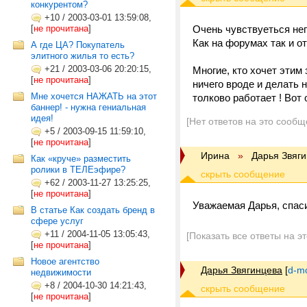
конкурентом?
+10
/
2003-03-01 13:59:08,
[
не прочитана
]
Очень чувствуеться нег
Как на форумах так и о
А где ЦА? Покупатель
элитного жилья то есть?
+21
/
2003-03-06 20:20:15,
Многие, кто хочет этим 
[
не прочитана
]
ничего вроде и делать н
Мне хочется НАЖАТЬ на этот
толково работает ! Во
баннер! - нужна гениальная
идея!
[Нет ответов на это сообщ
+5
/
2003-09-15 11:59:10,
[
не прочитана
]
Ирина
»
Дарья Звяг
Как «круче» разместить
ролики в ТЕЛЕэфире?
+62
/
2003-11-27 13:25:25,
[
не прочитана
]
Уважаемая Дарья, спаси
В статье Как создать бренд в
сфере услуг
+11
/
2004-11-05 13:05:43,
[Показать все ответы на э
[
не прочитана
]
Новое агентство
Дарья Звягинцева
[
d-m
недвижимости
+8
/
2004-10-30 14:21:43,
[
не прочитана
]