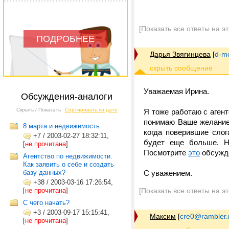
[Показать все ответы на э
ПОДРОБНЕЕ
Дарья Звягинцева
[
d-m
Уважаемая Ирина.
Обсуждения-аналоги
Скрыть / Показать
Сортировать по дате
Я тоже работаю с аген
понимаю Ваше желание 
8 марта и недвижимость
когда поверившие слог
+7
/
2003-02-27 18:32:11,
будет еще больше. Н
[
не прочитана
]
Посмотрите
это
обсужде
Агентство по недвижимости.
Как заявить о себе и создать
базу данных?
С уважением.
+38
/
2003-03-16 17:26:54,
[
не прочитана
]
[Показать все ответы на э
С чего начать?
+3
/
2003-09-17 15:15:41,
Максим
[
cre0@rambler.
[
не прочитана
]