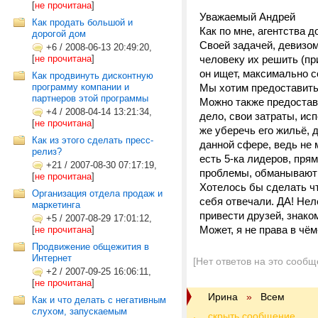
[
не прочитана
]
Уважаемый Андрей
Как продать большой и
Как по мне, агентства 
дорогой дом
Своей задачей, девизом
+6
/
2008-06-13 20:49:20,
[
не прочитана
]
человеку их решить (при
он ищет, максимально с
Как продвинуть дисконтную
программу компании и
Мы хотим предоставить 
партнеров этой программы
Можно также предостави
+4
/
2008-04-14 13:21:34,
дело, свои затраты, ис
[
не прочитана
]
же уберечь его жильё, д
Как из этого сделать пресс-
данной сфере, ведь не 
релиз?
есть 5-ка лидеров, пря
+21
/
2007-08-30 07:17:19,
проблемы, обманывают и
[
не прочитана
]
Хотелось бы сделать чт
Организация отдела продаж и
себя отвечали. ДА! Нел
маркетинга
привести друзей, знаком
+5
/
2007-08-29 17:01:12,
Может, я не права в чём
[
не прочитана
]
Продвижение общежития в
Интернет
[Нет ответов на это сообщ
+2
/
2007-09-25 16:06:11,
[
не прочитана
]
Ирина
»
Всем
Как и что делать с негативным
слухом, запускаемым