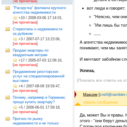
[
не прочитана
]
"Раскрутка" филиала крупного
вот люди и говорят:
агентства недвижимости
"Неясно, чем он
+10
/
2008-03-06 17:14:01,
[
не прочитана
]
"Им лишь бы тол
Стереотипы о недвижимости
......
за рубежом
+3
/
2007-07-17 13:23:06,
А агентства недвижимост
[
не прочитана
]
понимают, чем мы заня
Продаю квартиры по
квадратным метрам
И мечтают забойном сло
+17
/
2005-07-03 12:08:16,
[
не прочитана
]
Успеха,
Продвижение риэлторских
услуг на специализированной
[Показать все ответы на э
выставке
+4
/
2007-08-09 19:59:47,
[
не прочитана
]
Максим
[
cre0@rambler.
Почему, например в Германии,
проще купить квартиру?
+5
/
2006-06-01 17:59:18,
[
не прочитана
]
Да, может Вы и правы. Н
Прогноз по рынку
этого - "они берут день
недвижимости и не только
Слоган под крупными б