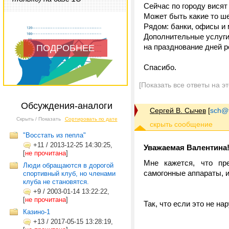
Сейчас по городу висят 
Может быть какие то ш
Рядом: банки, офисы и 
Дополнительные услуги:
на празднование дней 
ПОДРОБНЕЕ
Спасибо.
[Показать все ответы на э
Обсуждения-аналоги
Сергей В. Сычев
[
sch@tr
Скрыть / Показать
Сортировать по дате
"Восстать из пепла"
+11
/
2013-12-25 14:30:25,
Уважаемая Валентина
[
не прочитана
]
Мне кажется, что пре
Люди обращаются в дорогой
самогонные аппараты, и 
спортивный клуб, но членами
клуба не становятся.
+9
/
2003-01-14 13:22:22,
[
не прочитана
]
Так, что если это не на
Казино-1
+13
/
2017-05-15 13:28:19,