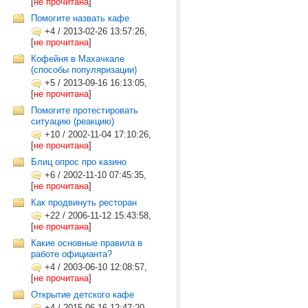
[
не прочитана
]
Помогите назвать кафе
+4
/
2013-02-26 13:57:26,
[
не прочитана
]
Кофейня в Махачкале
(способы популяризации)
+5
/
2013-09-16 16:13:05,
[
не прочитана
]
Помогите протестировать
ситуацию (реакцию)
+10
/
2002-11-04 17:10:26,
[
не прочитана
]
Блиц опрос про казино
+6
/
2002-11-10 07:45:35,
[
не прочитана
]
Как продвинуть ресторан
+22
/
2006-11-12 15:43:58,
[
не прочитана
]
Какие основные правила в
работе официанта?
+4
/
2003-06-10 12:08:57,
[
не прочитана
]
Открытие детского кафе
+4
/
2015-06-16 12:47:20,