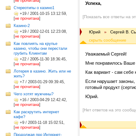
[
не прочитана
]
Успеха,
Стереотипы о казино1
+19
/
2001-10-15 13:12:59,
[Показать все ответы на э
[
не прочитана
]
Казино-2
+19
/
2002-12-01 12:23:08,
Юрий
»
Cергей В. С
[
не прочитана
]
Как повлиять на крупье
казино, чтобы они перестали
грубить Клиентам
Уважаемый Сергей!
+22
/
2005-11-30 18:36:45,
Мне понравилось Ваше
[
не прочитана
]
Лотерея в казино. Жить или не
Как вариант - сам себе 
жить?
Если нарушает законы, 
+7
/
2003-01-29 09:39:45,
[
не прочитана
]
готовый продукт (серти
Чего хотят мужчины?
Юрий.
+16
/
2003-04-29 12:42:42,
[
не прочитана
]
[Нет ответов на это сообщ
Как раскрутить интернет
кафе?
+9
/
2003-11-18 15:02:51,
[
не прочитана
]
Продолжая про Интернет-