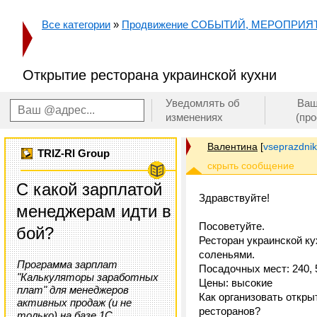
Все категории
»
Продвижение СОБЫТИЙ, МЕРОПРИЯ
Открытие ресторана украинской кухни
Уведомлять об
Ваш
изменениях
(пр
Валентина
[
vseprazdniki
TRIZ-RI Group
С какой зарплатой
Здравствуйте!
менеджерам идти в
Посоветуйте.
бой?
Ресторан украинской ку
соленьями.
Программа зарплат
Посадочных мест: 240, 
"Калькуляторы заработных
Цены: высокие
плат" для менеджеров
Как организовать откры
активных продаж (и не
ресторанов?
только) на базе 1С