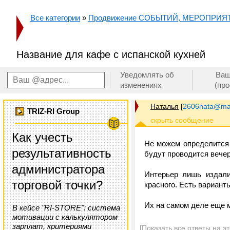
Все категории
»
Продвижение СОБЫТИЙ, МЕРОПРИЯ
Название для кафе с испанской кухней
Уведомлять об
Ваш
изменениях
(пр
Наталья
[
2606nata@mai
TRIZ-RI Group
Как учесть
Не можем определится 
результативность
будут проводится вечер
администратора
Интерьер лишь издали
торговой точки?
красного. Есть варианты
Их на самом деле еще м
В кейсе "RI-STORE": система
мотивации с калькулятором
зарплат, критериями
[Показать все ответы на э