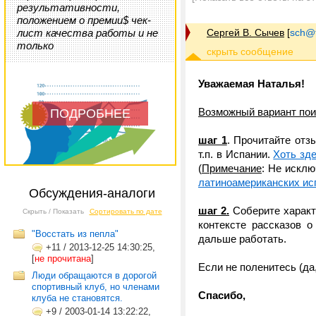
результативности,
положением о премии$ чек-
лист качества работы и не
Сергей В. Сычев
[
sch@tr
только
Уважаемая Наталья!
Возможный вариант пои
ПОДРОБНЕЕ
шаг 1
. Прочитайте отз
т.п. в Испании.
Хоть зд
(
Примечание
: Не исклю
латиноамериканских ис
Обсуждения-аналоги
шаг 2.
Соберите характ
Скрыть / Показать
Сортировать по дате
контексте рассказов о
"Восстать из пепла"
дальше работать.
+11
/
2013-12-25 14:30:25,
[
не прочитана
]
Если не поленитесь (да
Люди обращаются в дорогой
спортивный клуб, но членами
Спасибо,
клуба не становятся.
+9
/
2003-01-14 13:22:22,