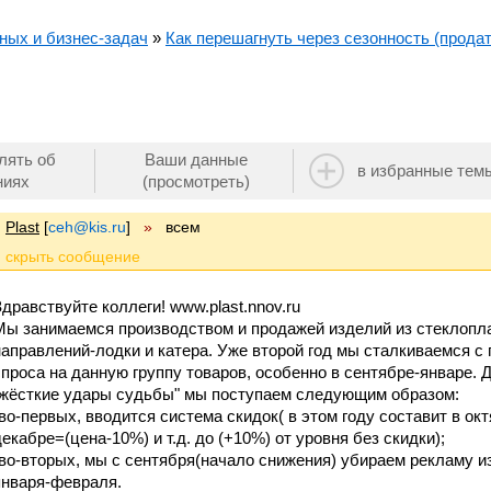
ных и бизнес-задач
»
Как перешагнуть через сезонность (прода
лять об
Ваши данные
в избранные тем
ниях
(просмотреть)
Plast
[
ceh@kis.ru
]
»
всем
Здравствуйте коллеги! www.plast.nnov.ru
Мы занимаемся производством и продажей изделий из стеклопла
направлений-лодки и катера. Уже второй год мы сталкиваемся с
спроса на данную группу товаров, особенно в сентябре-январе. Дл
"жёсткие удары судьбы" мы поступаем следующим образом:
-во-первых, вводится система скидок( в этом году составит в ок
декабре=(цена-10%) и т.д. до (+10%) от уровня без скидки);
-во-вторых, мы с сентября(начало снижения) убираем рекламу из
января-февраля.