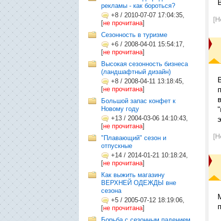
рекламы - как бороться?
+8
/
2010-07-07 17:04:35,
[Н
[
не прочитана
]
Сезонность в туризме
+6
/
2008-04-01 15:54:17,
[
не прочитана
]
Высокая сезонность бизнеса
(ландшафтный дизайн)
+8
/
2008-04-11 13:18:45,
[
не прочитана
]
Большой запас конфет к
Новому году
+13
/
2004-03-06 14:10:43,
э
[
не прочитана
]
[Н
"Плавающий" сезон и
отпускные
+14
/
2014-01-21 10:18:24,
[
не прочитана
]
Как выжить магазину
ВЕРХНЕЙ ОДЕЖДЫ вне
сезона
+5
/
2005-07-12 18:19:06,
[
не прочитана
]
Борьба с сезонным падением