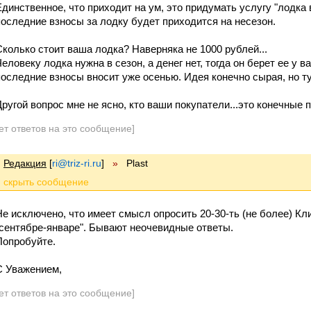
Единственное, что приходит на ум, это придумать услугу "лодка 
последние взносы за лодку будет приходится на несезон.
Cколько стоит ваша лодка? Наверняка не 1000 рублей...
Человеку лодка нужна в сезон, а денег нет, тогда он берет ее у в
последние взносы вносит уже осенью. Идея конечно сырая, но ту
Другой вопрос мне не ясно, кто ваши покупатели...это конечные 
ет ответов на это сообщение]
Редакция
[
ri@triz-ri.ru
]
»
Plast
Не исключено, что имеет смысл опросить 20-30-ть (не более) Кли
"сентябре-январе". Бывают неочевидные ответы.
Попробуйте.
С Уважением,
ет ответов на это сообщение]