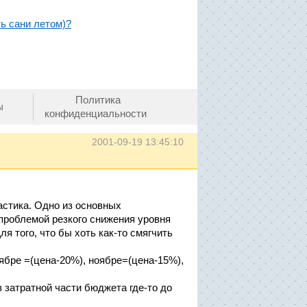
ть сани летом)?
Политика
ы
конфиденциальности
2001-09-19 13:45:10
стика. Одно из основных
 проблемой резкого снижения уровня
я того, что бы хоть как-то cмягчить
тябре =(цена-20%), ноябре=(цена-15%),
 затратной части бюджета где-то до