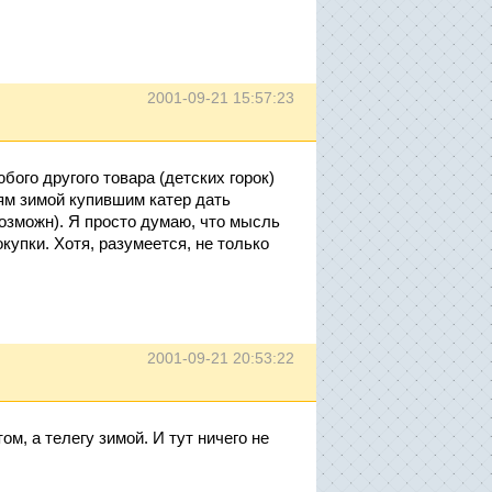
2001-09-21 15:57:23
бого другого товара (детских горок)
ям зимой купившим катер дать
возможн). Я просто думаю, что мысль
купки. Хотя, разумеется, не только
2001-09-21 20:53:22
м, а телегу зимой. И тут ничего не