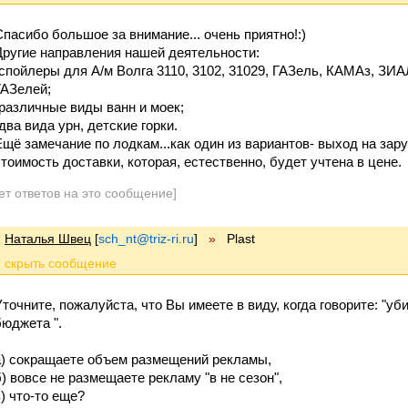
Спасибо большое за внимание... очень приятно!:)
Другие направления нашей деятельности:
-спойлеры для А/м Волга 3110, 3102, 31029, ГАЗель, КАМАз, ЗИ
ГАЗелей;
-различные виды ванн и моек;
два вида урн, детские горки.
Ещё замечание по лодкам...как один из вариантов- выход на за
стоимость доставки, которая, естественно, будет учтена в цене.
ет ответов на это сообщение]
Наталья Швец
[
sch_nt@triz-ri.ru
]
»
Plast
Уточните, пожалуйста, что Вы имеете в виду, когда говорите: "у
бюджета ".
а) сокращаете объем размещений рекламы,
б) вовсе не размещаете рекламу "в не сезон",
в) что-то еще?