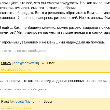
В принципе, это всё, что мы смогли придумать. Но, как вы поним
мероприятия лишь смягчат резкие колебания
показателей продаж. Вот я и решилась обратится к Вам за помо
езонность? - вопрос, наверное, риторический. Но кто знает... "Ум
И ещё ... Как , по Вашему мнению, можно разрекламировать сни
клиентов? Мы планируем разместить яркие плакаты в самих маг
С огромным уважением и не меньшими надеждами на помощь.
ет ответов на это сообщение]
Ольга
[
leon@convex.ru
]
»
Plast
Вы говорили, что катера и лодки одно из основных направления
ет ответов на это сообщение]
Plast
[
pkfplast@kis.ru
]
»
Всем