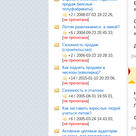
продаж (мясные
полуфабрикаты)
+2
/
2008-07-03 18:22:26,
[
не прочитана
]
Летом развлекаемся, а зимой?
+6
/
2004-09-23 20:45:33,
[
не прочитана
]
Сезонность продаж
(строительство)
+2
/
2006-03-23 10:28:10,
[Н
[
не прочитана
]
Как поднять продажи в
несезон (ювелирка)?
+14
/
2015-01-10 20:20:06,
[
не прочитана
]
Сезонность и эталоны
+4
/
2005-08-31 19:55:01,
[
не прочитана
]
Как заставить взрослых людей
учиться летом?
+6
/
2005-03-24 14:43:03,
[
не прочитана
]
[Н
Активные целевые аудитории
на осень для рекламщика