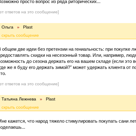
Возможно просто вопрос из ряда риторических...
ет ответов на это сообщение]
Ольга
»
Plast
В общем две идеи без претензии на гениальность: при покупке лю
предоставлять скидки на несезонный товар. Или, например, люд
возможность до сезона держать его на вашем складе (если это 
"где же я буду его держать зимой?" может удержать клиента от по
то.
ет ответов на это сообщение]
Татьяна Лежнева
»
Plast
Мне кажется, что народ тяжело стимулировать покупать сани лето
поделаешь...