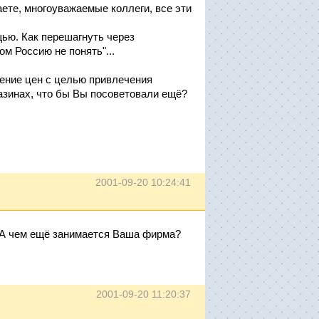
аете, многоуважаемые коллеги, все эти
щью. Как перешагнуть через
ом Россию не понять"...
жение цен с целью привлечения
азинах, что бы Вы посоветовали ещё?
2001-09-20 10:24:41
. А чем ещё занимается Ваша фирма?
2001-09-20 11:20:37