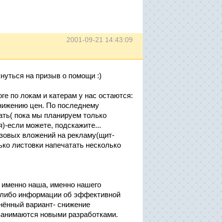
2001-09-21 14:43:09
нуться на призыв о помощи :)
е по локам и катерам у нас остаются:
снижению цен. По последнему
ать( пока мы планируем только
)-если можете, подскажите...
азовых вложений на рекламу(щит-
лько листовки напечатать несколько
о именно наша, именно нашего
й-либо информации об эффективной
нённый вариант- снижение
 Занимаются новыми разработками.