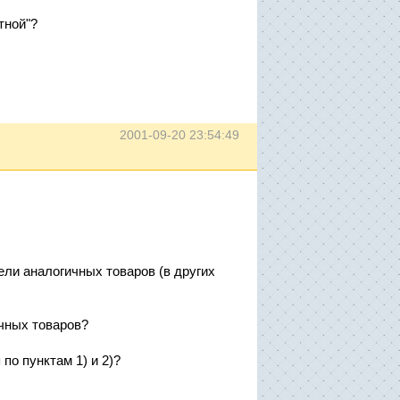
тной"?
2001-09-20 23:54:49
ли аналогичных товаров (в других
чных товаров?
по пунктам 1) и 2)?