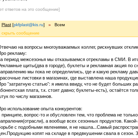
ет ответов на это сообщение]
Plast
[
pkfplast@kis.ru
]
»
Всем
Отвечаю на вопросы многоуважаемых коллег, рискнувших отклик
Про рекламу:
на период межсезонья мы отказываемся отрекламы в СМИ. В итог
Рекламные щиты(два в городе), буклеты и рекламная акция по 
направлению мы пока не определились, где и какую рекламу дав
красочные листовки в магазинах, где выставлена наша продукция
Про "затратную статью": я имела ввиду, что не будет больших р
абонентская плата, т.к. стоят давно; буклеты-есть), остаётся то
штук по числу магазинов.
Про использование опыта конкурентов:
в принципе, вопрос-то и обусловлен тем, что проблема не тольк
напраления(отрасли), а вообще всех сезонных продуктов. Како
борьбе с подобными явлениями, я не нашла...Самый распростра
цен.Продукцию копят на складе в предвкушении свала в сезон.