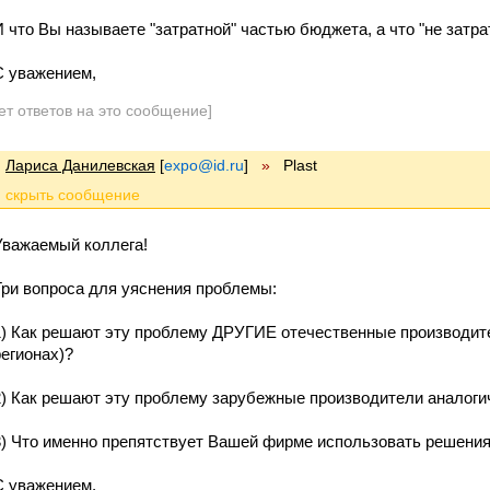
И что Вы называете "затратной" частью бюджета, а что "не затра
С уважением,
ет ответов на это сообщение]
Лариса Данилевская
[
expo@id.ru
]
»
Plast
Уважаемый коллега!
Три вопроса для уяснения проблемы:
1) Как решают эту проблему ДРУГИЕ отечественные производите
регионах)?
2) Как решают эту проблему зарубежные производители аналоги
3) Что именно препятствует Вашей фирме использовать решения 
C уважением,