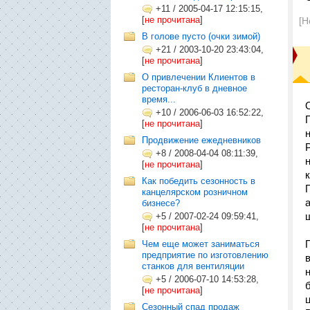
+11
/
2005-04-17 12:15:15,
[
не прочитана
]
[Н
В голове пусто (очки зимой)
+21
/
2003-10-20 23:43:04,
[
не прочитана
]
О привлечении Клиентов в
ресторан-клуб в дневное
время...
+10
/
2006-06-03 16:52:22,
[
не прочитана
]
Продвижение ежедневников
+8
/
2008-04-04 08:11:39,
[
не прочитана
]
Как победить сезонность в
канцелярском розничном
бизнесе?
+5
/
2007-02-24 09:59:41,
[
не прочитана
]
Чем еще может заниматься
предприятие по изготовлению
станков для вентиляции
+5
/
2006-07-10 14:53:28,
[
не прочитана
]
Сезонный спад продаж