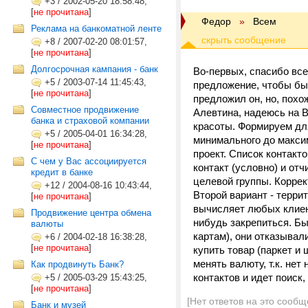
+3
/
2002-05-20 18:58:48,
[
не прочитана
]
Федор
»
Всем
Реклама на банкоматной ленте
+8
/
2007-02-20 08:01:57,
[
не прочитана
]
Долгосрочная кампания - банк
Во-первых, спасибо всем
+5
/
2003-07-14 11:45:43,
предложение, чтобы был
[
не прочитана
]
предложил он, но, похо
Совместное продвижение
Алевтина, надеюсь на В
банка и страховой компании
красоты. Формируем для
+5
/
2005-04-01 16:34:28,
минимального до максим
[
не прочитана
]
проект. Список контакто
С чем у Вас ассоциируется
контакт (условно) и от
кредит в банке
целевой группы. Корре
+12
/
2004-08-16 10:43:44,
Второй вариант - терри
[
не прочитана
]
вычисляет любых клиент
Продвижение центра обмена
нибудь закрепиться. Бы
валюты
картам), они отказывал
+6
/
2004-02-18 16:38:28,
[
не прочитана
]
купить товар (паркет и
менять валюту, т.к. не
Как продвинуть Банк?
контактов и идет поиск,
+5
/
2005-03-29 15:43:25,
[
не прочитана
]
[Нет ответов на это сообщ
Банк и музей