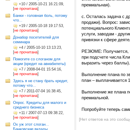
+10
/
2005-10-21 16:21:09,
премиальная).
[
не прочитана
]
Банки - головная боль, потому
c. Осталась задача с д
что...
продажи). Вопрос: зав
+19
/
2005-10-18 19:17:53,
потенциального Клиента
[
не прочитана
]
услуги, заводам - друг
Донабор посетителей для
привязки к сфере деяте
семинара
+4
/
2005-10-10 13:13:23,
РЕЗЮМЕ: Получается, чт
[
не прочитана
]
при подсчете числа Кли
Помогите со слоганом для
выразить через баллы).
акции (кредит на авиабилеты)
+7
/
2008-04-01 15:54:16,
[
не прочитана
]
Выполнение плана по з
план – выплачивается 1
Здесь я не стану брать кредит,
потому что...
+7
/
2011-07-04 16:38:45,
Выполнение же плана по
[
не прочитана
]
премиальной.
Опрос. Кредиты для малого и
среднего бизнеса
Попробуйте теперь сам
+11
/
2007-07-13 09:38:22,
[
не прочитана
]
[Нет ответов на это сообщ
Ох уж этот слоган...
Банковские вклады