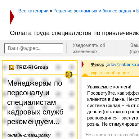
Все категории
»
Решение рекламных и бизнес-задач
»
Б
Оплата труда специалистов по привлечени
Уведомлять об
Ваш
изменениях
(пр
Федор
[
orlov@inbank.ru
TRIZ-RI Group
Менеджерам по
Уважаемые коллеги!
персоналу и
Посоветуйте, как эффе
клиентов в банке. Неко
специалистам
система (оклад + % от о
кадровых служб
деньги (остатки по расч
распорядился - заслуга
рекомендуем...
рознь. Не стимулировать
[Нет ответов на это сообщ
онлайн-стажировку