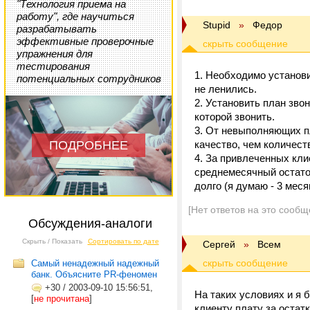
"Технология приема на
работу", где научиться
Stupid
»
Федор
разрабатывать
эффективные проверочные
упражнения для
тестирования
1. Необходимо установи
потенциальных сотрудников
не ленились.
2. Установить план звон
которой звонить.
3. От невыполняющих п
ПОДРОБНЕЕ
качество, чем количест
4. За привлеченных кли
среднемесячный остато
долго (я думаю - 3 мес
[Нет ответов на это сообщ
Обсуждения-аналоги
Скрыть / Показать
Сортировать по дате
Сергей
»
Всем
Самый ненадежный надежный
банк. Объясните PR-феномен
+30
/
2003-09-10 15:56:51,
На таких условиях и я 
[
не прочитана
]
клиенту плату за остат