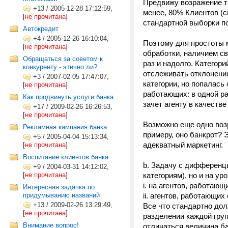
Предвижу возражение т
+13
/
2005-12-28 17:12:59,
менее, 80% Клиентов (с
[
не прочитана
]
стандартной выборки п
Автокредит
+4
/
2005-12-26 16:10:04,
Поэтому для простоты 
[
не прочитана
]
обработки, наличием свя
Обращаться за советом к
раз и надолго. Категор
конкуренту - этично ли?
отслеживать отклонения
+3
/
2007-02-05 17:47:07,
категории, но попалась
[
не прочитана
]
работающих: в одной ра
Как продвинуть услуги банка
зачет агенту в качестве
+17
/
2009-02-26 16:26:53,
[
не прочитана
]
Возможно еще одно возр
Рекламная кампания банка
примеру, оно банкрот? 
+5
/
2005-04-04 15:13:34,
адекватный маркетинг.
[
не прочитана
]
Воспитание клиентов банка
b. Задачу с дифференц
+9
/
2004-03-31 14:12:02,
[
не прочитана
]
категориям), но и на ур
i. на агентов, работаю
Интересная задачка по
придумыванию названий
ii. агентов, работающи
+13
/
2009-02-26 13:29:49,
Все что стандартно до
[
не прочитана
]
разделении каждой груп
Внимание вопрос!
отличаться величина ба