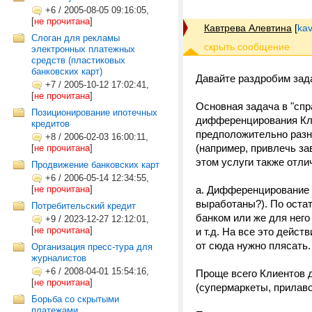
+6
/
2005-08-05 09:16:05,
[
не прочитана
]
Кавтрева Алевтина
[
kav
Слоган для рекламы
электронных платежных
средств (пластиковых
банковских карт)
Давайте раздробим зад
+7
/
2005-10-12 17:02:41,
[
не прочитана
]
Основная задача в "сп
Позиционирование ипотечных
дифференцирования Кли
кредитов
предположительно разн
+8
/
2006-02-03 16:00:11,
(например, привлечь за
[
не прочитана
]
этом услуги также отл
Продвижение банковских карт
+6
/
2006-05-14 12:34:55,
[
не прочитана
]
a. Дифференцирование К
выработаны?). По остат
Потребительский кредит
банком или же для него
+9
/
2023-12-27 12:12:01,
[
не прочитана
]
и т.д. На все это дейст
от сюда нужно плясать.
Организация пресс-тура для
журналистов
+6
/
2008-04-01 15:54:16,
Проще всего Клиентов д
[
не прочитана
]
(супермаркеты, прилаво
Борьба со скрытыми
платежами