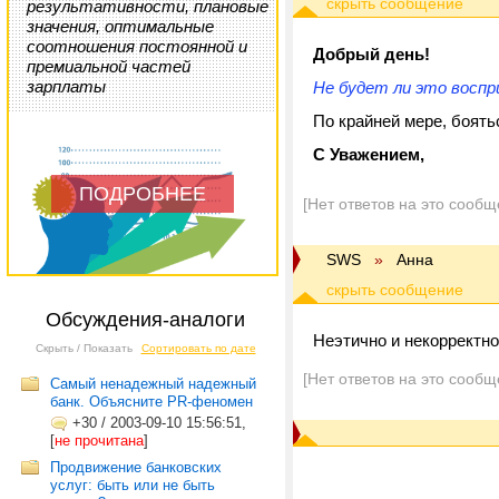
результативности, плановые
значения, оптимальные
соотношения постоянной и
Добрый день!
премиальной частей
зарплаты
Не будет ли это восп
По крайней мере, боятьс
С Уважением,
ПОДРОБНЕЕ
[Нет ответов на это сообщ
SWS
»
Анна
Обсуждения-аналоги
Неэтично и некорректно
Скрыть / Показать
Сортировать по дате
[Нет ответов на это сообщ
Самый ненадежный надежный
банк. Объясните PR-феномен
+30
/
2003-09-10 15:56:51,
[
не прочитана
]
Продвижение банковских
услуг: быть или не быть