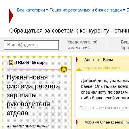
Все категории
»
Решение рекламных и бизнес-задач
»
Б
Обращаться за советом к конкуренту - этич
Уведомлять об
Ваш
изменениях
(пр
Анна
»
Всем
TRIZ-RI Group
Нужна новая
Добрый день, уважаемы
система расчета
банке. Опыта, как всегд
специалисту по связям 
зарплаты
либо банковской услуги
руководителя
[Показать все ответы на э
отдела
Михаил Опанасенко
[
m
а также показатели