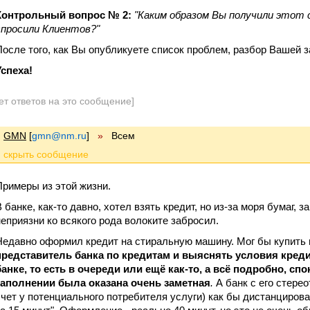
Контрольный вопрос № 2:
"Каким образом Вы получили этот 
спросили Клиентов?"
После того, как Вы опубликуете список проблем, разбор Вашей 
Успеха!
ет ответов на это сообщение]
GMN
[
gmn@nm.ru
]
»
Всем
Примеры из этой жизни.
В банке, как-то давно, хотел взять кредит, но из-за моря бумаг, 
неприязни ко всякого рода волоките забросил.
Недавно оформил кредит на стиральную машину. Мог бы купить и
представитель банка по кредитам и выяснять условия креди
банке, то есть в очереди или ещё как-то, а всё подробно, спо
заполнении была оказана очень заметная
.
А банк с его стере
счет у потенциального потребителя услуги) как бы дистанцирова