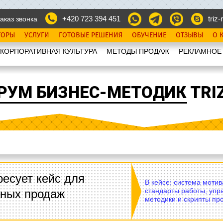
+420 723 394 451
triz-r
аказ звонка
ТОРЫ
УСЛУГИ
ГОТОВЫЕ РЕШЕНИЯ
ОБУЧЕНИЕ
ОТЗЫВЫ
О 
КОРПОРАТИВНАЯ КУЛЬТУРА
МЕТОДЫ ПРОДАЖ
РЕКЛАМНОЕ
РУМ БИЗНЕС-МЕТОДИК TRIZ
есует кейс для
В кейсе: система моти
стандарты работы, упр
вных продаж
методики и скрипты пр