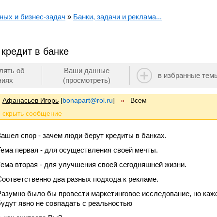
ных и бизнес-задач
»
Банки, задачи и реклама...
 кредит в банке
лять об
Ваши данные
в избранные тем
ниях
(просмотреть)
Афанасьев Игорь
[
bonapart@rol.ru
]
»
Всем
Зашел спор - зачем люди берут кредиты в банках.
Тема первая - для осуществления своей мечты.
Тема вторая - для улучшения своей сегодняшней жизни.
Соответственно два разных подхода к рекламе.
Разумно было бы провести маркетинговое исследование, но каже
будут явно не совпадать с реальностью