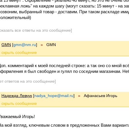
за 15 минут". Оформление - реально 40 минут, но это не очень о
рекламная ложь" на каждом шагу (могут сказать: 15 минут - на з
позвоним, выбранный товар - доставим. При таком раскладе им
положительный)
оказать все ответы на это сообщение]
GMN
[
gmn@nm.ru
]
»
GMN
Доп. комментарий к моей последней строке: а так оно со мной всё 
оформления я был свободен и гулял по соседним магазинам. Неб
ет ответов на это сообщение]
Надежда Левчук
[
nadya_hope@mail.ru
]
»
Афанасьев Игорь
Уважаемый Игорь!
На мой взгляд, ключевым словом в предложенных Вами вариан