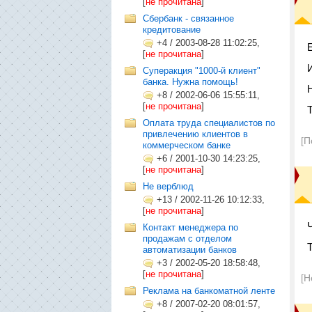
[
не прочитана
]
Сбербанк - связанное
кредитование
+4
/
2003-08-28 11:02:25,
[
не прочитана
]
Cуперакция "1000-й клиент"
банка. Нужна помощь!
+8
/
2002-06-06 15:55:11,
[
не прочитана
]
Оплата труда специалистов по
привлечению клиентов в
[П
коммерческом банке
+6
/
2001-10-30 14:23:25,
[
не прочитана
]
Не верблюд
+13
/
2002-11-26 10:12:33,
[
не прочитана
]
Контакт менеджера по
продажам с отделом
автоматизации банков
+3
/
2002-05-20 18:58:48,
[
не прочитана
]
[Н
Реклама на банкоматной ленте
+8
/
2007-02-20 08:01:57,