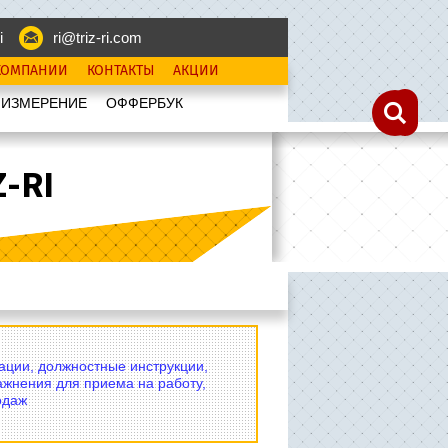
i
ri@triz-ri.com
КОМПАНИИ
КОНТАКТЫ
АКЦИИ
 ИЗМЕРЕНИЕ
OФФЕРБУК
-RI
вации, должностные инструкции,
ажнения для приема на работу,
одаж