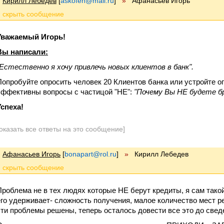
Кирилл Лебедев
[
askofen@mail.ru
]
»
Афанасьев Игорь
Уважаемый Игорь!
Вы написали:
"Естественно я хочу привлечь новых клиентов в банк".
Попробуйте опросить человек 20 Клиентов банка или устройте о
эффективны вопросы с частицой "НЕ":
"Почему Вы НЕ будете б
Успеха!
оказать все ответы на это сообщение]
Афанасьев Игорь
[
bonapart@rol.ru
]
»
Кирилл Лебедев
Проблема не в тех людях которые НЕ берут кредиты, я сам такой,
его удерживает- сложность получения, малое количество мест р
эти проблемы решены, теперь осталось довести все это до свед