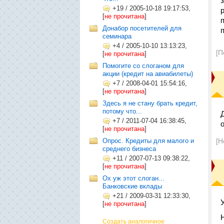
+19
/
2005-10-18 19:17:53,
[
не прочитана
]
Донабор посетителей для
семинара
+4
/
2005-10-10 13:13:23,
[П
[
не прочитана
]
Помогите со слоганом для
акции (кредит на авиабилеты)
+7
/
2008-04-01 15:54:16,
[
не прочитана
]
Здесь я не стану брать кредит,
потому что...
+7
/
2011-07-04 16:38:45,
[
не прочитана
]
Опрос. Кредиты для малого и
[Н
среднего бизнеса
+11
/
2007-07-13 09:38:22,
[
не прочитана
]
Ох уж этот слоган...
Банковские вклады
+21
/
2009-03-31 12:33:30,
[
не прочитана
]
Создать аналогичное