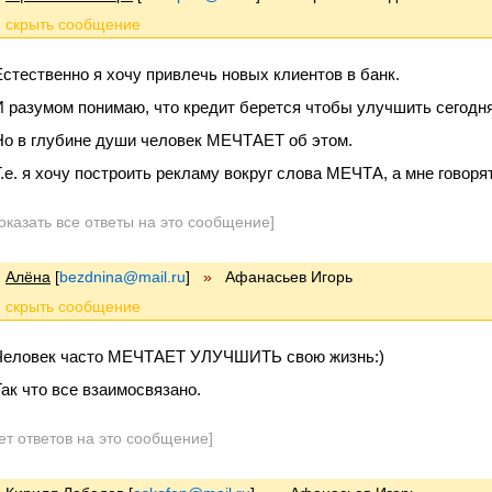
Естественно я хочу привлечь новых клиентов в банк.
И разумом понимаю, что кредит берется чтобы улучшить сегод
Но в глубине души человек МЕЧТАЕТ об этом.
Т.е. я хочу построить рекламу вокруг слова МЕЧТА, а мне говоря
оказать все ответы на это сообщение]
Алёна
[
bezdnina@mail.ru
]
»
Афанасьев Игорь
Человек часто МЕЧТАЕТ УЛУЧШИТЬ свою жизнь:)
Так что все взаимосвязано.
ет ответов на это сообщение]