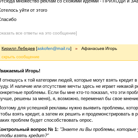
Отсюда множество реклам со схожими идеями - ПРИХОДИ и З
Хотелось уйти от этого
Спасибо
оказать все ответы на это сообщение]
Кирилл Лебедев
[
askofen@mail.ru
]
»
Афанасьев Игорь
Уважаемый Игорь!
Я отношусь к той категории людей, которые могут взять кредит в
буду. И наличие или отсутствие мечты здесь не играет никакой
конкретные проблемы. Если бы мне кто-то показал, что эти проб
лучше, решены за меня), я, возможно, переменил бы свое мнение
Поэтому для успешной рекламы нужно выявить проблемы, котор
чтобы взять кредит, а затем их решить и продемонстрировать в
таких проблем будет способствовать опрос.
Контрольный вопрос № 1:
"Знаете ли Вы проблемы, которые
чтобы взять кредит?"