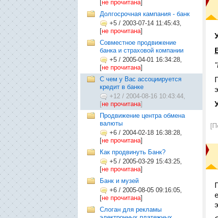
[
не прочитана
]
Долгосрочная кампания - банк
+5
/
2003-07-14 11:45:43,
[
не прочитана
]
Совместное продвижение
банка и страховой компании
+5
/
2005-04-01 16:34:28,
[
не прочитана
]
С чем у Вас ассоциируется
кредит в банке
+12
/
2004-08-16 10:43:44,
[
не прочитана
]
Продвижение центра обмена
валюты
[П
+6
/
2004-02-18 16:38:28,
[
не прочитана
]
Как продвинуть Банк?
+5
/
2005-03-29 15:43:25,
[
не прочитана
]
Банк и музей
+6
/
2005-08-05 09:16:05,
[
не прочитана
]
Слоган для рекламы
электронных платежных