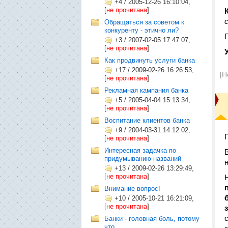
+4
/
2005-12-26 16:10:04,
[
не прочитана
]
Обращаться за советом к
конкуренту - этично ли?
+3
/
2007-02-05 17:47:07,
[
не прочитана
]
Как продвинуть услуги банка
+17
/
2009-02-26 16:26:53,
[Н
[
не прочитана
]
Рекламная кампания банка
+5
/
2005-04-04 15:13:34,
[
не прочитана
]
Воспитание клиентов банка
+9
/
2004-03-31 14:12:02,
[
не прочитана
]
Интересная задачка по
придумыванию названий
+13
/
2009-02-26 13:29:49,
[
не прочитана
]
Внимание вопрос!
+10
/
2005-10-21 16:21:09,
[
не прочитана
]
Банки - головная боль, потому
что...