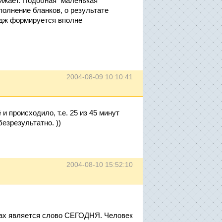
бижает. Подобная "маленькая
аполнение бланков, о результате
идж формируется вполне
2004-08-09 10:10:41
и происходило, т.е. 25 из 45 минут
езрезультатно. ))
2004-08-10 15:52:10
тах является слово СЕГОДНЯ. Человек