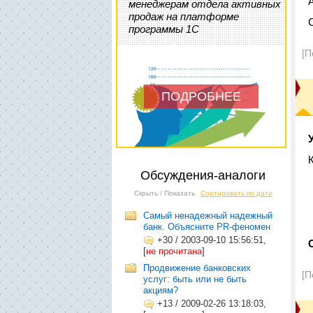
менеджерам отдела активных
продаж на платформе
программы 1С
[П
ПОДРОБНЕЕ
Обсуждения-аналоги
Скрыть / Показать
Сортировать по дате
Самый ненадежный надежный
банк. Объясните PR-феномен
+30
/
2003-09-10 15:56:51,
[
не прочитана
]
Продвижение банковских
[П
услуг: быть или не быть
акциям?
+13
/
2009-02-26 13:18:03,