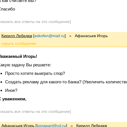
А как считаете Вы?
Спасибо
оказать все ответы на это сообщение]
Кирилл Лебедев
[
askofen@mail.ru
]
»
Афанасьев Игорь
Уважаемый Игорь!
Какую задачу Вы решаете:
Просто хотите выиграть спор?
Создать рекламу для какого-то банка? (Увеличить количеств
Иное?
С уважением,
оказать все ответы на это сообщение]
Афанасьев Игорь
[
bonapart@rol.ru
]
»
Кирилл Лебедев