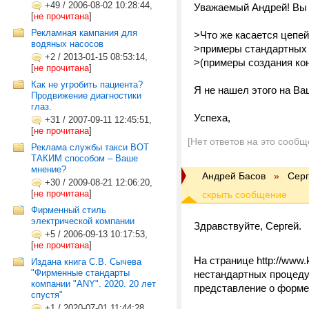
+49
/
2006-08-02 10:28:44,
Уважаемый Андрей! Вы
[
не прочитана
]
Рекламная кампания для
>Что же касается цепей
водяных насосов
>примеры стандартных 
+2
/
2013-01-15 08:53:14,
>(примеры создания кон
[
не прочитана
]
Как не угробить пациента?
Я не нашел этого на Ва
Продвижение диагностики
глаз.
Успеха,
+31
/
2007-09-11 12:45:51,
[
не прочитана
]
[Нет ответов на это сообщ
Реклама службы такси ВОТ
ТАКИМ способом – Ваше
мнение?
Андрей Басов
»
Серг
+30
/
2009-08-21 12:06:20,
[
не прочитана
]
Фирменный стиль
электрической компании
Здравствуйте, Сергей.
+5
/
2006-09-13 10:17:53,
[
не прочитана
]
На странице http://www
Издана книга С.В. Сычева
"Фирменные стандарты
нестандартных процедур
компании "ANY". 2020. 20 лет
представление о форме
спустя"
+1
/
2020-07-01 11:44:28,