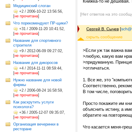
Книжка-то не дешевая. 
Медицинский слоган
+2
/
2006-10-22 13:56:56,
[Нет ответов на это сообщ
[
не прочитана
]
Что порекомендуют ПР-щики?
+31
/
2009-11-20 10:41:52,
Сергей В. Сычев
[
sch@tr
[
не прочитана
]
Название для спортивного
строителя
>Если уж так важна вам
+9
/
2012-06-09 09:27:02,
[
не прочитана
]
>любую, какую вам нра
>придуманную. Принцип
Название для дикоросов
>отличаться.
+4
/
2014-11-11 08:59:44,
[
не прочитана
]
1. Все же, это "компью
Нужно название для новой
фирмы
Соответственно, реком
+2
/
2006-08-24 16:58:59,
В том числе, поговорить
[
не прочитана
]
Как раскрутить услуги
Просто покажите им кни
психолога?
объяснить истину, а им
+36
/
2005-12-07 09:35:07,
обратите на повторяющ
[
не прочитана
]
Организация вечеринки в
Что касается меня-грешно
ресторане