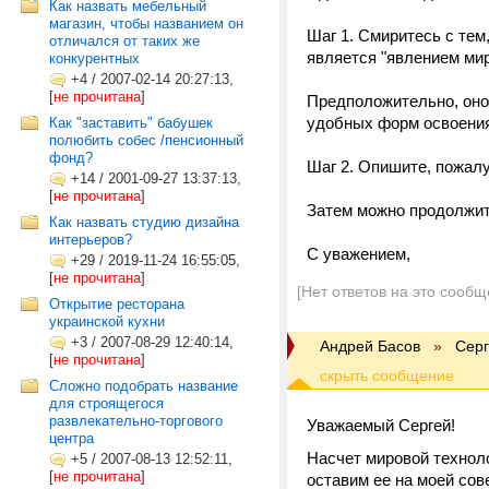
Как назвать мебельный
магазин, чтобы названием он
Шаг 1. Смиритесь с тем
отличался от таких же
является "явлением ми
конкурентных
+4
/
2007-02-14 20:27:13,
[
не прочитана
]
Предположительно, оно 
удобных форм освоения
Как "заставить" бабушек
полюбить собес /пенсионный
фонд?
Шаг 2. Опишите, пожалу
+14
/
2001-09-27 13:37:13,
[
не прочитана
]
Затем можно продолжит
Как назвать студию дизайна
интерьеров?
С уважением,
+29
/
2019-11-24 16:55:05,
[
не прочитана
]
[Нет ответов на это сообщ
Открытие ресторана
украинской кухни
+3
/
2007-08-29 12:40:14,
Андрей Басов
»
Серг
[
не прочитана
]
Сложно подобрать название
для строящегося
развлекательно-торгового
Уважаемый Сергей!
центра
Насчет мировой техноло
+5
/
2007-08-13 12:52:11,
[
не прочитана
]
оставим ее на моей сов