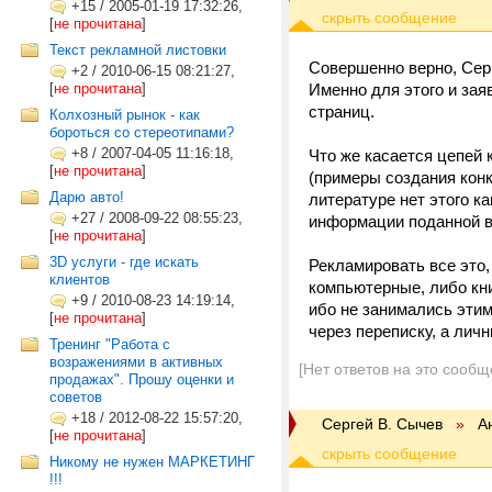
+15
/
2005-01-19 17:32:26,
[
не прочитана
]
Текст рекламной листовки
Совершенно верно, Серге
+2
/
2010-06-15 08:21:27,
[
не прочитана
]
Именно для этого и заяв
страниц.
Колхозный рынок - как
бороться со стереотипами?
+8
/
2007-04-05 11:16:18,
Что же касается цепей 
[
не прочитана
]
(примеры создания конкр
Дарю авто!
литературе нет этого к
+27
/
2008-09-22 08:55:23,
информации поданной в
[
не прочитана
]
3D услуги - где искать
Рекламировать все это,
клиентов
компьютерные, либо кн
+9
/
2010-08-23 14:19:14,
ибо не занимались этим
[
не прочитана
]
через переписку, а лич
Тренинг "Работа с
возражениями в активных
[Нет ответов на это сообщ
продажах". Прошу оценки и
советов
+18
/
2012-08-22 15:57:20,
Сергей В. Сычев
»
А
[
не прочитана
]
Никому не нужен МАРКЕТИНГ
!!!