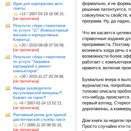
формально, и не форма
Идеи для корпоратива авто-
газеты
решение патентуется, т
+13
/
2007-03-19 16:08:15,
совокупность свойств, 
[
не прочитана
]
программ. Ну, да ладно,
Результат сбора стереотипов
по услуге "1С" (Компьютерный
Что же касается целево
магазин и корпоративные
справочные издания дл
Клиенты)
программиста. Поэтому 
+20
/
2010-09-08 07:50:08,
[
не прочитана
]
возникать когда речь о
возможности более эфф
Результат сбора стереотипов
по услуге "Заправка
работает с компьютером
картриджей и ремонт
нравится, включая про
компьютеров"
+28
/
2015-11-27 20:29:48,
Буквально вчера я выло
[
не прочитана
]
журналистка, попробова
Имидж руководителя
толково описала пробле
мусульманской женщины?!
что-нибудь прояснится.
Бывает ли такое?!
первый взгляд. Стерео
+6
/
2007-01-24 13:52:21,
[
не прочитана
]
дороговизны, а коммерц
Рекламный ролик для единой
диспетчерской службы такси
Дом книги за неделю пр
+7
/
2006-11-20 08:55:19,
Просто случайно кто-то
[
не прочитана
]