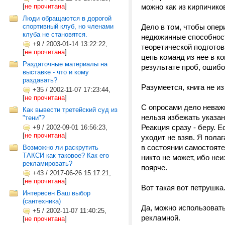
[
не прочитана
]
можно как из кирпичико
Люди обращаются в дорогой
спортивный клуб, но членами
Дело в том, чтобы опер
клуба не становятся.
недюжинные способност
+9
/
2003-01-14 13:22:22,
теоретической подгото
[
не прочитана
]
цепь команд из нее в к
Раздаточные материалы на
результате проб, ошибо
выставке - что и кому
раздавать?
Разумеется, книга не и
+35
/
2002-11-07 17:23:44,
[
не прочитана
]
С опросами дело неважн
Как вывести третейский суд из
нельзя избежать указан
"тени"?
Реакция сразу - беру. Е
+9
/
2002-09-01 16:56:23,
[
не прочитана
]
уходит не взяв. Я полаг
в состоянии самостояте
Возможно ли раскрутить
ТАКСИ как таковое? Как его
никто не может, ибо неи
рекламировать?
поярче.
+43
/
2017-06-26 15:17:21,
[
не прочитана
]
Вот такая вот петрушка.
Интересен Ваш выбор
(сантехника)
Да, можно использовать
+5
/
2002-11-07 11:40:25,
рекламной.
[
не прочитана
]