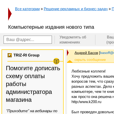
Все категории
»
Решение рекламных и бизнес-задач
»
П
Компьютерные издания нового типа
Уведомлять об
Ваш
изменениях
(пр
Андрей Басов
[
basoff@o
TRIZ-RI Group
Помогите дописать
Любезные коллеги!
схему оплаты
Хочу предложить вашем
вопросов тем, что сра
работы
разных аспектах. Дело 
администратора
компьютере, чем те кн
как просто она решена 
магазина
http:/www.k200.ru
"Приходите" на вебинары по
Был проведен довольно