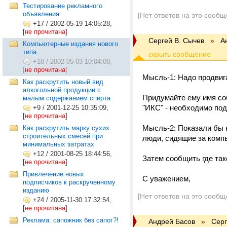
Тестирование рекламного
объявления
[Нет ответов на это сообщ
+17
/
2002-05-19 14:05:28,
[
не прочитана
]
Сергей В. Сычев
»
А
Компьютерные издания нового
типа
+10
/
2002-05-03 10:04:08,
[
не прочитана
]
Мысль-1: Надо продвигат
Как раскрутить новый вид
алкогольной продукции с
Придумайте ему имя соб
малым содержанием спирта
"ИКС" - необходимо под
+9
/
2001-12-25 10:35:09,
[
не прочитана
]
Мысль-2: Показали бы н
Как раскрутить марку сухих
строительных смесей при
люди, сидящие за комп
минимальных затратах
+12
/
2001-08-25 18:44:56,
Затем сообщить где так
[
не прочитана
]
Привлечение новых
С уважением,
подписчиков к раскрученному
изданию
[Нет ответов на это сообщ
+24
/
2005-11-30 17:32:54,
[
не прочитана
]
Реклама: сапожник без сапог?!
Андрей Басов
»
Серг