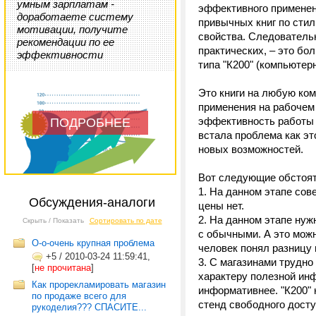
умным зарплатам -
эффективного применени
доработаете систему
привычных книг по сти
мотивации, получите
свойства. Следовательн
рекомендации по ее
практических, – это бо
эффективности
типа "К200" (компьютер
Это книги на любую ко
применения на рабочем
эффективность работы 
ПОДРОБНЕЕ
встала проблема как эт
новых возможностей.
Вот следующие обстоят
1. На данном этапе со
Обсуждения-аналоги
цены нет.
2. На данном этапе нуж
Скрыть / Показать
Сортировать по дате
с обычными. А это можн
О-о-очень крупная проблема
человек понял разницу
+5
/
2010-03-24 11:59:41,
3. С магазинами трудно 
[
не прочитана
]
характеру полезной инф
Как прорекламировать магазин
информативнее. "К200" 
по продаже всего для
стенд свободного досту
рукоделия??? СПАСИТЕ...