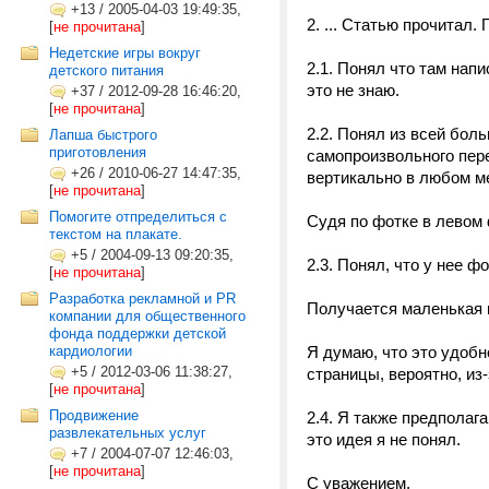
+13
/
2005-04-03 19:49:35,
2. ... Статью прочитал.
[
не прочитана
]
Недетские игры вокруг
2.1. Понял что там напи
детского питания
это не знаю.
+37
/
2012-09-28 16:46:20,
[
не прочитана
]
2.2. Понял из всей боль
Лапша быстрого
приготовления
самопроизвольного пере
+26
/
2010-06-27 14:47:35,
вертикально в любом м
[
не прочитана
]
Помогите отпределиться с
Судя по фотке в левом 
текстом на плакате.
+5
/
2004-09-13 09:20:35,
2.3. Понял, что у нее ф
[
не прочитана
]
Разработка рекламной и PR
Получается маленькая 
компании для общественного
фонда поддержки детской
кардиологии
Я думаю, что это удобно
+5
/
2012-03-06 11:38:27,
страницы, вероятно, из
[
не прочитана
]
Продвижение
2.4. Я также предполаг
развлекательных услуг
это идея я не понял.
+7
/
2004-07-07 12:46:03,
[
не прочитана
]
С уважением,