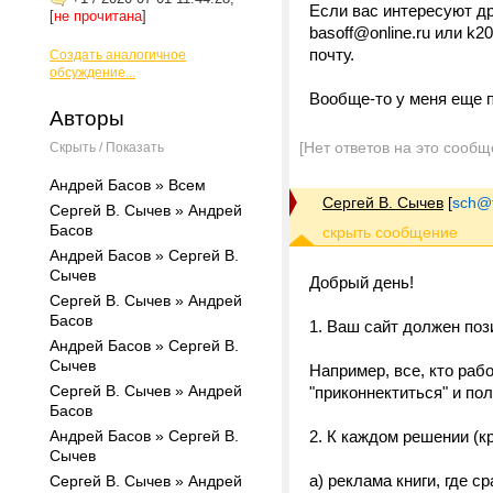
Если вас интересуют др
[
не прочитана
]
basoff@online.ru или k
почту.
Создать аналогичное
обсуждение...
Вообще-то у меня еще п
Авторы
[Нет ответов на это сообщ
Скрыть / Показать
Андрей Басов » Всем
Сергей В. Сычев
[
sch@tr
Сергей В. Сычев » Андрей
Басов
Андрей Басов » Сергей В.
Сычев
Добрый день!
Сергей В. Сычев » Андрей
Басов
1. Ваш сайт должен поз
Андрей Басов » Сергей В.
Cычев
Например, все, кто рабо
Сергей В. Сычев » Андрей
"приконнектиться" и по
Басов
Андрей Басов » Сергей В.
2. К каждом решении (
Сычев
а) реклама книги, где 
Сергей В. Сычев » Андрей