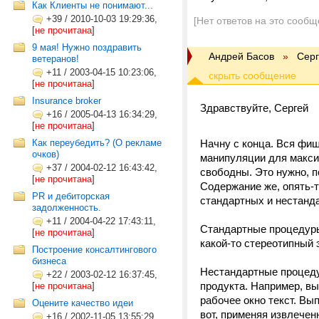
Как Клиенты не понимают...
+39
/
2010-10-03 19:29:36,
[Нет ответов на это сообщ
[
не прочитана
]
9 мая! Нужно поздравить
Андрей Басов
»
Серг
ветеранов!
+11
/
2003-04-15 10:23:06,
[
не прочитана
]
Insurance broker
Здравствуйте, Сергей
+16
/
2005-04-13 16:34:29,
[
не прочитана
]
Как переубедить? (О рекламе
Начну с конца. Вся фиш
очков)
манипуляции для макси
+37
/
2004-02-12 16:43:42,
свободны. Это нужно, п
[
не прочитана
]
Содержание же, опять-т
PR и дебиторская
стандартных и нестанд
задолженность.
+11
/
2004-04-22 17:43:11,
Стандартные процедуры
[
не прочитана
]
какой-то стереотипный
Построение консалтингового
бизнеса
Нестандартные процедур
+22
/
2003-02-12 16:37:45,
продукта. Например, в
[
не прочитана
]
рабочее окно текст. Вы
Оцените качество идеи
вот, применяя извлече
+16
/
2002-11-05 13:55:29,