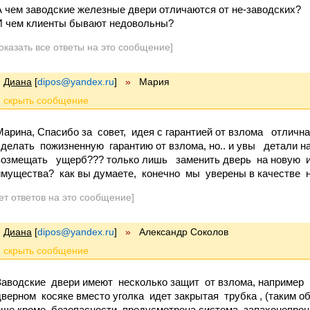
А чем заводские железные двери отличаются от не-заводских?
И чем клиенты бывают недовольны?
оказать все ответы на это сообщение]
Диана
[
dipos@yandex.ru
]
»
Мария
Марина, Спасибо за совет, идея с гарантией от взлома отлична
сделать пожизненную гарантию от взлома, но.. и увы детали на 
возмещать ущерб??? только лишь заменить дверь на новую 
имущества? как вы думаете, конечно мы уверены в качестве н
ет ответов на это сообщение]
Диана
[
dipos@yandex.ru
]
»
Александр Соколов
Заводские двери имеют несколько защит от взлома, наприме
дверном косяке вместо уголка идет закрытая трубка , (таким о
еще кроме безопасности предусмотрена система запахонепрон