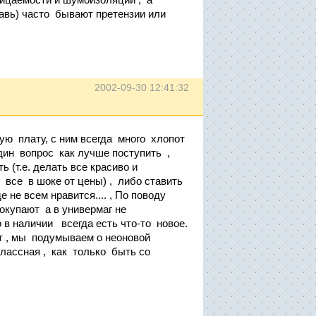
авь) часто бывают претензии или
2002-09-30 12:41:32
ную плату, с ним всегда много хлопот
дин вопрос как лучше поступить ,
 (т.е. делать все красиво и
 все в шоке от цены) , либо ставить
не всем нравится.... , По поводу
покупают а в универмаг не
о в наличии всегда есть что-то новое.
т , мы подумываем о неоновой
классная , как только быть со