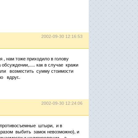
2002-09-30 12:16:53
я , нам тоже приходило в голову
обсуждении,..... как в случае кражи
или возместить сумму стоимости
о вдруг..
2002-09-30 12:24:06
р противосъемные штыри, и в
бразом выбить замок невозможно), и
ицаемости и шумоизоляции , а