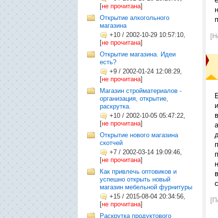
[
не прочитана
]
Открытие алкогольного
магазина
+10
/
2002-10-29 10:57:10,
[Н
[
не прочитана
]
Открытие магазина. Идеи
есть?
+9
/
2002-01-24 12:08:29,
[
не прочитана
]
Магазин стройматериалов -
организация, открытие,
раскрутка.
+10
/
2002-10-05 05:47:22,
[
не прочитана
]
Открытие нового магазина
скотчей
+7
/
2002-03-14 19:09:46,
[
не прочитана
]
Как привлечь оптовиков и
успешно открыть новый
магазин мебельной фурнитуры
+15
/
2015-08-04 20:34:56,
[П
[
не прочитана
]
Раскрутка продуктового