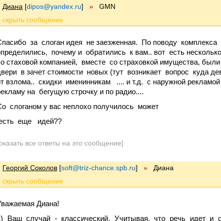
Диана
[
dipos@yandex.ru
]
»
GMN
Спасибо за слоган идея не заезженная. По поводу комплекса
определились, почему и обратились к вам.. вот есть несколь
со стаховой компанией, вместе со страховкой имущества, бы
двери в зачет стоимости новых (тут возникает вопрос куда дев
от взлома.. скидки именинникам .... и т.д. с наружной рекламой
рекламу на бегущую строчку и по радио....
Со слоганом у вас неплохо получилось может
есть еще идей??
оказать все ответы на это сообщение]
Георгий Соколов
[
soft@triz-chance.spb.ru
]
»
Диана
Уважаемая Диана!
1) Ваш случай - классический. Учитывая, что речь идет и 