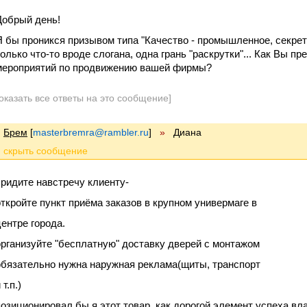
Добрый день!
Я бы проникся призывом типа "Качество - промышленное, секрет
только что-то вроде слогана, одна грань "раскрутки"... Как Вы 
мероприятий по продвижению вашей фирмы?
оказать все ответы на это сообщение]
Брем
[
masterbremra@rambler.ru
]
»
Диана
придите навстречу клиенту-
откройте пункт приёма заказов в крупном универмаге в
центре города.
организуйте "бесплатную" доставку дверей с монтажом
обязательно нужна наружная реклама(щиты, транспорт
 т.п.)
позиционировал бы я этот товар, как дорогой элемент успеха вла