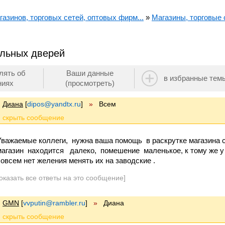
азинов, торговых сетей, оптовых фирм...
»
Магазины, торговые с
альных дверей
лять об
Ваши данные
в избранные тем
ниях
(просмотреть)
Диана
[
dipos@yandtx.ru
]
»
Всем
Уважаемые коллеги, нужна ваша помощь в раскрутке магазина с
магазин находится далеко, помешение маленькое, к тому же 
совсем нет желения менять их на заводские .
оказать все ответы на это сообщение]
GMN
[
vvputin@rambler.ru
]
»
Диана