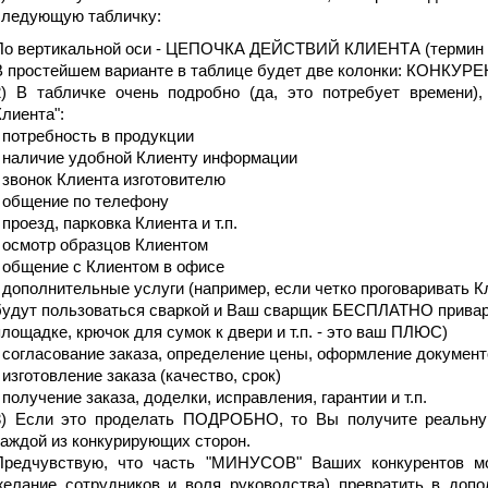
следующую табличку:
По вертикальной оси - ЦЕПОЧКА ДЕЙСТВИЙ КЛИЕНТА (термин
В простейшем варианте в таблице будет две колонки: КОНКУ
2) В табличке очень подробно (да, это потребует времени),
Клиента":
- потребность в продукции
- наличие удобной Клиенту информации
- звонок Клиента изготовителю
- общение по телефону
 проезд, парковка Клиента и т.п.
- осмотр образцов Клиентом
- общение с Клиентом в офисе
- дополнительные услуги (например, если четко проговаривать К
будут пользоваться сваркой и Ваш сварщик БЕСПЛАТНО привари
площадке, крючок для сумок к двери и т.п. - это ваш ПЛЮС)
- согласование заказа, определение цены, оформление документ
 изготовление заказа (качество, срок)
 получение заказа, доделки, исправления, гарантии и т.п.
3) Если это проделать ПОДРОБНО, то Вы получите реал
каждой из конкурирующих сторон.
Предчувствую, что часть "МИНУСОВ" Ваших конкурентов м
желание сотрудников и воля руководства) превратить в до