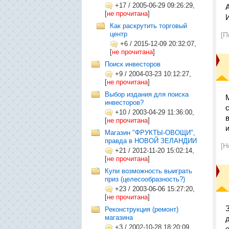
+17
/
2005-06-29 09:26:29,
[
не прочитана
]
Как раскрутить торговый
центр
[П
+6
/
2015-12-09 20:32:07,
[
не прочитана
]
Поиск инвесторов
+9
/
2004-03-23 10:12:27,
[
не прочитана
]
Выбор издания для поиска
инвесторов?
+10
/
2003-04-29 11:36:00,
[
не прочитана
]
Магазин "ФРУКТЫ-ОВОЩИ",
правда в НОВОЙ ЗЕЛАНДИИ
[Н
+21
/
2012-11-20 15:02:14,
[
не прочитана
]
Купи возможность выиграть
приз (целесообразность?)
+23
/
2003-06-06 15:27:20,
[
не прочитана
]
Реконструкция (ремонт)
магазина
+3
/
2002-10-28 18:20:09,