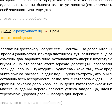
недовольны клиенты бывают только установкой (хоть самим ст
пеной заляпают или еще ,что .
ет ответов на это сообщение]
Диана
[
dipos@yandex.ru
]
»
Брем
Бесплатная доставка у нас уже есть , монтаж .. за дополнитель
и пролем (занимается бригада плотников) тут возникает еще о
возможны два варианта либо устанавливать двери и штукатурить
аккуратно) но эта работа стоит гораздо дороже ( мы пробовали
двери дешево но штукатурить будут сами клиенты , тоже вроде 
пункта приема заказов, людям ведь нужно смотреть , что они 
поставишь весь ассортимент, разве, что с каталогом сидеть .. н
наружная реклама дело хорошее но денег катастрофически не
вывеске на здании. Дорогой элемент успеха владельца, идея 
стереотипом "Дорогая дверь- наводка для воров"?
оказать все ответы на это сообщение]