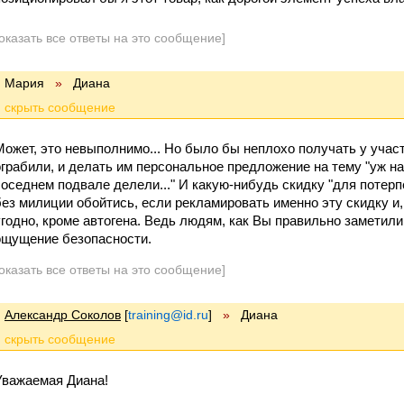
оказать все ответы на это сообщение]
Мария
»
Диана
Может, это невыполнимо... Но было бы неплохо получать у участ
ограбили, и делать им персональное предложение на тему "уж на
соседнем подвале делели..." И какую-нибудь скидку "для потерп
без милиции обойтись, если рекламировать именно эту скидку и,
угодно, кроме автогена. Ведь людям, как Вы правильно заметили,
ощущение безопасности.
оказать все ответы на это сообщение]
Александр Соколов
[
training@id.ru
]
»
Диана
Уважаемая Диана!