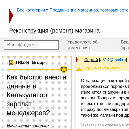
Все категории
»
Продвижение магазинов, торговых сетей
Реконструкция (ремонт) магазина
Уведомлять об
Ваш
изменениях
(пр
Сергей
[
a314@mail.ru
]
TRIZ-RI Group
Как быстро внести
Организация в которой 
данные в
продолжаться порядка 6
изменится снаружи и вн
Калькулятор
знаком. Товары и порядо
зарплат
в чем: стоит ли предп
и сразу после закрытия
менеджеров?
такой же магазин под д
[Показать все ответы на э
Начисление зарплат