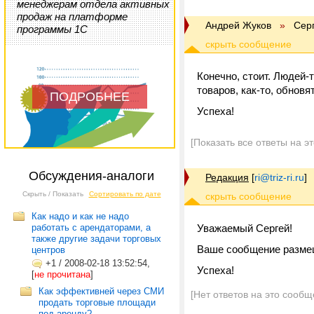
менеджерам отдела активных
продаж на платформе
Андрей Жуков
»
Сер
программы 1С
Конечно, стоит. Людей-
товаров, как-то, обновят
ПОДРОБНЕЕ
Успеха!
[Показать все ответы на э
Обсуждения-аналоги
Редакция
[
ri@triz-ri.ru
]
Скрыть / Показать
Сортировать по дате
Как надо и как не надо
работать с арендаторами, а
Уважаемый Сергей!
также другие задачи торговых
Ваше сообщение разм
центров
+1
/
2008-02-18 13:52:54,
Успеха!
[
не прочитана
]
Как эффективней через СМИ
[Нет ответов на это сообщ
продать торговые площади
под аренду?