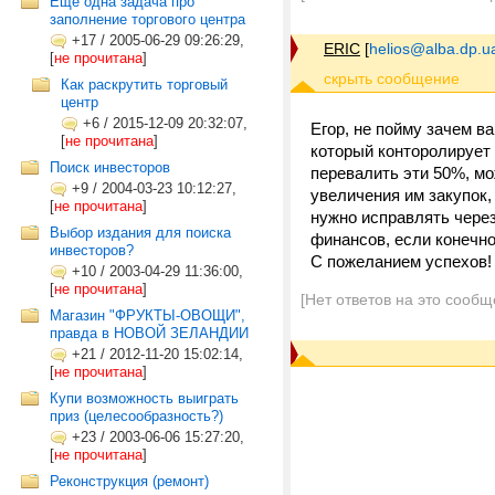
Еще одна задача про
заполнение торгового центра
+17
/
2005-06-29 09:26:29,
ERIC
[
helios@alba.dp.u
[
не прочитана
]
Как раскрутить торговый
центр
+6
/
2015-12-09 20:32:07,
Егор, не пойму зачем в
[
не прочитана
]
который конторолирует 
Поиск инвесторов
перевалить эти 50%, м
+9
/
2004-03-23 10:12:27,
увеличения им закупок,
[
не прочитана
]
нужно исправлять через
Выбор издания для поиска
финансов, если конечно
инвесторов?
С пожеланием успехов!
+10
/
2003-04-29 11:36:00,
[
не прочитана
]
[Нет ответов на это сообщ
Магазин "ФРУКТЫ-ОВОЩИ",
правда в НОВОЙ ЗЕЛАНДИИ
+21
/
2012-11-20 15:02:14,
[
не прочитана
]
Купи возможность выиграть
приз (целесообразность?)
+23
/
2003-06-06 15:27:20,
[
не прочитана
]
Реконструкция (ремонт)