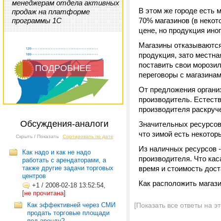
менеджерам отдела активных
В этом же городе есть 
продаж на платформе
программы 1С
70% магазинов (в некот
цене, но продукция ино
Магазины отказываются 
продукция, зато местна
поставить свои морозил
ПОДРОБНЕЕ
переговоры с магазинам
От предложения организ
производитель. Естеств
производителя раскруче
Обсуждения-аналоги
Значительных ресурсов
что зимой есть некотор
Скрыть / Показать
Сортировать по дате
Из наличных ресурсов -
Как надо и как не надо
производителя. Что кас
работать с арендаторами, а
также другие задачи торговых
время и стоимость дост
центров
Как расположить магаз
+1
/
2008-02-18 13:52:54,
[
не прочитана
]
Как эффективней через СМИ
[Показать все ответы на э
продать торговые площади
под аренду?