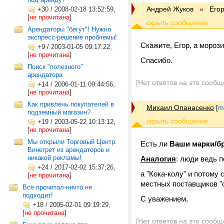
Андрей Жуков
»
Его
+30
/
2008-02-18 13:52:59,
[
не прочитана
]
Арендаторы "бегут"! Нужно
экспресс-решение проблемы!
Скажите, Егор, а мороз
+9
/
2003-01-05 09:17:22,
[
не прочитана
]
Спасибо.
Поиск "полезного"
арендатора
[Нет ответов на это сообщ
+14
/
2006-01-11 09:44:56,
[
не прочитана
]
Как привлечь покупателей в
Михаил Опанасенко
[
m
подземный магазин?
+19
/
2003-05-22 10:13:12,
[
не прочитана
]
Мы открыли Торговый Центр.
Есть ли
Ваши марки/
Винегрет из арендаторов и
никакой рекламы!
Аналогия
: люди ведь п
+24
/
2017-02-02 15:37:26,
а "Кока-колу" и потому
[
не прочитана
]
местных поставщиков "
Все прочитал-ничто не
подходит!
С уважением,
+18
/
2005-02-01 09:19:29,
[
не прочитана
]
[Нет ответов на это сообщ