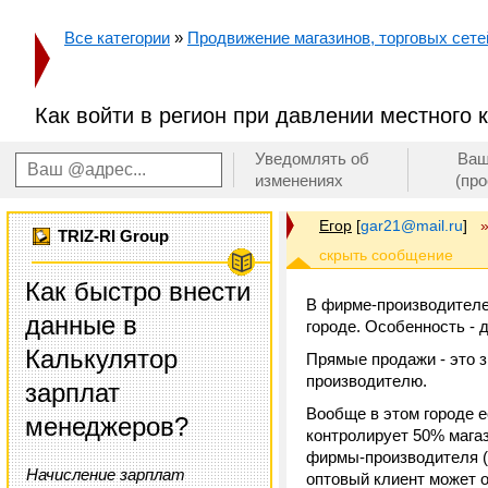
Все категории
»
Продвижение магазинов, торговых сетей
Как войти в регион при давлении местного 
Уведомлять об
Ваш
изменениях
(пр
Егор
[
gar21@mail.ru
]
TRIZ-RI Group
Как быстро внести
В фирме-производителе
данные в
городе. Особенность - 
Калькулятор
Прямые продажи - это з
производителю.
зарплат
Вообще в этом городе 
менеджеров?
контролирует 50% магаз
фирмы-производителя (
Начисление зарплат
оптовый клиент может о