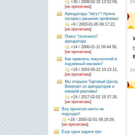
[Н
+30
/
2008-02-18 13:52:59,
[
не прочитана
]
Арендаторы "бегут"! Нужно
экспресс-решение проблемы!
+9
/
2003-01-05 09:17:22,
[
не прочитана
]
Поиск "полезного"
арендатора
+14
/
2006-01-11 09:44:56,
[
не прочитана
]
Как привлечь покупателей в
подземный магазин?
+19
/
2003-05-22 10:13:12,
[Н
[
не прочитана
]
Мы открыли Торговый Центр.
Винегрет из арендаторов и
никакой рекламы!
+24
/
2017-02-02 15:37:26,
[
не прочитана
]
Все прочитал-ничто не
подходит!
+18
/
2005-02-01 09:19:29,
[
не прочитана
]
Еще одна задача про