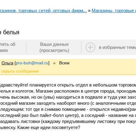
азинов, торговых сетей, оптовых фирм...
»
Магазины, торговые с
о белья
лять об
Ваши данные
в избранные тем
ниях
(просмотреть)
Ольга
[
pro-buh@mail.ru
]
»
Всем
Здравствуйте! планируется открыть отдел в небольшом торговом
белья и колготок. Магазин расположен в центре города, проходим
очень высокая, но он (увы) находиться в подвале и туда уже зах
соседний магазин заходять наоборот много (с аналогичными от
следующем: тот где я снимаю помещение - открылся недавно(ран
последний раз был пайнт-болл центр), а соседний - название на 
раздавать листовки (каждому предъявившему листовку при покупк
вывеску. Какие еще идеи посоветуете?