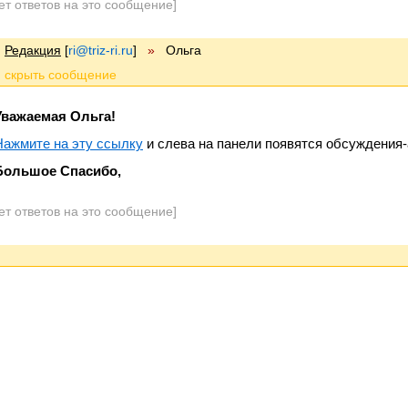
ет ответов на это сообщение]
Редакция
[
ri@triz-ri.ru
]
»
Ольга
Уважаемая Ольга!
Нажмите на эту ссылку
и слева на панели появятся обсуждения-
Большое Спасибо,
ет ответов на это сообщение]