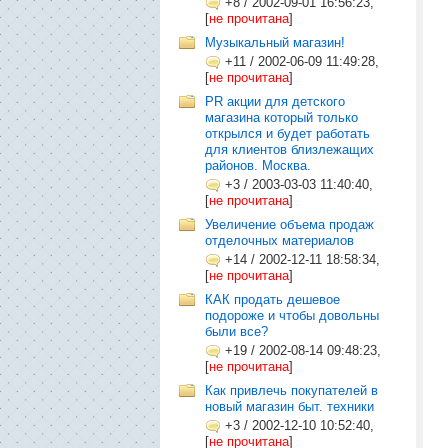
+8
/
2002-09-01 16:56:23,
[
не прочитана
]
Музыкальный магазин!
+11
/
2002-06-09 11:49:28,
[
не прочитана
]
PR акции для детского
магазина который только
открылся и будет работать
для клиентов близлежащих
районов. Москва.
+3
/
2003-03-03 11:40:40,
[
не прочитана
]
Увеличение объема продаж
отделочных материалов
+14
/
2002-12-11 18:58:34,
[
не прочитана
]
КАК продать дешевое
подороже и чтобы довольны
были все?
+19
/
2002-08-14 09:48:23,
[
не прочитана
]
Как привлечь покупателей в
новый магазин быт. техники
+3
/
2002-12-10 10:52:40,
[
не прочитана
]