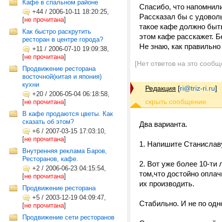
Кафе в спальном районе
Спасибо, что напомнили 
+44
/
2006-10-11 18:20:25,
Рассказал бы с удоволь
[
не прочитана
]
такое кафе должно быть
Как быстро раскрутить
этом кафе расскажет. Бе
ресторан в центре города?
Не знаю, как правильно
+11
/
2006-07-10 19:09:38,
[
не прочитана
]
[Нет ответов на это сообщ
Продвижение ресторана
восточной(китая и япония)
кухни
Редакция
[
ri@triz-ri.ru
]
+20
/
2006-05-04 06:18:58,
[
не прочитана
]
В кафе продаются цветы. Как
сказать об этом?
Два варианта.
+6
/
2007-03-15 17:03:10,
[
не прочитана
]
1. Напишите Станиславу
Внутренняя реклама Баров,
Ресторанов, кафе.
2. Вот уже более 10-ти 
+2
/
2006-06-23 04:15:54,
том,что достойно оплач
[
не прочитана
]
их производить.
Продвижение ресторана
+5
/
2003-12-19 04:09:47,
Стабильно. И не по одн
[
не прочитана
]
Продвижение сети ресторанов