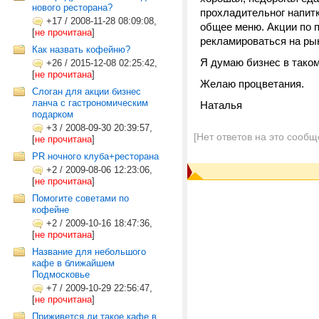
нового ресторана?
прохладительног напитк
+17
/
2008-11-28 08:09:08,
общее меню. Акции по 
[
не прочитана
]
рекламироваться на рын
Как назвать кофейню?
Я думаю бизнес в таком
+26
/
2015-12-08 02:25:42,
[
не прочитана
]
Желаю процветания.
Слоган для акции бизнес
ланча с гастрономическим
Наталья
подарком
+3
/
2008-09-30 20:39:57,
[Нет ответов на это сообщ
[
не прочитана
]
PR ночного клуба+ресторана
+2
/
2009-08-06 12:23:06,
[
не прочитана
]
Помогите советами по
кофейне
+2
/
2009-10-16 18:47:36,
[
не прочитана
]
Название для небольшого
кафе в ближайшем
Подмосковье
+7
/
2009-10-29 22:56:47,
[
не прочитана
]
Приживется ли такое кафе в