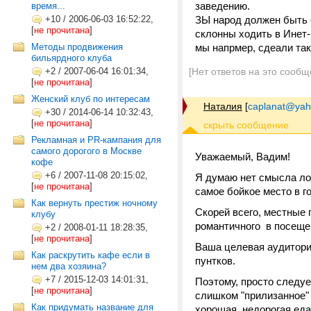
заведению.
время...
+10
/
2006-06-03 16:52:22,
ЗЫ народ должен быть с
[
не прочитана
]
склонны ходить в Инет
Методы продвижения
мы напрмер, сдеали так
бильярдного клуба
+2
/
2007-06-04 16:01:34,
[Нет ответов на это сообщ
[
не прочитана
]
Женский клуб по интересам
Наталия
[
caplanat@yah
+30
/
2014-06-14 10:32:43,
[
не прочитана
]
Рекламная и PR-кампания для
самого дорогого в Москве
Уважаемый, Вадим!
кофе
+6
/
2007-11-08 20:15:02,
Я думаю нет смысла ло
[
не прочитана
]
самое бойкое место в г
Как вернуть престиж ночному
Скорей всего, местные г
клубу
романтичного в посещен
+2
/
2008-01-11 18:28:35,
[
не прочитана
]
Ваша целевая аудитори
Как раскрутить кафе если в
пунтков.
нем два хозяина?
+7
/
2015-12-03 14:01:31,
Поэтому, просто следуе
[
не прочитана
]
слишком "прилизанное" 
Как придумать название для
хорошая, недорогая еда