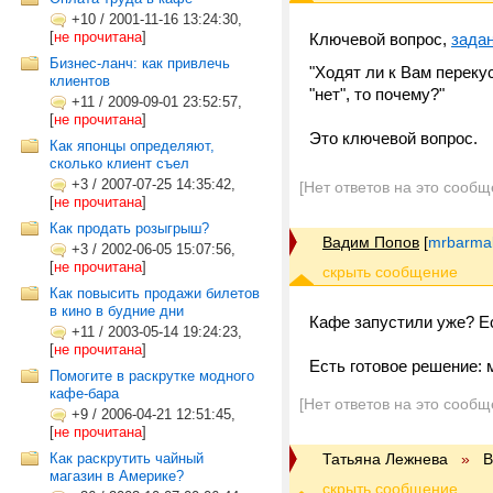
+10
/
2001-11-16 13:24:30,
[
не прочитана
]
Ключевой вопрос,
зада
Бизнес-ланч: как привлечь
"Ходят ли к Вам переку
клиентов
"нет", то почему?"
+11
/
2009-09-01 23:52:57,
[
не прочитана
]
Это ключевой вопрос.
Как японцы определяют,
сколько клиент съел
+3
/
2007-07-25 14:35:42,
[Нет ответов на это сообщ
[
не прочитана
]
Как продать розыгрыш?
Вадим Попов
[
mrbarmal
+3
/
2002-06-05 15:07:56,
[
не прочитана
]
Как повысить продажи билетов
в кино в будние дни
Кафе запустили уже? Ес
+11
/
2003-05-14 19:24:23,
[
не прочитана
]
Есть готовое решение:
Помогите в раскрутке модного
кафе-бара
[Нет ответов на это сообщ
+9
/
2006-04-21 12:51:45,
[
не прочитана
]
Как раскрутить чайный
Татьяна Лежнева
»
В
магазин в Америке?