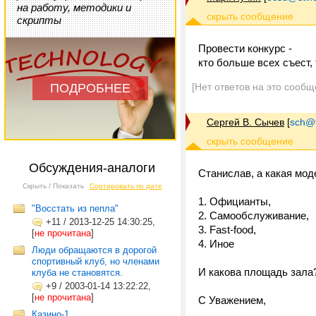
на работу, методики и
скрипты
Провести конкурс -
кто больше всех съест, 
ПОДРОБНЕЕ
[Нет ответов на это сообщ
Сергей В. Сычев
[
sch@tr
Обсуждения-аналоги
Станислав, а какая мод
Скрыть / Показать
Сортировать по дате
1. Официанты,
"Восстать из пепла"
2. Самообслуживание,
+11
/
2013-12-25 14:30:25,
3. Fast-food,
[
не прочитана
]
4. Иное
Люди обращаются в дорогой
спортивный клуб, но членами
И какова площадь зала
клуба не становятся.
+9
/
2003-01-14 13:22:22,
[
не прочитана
]
С Уважением,
Казино-1