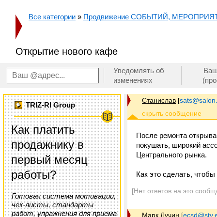
Все категории
»
Продвижение СОБЫТИЙ, МЕРОПРИЯ
Открытие нового кафе
Уведомлять об
Ваш
изменениях
(пр
Станислав
[
sats@salon.
TRIZ-RI Group
Как платить
После ремонта открывае
продажнику в
покушать, широкий ассо
Центрального рынка.
первый месяц
работы?
Как это сделать, чтоб
[Нет ответов на это сообщ
Готовая система мотивации,
чек-листы, стандарты
работ, упражнения для приема
Марк Лучин
[
ecsd@stv.