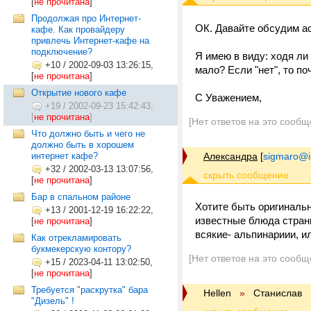
[
не прочитана
]
Продолжая про Интернет-
ОК. Давайте обсудим ас
кафе. Как провайдеру
привлечь Интернет-кафе на
подключение?
Я имею в виду: ходя ли
+10
/
2002-09-03 13:26:15,
мало? Если "нет", то п
[
не прочитана
]
Открытие нового кафе
С Уважением,
+19
/
2002-09-23 15:42:43,
[
не прочитана
]
[Нет ответов на это сообщ
Что должно быть и чего не
должно быть в хорошем
интернет кафе?
Александра
[
sigmaro@i
+32
/
2002-03-13 13:07:56,
[
не прочитана
]
Бар в спальном районе
Хотите быть оригиналь
+13
/
2001-12-19 16:22:22,
известные блюда стран
[
не прочитана
]
всякие- альпинариии, и
Как отрекламировать
букмекерскую контору?
[Нет ответов на это сообщ
+15
/
2023-04-11 13:02:50,
[
не прочитана
]
Требуется "раскрутка" бара
Hellen
»
Станислав
"Дизель" !