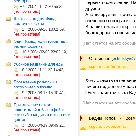
ресторана
первых посетителей. Н
+7
/
2004-11-12 20:56:23,
друзей
[
не прочитана
]
Анализируя опыт хочу о
Доставка на дом блюд
очень много потратить д
восточной кухни
В наших планах открыти
+2
/
2006-09-26 13:01:59,
благодарны за новые ид
[
не прочитана
]
Один бренд, один город, два
[Нет ответов на это сообщ
разных хозяина
+10
/
2004-02-03 22:02:19,
[
не прочитана
]
Станислав
[
oskolsky@vi
Убойное название для еды
+8
/
2005-11-11 22:14:43,
[
не прочитана
]
Хочу сказать отдельное
Проведение розыгрыша
ничего подобного у нас 
автомобиля в казино
Очень заинтриговал Вад
+9
/
2005-08-17 15:10:41,
[
не прочитана
]
[Нет ответов на это сообщ
Привлечение потока
посетителей в бар-кофейню,
который находится в торговом
Вадим Попов
»
Всем
центре
+3
/
2006-04-19 09:49:21,
[
не прочитана
]