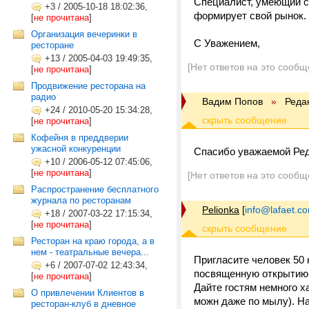
Специалист, умеющий ст
+3
/
2005-10-18 18:02:36,
формирует свой рынок.
[
не прочитана
]
Организация вечеринки в
С Уважением,
ресторане
+13
/
2005-04-03 19:49:35,
[Нет ответов на это сообщ
[
не прочитана
]
Продвижение ресторана на
радио
Вадим Попов
»
Реда
+24
/
2010-05-20 15:34:28,
[
не прочитана
]
Кофейня в преддверии
ужасной конкуренции
Спасибо уважаемой Ред
+10
/
2006-05-12 07:45:06,
[
не прочитана
]
[Нет ответов на это сообщ
Распространение бесплатного
журнала по ресторанам
Pelionka
[
info@lafaet.c
+18
/
2007-03-22 17:15:34,
[
не прочитана
]
Ресторан на краю города, а в
нем - театральные вечера...
Пригласите человек 50 
+6
/
2007-07-02 12:43:34,
посвященную открытию и
[
не прочитана
]
Дайте гостям немного х
О привлечении Клиентов в
можн даже по мылу). На
ресторан-клуб в дневное