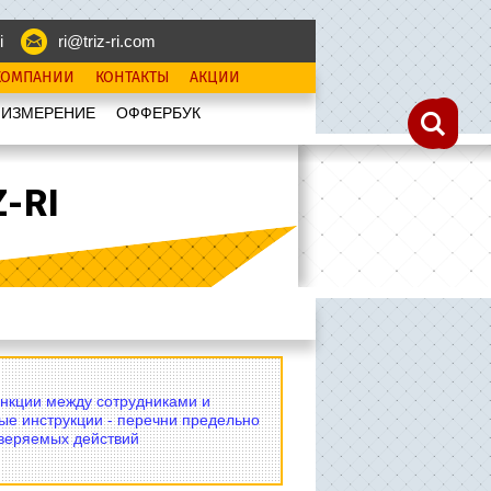
i
ri@triz-ri.com
КОМПАНИИ
КОНТАКТЫ
АКЦИИ
 ИЗМЕРЕНИЕ
OФФЕРБУК
-RI
нкции между сотрудниками и
ые инструкции - перечни предельно
оверяемых действий