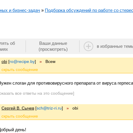
ных и бизнес-задач
»
Подборка обсуждений по работе со стерео
лять об
Ваши данные
в избранные тем
ниях
(просмотреть)
obi
[
ro@recipe.by
]
»
Всем
Нужен слоган для противовирусного препарата от вируса герпес
оказать все ответы на это сообщение]
Сергей В. Сычев
[
sch@triz-ri.ru
]
»
obi
Добрый день!