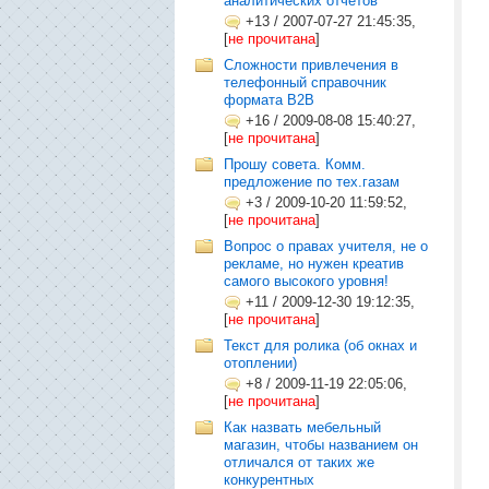
аналитических отчетов
+13
/
2007-07-27 21:45:35,
[
не прочитана
]
Сложности привлечения в
телефонный справочник
формата B2B
+16
/
2009-08-08 15:40:27,
[
не прочитана
]
Прошу совета. Комм.
предложение по тех.газам
+3
/
2009-10-20 11:59:52,
[
не прочитана
]
Вопрос о правах учителя, не о
рекламе, но нужен креатив
самого высокого уровня!
+11
/
2009-12-30 19:12:35,
[
не прочитана
]
Текст для ролика (об окнах и
отоплении)
+8
/
2009-11-19 22:05:06,
[
не прочитана
]
Как назвать мебельный
магазин, чтобы названием он
отличался от таких же
конкурентных