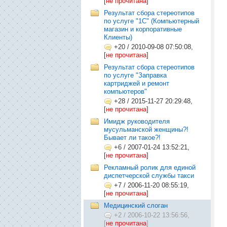
[
не прочитана
]
Результат сбора стереотипов
по услуге "1С" (Компьютерный
магазин и корпоративные
Клиенты)
+20
/
2010-09-08 07:50:08,
[
не прочитана
]
Результат сбора стереотипов
по услуге "Заправка
картриджей и ремонт
компьютеров"
+28
/
2015-11-27 20:29:48,
[
не прочитана
]
Имидж руководителя
мусульманской женщины?!
Бывает ли такое?!
+6
/
2007-01-24 13:52:21,
[
не прочитана
]
Рекламный ролик для единой
диспетчерской службы такси
+7
/
2006-11-20 08:55:19,
[
не прочитана
]
Медицинский слоган
+2
/
2006-10-22 13:56:56,
[
не прочитана
]