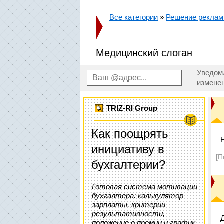
Все категории
»
Решение реклам
Медицинский слоган
Уведом
измене
TRIZ-RI Group
Как поощрять
инициативу в
[П
бухгалтерии?
Готовая система мотивации
бухгалтера: калькулятор
зарплаты, критерии
результативности,
положение о премии и график