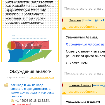
умным зарплатам - узнаете
как разработать и внедрить
[Показать все ответы на э
эффективную систему
мотивации для Вашей
компании, в том числе -
Эмилия
[
Emilia_t@mail.
систему премирования
Уважаемый Азамат,
К сожалению ни одно и
ПОДРОБНЕЕ
Советую перечитать р
решение открыто выложе
С Уважением.
Обсуждения-аналоги
[Показать все ответы на э
Скрыть / Показать
Сортировать по дате
Как надо и как не надо
Ксения Ткалич
[
ri-sale@t
работать с арендаторами, а
также другие задачи торговых
центров
+1
/
2008-02-18 13:52:54,
Уважаемый Азамат!
[
не прочитана
]