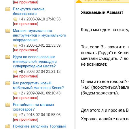
[
не прочитана
]
Раскрутка салона
Уважаемый Азамат!
безопасности
+4
/
2003-09-10 17:40:53,
[
не прочитана
]
Когда мы едем на охоту,
Магазин музыкальных
инструментов и музыкального
оборудования
+3
/
2005-10-01 22:33:39,
Так, если Вы захотите п
[
не прочитана
]
поехать ("куда") в Кирг
Идеи по использованию
мечтали съездить. И воп
минимальной площади в
не возникает.
суперпроходном месте?
+8
/
2008-02-04 21:21:13,
[
не прочитана
]
О чем это все говорит? 
Как раскрутить новый
"как" (поохотиться/завл
мебельный магазин в Киеве?
(будем завлекать).
+2
/
2009-09-01 09:10:43,
[
не прочитана
]
Рентабелен ли магазин
хозтоваров?
Для этого я и просила
+7
/
2015-02-04 10:58:06,
Хорошо, давайте пока ис
[
не прочитана
]
Помогите заполнить Торговый