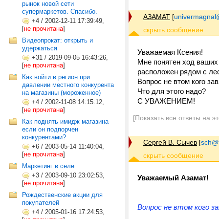
рынок новой сети
супермаркетов. Спасибо.
АЗАМАТ
[
univermagnal
+4
/
2002-12-11 17:39:49,
[
не прочитана
]
Видеопрокат: открыть и
удержаться
Уважаемая Ксения!
+31
/
2019-09-05 16:43:26,
Мне понятен ход ваших
[
не прочитана
]
расположен рядом с лес
Как войти в регион при
Вопрос не втом кого за
давлении местного конкурента
Что для этого надо?
на магазины (мороженное)
С УВАЖЕНИЕМ!
+4
/
2002-11-08 14:15:12,
[
не прочитана
]
[Показать все ответы на э
Как поднять имидж магазина
если он подпорчен
конкурентами?
Сергей В. Сычев
[
sch@tr
+6
/
2003-05-14 11:40:04,
[
не прочитана
]
Маркетинг в селе
+3
/
2003-09-10 23:02:53,
Уважаемый Азамат!
[
не прочитана
]
Рождественские акции для
покупателей
Вопрос не втом кого за
+4
/
2005-01-16 17:24:53,