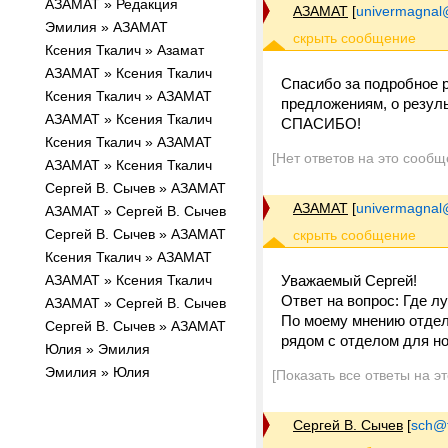
АЗАМАТ » Редакция
АЗАМАТ
[
univermagnal
Эмилия » АЗАМАТ
Ксения Ткалич » Азамат
АЗАМАТ » Ксения Ткалич
Спасибо за подробное 
Ксения Ткалич » АЗАМАТ
предложениям, о резул
АЗАМАТ » Ксения Ткалич
СПАСИБО!
Ксения Ткалич » АЗАМАТ
[Нет ответов на это сообщ
АЗАМАТ » Ксения Ткалич
Сергей В. Сычев » АЗАМАТ
АЗАМАТ
[
univermagnal
АЗАМАТ » Сергей В. Сычев
Сергей В. Сычев » АЗАМАТ
Ксения Ткалич » АЗАМАТ
АЗАМАТ » Ксения Ткалич
Уважаемый Сергей!
Ответ на вопроc: Где л
АЗАМАТ » Сергей В. Сычев
По моему мнению отдел
Сергей В. Сычев » АЗАМАТ
рядом с отделом для нов
Юлия » Эмилия
Эмилия » Юлия
[Показать все ответы на э
Сергей В. Сычев
[
sch@tr