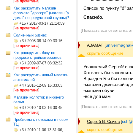
[
не прочитана
]
Список по пункту "б" за
Как раскрутить магазин
формата "дрогери" (магазин "у
Спасибо,
дома" непродуктовой группы)?
+15
/
2017-03-17 21:14:59,
[
не прочитана
]
[Показать все ответы на э
Солнечный бизнес
+3
/
2008-08-14 09:33:16,
АЗАМАТ
[
univermagnal
[
не прочитана
]
Как раскрутить базу по
продаже стройматериалов
+6
/
2009-07-07 08:32:32,
Уважаемый Сергей! спа
[
не прочитана
]
Хотелось бы заполнить 
Как раскрутить новый магазин
В раздел Б я бы включи
автоэмалей
-магазин джинсовой од
+4
/
2016-12-09 16:33:03,
[
не прочитана
]
-магазин обуви
-все для мам
Магазин колготок и нижнего
белья
[Показать все ответы на э
+3
/
2010-10-03 16:30:45,
[
не прочитана
]
Проблемы с потоками в новом
Сергей В. Сычев
[
sch@tr
ТЦ
+6
/
2010-11-06 13:31:06,