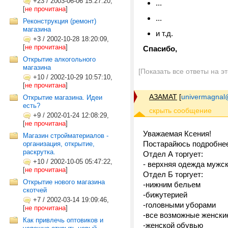
+23
/
2003-06-06 15:27:20,
...
[
не прочитана
]
...
Реконструкция (ремонт)
магазина
и т.д.
+3
/
2002-10-28 18:20:09,
[
не прочитана
]
Спасибо,
Открытие алкогольного
магазина
[Показать все ответы на э
+10
/
2002-10-29 10:57:10,
[
не прочитана
]
АЗАМАТ
[
univermagnal
Открытие магазина. Идеи
есть?
+9
/
2002-01-24 12:08:29,
[
не прочитана
]
Уважаемая Ксения!
Магазин стройматериалов -
Постарайюсь подробнее
организация, открытие,
раскрутка.
Отдел А торгует:
+10
/
2002-10-05 05:47:22,
- верхняя одежда мужск
[
не прочитана
]
Отдел Б торгует:
Открытие нового магазина
-нижним бельем
скотчей
-бижутерией
+7
/
2002-03-14 19:09:46,
-головными уборами
[
не прочитана
]
-все возможные женские
Как привлечь оптовиков и
-женской обувью