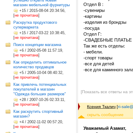
успешно открыть новый
Отдел В :
магазин мебельной фурнитуры
-сувениры
+15
/
2015-08-04 20:34:56,
[
не прочитана
]
-картины
-изделия из брондзы
Раскрутка продуктового
супермаркета
-посуда
+15
/
2017-03-22 10:38:45,
Отдел Г:
[
не прочитана
]
-СВАДЕБНЫЕ ПЛАТЬЕ и
Поиск концепции магазина
Так же есть отделы:
+6
/
2002-05-08 11:57:19,
- мебели.
[
не прочитана
]
-спорт товары
Как определить оптимальное
-все для детей
количество продавцов
-все для каминного зал
+5
/
2005-10-04 08:40:32,
[
не прочитана
]
Как привлечь потенциальных
покупателей в магазин
[Показать все ответы на э
"Одежда больших размеров"
+28
/
2007-10-26 02:33:11,
[
не прочитана
]
Ксения Ткалич
[
ri-sale@t
Как раскрутить спортивный
магазин?
+4
/
2002-11-02 00:57:20,
[
не прочитана
]
Уважаемый Азамат,