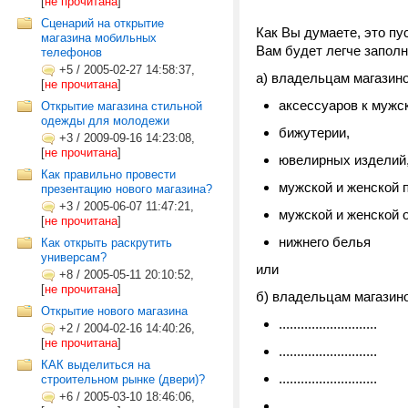
[
не прочитана
]
Сценарий на открытие
Как Вы думаете, это пу
магазина мобильных
Вам будет легче запол
телефонов
+5
/
2005-02-27 14:58:37,
а) владельцам магазино
[
не прочитана
]
аксессуаров к мужс
Открытие магазина стильной
одежды для молодежи
бижутерии,
+3
/
2009-09-16 14:23:08,
[
не прочитана
]
ювелирных изделий
Как правильно провести
мужской и женской
презентацию нового магазина?
+3
/
2005-06-07 11:47:21,
мужской и женской 
[
не прочитана
]
нижнего белья
Как открыть раскрутить
универсам?
или
+8
/
2005-05-11 20:10:52,
[
не прочитана
]
б) владельцам магазино
Открытие нового магазина
...........................
+2
/
2004-02-16 14:40:26,
[
не прочитана
]
...........................
КАК выделиться на
...........................
строительном рынке (двери)?
+6
/
2005-03-10 18:46:06,
...........................