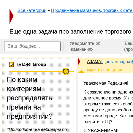
Все категории
»
Продвижение магазинов, торговых сетей
Еще одна задача про заполнение торгового
Уведомлять об
Ваш
изменениях
(пр
АЗАМАТ
[
univermagnal
TRIZ-RI Group
По каким
Уважаемая Редакция!
критериям
К сожалению ни одно и
распределять
длительное время. У лю
втором этаже есть сво
премии на
аренду не дало особого
предприятии?
местом в городе. Как 
развитию ТЦ?
"Приходите" на вебинары по
С УВАЖЕНИЕМ!