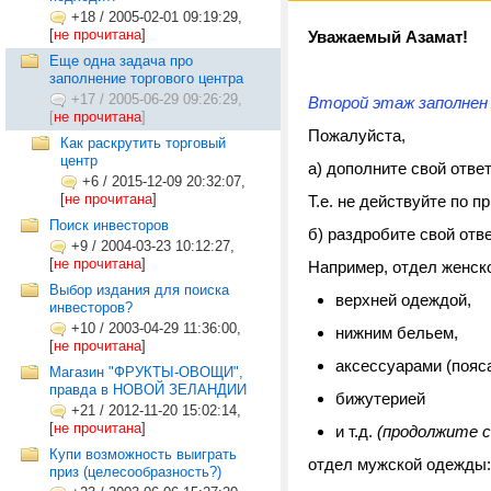
+18
/
2005-02-01 09:19:29,
[
не прочитана
]
Уважаемый Азамат!
Еще одна задача про
заполнение торгового центра
+17
/
2005-06-29 09:26:29,
Второй этаж заполнен 
[
не прочитана
]
Пожалуйста,
Как раскрутить торговый
центр
а) дополните свой отве
+6
/
2015-12-09 20:32:07,
[
не прочитана
]
Т.е. не действуйте по 
Поиск инвесторов
б) раздробите свой отве
+9
/
2004-03-23 10:12:27,
[
не прочитана
]
Например, отдел женск
Выбор издания для поиска
верхней одеждой,
инвесторов?
+10
/
2003-04-29 11:36:00,
нижним бельем,
[
не прочитана
]
аксессуарами (пояса
Магазин "ФРУКТЫ-ОВОЩИ",
правда в НОВОЙ ЗЕЛАНДИИ
бижутерией
+21
/
2012-11-20 15:02:14,
[
не прочитана
]
и т.д.
(продолжите с
Купи возможность выиграть
отдел мужской одежды:
приз (целесообразность?)