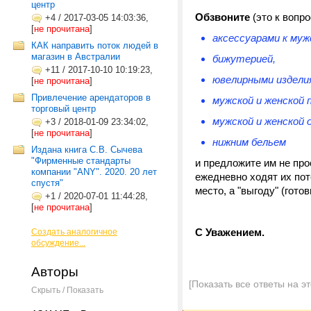
центр
Обзвоните
(это к вопро
+4
/
2017-03-05 14:03:36,
[
не прочитана
]
аксессуарами к муж
КАК направить поток людей в
магазин в Австралии
бижутерией,
+11
/
2017-10-10 10:19:23,
ювелирными издели
[
не прочитана
]
Привлечение арендаторов в
мужской и женской
торговый центр
мужской и женской 
+3
/
2018-01-09 23:34:02,
[
не прочитана
]
нижним бельем
Издана книга С.В. Сычева
"Фирменные стандарты
и предложите им не про
компании "ANY". 2020. 20 лет
ежедневно ходят их пот
спустя"
место, а "выгоду" (гото
+1
/
2020-07-01 11:44:28,
[
не прочитана
]
С Уважением.
Создать аналогичное
обсуждение...
Авторы
[Показать все ответы на э
Скрыть / Показать