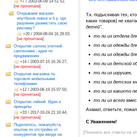
+7
/
2003-06-09 14:51:52,
[
не прочитана
]
Открываем магазин
Т.к. подыскивая тех, кт
ноутбуков новых и б.у. где
каких товаров) не хвата
разумнее разместить свою
детей".
рекламу?
+20
/
2004-08-04 16:28:03,
то ли из отдела для
[
не прочитана
]
то ли из одежды для
Открытие салона элитной
сантехники - идеи по
то ли из одежды дл
продвижению
+14
/
2003-07-15 16:26:27,
то ли из детской о
[
не прочитана
]
то ли из игрушек,
Открытие магазина по
торговле мобильными
то ли из детских кн
телефонами
+12
/
2003-06-19 15:07:50,
то ли из какихто п
[
не прочитана
]
то ли из всего вме
Открытие чайной. Идеи и
принципы
Азамат, ответьте, пожа
+33
/
2017-10-24 21:10:44,
[
не прочитана
]
С Уважением!
Поделитесь, пожалуйста,
опытом по отстройке от
[Показать все ответы на э
конкурентов при вводе на