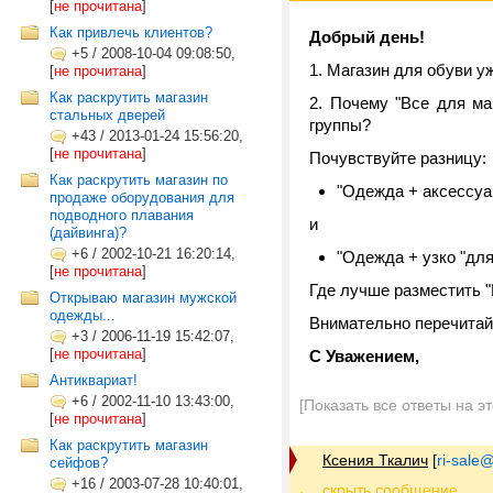
[
не прочитана
]
Как привлечь клиентов?
Добрый день!
+5
/
2008-10-04 09:08:50,
1. Магазин для обуви уж
[
не прочитана
]
Как раскрутить магазин
2. Почему "Все для м
стальных дверей
группы?
+43
/
2013-01-24 15:56:20,
[
не прочитана
]
Почувствуйте разницу:
Как раскрутить магазин по
"Одежда + аксессуа
продаже оборудования для
подводного плавания
и
(дайвинга)?
+6
/
2002-10-21 16:20:14,
"Одежда + узко "для
[
не прочитана
]
Где лучше разместить 
Открываю магазин мужской
одежды...
Внимательно перечитайт
+3
/
2006-11-19 15:42:07,
[
не прочитана
]
С Уважением,
Антиквариат!
+6
/
2002-11-10 13:43:00,
[Показать все ответы на э
[
не прочитана
]
Как раскрутить магазин
Ксения Ткалич
[
ri-sale@t
сейфов?
+16
/
2003-07-28 10:40:01,