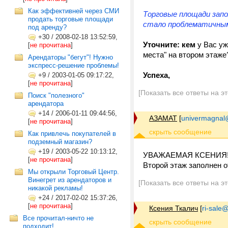
Как эффективней через СМИ
Торговые площади запо
продать торговые площади
стало проблематичны
под аренду?
+30
/
2008-02-18 13:52:59,
Уточните: кем
у Вас уж
[
не прочитана
]
места" на втором этаж
Арендаторы "бегут"! Нужно
экспресс-решение проблемы!
Успеха,
+9
/
2003-01-05 09:17:22,
[
не прочитана
]
[Показать все ответы на э
Поиск "полезного"
арендатора
+14
/
2006-01-11 09:44:56,
АЗАМАТ
[
univermagnal
[
не прочитана
]
Как привлечь покупателей в
подземный магазин?
+19
/
2003-05-22 10:13:12,
УВАЖАЕМАЯ КСЕНИЯ
[
не прочитана
]
Второй этаж заполнен 
Мы открыли Торговый Центр.
Винегрет из арендаторов и
[Показать все ответы на э
никакой рекламы!
+24
/
2017-02-02 15:37:26,
[
не прочитана
]
Ксения Ткалич
[
ri-sale@t
Все прочитал-ничто не
подходит!