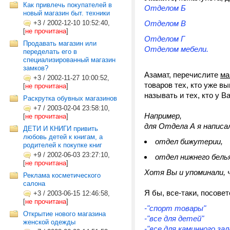
Как привлечь покупателей в
Отделом Б
новый магазин быт. техники
+3
/
2002-12-10 10:52:40,
Отделом В
[
не прочитана
]
Отделом Г
Продавать магазин или
Отделом мебели.
переделать его в
специализированный магазин
замков?
Азамат, перечислите
ма
+3
/
2002-11-27 10:00:52,
товаров тех, кто уже вы
[
не прочитана
]
называть и тех, кто у В
Раскрутка обувных магазинов
+7
/
2003-02-04 23:58:10,
Например,
[
не прочитана
]
для Отдела А я написа
ДЕТИ И КНИГИ привить
любовь детей к книгам, а
отдел бижутерии,
родителей к покупке книг
+9
/
2002-06-03 23:27:10,
отдел нижнего бель
[
не прочитана
]
Хотя Вы и упоминали,
Реклама косметического
салона
Я бы, все-таки, посове
+3
/
2003-06-15 12:46:58,
[
не прочитана
]
-"спорт товары"
Открытие нового магазина
-"все для детей"
женской одежды
-"все для каминного зал