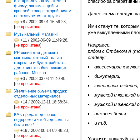
Как привлечь покупателя в
спасибо за оперативный
фирму, занимающейся
кровлей, товар которой ничем
Далее схема следующая
не отличается от других
+8
/
2002-09-01 16:56:23,
Ими станут те, которым
[
не прочитана
]
уже выкупленными пло
Музыкальный магазин!
+11
/
2002-06-09 11:49:28,
Например,
[
не прочитана
]
рядом с
Отделом А (то
PR акции для детского
отделу:
магазина который только
открылся и будет работать
аксессуаров к мужск
для клиентов близлежащих
районов. Москва.
бижутерии,
+3
/
2003-03-03 11:40:40,
[
не прочитана
]
ювелирных изделий,
Увеличение объема продаж
мужской и женской 
отделочных материалов
+14
/
2002-12-11 18:58:34,
мужской и женской о
[
не прочитана
]
нижнего белья
КАК продать дешевое
подороже и чтобы довольны
и т.д.
были все?
+19
/
2002-08-14 09:48:23,
[
не прочитана
]
Укажите,
пожалуйста, д