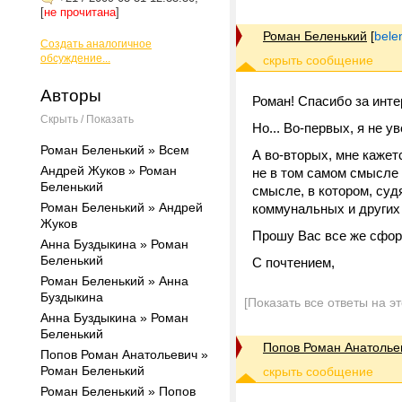
[
не прочитана
]
Роман Беленький
[
bele
Создать аналогичное
обсуждение...
Авторы
Роман! Спасибо за инт
Скрыть / Показать
Но... Во-первых, я не у
Роман Беленький » Всем
А во-вторых, мне кажет
Андрей Жуков » Роман
не в том самом смысле
Беленький
смысле, в котором, суд
Роман Беленький » Андрей
коммунальных и других
Жуков
Прошу Вас все же сфор
Анна Буздыкина » Роман
Беленький
С почтением,
Роман Беленький » Анна
Буздыкина
[Показать все ответы на э
Анна Буздыкина » Роман
Беленький
Попов Роман Анатолье
Попов Роман Анатольевич »
Роман Беленький
Роман Беленький » Попов