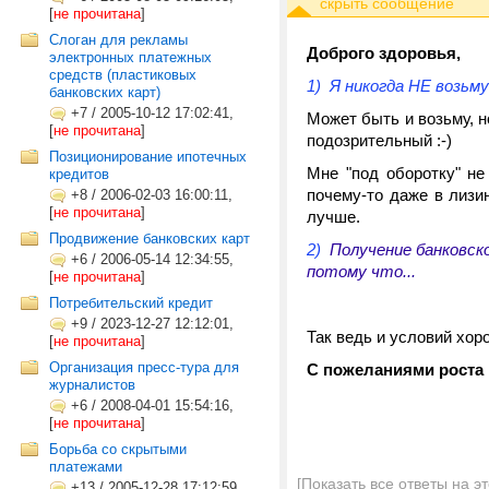
[
не прочитана
]
Слоган для рекламы
Доброго здоровья,
электронных платежных
средств (пластиковых
1) Я никогда НЕ возьму
банковских карт)
+7
/
2005-10-12 17:02:41,
Может быть и возьму, н
[
не прочитана
]
подозрительный :-)
Позиционирование ипотечных
Мне "под оборотку" не
кредитов
почему-то даже в лизи
+8
/
2006-02-03 16:00:11,
[
не прочитана
]
лучше.
Продвижение банковских карт
2)
Получение банковско
+6
/
2006-05-14 12:34:55,
потому что...
[
не прочитана
]
Потребительский кредит
+9
/
2023-12-27 12:12:01,
Так ведь и условий хор
[
не прочитана
]
Организация пресс-тура для
С пожеланиями роста
журналистов
+6
/
2008-04-01 15:54:16,
[
не прочитана
]
Борьба со скрытыми
платежами
[Показать все ответы на э
+13
/
2005-12-28 17:12:59,