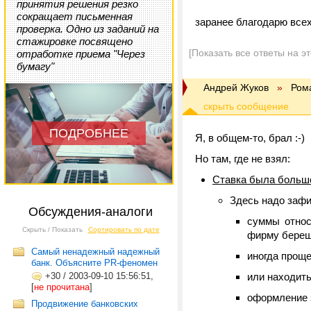
принятия решения резко
сокращает письменная
заранее благодарю всех
проверка. Одно из заданий на
стажировке посвящено
[Показать все ответы на э
отработке приема "Через
бумагу"
Андрей Жуков
»
Ром
ПОДРОБНЕЕ
Я, в общем-то, брал :-)
Но там, где не взял:
Ставка была больш
Здесь надо зафи
Обсуждения-аналоги
суммы относ
Скрыть / Показать
Сортировать по дате
фирму берешь
Самый ненадежный надежный
иногда проще
банк. Объясните PR-феномен
+30
/
2003-09-10 15:56:51,
или находит
[
не прочитана
]
оформление з
Продвижение банковских