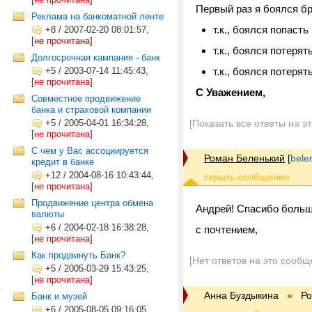
Первый раз я боялся бр
Реклама на банкоматной ленте
т.к., боялся попасть
+8
/
2007-02-20 08:01:57,
[
не прочитана
]
т.к., боялся потерят
Долгосрочная кампания - банк
+5
/
2003-07-14 11:45:43,
т.к., боялся потерят
[
не прочитана
]
С Уважением,
Совместное продвижение
банка и страховой компании
+5
/
2005-04-01 16:34:28,
[Показать все ответы на э
[
не прочитана
]
С чем у Вас ассоциируется
Роман Беленький
[
bele
кредит в банке
+12
/
2004-08-16 10:43:44,
[
не прочитана
]
Продвижение центра обмена
Андрей! Спасибо больш
валюты
+6
/
2004-02-18 16:38:28,
с почтением,
[
не прочитана
]
Как продвинуть Банк?
[Нет ответов на это сообщ
+5
/
2005-03-29 15:43:25,
[
не прочитана
]
Анна Буздыкина
»
Ро
Банк и музей
+6
/
2005-08-05 09:16:05,