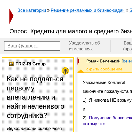
Все категории
»
Решение рекламных и бизнес-задач
»
Б
Опрос. Кредиты для малого и среднего биз
Уведомлять об
Ваш
изменениях
(пр
Роман Беленький
[
bele
TRIZ-RI Group
Как не поддаться
Уважаемые Коллеги!
первому
закончите пожалуйста 
впечатлению и
1) Я никогда НЕ возьму 
найти неленивого
и
сотрудника?
2)
Получение банковско
потому что...
Вероятность ошибочного