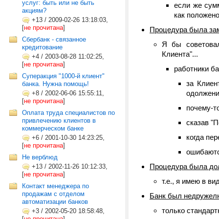
услуг: быть или не быть
если же сумм
акциям?
как положено
+13
/
2009-02-26 13:18:03,
[
не прочитана
]
Процедура была за
Сбербанк - связанное
Я бы советовал
кредитование
Клиента"...
+4
/
2003-08-28 11:02:25,
[
не прочитана
]
работники ба
Cуперакция "1000-й клиент"
за Клиен
банка. Нужна помощь!
одолжен
+8
/
2002-06-06 15:55:11,
[
не прочитана
]
почему-то
Оплата труда специалистов по
привлечению клиентов в
сказав "
коммерческом банке
когда пер
+6
/
2001-10-30 14:23:25,
[
не прочитана
]
ошибают
Не верблюд
Процедура была до
+13
/
2002-11-26 10:12:33,
[
не прочитана
]
т.е., я имею в в
Контакт менеджера по
продажам с отделом
Банк был недружел
автоматизации банков
только стандарт
+3
/
2002-05-20 18:58:48,
[
не прочитана
]