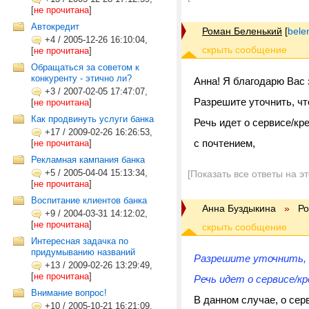
[
не прочитана
]
Автокредит
Роман Беленький
[
bele
+4
/
2005-12-26 16:10:04,
[
не прочитана
]
Обращаться за советом к
конкуренту - этично ли?
Анна! Я благодарю Вас 
+3
/
2007-02-05 17:47:07,
Разрешите уточнить, чт
[
не прочитана
]
Как продвинуть услуги банка
Речь идет о сервисе/кр
+17
/
2009-02-26 16:26:53,
с почтением,
[
не прочитана
]
Рекламная кампания банка
+5
/
2005-04-04 15:13:34,
[Показать все ответы на э
[
не прочитана
]
Воспитание клиентов банка
Анна Буздыкина
»
Ро
+9
/
2004-03-31 14:12:02,
[
не прочитана
]
Интересная задачка по
придумыванию названий
Разрешите уточнить, 
+13
/
2009-02-26 13:29:49,
[
не прочитана
]
Речь идет о сервисе/к
Внимание вопрос!
В данном случае, о сер
+10
/
2005-10-21 16:21:09,