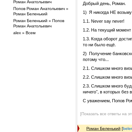
Роман Анатольевич
Добрый день, Роман.
Попов Роман Анатольевич »
1) Я никогда НЕ возьму 
Роман Беленький
Роман Беленький » Попов
1.1. Never say never!
Роман Анатольевич
1.2. На текущий момент
alex » Всем
1.3. Когда оборот дости
то ни было ещё.
2) Получение банковско
потому что...
2.1. Слишком много виз
2.2. Слишком много виз
2.3. Слишком много буд
ничего", в которых без
С уважением, Попов Ро
[Показать все ответы на э
Роман Беленький
[
bele