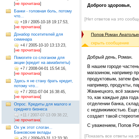
[
не прочитана
]
Доброго здоровья,
Банки - головная боль, потому
что...
[Нет ответов на это сообщ
+19
/
2005-10-18 19:17:53,
[
не прочитана
]
Донабор посетителей для
Попов Роман Анатолье
семинара
+4
/
2005-10-10 13:13:23,
[
не прочитана
]
Добрый день, Роман.
Помогите со слоганом для
акции (кредит на авиабилеты)
В нашем городе частень
+7
/
2008-04-01 15:54:16,
магазином, например пр
[
не прочитана
]
продуктовым, затем фи
Здесь я не стану брать кредит,
например, продукты, па
потому что...
Жванецкого, всё заканч
+7
/
2011-07-04 16:38:45,
[
не прочитана
]
то, как каждые два год
отделении банка, склад
Опрос. Кредиты для малого и
среднего бизнеса
с недвижимостью. Еще р
+11
/
2007-07-13 09:38:22,
создает такой стереоти
[
не прочитана
]
С уважением, Попов Ро
Ох уж этот слоган...
Банковские вклады
[Показать все ответы на э
+21
/
2009-03-31 12:33:30,