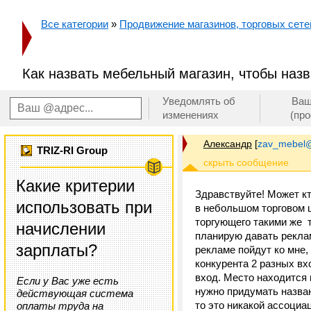
Все категории
»
Продвижение магазинов, торговых сетей
Как назвать мебельный магазин, чтобы назв
Уведомлять об
Ваш
изменениях
(пр
Александр
[
zav_mebel@
TRIZ-RI Group
Какие критерии
Здравствуйте! Может кт
использовать при
в небольшом торговом ц
торгующего такими же т
начислении
планирую давать реклам
зарплаты?
рекламе пойдут ко мне, 
конкурента 2 разных вх
вход. Место находится п
Если у Вас уже есть
нужно придумать назван
действующая система
то это никакой ассоциа
оплаты труда на