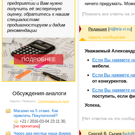
предприятии и Вам нужно
ничего придумать. Може
получить её экспертную
оценку, обратитесь к нашим
[Показать все ответы на э
специалистам:
продиагностируем и дадим
Редакция
[
ri@triz-ri.ru
]
рекомендации
Уважаемый Александр
ПОДРОБНЕЕ
Если Вы нажмете на
мебели
.
Если Вы нажмете на
от конкурентов.
Если Вы нажмете на
Обсуждения-аналоги
поступить, если ф
Скрыть / Показать
Сортировать по дате
Успеха,
Магазин на 5 этаже. Как
привлечь Покупателей?
[Нет ответов на это сообщ
+21
/
2016-03-04 23:11:30,
[
не прочитана
]
Через два месяца наша фирма
Сергей В. Сычев
[
sch@tr