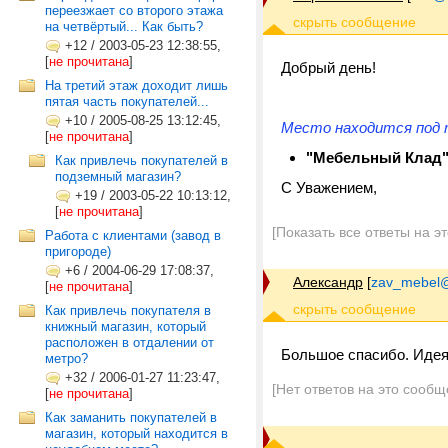
переезжает со второго этажа
на четвёртый... Как быть?
+12
/
2003-05-23 12:38:55,
[
не прочитана
]
Добрый день!
На третий этаж доходит лишь
пятая часть покупателей...
+10
/
2005-08-25 13:12:45,
Место находится под т
[
не прочитана
]
"Мебельный Клад
Как привлечь покупателей в
подземный магазин?
С Уважением,
+19
/
2003-05-22 10:13:12,
[
не прочитана
]
[Показать все ответы на э
Работа с клиентами (завод в
пригороде)
+6
/
2004-06-29 17:08:37,
Александр
[
zav_mebel@
[
не прочитана
]
Как привлечь покупателя в
книжный магазин, который
расположен в отдалении от
Большое спасибо. Идея
метро?
+32
/
2006-01-27 11:23:47,
[Нет ответов на это сообщ
[
не прочитана
]
Как заманить покупателей в
магазин, который находится в