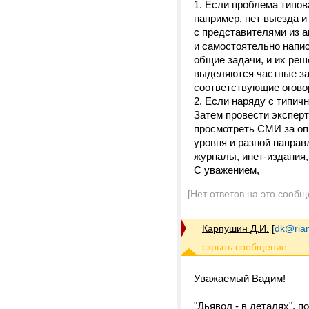
1. Если проблема типов
например, нет выезда и
с представителями из 
и самостоятельно напис
общие задачи, и их реш
выделяются частные за
соответствующие огово
2. Если наряду с типич
Затем провести экспер
просмотреть СМИ за оп
уровня и разной направ
журналы, инет-издания
С уважением,
[Нет ответов на это сообщ
Карпушин Д.И.
[
dk@rian
Уважаемый Вадим!
"Дьявол - в деталях", п