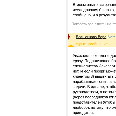
В моем опыте встречал
исследования было то,
сообщено, и в результа
[Показать все ответы на э
Блашенкова Вера
[
verc
Уважаемые коллеги, дал
сразу. Подавляющее бо
специалистами\экспертам
нет. И если профи може
клиентом 3) выдвигать 
нарабатывает опыт, а п
задачи. В идеале, чтоб
руководством, а потом 
(через посредников и\и
представителей (чтобы 
наоборот, потому что о
пригодится.