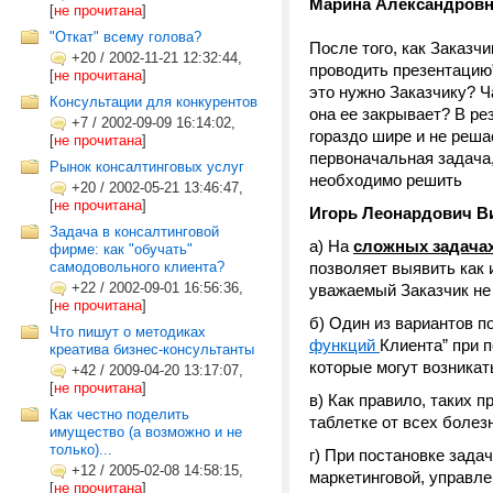
Марина Александровн
[
не прочитана
]
"Откат" всему голова?
После того, как Заказч
+20
/
2002-11-21 12:32:44,
проводить презентацию
[
не прочитана
]
это нужно Заказчику? 
Консультации для конкурентов
она ее закрывает? В ре
+7
/
2002-09-09 16:14:02,
гораздо шире и не реша
[
не прочитана
]
первоначальная задача
Рынок консалтинговых услуг
необходимо решить
+20
/
2002-05-21 13:46:47,
[
не прочитана
]
Игорь Леонардович В
Задача в консалтинговой
а) На
сложных задача
фирме: как "обучать"
самодовольного клиента?
позволяет выявить как 
+22
/
2002-09-01 16:56:36,
уважаемый Заказчик не
[
не прочитана
]
б) Один из вариантов п
Что пишут о методиках
функций
Клиента” при 
креатива бизнес-консультанты
которые могут возникат
+42
/
2009-04-20 13:17:07,
[
не прочитана
]
в) Как правило, таких 
Как честно поделить
таблетке от всех болезн
имущество (а возможно и не
только)...
г) При постановке зада
+12
/
2005-02-08 14:58:15,
маркетинговой, управле
[
не прочитана
]