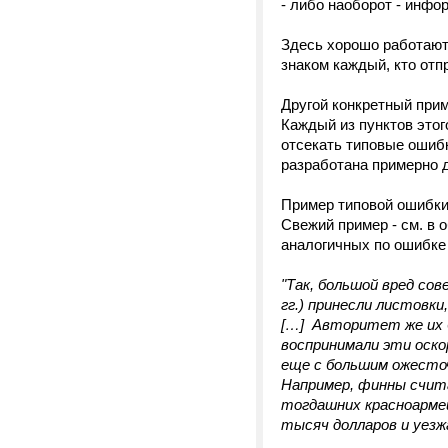
- либо наоборот - инфо
Здесь хорошо работают
знаком каждый, кто отп
Другой конкретный при
Каждый из пунктов этог
отсекать типовые ошибк
разработана примерно д
Пример типовой ошибки
Свежий пример - см. в
аналогичных по ошибке 
"Так, большой вред сов
гг.) принесли листовк
[…] Авторитет же их б
воспринимали эти оско
еще с большим ожесто
Например, финны счит
тогдашних красноармей
тысяч долларов и уезжа