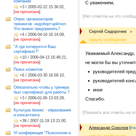
компании
С уважением,
+3
/
2005-02-22 15:36:02,
[
не прочитана
]
[Нет ответов на это сообщ
Опрос организаторов
тренингов: недобор+цейтнот.
Что можно предпринять?
Сергей Сидорочев
»
+4
/
2006-04-10 16:14:09,
[
не прочитана
]
"А где котируется Ваш
сертификат?"
Уважаемый Александр,
+10
/
2006-04-13 16:48:21,
[
не прочитана
]
не могли бы вы уточнит
Поиск клиентов
руководителей пред
+6
/
2006-03-30 16:58:10,
[
не прочитана
]
руководителей конс
Обязательно чтобы у тренера
иное
был сертификат для работы ?
+3
/
2006-01-06 13:03:28,
Спасибо.
[
не прочитана
]
Культура бизнес - образования
[Показать все ответы на э
и консалтинга
+39
/
2007-11-19 13:21:00,
[
не прочитана
]
Александр Соколов
[
tr
VI конференция "Психология и