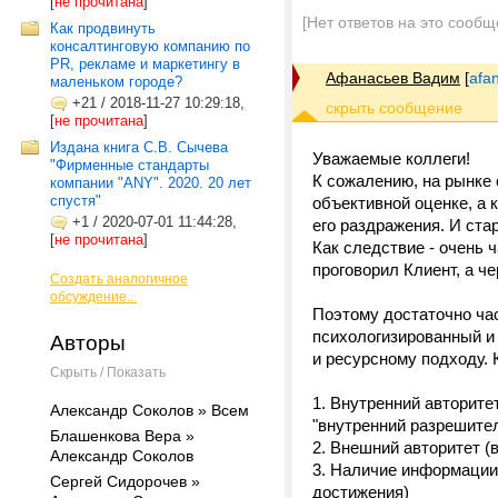
[
не прочитана
]
[Нет ответов на это сообщ
Как продвинуть
консалтинговую компанию по
PR, рекламе и маркетингу в
Афанасьев Вадим
[
afa
маленьком городе?
+21
/
2018-11-27 10:29:18,
[
не прочитана
]
Издана книга С.В. Сычева
Уважаемые коллеги!
"Фирменные стандарты
К сожалению, на рынке 
компании "ANY". 2020. 20 лет
спустя"
объективной оценке, а 
+1
/
2020-07-01 11:44:28,
его раздражения. И ста
[
не прочитана
]
Как следствие - очень 
проговорил Клиент, а че
Создать аналогичное
обсуждение...
Поэтому достаточно час
психологизированный и 
Авторы
и ресурсному подходу. 
Скрыть / Показать
1. Внутренний авторитет
Александр Соколов » Всем
"внутренний разрешите
Блашенкова Вера »
2. Внешний авторитет (
Александр Соколов
3. Наличие информации.
Сергей Сидорочев »
достижения)