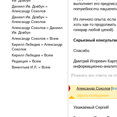
Ив. Довбун
выполняет его предписа
Даниил Ив. Довбун »
потребности пациент
Александр Соколов
Даниил Ив. Довбун »
Из личного опыта: если
Александр Соколов
хоть как-то продолжить
Александр Соколов » Даниил
гонорар любой ценой).
Ив. Довбун
Александр Соколов » Всем
Серьезный консультан
Кирилл Лебедев » Александр
Соколов
Спасибо.
Кирилл Лебедев » Всем
Дмитрий Игоревич Карп
Редакция » Всем
информационно-аналити
Викентьев И.Л. » Всем
[Показать все ответы на э
Александр Соколов
[
tr
Уважаемый Сергей!