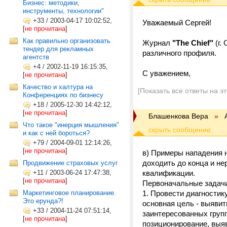
Бизнес: методики,
инструменты, технологии"
+33
/
2003-04-17 10:02:52,
Уважаемый Сергей!
[
не прочитана
]
Как правильно организовать
Журнал
"The Chief"
(г.
тендер для рекламных
различного профиля.
агентств
+4
/
2002-11-19 16:15:35,
С уважением,
[
не прочитана
]
Качество и халтура на
[Показать все ответы на э
Конференциях по бизнесу
+18
/
2005-12-30 14:42:12,
[
не прочитана
]
Блашенкова Вера
»
Что такое "инерция мышления"
и как с ней бороться?
+79
/
2004-09-01 12:14:26,
[
не прочитана
]
в) Примеры нападения н
доходить до конца и не
Продвижение страховых услуг
+11
/
2003-06-24 17:47:38,
квалификации.
[
не прочитана
]
Первоначальные задачи
Маркетинговое планирование.
1. Провести диагностик
Это ерунда?!
основная цель - выяви
+33
/
2004-11-24 07:51:14,
заинтересованных груп
[
не прочитана
]
позиционирование, выя