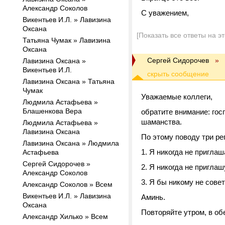
Александр Соколов
С уважением,
Викентьев И.Л. » Лавизина
Оксана
[Показать все ответы на э
Татьяна Чумак » Лавизина
Оксана
Сергей Сидорочев
»
Лавизина Оксана »
Викентьев И.Л.
Лавизина Оксана » Татьяна
Чумак
Уважаемые коллеги,
Людмила Астафьева »
Блашенкова Вера
обратите внимание: го
шаманства.
Людмила Астафьева »
Лавизина Оксана
По этому поводу три ре
Лавизина Оксана » Людмила
Я никогда не приглаш
Астафьева
Сергей Сидорочев »
Я никогда не приглаш
Александр Соколов
Я бы никому не сове
Александр Соколов » Всем
Викентьев И.Л. » Лавизина
Аминь.
Оксана
Повторяйте утром, в об
Александр Хилько » Всем