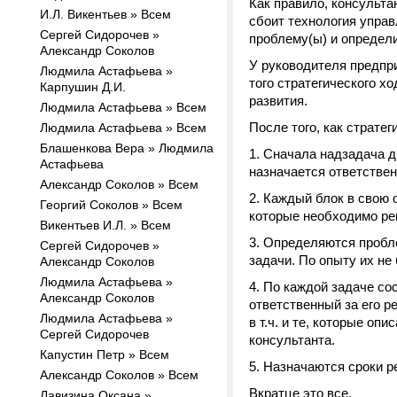
Как правило, консульта
И.Л. Викентьев » Всем
сбоит технология управ
Сергей Сидорочев »
проблему(ы) и определи
Александр Соколов
У руководителя предпри
Людмила Астафьева »
того стратегического х
Карпушин Д.И.
развития.
Людмила Астафьева » Всем
После того, как страте
Людмила Астафьева » Всем
Блашенкова Вера » Людмила
Сначала надзадача др
Астафьева
назначается ответствен
Александр Соколов » Всем
Каждый блок в свою о
Георгий Соколов » Всем
которые необходимо ре
Викентьев И.Л. » Всем
Определяются пробле
Сергей Сидорочев »
задачи. По опыту их не 
Александр Соколов
Людмила Астафьева »
По каждой задаче со
Александр Соколов
ответственный за его 
Людмила Астафьева »
в т.ч. и те, которые о
Сергей Сидорочев
консультанта.
Капустин Петр » Всем
Назначаются сроки р
Александр Соколов » Всем
Вкратце это все.
Лавизина Оксана »