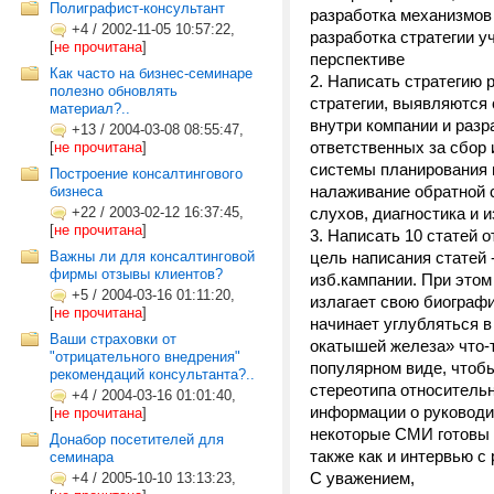
Полиграфист-консультант
разработка механизмов
+4
/
2002-11-05 10:57:22,
разработка стратегии у
[
не прочитана
]
перспективе
Как часто на бизнес-семинаре
2. Написать стратегию 
полезно обновлять
стратегии, выявляются
материал?..
внутри компании и раз
+13
/
2004-03-08 08:55:47,
ответственных за сбор
[
не прочитана
]
системы планирования 
Построение консалтингового
налаживание обратной 
бизнеса
+22
/
2003-02-12 16:37:45,
слухов, диагностика и 
[
не прочитана
]
3. Написать 10 статей 
Важны ли для консалтинговой
цель написания статей
фирмы отзывы клиентов?
изб.кампании. При этом
+5
/
2004-03-16 01:11:20,
излагает свою биографи
[
не прочитана
]
начинает углубляться в
Ваши страховки от
окатышей железа» что-т
"отрицательного внедрения"
популярном виде, чтобы
рекомендаций консультанта?..
стереотипа относитель
+4
/
2004-03-16 01:01:40,
информации о руководи
[
не прочитана
]
некоторые СМИ готовы 
Донабор посетителей для
также как и интервью 
семинара
С уважением,
+4
/
2005-10-10 13:13:23,