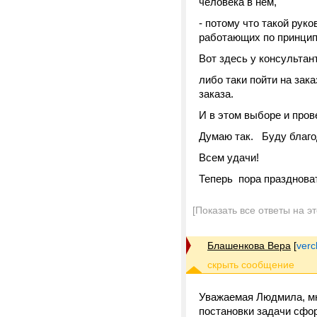
человека в нем,
- потому что такой рук
работающих по принципу
Вот здесь у консультан
либо таки пойти на зака
заказа.
И в этом выборе и пров
Думаю так. Буду благо
Всем удачи!
Теперь пора празднова
[Показать все ответы на э
Блашенкова Вера
[
verc
Уважаемая Людмила, мн
постановки задачи сфо