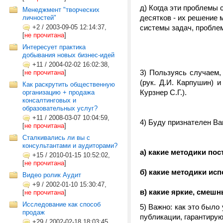
д) Когда эти проблемы 
Менеджмент "творческих
десятков - их решение 
личностей"
+2
/
2003-09-05 12:14:37,
системы задач, проблем
[
не прочитана
]
Интересует практика
добывания новых бизнес-идей
+11
/
2004-02-02 16:02:38,
3) Пользуясь случаем,
[
не прочитана
]
(рук. Д.И. Карпушин) 
Как раскрутить общественную
Курзнер С.Г.).
организацию + продажа
консалтинговых и
образовательных услуг?
+11
/
2008-03-07 10:04:59,
4) Буду признателен Ва
[
не прочитана
]
Сталкивались ли вы с
консультантами и аудиторами?
а) какие методики по
+15
/
2010-01-15 10:52:02,
[
не прочитана
]
б) какие методики ис
Видео ролик Аудит
+9
/
2002-01-10 15:30:47,
в) какие яркие, смеш
[
не прочитана
]
Исследование как способ
5) Важно: как это было
продаж
публикации, гарантирую
+29
/
2002-02-18 18:03:45,