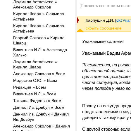
Людмила Астафьева »
[Показать все ответы на э
Александр Соколов
Кирилл Шварц » Людмила
Астафьева
Карпушин Д.И.
[
dk@rian
Кирилл Шварц » Людмила
Астафьева
Георгий Соколов » Кирилл
Уважаемые коллеги!
Шварц
Викентьев И.Л. » Александр
Уважаемый Вадим Афан
Хилько
Людмила Астафьева »
"К сожалению, на рынк
Кирилл Шварц
объективной оценке, 
Александр Соколов » Всем
при этом его раздраже
Модестов С.Ю. » Всем
часта ситуация, когда
Редакция » Всем
через полгода у него в
Викентьев И.Л. » Всем
Татьяна Фадеева » Всем
Прошу на секунду предс
Даниил Ив. Довбун » Всем
представлениями о меди
Даниил Ив. Довбун » Даниил
доверить такому врачу 
Ив. Довбун
Александр Соколов » Даниил
С другой стороны: если