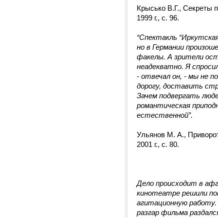
Крысько В.Г., Секреты 
1999 г., с. 96.
“Спектакль “Иркутская
но в Германии произоше
факелы. А зрители ост
неадекватно. Я спросил
- отвечал он, - мы не 
дорогу, доставить ст
Зачем подвергать люд
романтическая припод
естественной”.
Ульянов М. А., Привор
2001 г., с. 80.
Дело происходит в афг
кинотеатре решили по
агитационную работу. 
разгар фильма раздалс