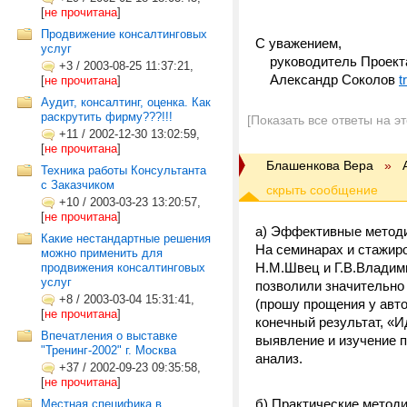
[
не прочитана
]
Продвижение консалтинговых
С уважением,
услуг
руководитель Проекта 
+3
/
2003-08-25 11:37:21,
Александр Соколов
t
[
не прочитана
]
Аудит, консалтинг, оценка. Как
раскрутить фирму???!!!
[Показать все ответы на э
+11
/
2002-12-30 13:02:59,
[
не прочитана
]
Блашенкова Вера
»
Техника работы Консультанта
с Заказчиком
+10
/
2003-03-23 13:20:57,
[
не прочитана
]
а) Эффективные метод
Какие нестандартные решения
На семинарах и стажир
можно применить для
Н.М.Швец и Г.В.Владими
продвижения консалтинговых
услуг
позволили значительно 
+8
/
2003-03-04 15:31:41,
(прошу прощения у авто
[
не прочитана
]
конечный результат, «И
Впечатления о выставке
выявление и изучение 
"Тренинг-2002" г. Москва
анализ.
+37
/
2002-09-23 09:35:58,
[
не прочитана
]
б) Практические методи
Местная специфика в