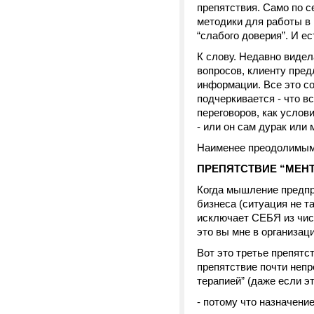
препятствия. Само по с
методики для работы в 
“слабого доверия”. И ес
К слову. Недавно видел
вопросов, клиенту пред
информации. Все это со
подчеркивается - что вс
переговоров, как услов
- или он сам дурак или 
Наименее преодолимым,
ПРЕПЯТСТВИЕ “МЕН
Когда мышление предпри
бизнеса (ситуация не т
исключает СЕБЯ из чис
это вы мне в организац
Вот это третье препятс
препятствие почти неп
терапией” (даже если э
- потому что назначение