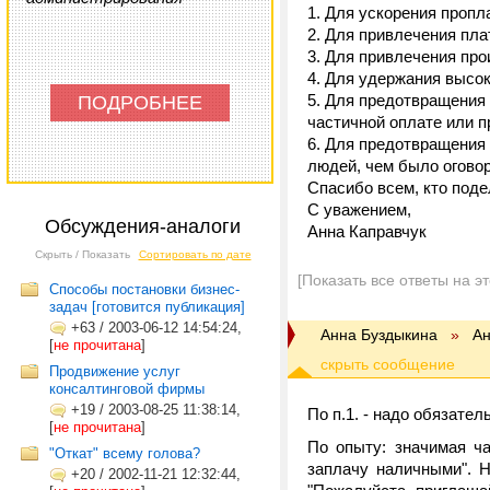
1. Для ускорения проп
2. Для привлечения пл
3. Для привлечения пр
4. Для удержания высо
5. Для предотвращения 
ПОДРОБНЕЕ
частичной оплате или 
6. Для предотвращения 
людей, чем было огово
Спасибо всем, кто под
С уважением,
Обсуждения-аналоги
Анна Каправчук
Скрыть / Показать
Сортировать по дате
[Показать все ответы на э
Cпособы постановки бизнес-
задач [готовится публикация]
+63
/
2003-06-12 14:54:24,
Анна Буздыкина
»
Ан
[
не прочитана
]
Продвижение услуг
консалтинговой фирмы
+19
/
2003-08-25 11:38:14,
По п.1. - надо обязател
[
не прочитана
]
По опыту: значимая ч
"Откат" всему голова?
заплачу наличными". Н
+20
/
2002-11-21 12:32:44,