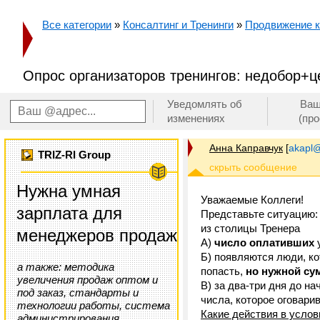
Все категории
»
Консалтинг и Тренинги
»
Продвижение к
Опрос организаторов тренингов: недобор+ц
Уведомлять об
Ваш
изменениях
(пр
Анна Каправчук
[
akapl@
TRIZ-RI Group
Нужна умная
Уважаемые Коллеги!
зарплата для
Представьте ситуацию: 
из столицы Тренера
менеджеров продаж
А)
число оплативших
у
Б) появляются люди, ко
а также: методика
попасть,
но нужной су
увеличения продаж оптом и
В) за два-три дня до н
под заказ, стандарты и
числа, которое оговари
технологии работы, система
Какие действия в усло
администрирования