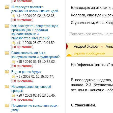
[
не прочитана
]
Интересует практика
Благодарю за отклик и
добывания новых бизнес-идей
Коллеги, eще идеи и р
+11
/
2004-02-02 16:02:38,
[
не прочитана
]
С уважением, Анна Капр
Как раскрутить общественную
организацию + продажа
[Показать все ответы на э
консалтинговых и
образовательных услуг?
+11
/
2008-03-07 10:04:59,
Андрей Жуков
»
Анн
[
не прочитана
]
Сталкивались ли вы с
консультантами и аудиторами?
+15
/
2010-01-15 10:52:02,
На "офисных потоках" 
[
не прочитана
]
Видео ролик Аудит
+9
/
2002-01-10 15:30:47,
В последнюю неделю, в
[
не прочитана
]
начала 2-3 бесплатны
Исследование как способ
отзывы и - конечно - о
продаж
+29
/
2002-02-18 18:03:45,
[
не прочитана
]
С Уважением,
Продвижение консалтинговых
услуг