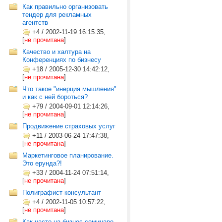
Как правильно организовать
тендер для рекламных
агентств
+4
/
2002-11-19 16:15:35,
[
не прочитана
]
Качество и халтура на
Конференциях по бизнесу
+18
/
2005-12-30 14:42:12,
[
не прочитана
]
Что такое "инерция мышления"
и как с ней бороться?
+79
/
2004-09-01 12:14:26,
[
не прочитана
]
Продвижение страховых услуг
+11
/
2003-06-24 17:47:38,
[
не прочитана
]
Маркетинговое планирование.
Это ерунда?!
+33
/
2004-11-24 07:51:14,
[
не прочитана
]
Полиграфист-консультант
+4
/
2002-11-05 10:57:22,
[
не прочитана
]
Как часто на бизнес-семинаре