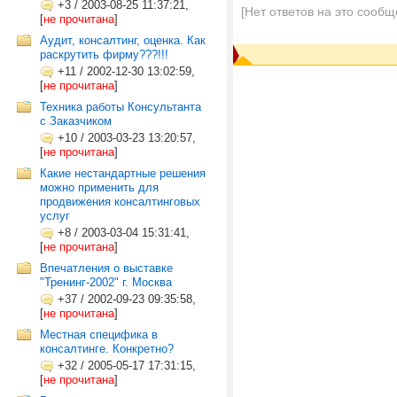
+3
/
2003-08-25 11:37:21,
[Нет ответов на это сообщ
[
не прочитана
]
Аудит, консалтинг, оценка. Как
раскрутить фирму???!!!
+11
/
2002-12-30 13:02:59,
[
не прочитана
]
Техника работы Консультанта
с Заказчиком
+10
/
2003-03-23 13:20:57,
[
не прочитана
]
Какие нестандартные решения
можно применить для
продвижения консалтинговых
услуг
+8
/
2003-03-04 15:31:41,
[
не прочитана
]
Впечатления о выставке
"Тренинг-2002" г. Москва
+37
/
2002-09-23 09:35:58,
[
не прочитана
]
Местная специфика в
консалтинге. Конкретно?
+32
/
2005-05-17 17:31:15,
[
не прочитана
]