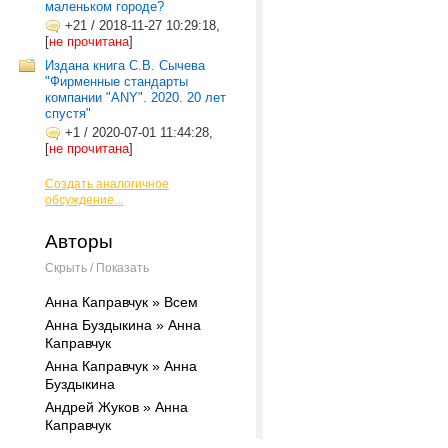
маленьком городе?
+21
/
2018-11-27 10:29:18,
[
не прочитана
]
Издана книга С.В. Сычева
"Фирменные стандарты
компании "ANY". 2020. 20 лет
спустя"
+1
/
2020-07-01 11:44:28,
[
не прочитана
]
Создать аналогичное
обсуждение...
Авторы
Скрыть / Показать
Анна Каправчук » Всем
Анна Буздыкина » Анна
Каправчук
Анна Каправчук » Анна
Буздыкина
Андрей Жуков » Анна
Каправчук