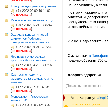
"Пожалуйста, приглашай
[
не прочитана
]
не наложились", а если
Консультации для конкурентов
+7
/
2002-09-09 16:14:02,
Поэтому. Каждому, кто
[
не прочитана
]
билетом и доверенност
Рынок консалтинговых услуг
волнуйтесь - это наша
+20
/
2002-05-21 13:46:47,
и гарантийные письма.
[
не прочитана
]
Задача в консалтинговой
фирме: как "обучать"
И еще. Надо звонить, зв
самодовольного клиента?
+22
/
2002-09-01 16:56:36,
[
не прочитана
]
См. статьи
в"Телефон
Что пишут о методиках
неделю обзвонят 700 ф
креатива бизнес-консультанты
+42
/
2009-04-20 13:17:07,
[
не прочитана
]
Как честно поделить
Доброго здоровья,
имущество (а возможно и не
только)...
[Показать все ответы на э
+12
/
2005-02-08 14:58:15,
[
не прочитана
]
Менеджмент "творческих
Анна Каправчук
[
akapl@
личностей"
+2
/
2003-09-05 12:14:37,